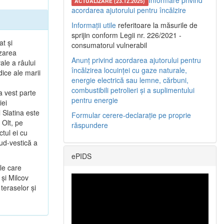
Informare privind
ACTUALIZARE (23.12.2025)
acordarea ajutorului pentru încălzire
Informații utile
referitoare la măsurile de
sprijin conform Legii nr. 226/2021 -
at şi
consumatorul vulnerabil
ezarea
Anunț privind acordarea ajutorului pentru
ale a râului
încălzirea locuinței cu gaze naturale,
dice ale marii
energie electrică sau lemne, cărbuni,
combustibili petrolieri și a suplimentului
a vest parte
pentru energie
iei
 Slatina este
Formular cerere-declarație pe proprie
 Olt, pe
răspundere
tul ei cu
sud-vestică a
ePIDS
le care
 şi Milcov
teraselor şi