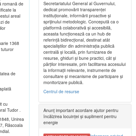
Secretariatului General al Guvernului,
ică romană de
dedicat promovării transparenței
ficate la
instituționale, informării proactive și
cestui areal
sprijinului metodologic. Concepută ca o
ezi de
platformă colaborativă și accesibilă,
lor
aceasta funcționează ca un hub de
referință bidirecțional, destinat atât
uarie 1368
specialiștilor din administrația publică
 tuturor
centrală și locală, prin furnizarea de
resurse, ghiduri și bune practici, cât și
părților interesate, prin facilitarea accesului
la informații relevante, instrumente de
etatea de
consultare și mecanisme de participare și
monitorizare publică.
ăsplată
Centrul de resurse
it cu
ural Tudor .
Anunț important acordare ajutor pentru
încălzirea locuinței și supliment pentru
 1848, Unirea
energie
77, Răscoala
ndial.