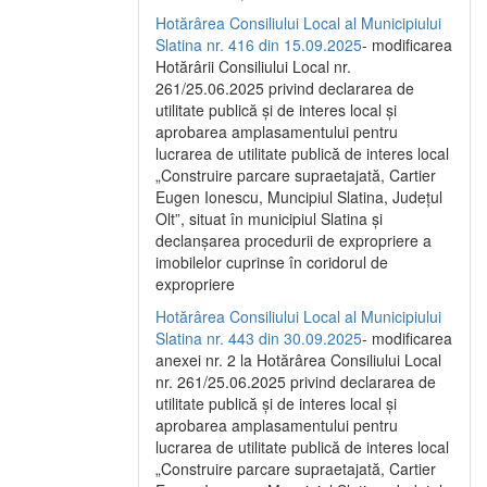
Hotărârea Consiliului Local al Municipiului
Slatina nr. 416 din 15.09.2025
- modificarea
Hotărârii Consiliului Local nr.
261/25.06.2025 privind declararea de
utilitate publică și de interes local și
aprobarea amplasamentului pentru
lucrarea de utilitate publică de interes local
„Construire parcare supraetajată, Cartier
Eugen Ionescu, Muncipiul Slatina, Județul
Olt”, situat în municipiul Slatina și
declanșarea procedurii de expropriere a
imobilelor cuprinse în coridorul de
expropriere
Hotărârea Consiliului Local al Municipiului
Slatina nr. 443 din 30.09.2025
- modificarea
anexei nr. 2 la Hotărârea Consiliului Local
nr. 261/25.06.2025 privind declararea de
utilitate publică şi de interes local şi
aprobarea amplasamentului pentru
lucrarea de utilitate publică de interes local
„Construire parcare supraetajată, Cartier