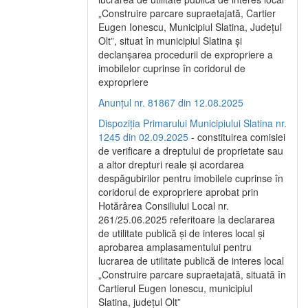
„Construire parcare supraetajată, Cartier
Eugen Ionescu, Municipiul Slatina, Județul
Olt”, situat în municipiul Slatina și
declanșarea procedurii de expropriere a
imobilelor cuprinse în coridorul de
expropriere
Anunțul nr. 81867 din 12.08.2025
Dispoziția Primarului Municipiului Slatina nr.
1245 din 02.09.2025
- constituirea comisiei
de verificare a dreptului de proprietate sau
a altor drepturi reale și acordarea
despăgubirilor pentru imobilele cuprinse în
coridorul de expropriere aprobat prin
Hotărârea Consiliului Local nr.
261/25.06.2025 referitoare la declararea
de utilitate publică și de interes local și
aprobarea amplasamentului pentru
lucrarea de utilitate publică de interes local
„Construire parcare supraetajată, situată în
Cartierul Eugen Ionescu, municipiul
Slatina, județul Olt”