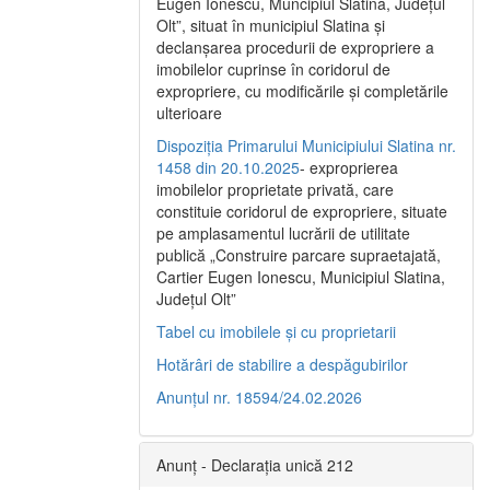
Eugen Ionescu, Muncipiul Slatina, Judeţul
Olt”, situat în municipiul Slatina şi
declanşarea procedurii de expropriere a
imobilelor cuprinse în coridorul de
expropriere, cu modificările şi completările
ulterioare
Dispoziția Primarului Municipiului Slatina nr.
1458 din 20.10.2025
- exproprierea
imobilelor proprietate privată, care
constituie coridorul de expropriere, situate
pe amplasamentul lucrării de utilitate
publică „Construire parcare supraetajată,
Cartier Eugen Ionescu, Municipiul Slatina,
Județul Olt”
Tabel cu imobilele și cu proprietarii
Hotărâri de stabilire a despăgubirilor
Anunțul nr. 18594/24.02.2026
Anunț - Declarația unică 212