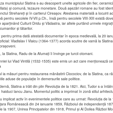
aza municipiului Slatina s-au descoperit unelte agricole din fier, ceram
gillata) şi comună, tezaure monetare. Două aşezări romane au fost identi
unctul Strehareţi şi în cartierul Cireaşov. Atestarea materială a locuirii a
ă pentru secolele IV-VII p.Ch., însă pentru secolele VIII-XIII există dov
e aparţinând Culturii Dridu şi Vădastra, iar altele purtând urmele migraţii
cumanilor şi tătarilor.
st pentru prima dată atestată documentar în epoca medievală, la 20 ian
 oficial: Vladislav I Vlaicu (1364-1377) acorda scutire de vamă la Slatina
 braşoveni.
, la Slatina, Radu de la Afumaţi îi învinge pe turcii otomani.
mniei lui Vlad Vintilă (1532-1535) este emis un act care menţionează c
a
l ia măsuri pentru restaurarea mănăstirii Clocociov, de la Slatina, ca r
iile aduse de populaţie în demersurile sale politice.
rnă, Slatina a trăit din plin Revoluţia de la 1821. Aici, Tudor s-a întâln
haiduci Iancu Jianu. Momentul politic a imprimat în zonă stilul arhitect
au implicat activ în evenimentele politice care au urmat: Revoluţia de la
 ţara Românească din 24 ianuarie 1859, Războiul de independenţă 18
e la 1907, Unirea Principatelor din 1918, Primul şi Al Doilea Război Mo