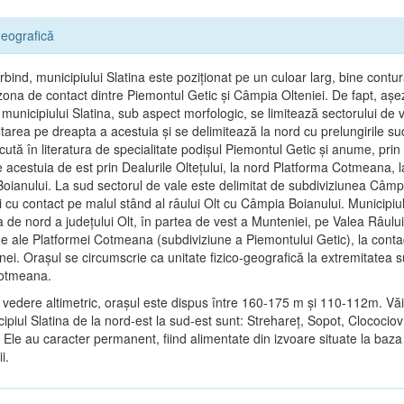
eografică
bind, municipiului Slatina este poziţionat pe un culoar larg, bine contur
n zona de contact dintre Piemontul Getic şi Câmpia Olteniei. De fapt, aş
municipiului Slatina, sub aspect morfologic, se limitează sectorului de v
tarea pe dreapta a acestuia şi se delimitează la nord cu prelungirile su
cută în literatura de specialitate podişul Piemontul Getic şi anume, prin
e acestuia de est prin Dealurile Olteţului, la nord Platforma Cotmeana, l
oianului. La sud sectorul de vale este delimitat de subdiviziunea Câmp
 cu contact pe malul stând al râului Olt cu Câmpia Boianului. Municipiul
a de nord a judeţului Olt, în partea de vest a Munteniei, pe Valea Râului
ne ale Platformei Cotmeana (subdiviziune a Piemontului Getic), la contac
ei. Oraşul se circumscrie ca unitate fizico-geografică la extremitatea 
Cotmeana.
 vedere altimetric, oraşul este dispus între 160-175 m şi 110-112m. Văi
ipiul Slatina de la nord-est la sud-est sunt: Strehareţ, Sopot, Clocociov
 Ele au caracter permanent, fiind alimentate din izvoare situate la baza 
i.