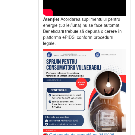
Atenție!
Acordarea suplimentului pentru
energie (50 lei/lună) nu se face automat.
Beneficiarii trebuie să depună o cerere în
platforma ePIDS, conform procedurii
legale.
Ordonanța de urgență nr. 35/2025