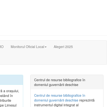
RO
Monitorul Oficial Local
Alegeri 2025
Centrul de resurse bibliografice în
domeniul guvernării deschise
ă a oraşului,
Centrul de resurse bibliografice în
nstând în
domeniul guvernării deschise
reprezintă
riburile
instrumentul digital integrat al
, pe Limesul