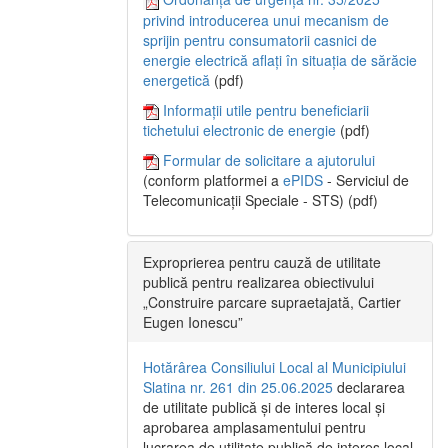
privind introducerea unui mecanism de
sprijin pentru consumatorii casnici de
energie electrică aflați în situația de sărăcie
energetică
(pdf)
Informații utile pentru beneficiarii
tichetului electronic de energie
(pdf)
Formular de solicitare a ajutorului
(conform platformei a
ePIDS
- Serviciul de
Telecomunicații Speciale - STS) (pdf)
Exproprierea pentru cauză de utilitate
publică pentru realizarea obiectivului
„Construire parcare supraetajată, Cartier
Eugen Ionescu”
Hotărârea Consiliului Local al Municipiului
Slatina nr. 261 din 25.06.2025
declararea
de utilitate publică și de interes local și
aprobarea amplasamentului pentru
lucrarea de utilitate publică de interes local