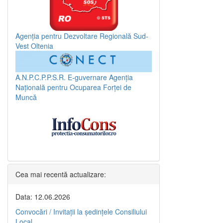
Agenția pentru Dezvoltare Regională Sud-
Vest Oltenia
A.N.P.C.P.P.S.R.
E-guvernare
Agenția
Națională pentru Ocuparea Forței de
Muncă
Cea mai recentă actualizare:
Data: 12.06.2026
Convocări / Invitaţii la şedinţele Consiliului
Local