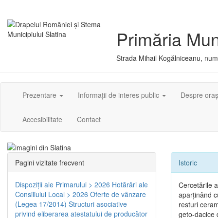
Primăria Muni
Strada Mihail Kogălniceanu, numă
Prezentare
Informații de interes public
Despre ora
Accesibilitate
Contact
Pagini vizitate frecvent
Istoric
Dispoziţii ale Primarului > 2026
Hotărâri ale
Cercetările 
Consiliului Local > 2026
Oferte de vânzare
aparţinând cu
(Legea 17/2014)
Structuri asociative
resturi ceram
privind eliberarea atestatului de producător
geto-dacice d