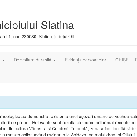
cipiului Slatina
rul 1, cod 230080, Slatina, județul Olt
ș
Dezvoltare durabilă
Evidența persoanelor
GHIȘEUL.
arheologice au demonstrat existenţa unei aşezări umane pe vechea vatr
lturii de prund . Relevante sunt rezultatele cercetărilor mai recente co
ice din cultura Vădastra şi Coţofeni. Totodată, zona a fost locuită şi de t
in ramura acilor, având rezidenţa la Acidava, pe malul drept al Oltului