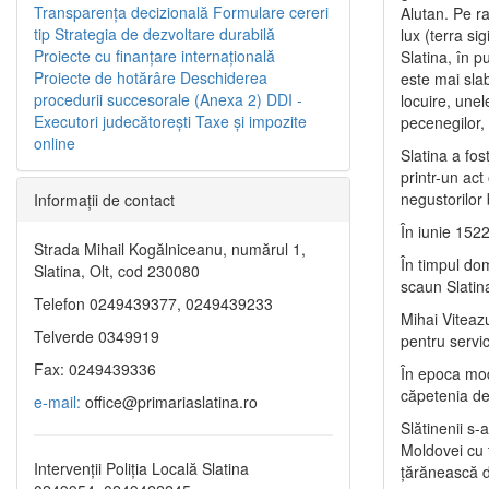
Transparenţa decizională
Formulare cereri
Alutan. Pe r
tip
Strategia de dezvoltare durabilă
lux (terra si
Proiecte cu finanţare internaţională
Slatina, în p
Proiecte de hotărâre
Deschiderea
este mai slab
procedurii succesorale (Anexa 2)
DDI -
locuire, unel
Executori judecătorești
Taxe şi impozite
pecenegilor, 
online
Slatina a fo
printr-un act
negustorilor
Informaţii de contact
În iunie 1522
Strada Mihail Kogălniceanu, numărul 1,
În timpul do
Slatina, Olt, cod 230080
scaun Slatin
Telefon 0249439377, 0249439233
Mihai Viteazu
Telverde 0349919
pentru servic
Fax: 0249439336
În epoca mode
căpetenia de 
e-mail:
office@primariaslatina.ro
Slătinenii s-
Moldovei cu
Intervenții Poliția Locală Slatina
ţărănească d