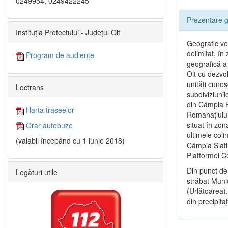
0249954, 0249422245
Prezentare g
Instituția Prefectului - Județul Olt
Geografic vor
delimitat, î
Program de audiențe
geografică a 
Olt cu dezvol
unităţi cunos
Loctrans
subdiviziunil
din Câmpia B
Harta traseelor
Romanaţiului
situat în zon
Orar autobuze
ultimele coli
(valabil începând cu 1 iunie 2018)
Câmpia Slatin
Platformei 
Din punct de
Legături utile
străbat Munic
(Urlătoarea).
din precipitaţi