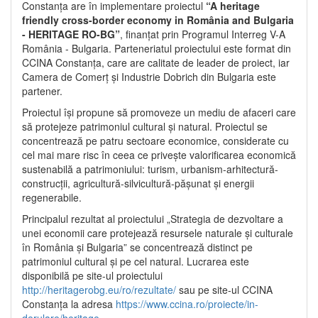
Constanța are în implementare proiectul
“A heritage
friendly cross-border economy in România and Bulgaria
- HERITAGE RO-BG”
, finanțat prin Programul Interreg V-A
România - Bulgaria. Parteneriatul proiectului este format din
CCINA Constanța, care are calitate de leader de proiect, iar
Camera de Comerț și Industrie Dobrich din Bulgaria este
partener.
Proiectul își propune să promoveze un mediu de afaceri care
să protejeze patrimoniul cultural și natural. Proiectul se
concentrează pe patru sectoare economice, considerate cu
cel mai mare risc în ceea ce privește valorificarea economică
sustenabilă a patrimoniului: turism, urbanism-arhitectură-
construcții, agricultură-silvicultură-pășunat și energii
regenerabile.
Principalul rezultat al proiectului „Strategia de dezvoltare a
unei economii care protejează resursele naturale și culturale
în România și Bulgaria” se concentrează distinct pe
patrimoniul cultural și pe cel natural. Lucrarea este
disponibilă pe site-ul proiectului
http://heritagerobg.eu/ro/rezultate/
sau pe site-ul CCINA
Constanța la adresa
https://www.ccina.ro/proiecte/in-
derulare/heritage
.