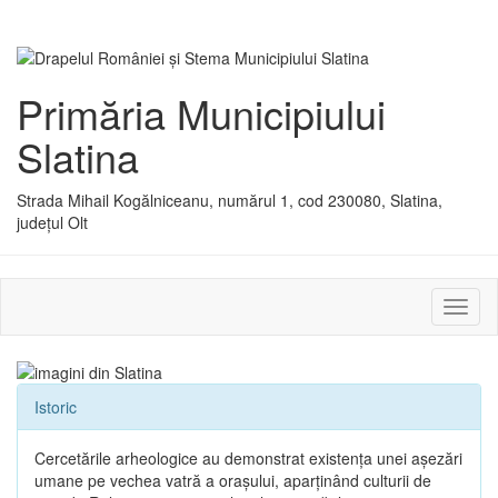
Primăria Municipiului
Slatina
Strada Mihail Kogălniceanu, numărul 1, cod 230080, Slatina,
județul Olt
Activ
sau
dezac
meniu
Istoric
Cercetările arheologice au demonstrat existenţa unei aşezări
umane pe vechea vatră a oraşului, aparţinând culturii de