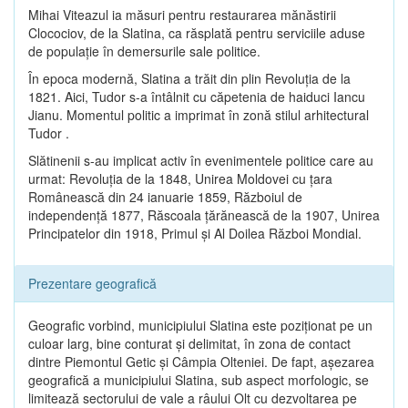
Mihai Viteazul ia măsuri pentru restaurarea mănăstirii
Clocociov, de la Slatina, ca răsplată pentru serviciile aduse
de populaţie în demersurile sale politice.
În epoca modernă, Slatina a trăit din plin Revoluţia de la
1821. Aici, Tudor s-a întâlnit cu căpetenia de haiduci Iancu
Jianu. Momentul politic a imprimat în zonă stilul arhitectural
Tudor .
Slătinenii s-au implicat activ în evenimentele politice care au
urmat: Revoluţia de la 1848, Unirea Moldovei cu ţara
Românească din 24 ianuarie 1859, Războiul de
independenţă 1877, Răscoala ţărănească de la 1907, Unirea
Principatelor din 1918, Primul şi Al Doilea Război Mondial.
Prezentare geografică
Geografic vorbind, municipiului Slatina este poziţionat pe un
culoar larg, bine conturat şi delimitat, în zona de contact
dintre Piemontul Getic şi Câmpia Olteniei. De fapt, aşezarea
geografică a municipiului Slatina, sub aspect morfologic, se
limitează sectorului de vale a râului Olt cu dezvoltarea pe