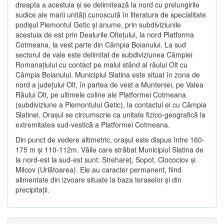
dreapta a acestuia şi se delimitează la nord cu prelungirile
sudice ale marii unităţi cunoscută în literatura de specialitate
podişul Piemontul Getic şi anume, prin subdiviziunile
acestuia de est prin Dealurile Olteţului, la nord Platforma
Cotmeana, la vest parte din Câmpia Boianului. La sud
sectorul de vale este delimitat de subdiviziunea Câmpiei
Romanaţiului cu contact pe malul stând al râului Olt cu
Câmpia Boianului. Municipiul Slatina este situat în zona de
nord a judeţului Olt, în partea de vest a Munteniei, pe Valea
Râului Olt, pe ultimele coline ale Platformei Cotmeana
(subdiviziune a Piemontului Getic), la contactul ei cu Câmpia
Slatinei. Oraşul se circumscrie ca unitate fizico-geografică la
extremitatea sud-vestică a Platformei Cotmeana.
Din punct de vedere altimetric, oraşul este dispus între 160-
175 m şi 110-112m. Văile care străbat Municipiul Slatina de
la nord-est la sud-est sunt: Strehareţ, Sopot, Clocociov şi
Milcov (Urlătoarea). Ele au caracter permanent, fiind
alimentate din izvoare situate la baza teraselor şi din
precipitaţii.