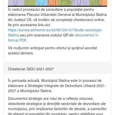
În cadrul procesului de consultare a populaţiei pentru
elaborarea Planului Urbanistic General al Municipiului Slatina
din Județul Olt, vă invităm să completați chestionarul online,
fie prin accesarea link-ului
https://survey.alchemer.eu/s3/90726107/Studiu-sociologic-
Slatina
sau prin scanarea codului QR din
documentul în
format PDF
.
Vă mulţumim anticipat pentru efortul şi sprijinul acordat
acestui demers.
Chestionar SIDU 2021-2027
În perioada actuală, Municipiul Slatina este în procesul de
elaborare a Strategiei Integrate de Dezvoltare Urbană 2021‐
2027 a Municipiului Slatina.
Documentul strategic are rolul de a reflecta viziunea,
obiectivele strategice și direcțiile sectoriale de dezvoltare ale
municipiului, prin implicarea factorilor de decizie, a oamenilor
de afaceri și populației din municipiu, pentru stabilirea unui