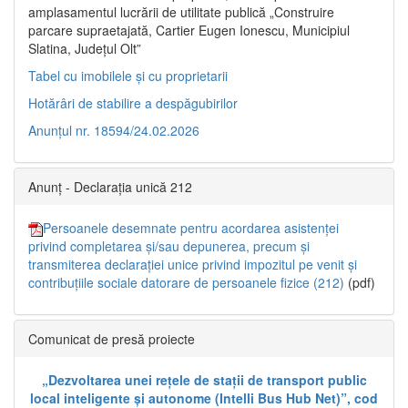
amplasamentul lucrării de utilitate publică „Construire
parcare supraetajată, Cartier Eugen Ionescu, Municipiul
Slatina, Județul Olt”
Tabel cu imobilele și cu proprietarii
Hotărâri de stabilire a despăgubirilor
Anunțul nr. 18594/24.02.2026
Anunț - Declarația unică 212
Persoanele desemnate pentru acordarea asistenței
privind completarea și/sau depunerea, precum și
transmiterea declarației unice privind impozitul pe venit și
contribuțiile sociale datorare de persoanele fizice (212)
(pdf)
Comunicat de presă proiecte
„Dezvoltarea unei rețele de stații de transport public
local inteligente și autonome (Intelli Bus Hub Net)”, cod