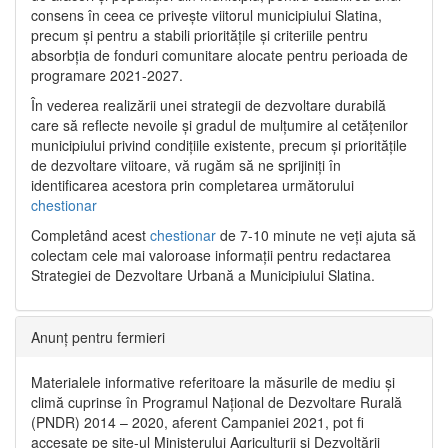
consens în ceea ce privește viitorul municipiului Slatina,
precum și pentru a stabili prioritățile și criteriile pentru
absorbția de fonduri comunitare alocate pentru perioada de
programare 2021-2027.
În vederea realizării unei strategii de dezvoltare durabilă
care să reflecte nevoile și gradul de mulțumire al cetățenilor
municipiului privind condițiile existente, precum și prioritățile
de dezvoltare viitoare, vă rugăm să ne sprijiniți în
identificarea acestora prin completarea următorului
chestionar
Completând acest
chestionar
de 7-10 minute ne veți ajuta să
colectam cele mai valoroase informații pentru redactarea
Strategiei de Dezvoltare Urbană a Municipiului Slatina.
Anunț pentru fermieri
Materialele informative referitoare la măsurile de mediu și
climă cuprinse în Programul Național de Dezvoltare Rurală
(PNDR) 2014 – 2020, aferent Campaniei 2021, pot fi
accesate pe site-ul Ministerului Agriculturii și Dezvoltării