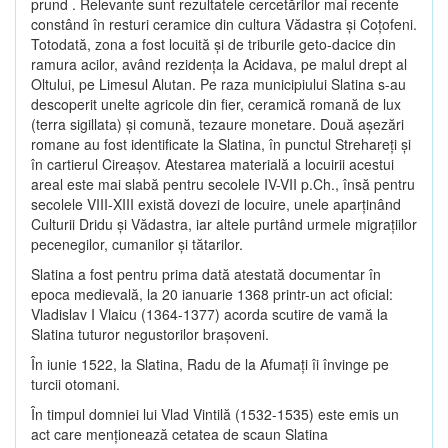
prund . Relevante sunt rezultatele cercetărilor mai recente
constând în resturi ceramice din cultura Vădastra şi Coţofeni.
Totodată, zona a fost locuită şi de triburile geto-dacice din
ramura acilor, având rezidenţa la Acidava, pe malul drept al
Oltului, pe Limesul Alutan. Pe raza municipiului Slatina s-au
descoperit unelte agricole din fier, ceramică romană de lux
(terra sigillata) şi comună, tezaure monetare. Două aşezări
romane au fost identificate la Slatina, în punctul Strehareţi şi
în cartierul Cireaşov. Atestarea materială a locuirii acestui
areal este mai slabă pentru secolele IV-VII p.Ch., însă pentru
secolele VIII-XIII există dovezi de locuire, unele aparţinând
Culturii Dridu şi Vădastra, iar altele purtând urmele migraţiilor
pecenegilor, cumanilor şi tătarilor.
Slatina a fost pentru prima dată atestată documentar în
epoca medievală, la 20 ianuarie 1368 printr-un act oficial:
Vladislav I Vlaicu (1364-1377) acorda scutire de vamă la
Slatina tuturor negustorilor braşoveni.
În iunie 1522, la Slatina, Radu de la Afumaţi îi învinge pe
turcii otomani.
În timpul domniei lui Vlad Vintilă (1532-1535) este emis un
act care menţionează cetatea de scaun Slatina