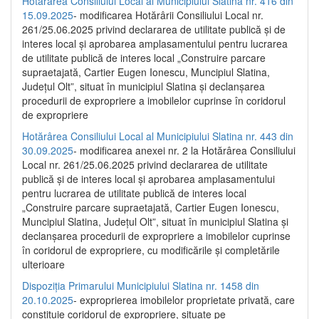
Hotărârea Consiliului Local al Municipiului Slatina nr. 416 din
15.09.2025
- modificarea Hotărârii Consiliului Local nr.
261/25.06.2025 privind declararea de utilitate publică și de
interes local și aprobarea amplasamentului pentru lucrarea
de utilitate publică de interes local „Construire parcare
supraetajată, Cartier Eugen Ionescu, Muncipiul Slatina,
Județul Olt”, situat în municipiul Slatina și declanșarea
procedurii de expropriere a imobilelor cuprinse în coridorul
de expropriere
Hotărârea Consiliului Local al Municipiului Slatina nr. 443 din
30.09.2025
- modificarea anexei nr. 2 la Hotărârea Consiliului
Local nr. 261/25.06.2025 privind declararea de utilitate
publică şi de interes local şi aprobarea amplasamentului
pentru lucrarea de utilitate publică de interes local
„Construire parcare supraetajată, Cartier Eugen Ionescu,
Muncipiul Slatina, Judeţul Olt”, situat în municipiul Slatina şi
declanşarea procedurii de expropriere a imobilelor cuprinse
în coridorul de expropriere, cu modificările şi completările
ulterioare
Dispoziția Primarului Municipiului Slatina nr. 1458 din
20.10.2025
- exproprierea imobilelor proprietate privată, care
constituie coridorul de expropriere, situate pe