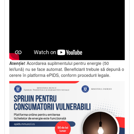
Atenție!
Acordarea suplimentului pentru energie (50
lei/lună) nu se face automat. Beneficiarii trebuie să depună o
cerere în platforma ePIDS, conform procedurii legale.