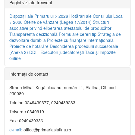
Pagini vizitate frecvent
Dispoziţii ale Primarului > 2026
Hotărâri ale Consiliului Local
> 2026
Oferte de vânzare (Legea 17/2014)
Structuri
asociative privind eliberarea atestatului de producător
Transparenţa decizională
Formulare cereri tip
Strategia de
dezvoltare durabilă
Proiecte cu finanţare internaţională
Proiecte de hotărâre
Deschiderea procedurii succesorale
(Anexa 2)
DDI - Executori judecătorești
Taxe şi impozite
online
Informaţii de contact
Strada Mihail Kogălniceanu, numărul 1, Slatina, Olt, cod
230080
Telefon 0249439377, 0249439233
Telverde 0349919
Fax: 0249439336
e-mail:
office@primariaslatina.ro