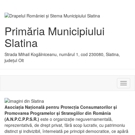
Primăria Municipiului
Slatina
Strada Mihail Kogălniceanu, numărul 1, cod 230080, Slatina,
județul Olt
Activ
sau
dezac
meniu
Asociaţia Naţională pentru Protecţia Consumatorilor şi
Promovarea Programelor şi Strategiilor din România
(A.N.P.C.P.P.S.R.)
este o organizaţie neguvernamentală,
reprezentativă, de drept privat, fără scop lucrativ, cu patrimoniu
distinct şi indivizibil, întemeiată pe principii democratice, ce apără