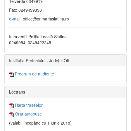
Telverde 0349919
Fax: 0249439336
e-mail:
office@primariaslatina.ro
Intervenții Poliția Locală Slatina
0249954, 0249422245
Instituția Prefectului - Județul Olt
Program de audiențe
Loctrans
Harta traseelor
Orar autobuze
(valabil începând cu 1 iunie 2018)