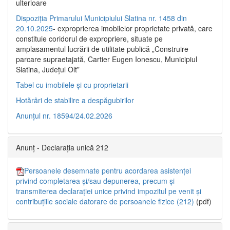
ulterioare
Dispoziția Primarului Municipiului Slatina nr. 1458 din
20.10.2025
- exproprierea imobilelor proprietate privată, care
constituie coridorul de expropriere, situate pe
amplasamentul lucrării de utilitate publică „Construire
parcare supraetajată, Cartier Eugen Ionescu, Municipiul
Slatina, Județul Olt”
Tabel cu imobilele și cu proprietarii
Hotărâri de stabilire a despăgubirilor
Anunțul nr. 18594/24.02.2026
Anunț - Declarația unică 212
Persoanele desemnate pentru acordarea asistenței
privind completarea și/sau depunerea, precum și
transmiterea declarației unice privind impozitul pe venit și
contribuțiile sociale datorare de persoanele fizice (212)
(pdf)