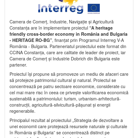
Camera de Comerț, Industrie, Navigație și Agricultură
Constanța are în implementare proiectul
“A heritage
friendly cross-border economy in România and Bulgaria
- HERITAGE RO-BG”
, finanțat prin Programul Interreg V-A
România - Bulgaria. Parteneriatul proiectului este format din
CCINA Constanța, care are calitate de leader de proiect, iar
Camera de Comerț și Industrie Dobrich din Bulgaria este
partener.
Proiectul își propune să promoveze un mediu de afaceri care
să protejeze patrimoniul cultural și natural. Proiectul se
concentrează pe patru sectoare economice, considerate cu
cel mai mare risc în ceea ce privește valorificarea economică
sustenabilă a patrimoniului: turism, urbanism-arhitectură-
construcții, agricultură-silvicultură-pășunat și energii
regenerabile.
Principalul rezultat al proiectului „Strategia de dezvoltare a
unei economii care protejează resursele naturale și culturale
în România și Bulgaria” se concentrează distinct pe