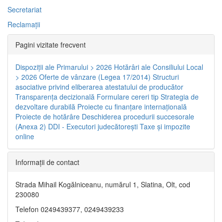
Secretariat
Reclamaţii
Pagini vizitate frecvent
Dispoziţii ale Primarului > 2026
Hotărâri ale Consiliului Local
> 2026
Oferte de vânzare (Legea 17/2014)
Structuri
asociative privind eliberarea atestatului de producător
Transparenţa decizională
Formulare cereri tip
Strategia de
dezvoltare durabilă
Proiecte cu finanţare internaţională
Proiecte de hotărâre
Deschiderea procedurii succesorale
(Anexa 2)
DDI - Executori judecătorești
Taxe şi impozite
online
Informaţii de contact
Strada Mihail Kogălniceanu, numărul 1, Slatina, Olt, cod
230080
Telefon 0249439377, 0249439233