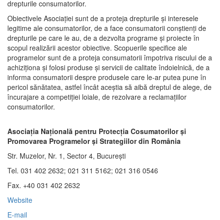
drepturile consumatorilor.
Obiectivele Asociaţiei sunt de a proteja drepturile şi interesele
legitime ale consumatorilor, de a face consumatorii conştienţi de
drepturile pe care le au, de a dezvolta programe şi proiecte în
scopul realizării acestor obiective. Scopuerile specifice ale
programelor sunt de a proteja consumatorii împotriva riscului de a
achiziţiona şi folosi produse şi servicii de calitate îndoielnică, de a
informa consumatorii despre produsele care le-ar putea pune în
pericol sănătatea, astfel încât aceştia să aibă dreptul de alege, de
încurajare a competiţiei loiale, de rezolvare a reclamaţiilor
consumatorilor.
Asociaţia Naţională pentru Protecţia Cosumatorilor şi
Promovarea Programelor şi Strategiilor din România
Str. Muzelor, Nr. 1, Sector 4, Bucureşti
Tel. 031 402 2632; 021 311 5162; 021 316 0546
Fax. +40 031 402 2632
Website
E-mail