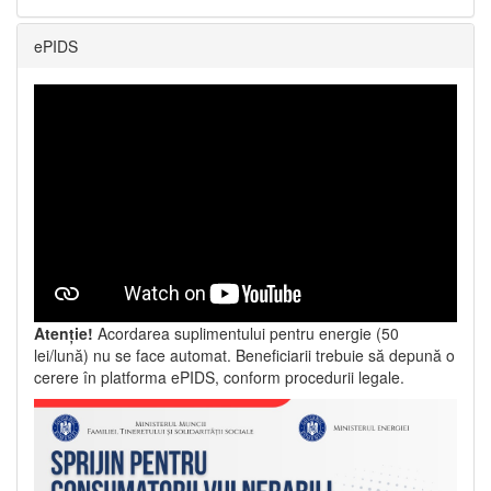
ePIDS
Atenție!
Acordarea suplimentului pentru energie (50
lei/lună) nu se face automat. Beneficiarii trebuie să depună o
cerere în platforma ePIDS, conform procedurii legale.