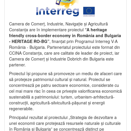
Camera de Comerț, Industrie, Navigație și Agricultură
Constanța are în implementare proiectul
“A heritage
friendly cross-border economy in România and Bulgaria
- HERITAGE RO-BG”
, finanțat prin Programul Interreg V-A
România - Bulgaria. Parteneriatul proiectului este format din
CCINA Constanța, care are calitate de leader de proiect, iar
Camera de Comerț și Industrie Dobrich din Bulgaria este
partener.
Proiectul își propune să promoveze un mediu de afaceri care
să protejeze patrimoniul cultural și natural. Proiectul se
concentrează pe patru sectoare economice, considerate cu
cel mai mare risc în ceea ce privește valorificarea economică
sustenabilă a patrimoniului: turism, urbanism-arhitectură-
construcții, agricultură-silvicultură-pășunat și energii
regenerabile.
Principalul rezultat al proiectului „Strategia de dezvoltare a
unei economii care protejează resursele naturale și culturale
în România și Bulgaria” se concentrează distinct pe