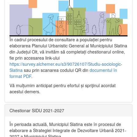
În cadrul procesului de consultare a populaţiei pentru
elaborarea Planului Urbanistic General al Municipiului Slatina
din Județul Olt, vă invităm să completați chestionarul online,
fie prin accesarea link-ului
https://survey.alchemer.eu/s3/90726107/Studiu-sociologic-
Slatina
sau prin scanarea codului QR din
documentul în
format PDF
.
Vă mulţumim anticipat pentru efortul şi sprijinul acordat
acestui demers.
Chestionar SIDU 2021-2027
În perioada actuală, Municipiul Slatina este în procesul de
elaborare a Strategiei Integrate de Dezvoltare Urbană 2021‐
2027 a Municipiului Slatina.