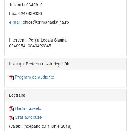
Telverde 0349919
Fax: 0249439336
e-mail:
office@primariaslatina.ro
Intervenții Poliția Locală Slatina
0249954, 0249422245
Instituția Prefectului - Județul Olt
Program de audiențe
Loctrans
Harta traseelor
Orar autobuze
(valabil începând cu 1 iunie 2018)