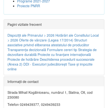
Programe 2021-2027
Proiecte PNRR
Pagini vizitate frecvent
Dispoziţii ale Primarului > 2026
Hotărâri ale Consiliului Local
> 2026
Oferte de vânzare (Legea 17/2014)
Structuri
asociative privind eliberarea atestatului de producător
Transparenţa decizională
Formulare cereri tip
Strategia de
dezvoltare durabilă
Proiecte cu finanţare internaţională
Proiecte de hotărâre
Deschiderea procedurii succesorale
(Anexa 2)
DDI - Executori judecătorești
Taxe şi impozite
online
Informaţii de contact
Strada Mihail Kogălniceanu, numărul 1, Slatina, Olt, cod
230080
Telefon 0249439377, 0249439233