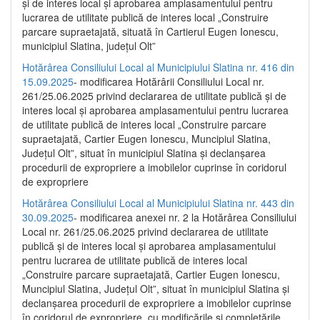
și de interes local și aprobarea amplasamentului pentru
lucrarea de utilitate publică de interes local „Construire
parcare supraetajată, situată în Cartierul Eugen Ionescu,
municipiul Slatina, județul Olt”
Hotărârea Consiliului Local al Municipiului Slatina nr. 416 din
15.09.2025
- modificarea Hotărârii Consiliului Local nr.
261/25.06.2025 privind declararea de utilitate publică și de
interes local și aprobarea amplasamentului pentru lucrarea
de utilitate publică de interes local „Construire parcare
supraetajată, Cartier Eugen Ionescu, Muncipiul Slatina,
Județul Olt”, situat în municipiul Slatina și declanșarea
procedurii de expropriere a imobilelor cuprinse în coridorul
de expropriere
Hotărârea Consiliului Local al Municipiului Slatina nr. 443 din
30.09.2025
- modificarea anexei nr. 2 la Hotărârea Consiliului
Local nr. 261/25.06.2025 privind declararea de utilitate
publică şi de interes local şi aprobarea amplasamentului
pentru lucrarea de utilitate publică de interes local
„Construire parcare supraetajată, Cartier Eugen Ionescu,
Muncipiul Slatina, Judeţul Olt”, situat în municipiul Slatina şi
declanşarea procedurii de expropriere a imobilelor cuprinse
în coridorul de expropriere, cu modificările şi completările