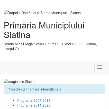
Primăria Municipiului
Slatina
Strada Mihail Kogălniceanu, numărul 1, cod 230080, Slatina,
județul Olt
Activ
sau
dezac
meniu
Proiecte cu finanţare internaţională
Programe 2007-2013
Programe 2014-2020