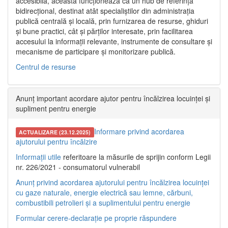
accesibilă, aceasta funcționează ca un hub de referință
bidirecțional, destinat atât specialiștilor din administrația
publică centrală și locală, prin furnizarea de resurse, ghiduri
și bune practici, cât și părților interesate, prin facilitarea
accesului la informații relevante, instrumente de consultare și
mecanisme de participare și monitorizare publică.
Centrul de resurse
Anunț important acordare ajutor pentru încălzirea locuinței și
supliment pentru energie
Informare privind acordarea
ACTUALIZARE (23.12.2025)
ajutorului pentru încălzire
Informații utile
referitoare la măsurile de sprijin conform Legii
nr. 226/2021 - consumatorul vulnerabil
Anunț privind acordarea ajutorului pentru încălzirea locuinței
cu gaze naturale, energie electrică sau lemne, cărbuni,
combustibili petrolieri și a suplimentului pentru energie
Formular cerere-declarație pe proprie răspundere