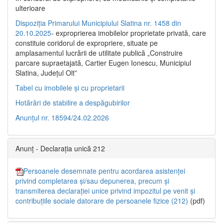
ulterioare
Dispoziția Primarului Municipiului Slatina nr. 1458 din
20.10.2025
- exproprierea imobilelor proprietate privată, care
constituie coridorul de expropriere, situate pe
amplasamentul lucrării de utilitate publică „Construire
parcare supraetajată, Cartier Eugen Ionescu, Municipiul
Slatina, Județul Olt”
Tabel cu imobilele și cu proprietarii
Hotărâri de stabilire a despăgubirilor
Anunțul nr. 18594/24.02.2026
Anunț - Declarația unică 212
Persoanele desemnate pentru acordarea asistenței
privind completarea și/sau depunerea, precum și
transmiterea declarației unice privind impozitul pe venit și
contribuțiile sociale datorare de persoanele fizice (212)
(pdf)