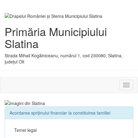
Primăria Municipiului
Slatina
Strada Mihail Kogălniceanu, numărul 1, cod 230080, Slatina,
județul Olt
Activ
sau
dezac
meniu
Acordarea sprijinului financiar la constituirea familiei
Temei legal