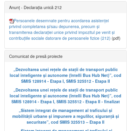
Anunț - Declarația unică 212
Persoanele desemnate pentru acordarea asistenței
privind completarea și/sau depunerea, precum și
transmiterea declarației unice privind impozitul pe venit și
contribuțiile sociale datorare de persoanele fizice (212)
(pdf)
Comunicat de presă proiecte
„Dezvoltarea unei rețele de stații de transport public
local inteligente și autonome (Intelli Bus Hub Net)”, cod
SMIS 128914 - Etapa I, SMIS 325512 - Etapa II
„Dezvoltarea unei rețele de stații de transport public
local inteligente și autonome (Intelli Bus Hub Net)”, cod
SMIS 128914 - Etapa I, SMIS 325512 - Etapa II - finalizat
„Sistem integrat de management al traficului și
mobilității urbane și impunere a regulilor, siguranță și
securitate”, cod SMIS 325513 – Etapa II
„Sistem integrat de management al traficului și