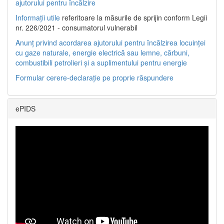
ajutorului pentru încălzire
Informații utile
referitoare la măsurile de sprijin conform Legii
nr. 226/2021 - consumatorul vulnerabil
Anunț privind acordarea ajutorului pentru încălzirea locuinței
cu gaze naturale, energie electrică sau lemne, cărbuni,
combustibili petrolieri și a suplimentului pentru energie
Formular cerere-declarație pe proprie răspundere
ePIDS