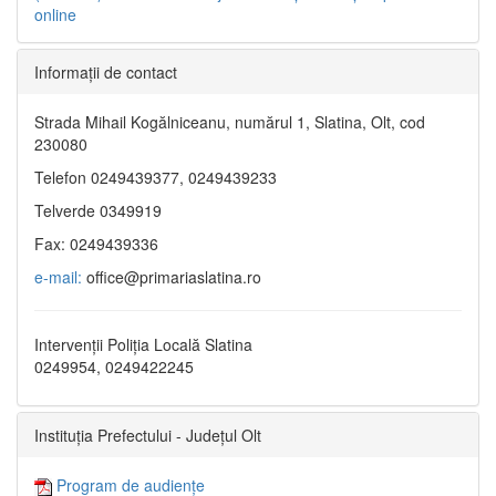
online
Informaţii de contact
Strada Mihail Kogălniceanu, numărul 1, Slatina, Olt, cod
230080
Telefon 0249439377, 0249439233
Telverde 0349919
Fax: 0249439336
e-mail:
office@primariaslatina.ro
Intervenții Poliția Locală Slatina
0249954, 0249422245
Instituția Prefectului - Județul Olt
Program de audiențe