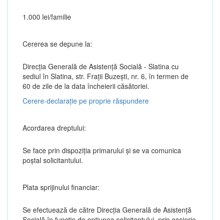
1.000 lei/familie
Cererea se depune la:
Direcția Generală de Asistenţă Socială - Slatina cu
sediul în Slatina, str. Fraţii Buzeşti, nr. 6, în termen de
60 de zile de la data încheierii căsătoriei.
Cerere-declarație pe proprie răspundere
Acordarea dreptului:
Se face prin dispoziția primarului și se va comunica
poștal solicitantului.
Plata sprijinului financiar:
Se efectuează de către Direcția Generală de Asistență
Socială în funcție de opțiunea solicitantului, prin casierie