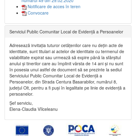
numărul 49 din 29.02.2020
Notificare de acces în teren
Convocare
Serviciul Public Comunitar Local de Evidență a Persoanelor
Adresează invitația tuturor cetățenilor care nu dețin acte de
identitate, sunt titulari ai actelor de identitate cu termenul de
valabilitate expirat sau urmează să expire până la sfârșitul
anului și tinerilor care au împlinit vârsta de 14 ani și nu sunt
în posesia unui astfel de document să se prezinte la sediul
Serviciului Public Comunitar Local de Evidență a
Persoanelor, din Strada Centura Basarabilor, numărul 8,
județul Olt, pentru a fi puși în legalitate pe linie de evidență a
persoanelor.
Șef serviciu,
Elena-Claudia Vîlceleanu