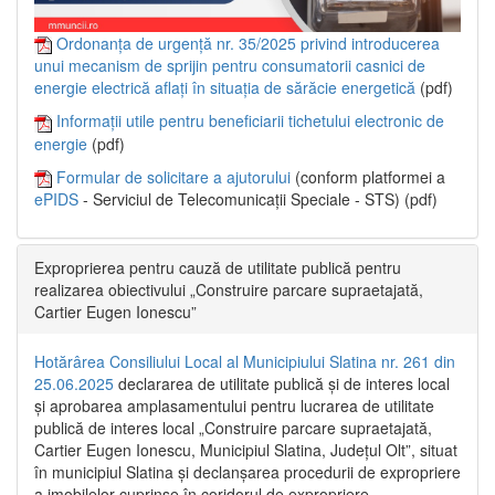
Ordonanța de urgență nr. 35/2025 privind introducerea
unui mecanism de sprijin pentru consumatorii casnici de
energie electrică aflați în situația de sărăcie energetică
(pdf)
Informații utile pentru beneficiarii tichetului electronic de
energie
(pdf)
Formular de solicitare a ajutorului
(conform platformei a
ePIDS
- Serviciul de Telecomunicații Speciale - STS) (pdf)
Exproprierea pentru cauză de utilitate publică pentru
realizarea obiectivului „Construire parcare supraetajată,
Cartier Eugen Ionescu”
Hotărârea Consiliului Local al Municipiului Slatina nr. 261 din
25.06.2025
declararea de utilitate publică și de interes local
și aprobarea amplasamentului pentru lucrarea de utilitate
publică de interes local „Construire parcare supraetajată,
Cartier Eugen Ionescu, Municipiul Slatina, Județul Olt”, situat
în municipiul Slatina și declanșarea procedurii de expropriere
a imobilelor cuprinse în coridorul de expropriere