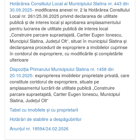
Hotărârea Consiliului Local al Municipiului Slatina nr. 443 din
30.09.2025
- modificarea anexei nr. 2 la Hotărârea Consiliului
Local nr. 261/25.06.2025 privind declararea de utilitate
publică şi de interes local şi aprobarea amplasamentului
pentru lucrarea de utilitate publică de interes local
„Construire parcare supraetajată, Cartier Eugen Ionescu,
Muncipiul Slatina, Judeţul Olt”, situat în municipiul Slatina şi
declanşarea procedurii de expropriere a imobilelor cuprinse
în coridorul de expropriere, cu modificările şi completările
ulterioare
Dispoziția Primarului Municipiului Slatina nr. 1458 din
20.10.2025
- exproprierea imobilelor proprietate privată, care
constituie coridorul de expropriere, situate pe
amplasamentul lucrării de utilitate publică „Construire
parcare supraetajată, Cartier Eugen Ionescu, Municipiul
Slatina, Județul Olt”
Tabel cu imobilele și cu proprietarii
Hotărâri de stabilire a despăgubirilor
Anunțul nr. 18594/24.02.2026