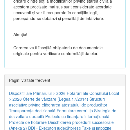
oricare dintre soți a modificărilor privind starea civilă a
acestora precizate mai sus sunt considerate acordate
necuvenit și vor fi recuperate în condițiile legii,
percepându-se dobânzi și penalități de întârziere.
Atenţie!
Cererea va fi însoțită obligatoriu de documentele
originale pentru verificare conformității datelor.
Pagini vizitate frecvent
Dispoziţii ale Primarului > 2026
Hotărâri ale Consiliului Local
> 2026
Oferte de vânzare (Legea 17/2014)
Structuri
asociative privind eliberarea atestatului de producător
Transparenţa decizională
Formulare cereri tip
Strategia de
dezvoltare durabilă
Proiecte cu finanţare internaţională
Proiecte de hotărâre
Deschiderea procedurii succesorale
(Anexa 2)
DDI - Executori judecătorești
Taxe şi impozite