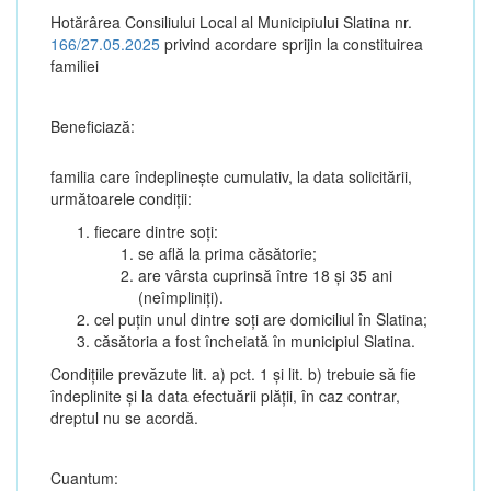
Hotărârea Consiliului Local al Municipiului Slatina nr.
166/27.05.2025
privind acordare sprijin la constituirea
familiei
Beneficiază:
familia care îndeplinește cumulativ, la data solicitării,
următoarele condiții:
fiecare dintre soți:
se află la prima căsătorie;
are vârsta cuprinsă între 18 și 35 ani
(neîmpliniți).
cel puțin unul dintre soți are domiciliul în Slatina;
căsătoria a fost încheiată în municipiul Slatina.
Condițiile prevăzute lit. a) pct. 1 și lit. b) trebuie să fie
îndeplinite și la data efectuării plății, în caz contrar,
dreptul nu se acordă.
Cuantum: