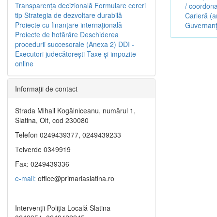
Transparenţa decizională
Formulare cereri
/ coordona
tip
Strategia de dezvoltare durabilă
Carieră (a
Proiecte cu finanţare internaţională
Guvernanț
Proiecte de hotărâre
Deschiderea
procedurii succesorale (Anexa 2)
DDI -
Executori judecătorești
Taxe şi impozite
online
Informaţii de contact
Strada Mihail Kogălniceanu, numărul 1,
Slatina, Olt, cod 230080
Telefon 0249439377, 0249439233
Telverde 0349919
Fax: 0249439336
e-mail:
office@primariaslatina.ro
Intervenții Poliția Locală Slatina