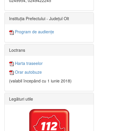
0249954, 0249422245
Instituția Prefectului - Județul Olt
Program de audiențe
Loctrans
Harta traseelor
Orar autobuze
(valabil începând cu 1 iunie 2018)
Legături utile