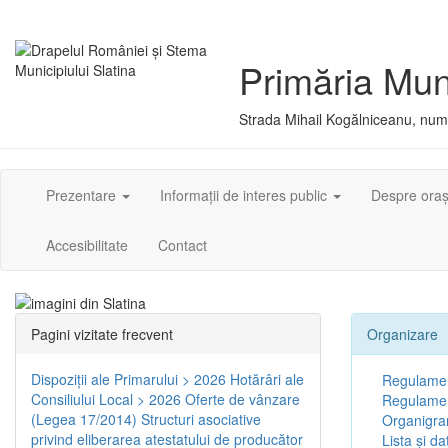
Primăria Muni
Strada Mihail Kogălniceanu, numă
Prezentare
Informații de interes public
Despre ora
Accesibilitate
Contact
Pagini vizitate frecvent
Organizare
Dispoziţii ale Primarului > 2026
Hotărâri ale
Regulamen
Consiliului Local > 2026
Oferte de vânzare
Regulament
(Legea 17/2014)
Structuri asociative
Organigr
privind eliberarea atestatului de producător
Lista și da