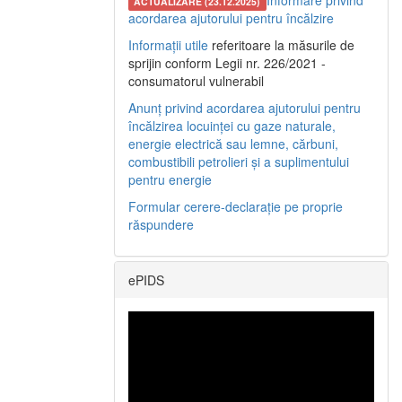
Informare privind
ACTUALIZARE (23.12.2025)
acordarea ajutorului pentru încălzire
Informații utile
referitoare la măsurile de
sprijin conform Legii nr. 226/2021 -
consumatorul vulnerabil
Anunț privind acordarea ajutorului pentru
încălzirea locuinței cu gaze naturale,
energie electrică sau lemne, cărbuni,
combustibili petrolieri și a suplimentului
pentru energie
Formular cerere-declarație pe proprie
răspundere
ePIDS