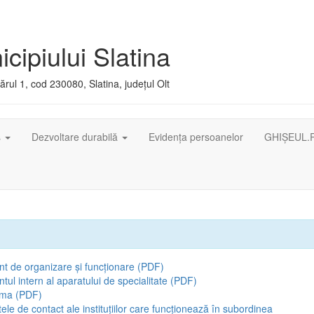
cipiului Slatina
rul 1, cod 230080, Slatina, județul Olt
ș
Dezvoltare durabilă
Evidența persoanelor
GHIȘEUL.
t de organizare și funcționare (PDF)
ul intern al aparatului de specialitate (PDF)
ama (PDF)
tele de contact ale instituțiilor care funcționează în subordinea