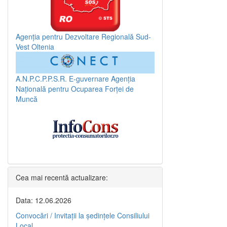
Agenția pentru Dezvoltare Regională Sud-
Vest Oltenia
A.N.P.C.P.P.S.R.
E-guvernare
Agenția
Națională pentru Ocuparea Forței de
Muncă
Cea mai recentă actualizare:
Data: 12.06.2026
Convocări / Invitaţii la şedinţele Consiliului
Local