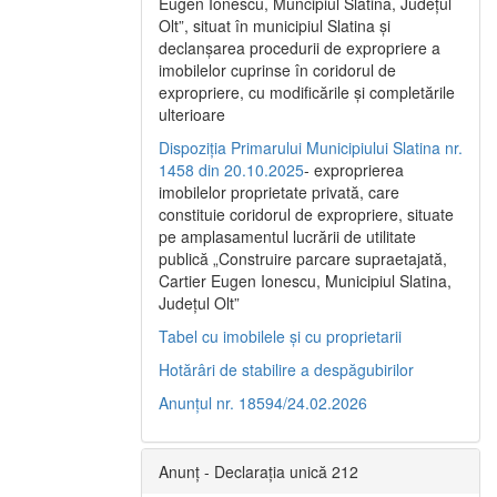
Eugen Ionescu, Muncipiul Slatina, Judeţul
Olt”, situat în municipiul Slatina şi
declanşarea procedurii de expropriere a
imobilelor cuprinse în coridorul de
expropriere, cu modificările şi completările
ulterioare
Dispoziția Primarului Municipiului Slatina nr.
1458 din 20.10.2025
- exproprierea
imobilelor proprietate privată, care
constituie coridorul de expropriere, situate
pe amplasamentul lucrării de utilitate
publică „Construire parcare supraetajată,
Cartier Eugen Ionescu, Municipiul Slatina,
Județul Olt”
Tabel cu imobilele și cu proprietarii
Hotărâri de stabilire a despăgubirilor
Anunțul nr. 18594/24.02.2026
Anunț - Declarația unică 212