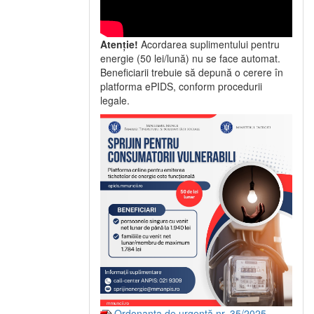
Atenție!
Acordarea suplimentului pentru
energie (50 lei/lună) nu se face automat.
Beneficiarii trebuie să depună o cerere în
platforma ePIDS, conform procedurii
legale.
Ordonanța de urgență nr. 35/2025