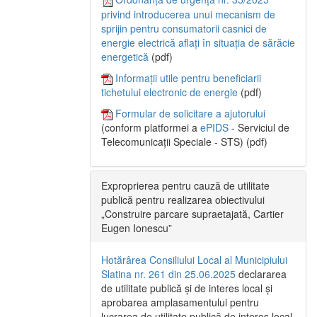
privind introducerea unui mecanism de
sprijin pentru consumatorii casnici de
energie electrică aflați în situația de sărăcie
energetică
(pdf)
Informații utile pentru beneficiarii
tichetului electronic de energie
(pdf)
Formular de solicitare a ajutorului
(conform platformei a
ePIDS
- Serviciul de
Telecomunicații Speciale - STS) (pdf)
Exproprierea pentru cauză de utilitate
publică pentru realizarea obiectivului
„Construire parcare supraetajată, Cartier
Eugen Ionescu”
Hotărârea Consiliului Local al Municipiului
Slatina nr. 261 din 25.06.2025
declararea
de utilitate publică și de interes local și
aprobarea amplasamentului pentru
lucrarea de utilitate publică de interes local