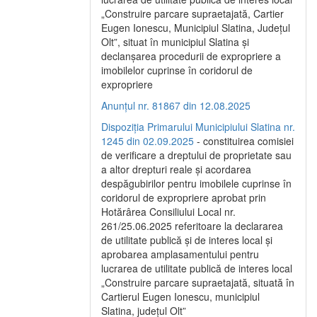
„Construire parcare supraetajată, Cartier
Eugen Ionescu, Municipiul Slatina, Județul
Olt”, situat în municipiul Slatina și
declanșarea procedurii de expropriere a
imobilelor cuprinse în coridorul de
expropriere
Anunțul nr. 81867 din 12.08.2025
Dispoziția Primarului Municipiului Slatina nr.
1245 din 02.09.2025
- constituirea comisiei
de verificare a dreptului de proprietate sau
a altor drepturi reale și acordarea
despăgubirilor pentru imobilele cuprinse în
coridorul de expropriere aprobat prin
Hotărârea Consiliului Local nr.
261/25.06.2025 referitoare la declararea
de utilitate publică și de interes local și
aprobarea amplasamentului pentru
lucrarea de utilitate publică de interes local
„Construire parcare supraetajată, situată în
Cartierul Eugen Ionescu, municipiul
Slatina, județul Olt”