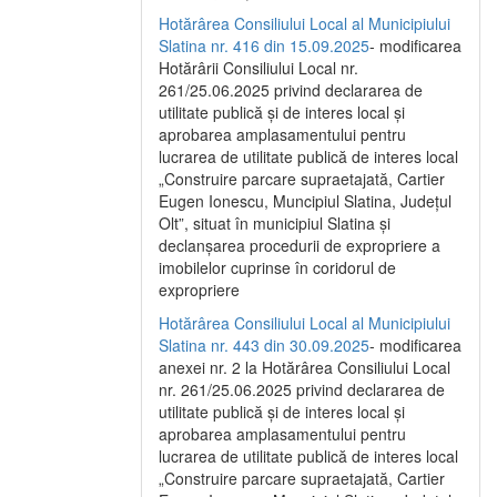
Hotărârea Consiliului Local al Municipiului
Slatina nr. 416 din 15.09.2025
- modificarea
Hotărârii Consiliului Local nr.
261/25.06.2025 privind declararea de
utilitate publică și de interes local și
aprobarea amplasamentului pentru
lucrarea de utilitate publică de interes local
„Construire parcare supraetajată, Cartier
Eugen Ionescu, Muncipiul Slatina, Județul
Olt”, situat în municipiul Slatina și
declanșarea procedurii de expropriere a
imobilelor cuprinse în coridorul de
expropriere
Hotărârea Consiliului Local al Municipiului
Slatina nr. 443 din 30.09.2025
- modificarea
anexei nr. 2 la Hotărârea Consiliului Local
nr. 261/25.06.2025 privind declararea de
utilitate publică şi de interes local şi
aprobarea amplasamentului pentru
lucrarea de utilitate publică de interes local
„Construire parcare supraetajată, Cartier