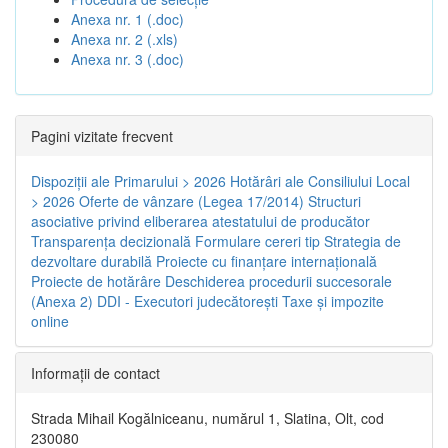
Anexa nr. 1 (.doc)
Anexa nr. 2 (.xls)
Anexa nr. 3 (.doc)
Pagini vizitate frecvent
Dispoziţii ale Primarului > 2026
Hotărâri ale Consiliului Local
> 2026
Oferte de vânzare (Legea 17/2014)
Structuri
asociative privind eliberarea atestatului de producător
Transparenţa decizională
Formulare cereri tip
Strategia de
dezvoltare durabilă
Proiecte cu finanţare internaţională
Proiecte de hotărâre
Deschiderea procedurii succesorale
(Anexa 2)
DDI - Executori judecătorești
Taxe şi impozite
online
Informaţii de contact
Strada Mihail Kogălniceanu, numărul 1, Slatina, Olt, cod
230080