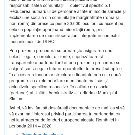
responsabilitatea comunității - - obiectivul specific 5.1
Reducerea numărului de persoane aflate în risc de sărăcie şi
excluziune socială din comunitățile marginalizate (roma şi
non-roma) din oraşe cu peste 20.000 locuitori, cu accent pe
cele cu populație aparținând minorității roma, prin
implementarea de măsuri/operațiuni integrate în contextul
mecanismului de DLRC.
Prin prezenta procedură se urmăreşte asigurarea unei
selecții legale, corecte, eficiente, cuprinzătoare şi
transparente a partenerilor.Tot prin prezenta procedura se
asigură şanse egale tuturor operatorilor interesaţi să aplice
în accesarea fondurilor structurale finanţate prin cele două
programe, cu axele prioritare mentionate mai sus și
obiectivele specifice respective, în calitate de asociat
(partener) al Unității Administrativ – Teritoriale Municipiul
Slatina.
Astfel, vă invităm să descărcați documentele de mai jos și să
vă exprimați interesul privind participarea în parteneriat cu
noi la atragerea de fonduri europene alocate României în
perioada 2014 – 2020.
Procedura de selecție