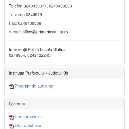
Telefon 0249439377, 0249439233
Telverde 0349919
Fax: 0249439336
e-mail:
office@primariaslatina.ro
Intervenții Poliția Locală Slatina
0249954, 0249422245
Instituția Prefectului - Județul Olt
Program de audiențe
Loctrans
Harta traseelor
Orar autobuze