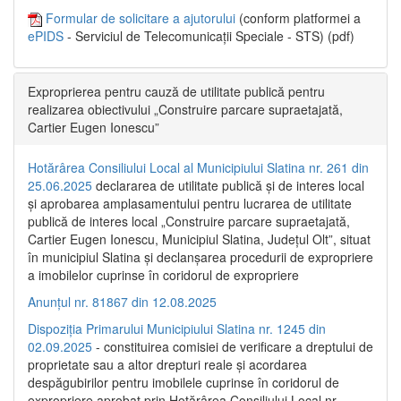
Formular de solicitare a ajutorului
(conform platformei a
ePIDS
- Serviciul de Telecomunicații Speciale - STS) (pdf)
Exproprierea pentru cauză de utilitate publică pentru
realizarea obiectivului „Construire parcare supraetajată,
Cartier Eugen Ionescu”
Hotărârea Consiliului Local al Municipiului Slatina nr. 261 din
25.06.2025
declararea de utilitate publică și de interes local
și aprobarea amplasamentului pentru lucrarea de utilitate
publică de interes local „Construire parcare supraetajată,
Cartier Eugen Ionescu, Municipiul Slatina, Județul Olt”, situat
în municipiul Slatina și declanșarea procedurii de expropriere
a imobilelor cuprinse în coridorul de expropriere
Anunțul nr. 81867 din 12.08.2025
Dispoziția Primarului Municipiului Slatina nr. 1245 din
02.09.2025
- constituirea comisiei de verificare a dreptului de
proprietate sau a altor drepturi reale și acordarea
despăgubirilor pentru imobilele cuprinse în coridorul de
expropriere aprobat prin Hotărârea Consiliului Local nr.