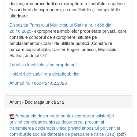
declanşarea procedurii de expropriere a imobilelor cuprinse
în coridorul de expropriere, cu modificările şi completările
ulterioare
Dispoziția Primarului Municipiului Slatina nr. 1458 din
20.10.2025
- exproprierea imobilelor proprietate privată, care
constituie coridorul de expropriere, situate pe
amplasamentul lucrării de utilitate publică „Construire
parcare supraetajată, Cartier Eugen Ionescu, Municipiul
Slatina, Județul Olt”
Tabel cu imobilele și cu proprietarii
Hotărâri de stabilire a despăgubirilor
Anunțul nr. 18594/24.02.2026
Anunț - Declarația unică 212
Persoanele desemnate pentru acordarea asistenței
privind completarea și/sau depunerea, precum și
transmiterea declarației unice privind impozitul pe venit și
contribuțiile sociale datorare de persoanele fizice (212)
(pdf)