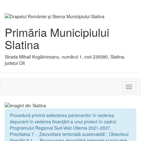
Primăria Municipiului
Slatina
Strada Mihail Kogălniceanu, numărul 1, cod 230080, Slatina,
județul Olt
Activ
sau
dezac
meniu
Procedură privind selectarea partenerilor în vederea
depunerii în vederea finanțării a unui proiect în cadrul
Programului Regional Sud-Vest Oltenia 2021-2027,
Prioritatea 7 - „Dezvoltare teritorială sustenabilă”, Obiectivul
Specific 5.1. - „Promovarea dezvoltării integrate și incluzive