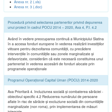
Anexa nr. 2 (.xls)
Anexa nr. 3 (.doc)
Procedură privind selectarea partenerilor privind depunerea
unui proiect în cadrul POCU 2014 – 2020, Axa 4, P.I. 4.2
Având în vedere preocuparea continuă a Municipiului Slatina
în a accesa fonduri europene în vederea realizării investițiilor
viitoare pentru dezvoltarea comunității, cu precădere
intervențiile în comunitățile sau zonele marginalizate și
defavorizate, considerăm că este necesară constituirea unui
parteneriat în vederea accesării de fonduri alocate prin
programele operaționale
Programul Operațional Capital Uman (POCU) 2014-2020
Axa Prioritară 4. Incluziunea socială și combaterea sărăciei -
obiectivul specific 4.2 Reducerea numărului de persoane
aflate în risc de sărăcie și excluziune socială din comunitățile
marginalizate (non roma), prin implementarea de măsuri
integrate