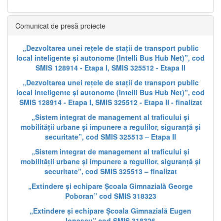
Comunicat de presă proiecte
„Dezvoltarea unei rețele de stații de transport public
local inteligente și autonome (Intelli Bus Hub Net)”, cod
SMIS 128914 - Etapa I, SMIS 325512 - Etapa II
„Dezvoltarea unei rețele de stații de transport public
local inteligente și autonome (Intelli Bus Hub Net)”, cod
SMIS 128914 - Etapa I, SMIS 325512 - Etapa II - finalizat
„Sistem integrat de management al traficului și
mobilității urbane și impunere a regulilor, siguranță și
securitate”, cod SMIS 325513 – Etapa II
„Sistem integrat de management al traficului și
mobilității urbane și impunere a regulilor, siguranță și
securitate”, cod SMIS 325513 – finalizat
„Extindere și echipare Școala Gimnazială George
Poboran” cod SMIS 318323
„Extindere și echipare Școala Gimnazială Eugen
Ionescu” cod SMIS 318326