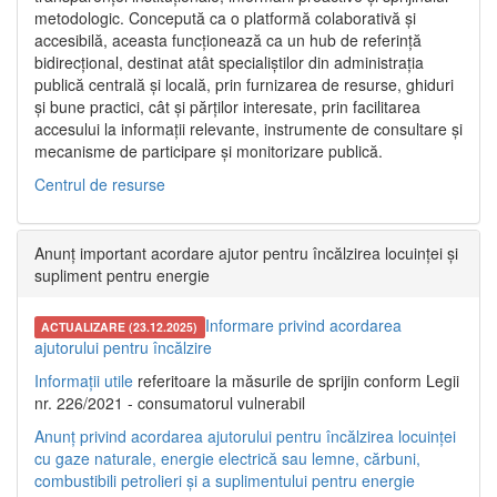
metodologic. Concepută ca o platformă colaborativă și
accesibilă, aceasta funcționează ca un hub de referință
bidirecțional, destinat atât specialiștilor din administrația
publică centrală și locală, prin furnizarea de resurse, ghiduri
și bune practici, cât și părților interesate, prin facilitarea
accesului la informații relevante, instrumente de consultare și
mecanisme de participare și monitorizare publică.
Centrul de resurse
Anunț important acordare ajutor pentru încălzirea locuinței și
supliment pentru energie
Informare privind acordarea
ACTUALIZARE (23.12.2025)
ajutorului pentru încălzire
Informații utile
referitoare la măsurile de sprijin conform Legii
nr. 226/2021 - consumatorul vulnerabil
Anunț privind acordarea ajutorului pentru încălzirea locuinței
cu gaze naturale, energie electrică sau lemne, cărbuni,
combustibili petrolieri și a suplimentului pentru energie