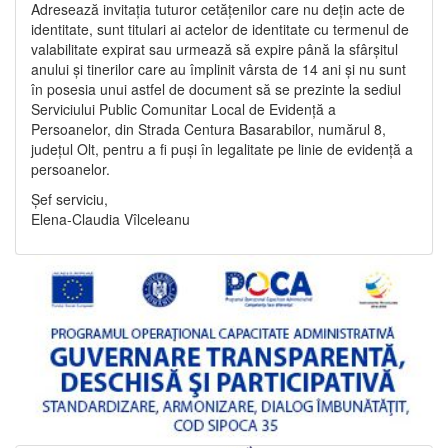
Adresează invitația tuturor cetățenilor care nu dețin acte de
identitate, sunt titulari ai actelor de identitate cu termenul de
valabilitate expirat sau urmează să expire până la sfârșitul
anului și tinerilor care au împlinit vârsta de 14 ani și nu sunt
în posesia unui astfel de document să se prezinte la sediul
Serviciului Public Comunitar Local de Evidență a
Persoanelor, din Strada Centura Basarabilor, numărul 8,
județul Olt, pentru a fi puși în legalitate pe linie de evidență a
persoanelor.
Șef serviciu,
Elena-Claudia Vîlceleanu