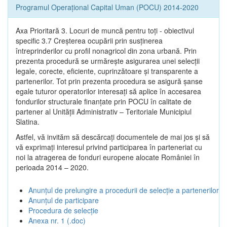
Programul Operațional Capital Uman (POCU) 2014-2020
Axa Prioritară 3. Locuri de muncă pentru toţi - obiectivul
specific 3.7 Creșterea ocupării prin susținerea
întreprinderilor cu profil nonagricol din zona urbană. Prin
prezenta procedură se urmăreşte asigurarea unei selecții
legale, corecte, eficiente, cuprinzătoare şi transparente a
partenerilor. Tot prin prezenta procedura se asigură şanse
egale tuturor operatorilor interesaţi să aplice în accesarea
fondurilor structurale finanţate prin POCU în calitate de
partener al Unității Administrativ – Teritoriale Municipiul
Slatina.
Astfel, vă invităm să descărcați documentele de mai jos și să
vă exprimați interesul privind participarea în parteneriat cu
noi la atragerea de fonduri europene alocate României în
perioada 2014 – 2020.
Anunțul de prelungire a procedurii de selecție a partenerilor
Anunțul de participare
Procedura de selecție
Anexa nr. 1 (.doc)