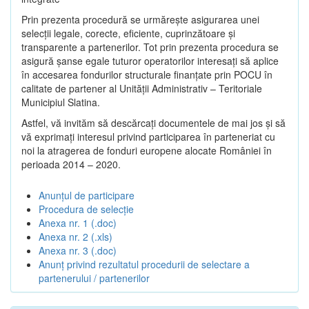
Prin prezenta procedură se urmăreşte asigurarea unei
selecții legale, corecte, eficiente, cuprinzătoare şi
transparente a partenerilor. Tot prin prezenta procedura se
asigură şanse egale tuturor operatorilor interesaţi să aplice
în accesarea fondurilor structurale finanţate prin POCU în
calitate de partener al Unității Administrativ – Teritoriale
Municipiul Slatina.
Astfel, vă invităm să descărcați documentele de mai jos și să
vă exprimați interesul privind participarea în parteneriat cu
noi la atragerea de fonduri europene alocate României în
perioada 2014 – 2020.
Anunțul de participare
Procedura de selecție
Anexa nr. 1 (.doc)
Anexa nr. 2 (.xls)
Anexa nr. 3 (.doc)
Anunț privind rezultatul procedurii de selectare a
partenerului / partenerilor