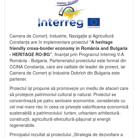
Camera de Comerț, Industrie, Navigație și Agricultură
Constanța are în implementare proiectul
“A heritage
friendly cross-border economy in România and Bulgaria
- HERITAGE RO-BG”
, finanțat prin Programul Interreg V-A
România - Bulgaria. Parteneriatul proiectului este format din
CCINA Constanța, care are calitate de leader de proiect, iar
Camera de Comerț și Industrie Dobrich din Bulgaria este
partener.
Proiectul își propune să promoveze un mediu de afaceri care
să protejeze patrimoniul cultural și natural. Proiectul se
concentrează pe patru sectoare economice, considerate cu
cel mai mare risc în ceea ce privește valorificarea economică
sustenabilă a patrimoniului: turism, urbanism-arhitectură-
construcții, agricultură-silvicultură-pășunat și energii
regenerabile.
Principalul rezultat al proiectului „Strategia de dezvoltare a