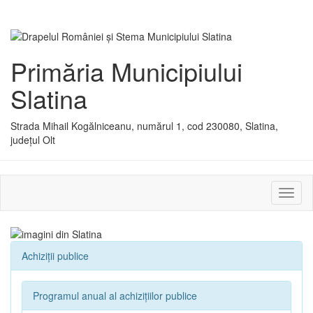
Primăria Municipiului
Slatina
Strada Mihail Kogălniceanu, numărul 1, cod 230080, Slatina,
județul Olt
Activ
sau
dezac
meniu
Achiziții publice
Programul anual al achizițiilor publice