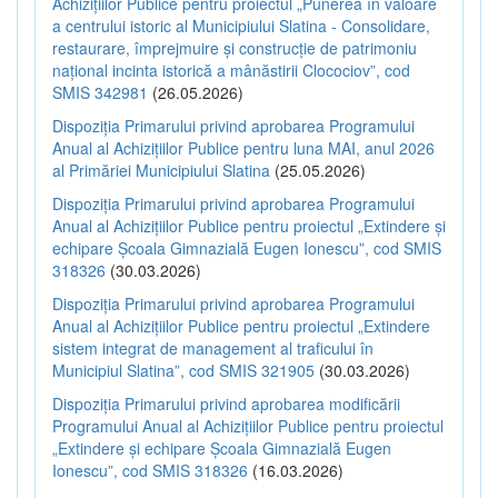
Achizițiilor Publice pentru proiectul „Punerea în valoare
a centrului istoric al Municipiului Slatina - Consolidare,
restaurare, împrejmuire și construcție de patrimoniu
național incinta istorică a mânăstirii Clocociov”, cod
SMIS 342981
(26.05.2026)
Dispoziția Primarului privind aprobarea Programului
Anual al Achizițiilor Publice pentru luna MAI, anul 2026
al Primăriei Municipiului Slatina
(25.05.2026)
Dispoziția Primarului privind aprobarea Programului
Anual al Achizițiilor Publice pentru proiectul „Extindere și
echipare Școala Gimnazială Eugen Ionescu”, cod SMIS
318326
(30.03.2026)
Dispoziția Primarului privind aprobarea Programului
Anual al Achizițiilor Publice pentru proiectul „Extindere
sistem integrat de management al traficului în
Municipiul Slatina”, cod SMIS 321905
(30.03.2026)
Dispoziția Primarului privind aprobarea modificării
Programului Anual al Achizițiilor Publice pentru proiectul
„Extindere și echipare Școala Gimnazială Eugen
Ionescu”, cod SMIS 318326
(16.03.2026)