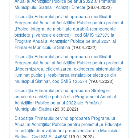
Anual al Achizițiilor Publice pe anul 2022 al Primăriei
Municipiului Slatina - Achiziții Directe
(26.04.2022)
Dispoziția Primarului privind aprobarea modificării
Programului Anual al Achizițiilor Publice pentru proiectul
„Proiect integrat de mobilitate durabilă (componente
biciclete și vehicule electrice)”, cod SMIS 127373 la
Program Anual al Achizițiilor Publice pe anul 2021 al
Primăriei Municipiului Slatina
(19.04.2022)
Dispoziția Primarului privind aprobarea modificării
Programului Anual al Achizițiilor Publice pentru proiectul
„Modernizarea, eficientizarea, extinderea sistemului de
iluminat public și reabilitarea instalațiilor electrice din
municipiul Slatina”, cod SMIS 125574
(19.04.2022)
Dispoziția Primarului privind aprobarea Strategiei
anuale de achiziție publică și a Programului Anual al
Achizițiilor Publice pe anul 2022 ale Primăriei
Municipiului Slatina
(23.03.2022)
Dispoziția Primarului privind aprobarea Programului
Anual al Achizițiilor Publice pentru proiectul „e-Educație
în unitățile de învățământ preuniversitar din Municipiul
Slatina”, Cod SMIS 144560
(19.01.2022)