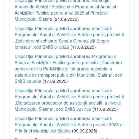
Dispoziția Primarului privind aprobarea Strategiei
Anuale de Achiziții Publice și a Programului Anual al
Achizițiilor Publice pentru anul 2025 al Primăriei
Municipiului Slatina
(24.09.2025)
Dispoziția Primarului privind aprobarea modificării
Programului Anual al Achizițiilor Publice pentru proiectul
„Extindere și echipare Școala Gimnazială Eugen
Ionescu”, cod SMIS 318326
(17.09.2025)
Dispoziția Primarului privind aprobarea Programului
Anual al Achizițiilor Publice pentru proiectul „Construire
parcare de tip Park&Ride și integrarea acesteia la
sistemul de transport public din Municipiul Slatina”, cod
SMIS 335066
(17.09.2025)
Dispoziția Primarului privind aprobarea modificării
Programului Anual al Achizițiilor Publice pentru proiectul
„Digitalizarea proceselor de asistență socială la nivelul
Municipiului Slatina”, cod SMIS 327732
(11.09.2025)
Dispoziția Primarului privind aprobarea modificării
Programului Anual al Achizițiilor Publice pe anul 2025 al
Primăriei Municipiului Slatina
(09.09.2025)