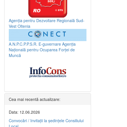
Agenția pentru Dezvoltare Regională Sud-
Vest Oltenia
A.N.P.C.P.P.S.R.
E-guvernare
Agenția
Națională pentru Ocuparea Forței de
Muncă
Cea mai recentă actualizare:
Data: 12.06.2026
Convocări / Invitaţii la şedinţele Consiliului
Local