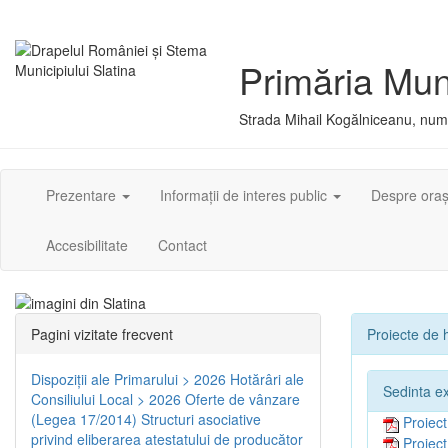
Primăria Muni
Strada Mihail Kogălniceanu, numă
Prezentare
Informații de interes public
Despre ora
Accesibilitate
Contact
Pagini vizitate frecvent
Proiecte de h
Dispoziţii ale Primarului > 2026
Hotărâri ale
Sedinta e
Consiliului Local > 2026
Oferte de vânzare
(Legea 17/2014)
Structuri asociative
Proiec
privind eliberarea atestatului de producător
Proiec