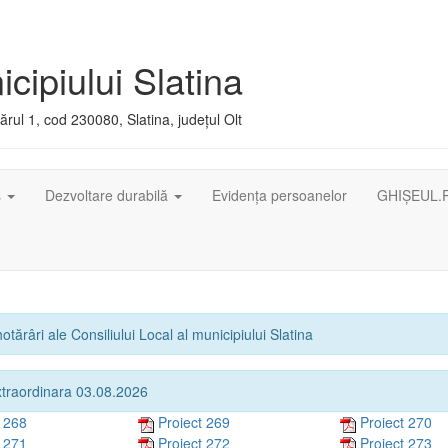
cipiului Slatina
rul 1, cod 230080, Slatina, județul Olt
ș
Dezvoltare durabilă
Evidența persoanelor
GHIȘEUL.
otărâri ale Consiliului Local al municipiului Slatina
xtraordinara 03.08.2026
t 268
Proiect 269
Proiect 270
t 271
Proiect 272
Proiect 273