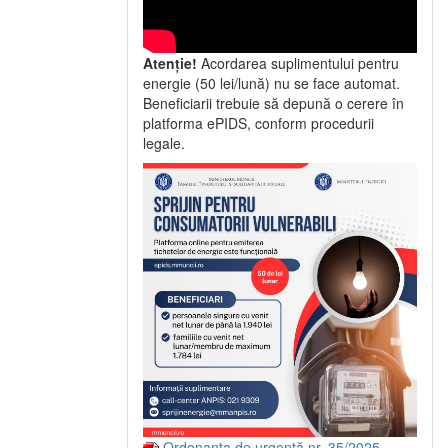
Atenție!
Acordarea suplimentului pentru
energie (50 lei/lună) nu se face automat.
Beneficiarii trebuie să depună o cerere în
platforma ePIDS, conform procedurii
legale.
Ordonanța de urgență nr. 35/2025