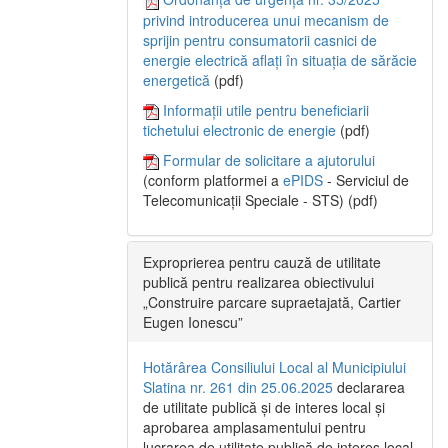
privind introducerea unui mecanism de
sprijin pentru consumatorii casnici de
energie electrică aflați în situația de sărăcie
energetică
(pdf)
Informații utile pentru beneficiarii
tichetului electronic de energie
(pdf)
Formular de solicitare a ajutorului
(conform platformei a
ePIDS
- Serviciul de
Telecomunicații Speciale - STS) (pdf)
Exproprierea pentru cauză de utilitate
publică pentru realizarea obiectivului
„Construire parcare supraetajată, Cartier
Eugen Ionescu”
Hotărârea Consiliului Local al Municipiului
Slatina nr. 261 din 25.06.2025
declararea
de utilitate publică și de interes local și
aprobarea amplasamentului pentru
lucrarea de utilitate publică de interes local