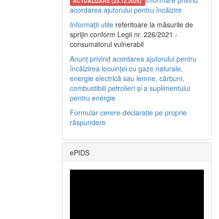
Informare privind
ACTUALIZARE (23.12.2025)
acordarea ajutorului pentru încălzire
Informații utile
referitoare la măsurile de
sprijin conform Legii nr. 226/2021 -
consumatorul vulnerabil
Anunț privind acordarea ajutorului pentru
încălzirea locuinței cu gaze naturale,
energie electrică sau lemne, cărbuni,
combustibili petrolieri și a suplimentului
pentru energie
Formular cerere-declarație pe proprie
răspundere
ePIDS