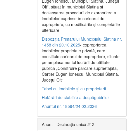
Eugen Ionescu, Muncipiul Slatina, Judeţul
Olt”, situat în municipiul Slatina şi
declanşarea procedurii de expropriere a
imobilelor cuprinse în coridorul de
expropriere, cu modificările şi completările
ulterioare
Dispoziția Primarului Municipiului Slatina nr.
1458 din 20.10.2025
- exproprierea
imobilelor proprietate privată, care
constituie coridorul de expropriere, situate
pe amplasamentul lucrării de utilitate
publică „Construire parcare supraetajată,
Cartier Eugen Ionescu, Municipiul Slatina,
Județul Olt”
Tabel cu imobilele și cu proprietarii
Hotărâri de stabilire a despăgubirilor
Anunțul nr. 18594/24.02.2026
Anunț - Declarația unică 212