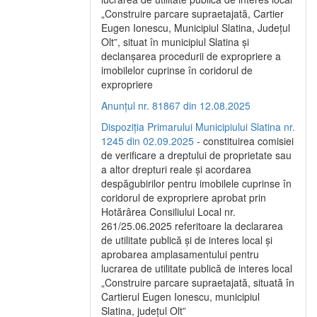
„Construire parcare supraetajată, Cartier
Eugen Ionescu, Municipiul Slatina, Județul
Olt”, situat în municipiul Slatina și
declanșarea procedurii de expropriere a
imobilelor cuprinse în coridorul de
expropriere
Anunțul nr. 81867 din 12.08.2025
Dispoziția Primarului Municipiului Slatina nr.
1245 din 02.09.2025
- constituirea comisiei
de verificare a dreptului de proprietate sau
a altor drepturi reale și acordarea
despăgubirilor pentru imobilele cuprinse în
coridorul de expropriere aprobat prin
Hotărârea Consiliului Local nr.
261/25.06.2025 referitoare la declararea
de utilitate publică și de interes local și
aprobarea amplasamentului pentru
lucrarea de utilitate publică de interes local
„Construire parcare supraetajată, situată în
Cartierul Eugen Ionescu, municipiul
Slatina, județul Olt”