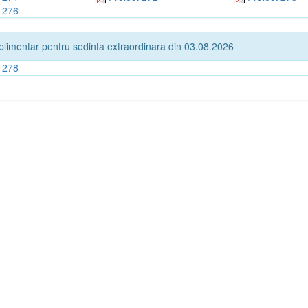
t 276
plimentar pentru sedinta extraordinara din 03.08.2026
t 278