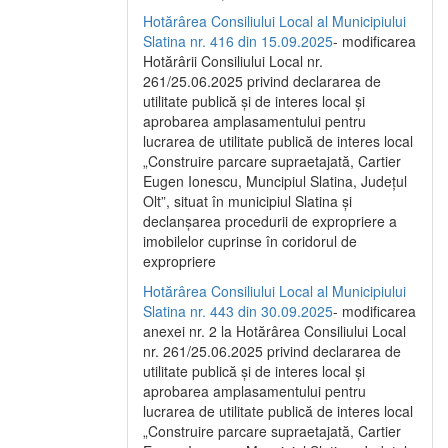
Hotărârea Consiliului Local al Municipiului
Slatina nr. 416 din 15.09.2025
- modificarea
Hotărârii Consiliului Local nr.
261/25.06.2025 privind declararea de
utilitate publică și de interes local și
aprobarea amplasamentului pentru
lucrarea de utilitate publică de interes local
„Construire parcare supraetajată, Cartier
Eugen Ionescu, Muncipiul Slatina, Județul
Olt”, situat în municipiul Slatina și
declanșarea procedurii de expropriere a
imobilelor cuprinse în coridorul de
expropriere
Hotărârea Consiliului Local al Municipiului
Slatina nr. 443 din 30.09.2025
- modificarea
anexei nr. 2 la Hotărârea Consiliului Local
nr. 261/25.06.2025 privind declararea de
utilitate publică şi de interes local şi
aprobarea amplasamentului pentru
lucrarea de utilitate publică de interes local
„Construire parcare supraetajată, Cartier