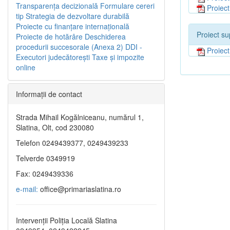
Transparenţa decizională
Formulare cereri
Proiec
tip
Strategia de dezvoltare durabilă
Proiecte cu finanţare internaţională
Proiect su
Proiecte de hotărâre
Deschiderea
procedurii succesorale (Anexa 2)
DDI -
Proiec
Executori judecătorești
Taxe şi impozite
online
Informaţii de contact
Strada Mihail Kogălniceanu, numărul 1,
Slatina, Olt, cod 230080
Telefon 0249439377, 0249439233
Telverde 0349919
Fax: 0249439336
e-mail:
office@primariaslatina.ro
Intervenții Poliția Locală Slatina