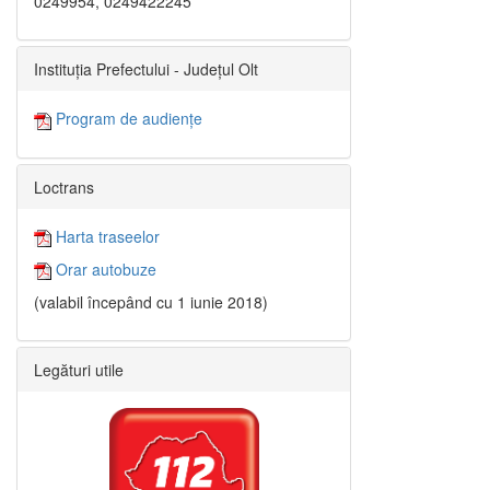
0249954, 0249422245
Instituția Prefectului - Județul Olt
Program de audiențe
Loctrans
Harta traseelor
Orar autobuze
(valabil începând cu 1 iunie 2018)
Legături utile