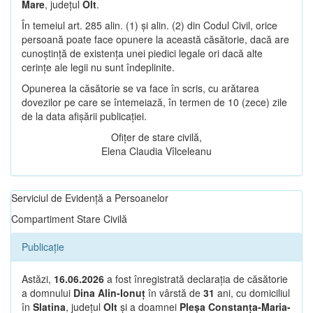
Mare
, județul
Olt
.
În temeiul art. 285 alin. (1) și alin. (2) din Codul Civil, orice
persoană poate face opunere la această căsătorie, dacă are
cunoștință de existența unei piedici legale ori dacă alte
cerințe ale legii nu sunt îndeplinite.
Opunerea la căsătorie se va face în scris, cu arătarea
dovezilor pe care se întemeiază, în termen de 10 (zece) zile
de la data afișării publicației.
Ofițer de stare civilă,
Elena Claudia Vîlceleanu
Serviciul de Evidență a Persoanelor
Compartiment Stare Civilă
Publicație
Astăzi,
16.06.2026
a fost înregistrată declarația de căsătorie
a domnului
Dina Alin-Ionuț
în vârstă de
31
ani, cu domiciliul
în
Slatina
, județul
Olt
și a doamnei
Pleșa Constanța-Maria-