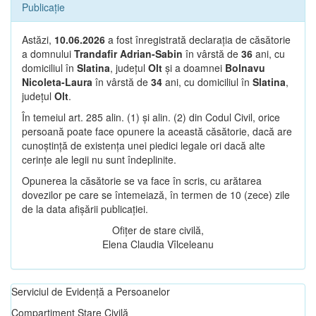
Publicație
Astăzi,
10.06.2026
a fost înregistrată declarația de căsătorie
a domnului
Trandafir Adrian-Sabin
în vârstă de
36
ani, cu
domiciliul în
Slatina
, județul
Olt
și a doamnei
Bolnavu
Nicoleta-Laura
în vârstă de
34
ani, cu domiciliul în
Slatina
,
județul
Olt
.
În temeiul art. 285 alin. (1) și alin. (2) din Codul Civil, orice
persoană poate face opunere la această căsătorie, dacă are
cunoștință de existența unei piedici legale ori dacă alte
cerințe ale legii nu sunt îndeplinite.
Opunerea la căsătorie se va face în scris, cu arătarea
dovezilor pe care se întemeiază, în termen de 10 (zece) zile
de la data afișării publicației.
Ofițer de stare civilă,
Elena Claudia Vîlceleanu
Serviciul de Evidență a Persoanelor
Compartiment Stare Civilă