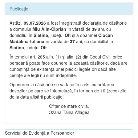
Publicație
Astăzi,
09.07.2026
a fost înregistrată declarația de căsătorie
a domnului
Miu Alin-Ciprian
în vârstă de
39
ani, cu
domiciliul în
Slatina
, județul
Olt
și a doamnei
Ciocan
Mădălina-Iuliana
în vârstă de
37
ani, cu domiciliul în
Slatina
, județul
Olt
.
În temeiul art. 285 alin. (1) și alin. (2) din Codul Civil, orice
persoană poate face opunere la această căsătorie, dacă are
cunoștință de existența unei piedici legale ori dacă alte
cerințe ale legii nu sunt îndeplinite.
Opunerea la căsătorie se va face în scris, cu arătarea
dovezilor pe care se întemeiază, în termen de 10 (zece) zile
de la data afișării publicației.
Ofițer de stare civilă,
Ozana Tania Aflagea
Serviciul de Evidență a Persoanelor