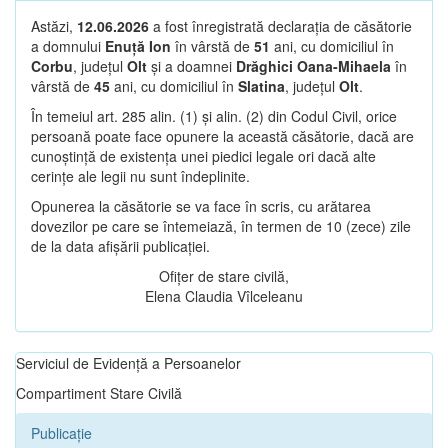
Astăzi,
12.06.2026
a fost înregistrată declarația de căsătorie
a domnului
Enuță Ion
în vârstă de
51
ani, cu domiciliul în
Corbu
, județul
Olt
și a doamnei
Drăghici Oana-Mihaela
în
vârstă de
45
ani, cu domiciliul în
Slatina
, județul
Olt
.
În temeiul art. 285 alin. (1) și alin. (2) din Codul Civil, orice
persoană poate face opunere la această căsătorie, dacă are
cunoștință de existența unei piedici legale ori dacă alte
cerințe ale legii nu sunt îndeplinite.
Opunerea la căsătorie se va face în scris, cu arătarea
dovezilor pe care se întemeiază, în termen de 10 (zece) zile
de la data afișării publicației.
Ofițer de stare civilă,
Elena Claudia Vîlceleanu
Serviciul de Evidență a Persoanelor
Compartiment Stare Civilă
Publicație