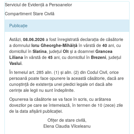
Serviciul de Evidență a Persoanelor
Compartiment Stare Civilă
Publicație
Astăzi,
08.06.2026
a fost înregistrată declarația de căsătorie
a domnului
Iotu Gheorghe-Mihăiță
în vârstă de
40
ani, cu
domiciliul în
Slatina
, județul
Olt
și a doamnei
Grancea
Liliana
în vârstă de
45
ani, cu domiciliul în
Brezeni
, județul
Vaslui
.
În temeiul art. 285 alin. (1) și alin. (2) din Codul Civil, orice
persoană poate face opunere la această căsătorie, dacă are
cunoștință de existența unei piedici legale ori dacă alte
cerințe ale legii nu sunt îndeplinite.
Opunerea la căsătorie se va face în scris, cu arătarea
dovezilor pe care se întemeiază, în termen de 10 (zece) zile
de la data afișării publicației.
Ofițer de stare civilă,
Elena Claudia Vîlceleanu