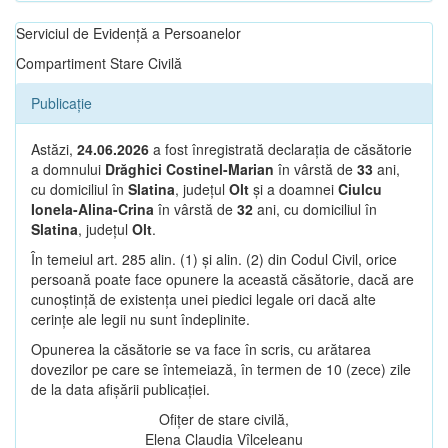
Serviciul de Evidență a Persoanelor
Compartiment Stare Civilă
Publicație
Astăzi,
24.06.2026
a fost înregistrată declarația de căsătorie
a domnului
Drăghici Costinel-Marian
în vârstă de
33
ani,
cu domiciliul în
Slatina
, județul
Olt
și a doamnei
Ciulcu
Ionela-Alina-Crina
în vârstă de
32
ani, cu domiciliul în
Slatina
, județul
Olt
.
În temeiul art. 285 alin. (1) și alin. (2) din Codul Civil, orice
persoană poate face opunere la această căsătorie, dacă are
cunoștință de existența unei piedici legale ori dacă alte
cerințe ale legii nu sunt îndeplinite.
Opunerea la căsătorie se va face în scris, cu arătarea
dovezilor pe care se întemeiază, în termen de 10 (zece) zile
de la data afișării publicației.
Ofițer de stare civilă,
Elena Claudia Vîlceleanu