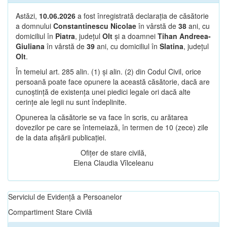
Astăzi,
10.06.2026
a fost înregistrată declarația de căsătorie
a domnului
Constantinescu Nicolae
în vârstă de
38
ani, cu
domiciliul în
Piatra
, județul
Olt
și a doamnei
Tihan Andreea-
Giuliana
în vârstă de
39
ani, cu domiciliul în
Slatina
, județul
Olt
.
În temeiul art. 285 alin. (1) și alin. (2) din Codul Civil, orice
persoană poate face opunere la această căsătorie, dacă are
cunoștință de existența unei piedici legale ori dacă alte
cerințe ale legii nu sunt îndeplinite.
Opunerea la căsătorie se va face în scris, cu arătarea
dovezilor pe care se întemeiază, în termen de 10 (zece) zile
de la data afișării publicației.
Ofițer de stare civilă,
Elena Claudia Vîlceleanu
Serviciul de Evidență a Persoanelor
Compartiment Stare Civilă