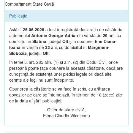
Compartiment Stare Civilă
Publicație
Astăzi,
25.06.2026
a fost înregistrată declarația de căsătorie
a domnului
Antonie George-Adrian
în vârstă de
29
ani, cu
domiciliul în
Slatina
, județul
Olt
și a doamnei
Ene Diana-
Ioana
în vârstă de
32
ani, cu domiciliul în
Mărgineni-
Slobozia
, județul
Olt
.
În temeiul art. 285 alin. (1) și alin. (2) din Codul Civil, orice
persoană poate face opunere la această căsătorie, dacă are
cunoștință de existența unei piedici legale ori dacă alte
cerințe ale legii nu sunt îndeplinite.
Opunerea la căsătorie se va face în scris, cu arătarea
dovezilor pe care se întemeiază, în termen de 10 (zece) zile
de la data afișării publicației.
Ofițer de stare civilă,
Elena Claudia Vîlceleanu