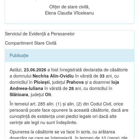
Ofițer de stare civilă,
Elena Claudia Vîlceleanu
Serviciul de Evidență a Persoanelor
Compartiment Stare Civilă
Publicație
Astăzi,
23.06.2026
a fost înregistrată declarația de căsătorie
a domnului
Nechita Alin-Ovidiu
în vârstă de
33
ani, cu
domiciliul în
Ploiești
, județul
Prahova
și a doamnei
Ioja
Andreea-Iuliana
în vârstă de
28
ani, cu domiciliul în
Slătioara
, județul
Olt
.
În temeiul art. 285 alin. (1) și alin. (2) din Codul Civil, orice
persoană poate face opunere la această căsătorie, dacă are
cunoștință de existența unei piedici legale ori dacă alte
cerințe ale legii nu sunt îndeplinite.
Opunerea la căsătorie se va face în scris, cu arătarea
dovezilor pe care se întemeiază, în termen de 10 (zece) zile