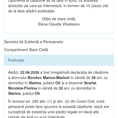
Opunerea la căsătorie se va face în scris, cu arătarea
dovezilor pe care se întemeiază, în termen de 10 (zece) zile
de la data afișării publicației.
Ofițer de stare civilă,
Elena Claudia Vîlceleanu
Serviciul de Evidență a Persoanelor
Compartiment Stare Civilă
Publicație
Astăzi,
22.06.2026
a fost înregistrată declarația de căsătorie
a domnului
Bondoc Marius-Marinel
în vârstă de
39
ani, cu
domiciliul în
Slatina
, județul
Olt
și a doamnei
Scarlat
Nicoleta-Florina
în vârstă de
32
ani, cu domiciliul în
Slatina
, județul
Olt
.
În temeiul art. 285 alin. (1) și alin. (2) din Codul Civil, orice
persoană poate face opunere la această căsătorie, dacă are
cunoștință de existența unei piedici legale ori dacă alte
cerințe ale legii nu sunt îndeplinite.