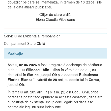
dovezilor pe care se întemeiază, în termen de 10 (zece) zile
de la data afișării publicației.
Ofițer de stare civilă,
Elena Claudia Vîlceleanu
Serviciul de Evidență a Persoanelor
Compartiment Stare Civilă
Publicație
Astăzi,
02.06.2026
a fost înregistrată declarația de căsătorie
a domnului
Silinescu Alin-Iulian
în vârstă de
33
ani, cu
domiciliul în
Slatina
, județul
Olt
și a doamnei
Buiculescu
Florina-Bianca
în vârstă de
28
ani, cu domiciliul în
Corbu
,
județul
Olt
.
În temeiul art. 285 alin. (1) și alin. (2) din Codul Civil, orice
persoană poate face opunere la această căsătorie, dacă are
cunoștință de existența unei piedici legale ori dacă alte
cerințe ale legii nu sunt îndeplinite.