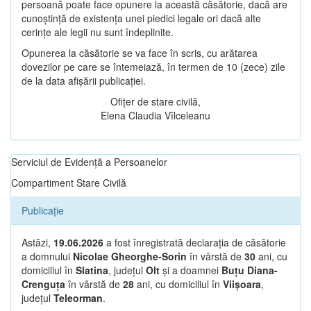
persoană poate face opunere la această căsătorie, dacă are
cunoștință de existența unei piedici legale ori dacă alte
cerințe ale legii nu sunt îndeplinite.
Opunerea la căsătorie se va face în scris, cu arătarea
dovezilor pe care se întemeiază, în termen de 10 (zece) zile
de la data afișării publicației.
Ofițer de stare civilă,
Elena Claudia Vîlceleanu
Serviciul de Evidență a Persoanelor
Compartiment Stare Civilă
Publicație
Astăzi,
19.06.2026
a fost înregistrată declarația de căsătorie
a domnului
Nicolae Gheorghe-Sorin
în vârstă de
30
ani, cu
domiciliul în
Slatina
, județul
Olt
și a doamnei
Buțu Diana-
Crenguța
în vârstă de
28
ani, cu domiciliul în
Viișoara
,
județul
Teleorman
.