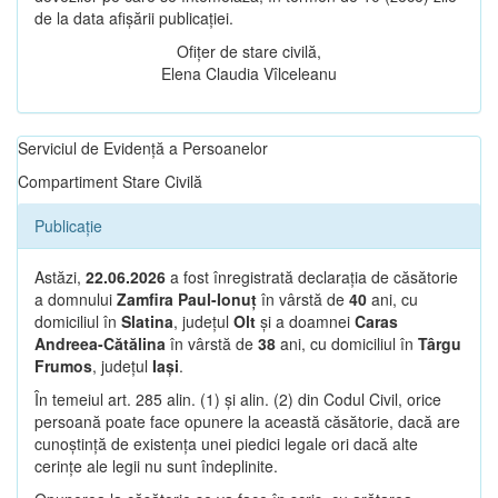
de la data afișării publicației.
Ofițer de stare civilă,
Elena Claudia Vîlceleanu
Serviciul de Evidență a Persoanelor
Compartiment Stare Civilă
Publicație
Astăzi,
22.06.2026
a fost înregistrată declarația de căsătorie
a domnului
Zamfira Paul-Ionuț
în vârstă de
40
ani, cu
domiciliul în
Slatina
, județul
Olt
și a doamnei
Caras
Andreea-Cătălina
în vârstă de
38
ani, cu domiciliul în
Târgu
Frumos
, județul
Iași
.
În temeiul art. 285 alin. (1) și alin. (2) din Codul Civil, orice
persoană poate face opunere la această căsătorie, dacă are
cunoștință de existența unei piedici legale ori dacă alte
cerințe ale legii nu sunt îndeplinite.