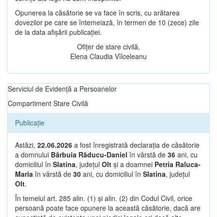
Opunerea la căsătorie se va face în scris, cu arătarea
dovezilor pe care se întemeiază, în termen de 10 (zece) zile
de la data afișării publicației.
Ofițer de stare civilă,
Elena Claudia Vîlceleanu
Serviciul de Evidență a Persoanelor
Compartiment Stare Civilă
Publicație
Astăzi,
22.06.2026
a fost înregistrată declarația de căsătorie
a domnului
Bărbuia Răducu-Daniel
în vârstă de
36
ani, cu
domiciliul în
Slatina
, județul
Olt
și a doamnei
Petria Raluca-
Maria
în vârstă de
30
ani, cu domiciliul în
Slatina
, județul
Olt
.
În temeiul art. 285 alin. (1) și alin. (2) din Codul Civil, orice
persoană poate face opunere la această căsătorie, dacă are