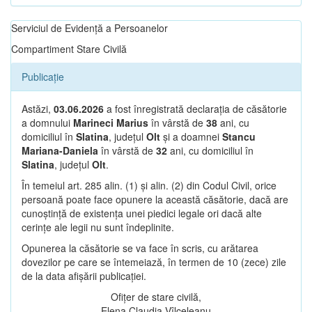
Serviciul de Evidență a Persoanelor
Compartiment Stare Civilă
Publicație
Astăzi,
03.06.2026
a fost înregistrată declarația de căsătorie
a domnului
Marineci Marius
în vârstă de
38
ani, cu
domiciliul în
Slatina
, județul
Olt
și a doamnei
Stancu
Mariana-Daniela
în vârstă de
32
ani, cu domiciliul în
Slatina
, județul
Olt
.
În temeiul art. 285 alin. (1) și alin. (2) din Codul Civil, orice
persoană poate face opunere la această căsătorie, dacă are
cunoștință de existența unei piedici legale ori dacă alte
cerințe ale legii nu sunt îndeplinite.
Opunerea la căsătorie se va face în scris, cu arătarea
dovezilor pe care se întemeiază, în termen de 10 (zece) zile
de la data afișării publicației.
Ofițer de stare civilă,
Elena Claudia Vîlceleanu