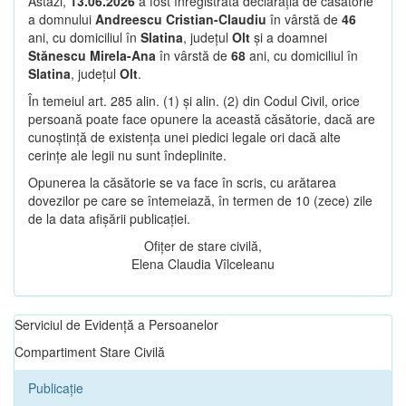
Astăzi,
13.06.2026
a fost înregistrată declarația de căsătorie
a domnului
Andreescu Cristian-Claudiu
în vârstă de
46
ani, cu domiciliul în
Slatina
, județul
Olt
și a doamnei
Stănescu Mirela-Ana
în vârstă de
68
ani, cu domiciliul în
Slatina
, județul
Olt
.
În temeiul art. 285 alin. (1) și alin. (2) din Codul Civil, orice
persoană poate face opunere la această căsătorie, dacă are
cunoștință de existența unei piedici legale ori dacă alte
cerințe ale legii nu sunt îndeplinite.
Opunerea la căsătorie se va face în scris, cu arătarea
dovezilor pe care se întemeiază, în termen de 10 (zece) zile
de la data afișării publicației.
Ofițer de stare civilă,
Elena Claudia Vîlceleanu
Serviciul de Evidență a Persoanelor
Compartiment Stare Civilă
Publicație