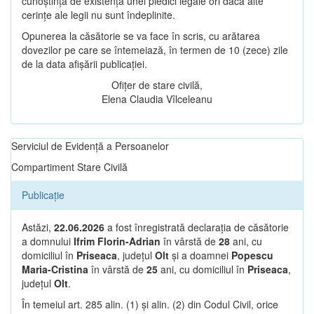
cunoștință de existența unei piedici legale ori dacă alte
cerințe ale legii nu sunt îndeplinite.
Opunerea la căsătorie se va face în scris, cu arătarea
dovezilor pe care se întemeiază, în termen de 10 (zece) zile
de la data afișării publicației.
Ofițer de stare civilă,
Elena Claudia Vîlceleanu
Serviciul de Evidență a Persoanelor
Compartiment Stare Civilă
Publicație
Astăzi,
22.06.2026
a fost înregistrată declarația de căsătorie
a domnului
Ifrim Florin-Adrian
în vârstă de
28
ani, cu
domiciliul în
Priseaca
, județul
Olt
și a doamnei
Popescu
Maria-Cristina
în vârstă de
25
ani, cu domiciliul în
Priseaca
,
județul
Olt
.
În temeiul art. 285 alin. (1) și alin. (2) din Codul Civil, orice