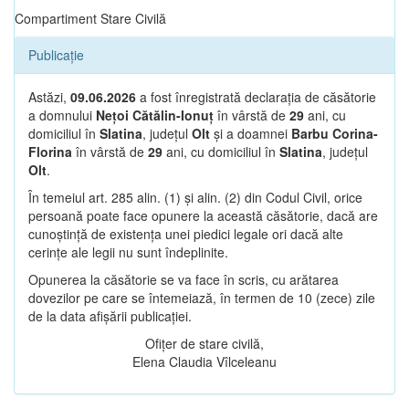
Compartiment Stare Civilă
Publicație
Astăzi,
09.06.2026
a fost înregistrată declarația de căsătorie
a domnului
Nețoi Cătălin-Ionuț
în vârstă de
29
ani, cu
domiciliul în
Slatina
, județul
Olt
și a doamnei
Barbu Corina-
Florina
în vârstă de
29
ani, cu domiciliul în
Slatina
, județul
Olt
.
În temeiul art. 285 alin. (1) și alin. (2) din Codul Civil, orice
persoană poate face opunere la această căsătorie, dacă are
cunoștință de existența unei piedici legale ori dacă alte
cerințe ale legii nu sunt îndeplinite.
Opunerea la căsătorie se va face în scris, cu arătarea
dovezilor pe care se întemeiază, în termen de 10 (zece) zile
de la data afișării publicației.
Ofițer de stare civilă,
Elena Claudia Vîlceleanu