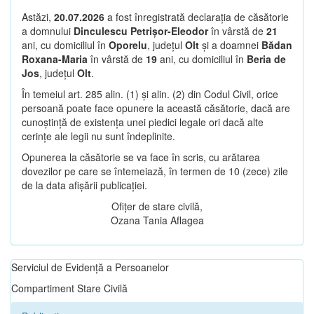
Astăzi,
20.07.2026
a fost înregistrată declarația de căsătorie
a domnului
Dinculescu Petrișor-Eleodor
în vârstă de
21
ani, cu domiciliul în
Oporelu
, județul
Olt
și a doamnei
Bădan
Roxana-Maria
în vârstă de
19
ani, cu domiciliul în
Beria de
Jos
, județul
Olt
.
În temeiul art. 285 alin. (1) și alin. (2) din Codul Civil, orice
persoană poate face opunere la această căsătorie, dacă are
cunoștință de existența unei piedici legale ori dacă alte
cerințe ale legii nu sunt îndeplinite.
Opunerea la căsătorie se va face în scris, cu arătarea
dovezilor pe care se întemeiază, în termen de 10 (zece) zile
de la data afișării publicației.
Ofițer de stare civilă,
Ozana Tania Aflagea
Serviciul de Evidență a Persoanelor
Compartiment Stare Civilă