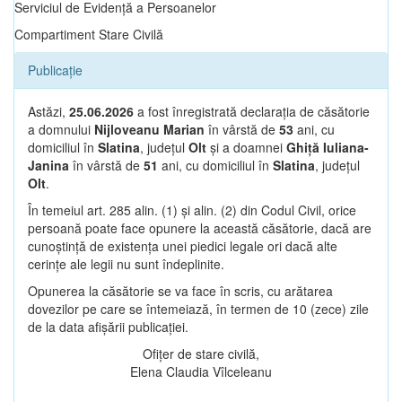
Serviciul de Evidență a Persoanelor
Compartiment Stare Civilă
Publicație
Astăzi,
25.06.2026
a fost înregistrată declarația de căsătorie
a domnului
Nijloveanu Marian
în vârstă de
53
ani, cu
domiciliul în
Slatina
, județul
Olt
și a doamnei
Ghiță Iuliana-
Janina
în vârstă de
51
ani, cu domiciliul în
Slatina
, județul
Olt
.
În temeiul art. 285 alin. (1) și alin. (2) din Codul Civil, orice
persoană poate face opunere la această căsătorie, dacă are
cunoștință de existența unei piedici legale ori dacă alte
cerințe ale legii nu sunt îndeplinite.
Opunerea la căsătorie se va face în scris, cu arătarea
dovezilor pe care se întemeiază, în termen de 10 (zece) zile
de la data afișării publicației.
Ofițer de stare civilă,
Elena Claudia Vîlceleanu