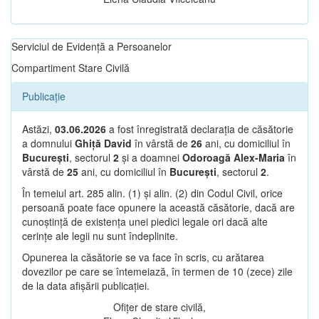
Serviciul de Evidență a Persoanelor
Compartiment Stare Civilă
Publicație
Astăzi,
03.06.2026
a fost înregistrată declarația de căsătorie
a domnului
Ghiță David
în vârstă de
26
ani, cu domiciliul în
București
, sectorul
2
și a doamnei
Odoroagă Alex-Maria
în
vârstă de
25
ani, cu domiciliul în
București
, sectorul
2
.
În temeiul art. 285 alin. (1) și alin. (2) din Codul Civil, orice
persoană poate face opunere la această căsătorie, dacă are
cunoștință de existența unei piedici legale ori dacă alte
cerințe ale legii nu sunt îndeplinite.
Opunerea la căsătorie se va face în scris, cu arătarea
dovezilor pe care se întemeiază, în termen de 10 (zece) zile
de la data afișării publicației.
Ofițer de stare civilă,