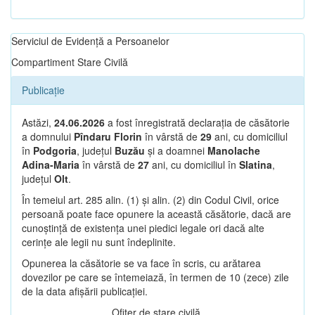
Serviciul de Evidență a Persoanelor
Compartiment Stare Civilă
Publicație
Astăzi,
24.06.2026
a fost înregistrată declarația de căsătorie
a domnului
Pîndaru Florin
în vârstă de
29
ani, cu domiciliul
în
Podgoria
, județul
Buzău
și a doamnei
Manolache
Adina-Maria
în vârstă de
27
ani, cu domiciliul în
Slatina
,
județul
Olt
.
În temeiul art. 285 alin. (1) și alin. (2) din Codul Civil, orice
persoană poate face opunere la această căsătorie, dacă are
cunoștință de existența unei piedici legale ori dacă alte
cerințe ale legii nu sunt îndeplinite.
Opunerea la căsătorie se va face în scris, cu arătarea
dovezilor pe care se întemeiază, în termen de 10 (zece) zile
de la data afișării publicației.
Ofițer de stare civilă,