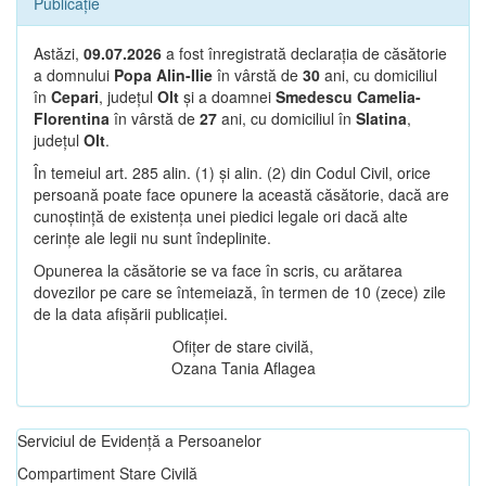
Publicație
Astăzi,
09.07.2026
a fost înregistrată declarația de căsătorie
a domnului
Popa Alin-Ilie
în vârstă de
30
ani, cu domiciliul
în
Cepari
, județul
Olt
și a doamnei
Smedescu Camelia-
Florentina
în vârstă de
27
ani, cu domiciliul în
Slatina
,
județul
Olt
.
În temeiul art. 285 alin. (1) și alin. (2) din Codul Civil, orice
persoană poate face opunere la această căsătorie, dacă are
cunoștință de existența unei piedici legale ori dacă alte
cerințe ale legii nu sunt îndeplinite.
Opunerea la căsătorie se va face în scris, cu arătarea
dovezilor pe care se întemeiază, în termen de 10 (zece) zile
de la data afișării publicației.
Ofițer de stare civilă,
Ozana Tania Aflagea
Serviciul de Evidență a Persoanelor
Compartiment Stare Civilă