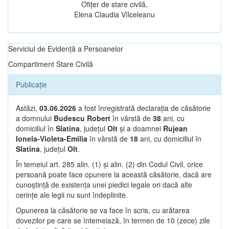
Ofițer de stare civilă,
Elena Claudia Vîlceleanu
Serviciul de Evidență a Persoanelor
Compartiment Stare Civilă
Publicație
Astăzi,
03.06.2026
a fost înregistrată declarația de căsătorie
a domnului
Budescu Robert
în vârstă de
38
ani, cu
domiciliul în
Slatina
, județul
Olt
și a doamnei
Rujean
Ionela-Violeta-Emilia
în vârstă de
18
ani, cu domiciliul în
Slatina
, județul
Olt
.
În temeiul art. 285 alin. (1) și alin. (2) din Codul Civil, orice
persoană poate face opunere la această căsătorie, dacă are
cunoștință de existența unei piedici legale ori dacă alte
cerințe ale legii nu sunt îndeplinite.
Opunerea la căsătorie se va face în scris, cu arătarea
dovezilor pe care se întemeiază, în termen de 10 (zece) zile