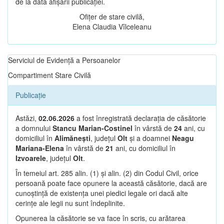
de la data afișării publicației.
Ofițer de stare civilă,
Elena Claudia Vîlceleanu
Serviciul de Evidență a Persoanelor
Compartiment Stare Civilă
Publicație
Astăzi,
02.06.2026
a fost înregistrată declarația de căsătorie
a domnului
Stancu Marian-Costinel
în vârstă de
24
ani, cu
domiciliul în
Alimănești
, județul
Olt
și a doamnei
Neagu
Mariana-Elena
în vârstă de
21
ani, cu domiciliul în
Izvoarele
, județul
Olt
.
În temeiul art. 285 alin. (1) și alin. (2) din Codul Civil, orice
persoană poate face opunere la această căsătorie, dacă are
cunoștință de existența unei piedici legale ori dacă alte
cerințe ale legii nu sunt îndeplinite.
Opunerea la căsătorie se va face în scris, cu arătarea