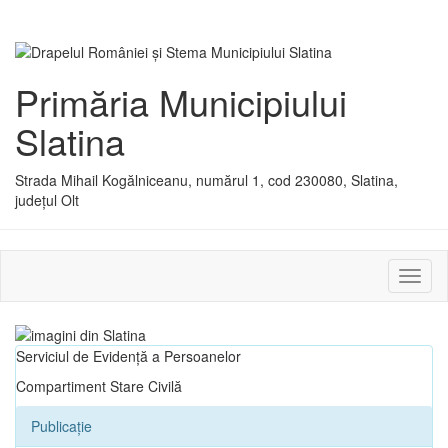
Primăria Municipiului
Slatina
Strada Mihail Kogălniceanu, numărul 1, cod 230080, Slatina,
județul Olt
Activ
sau
dezac
meniu
Serviciul de Evidență a Persoanelor
Compartiment Stare Civilă
Publicație