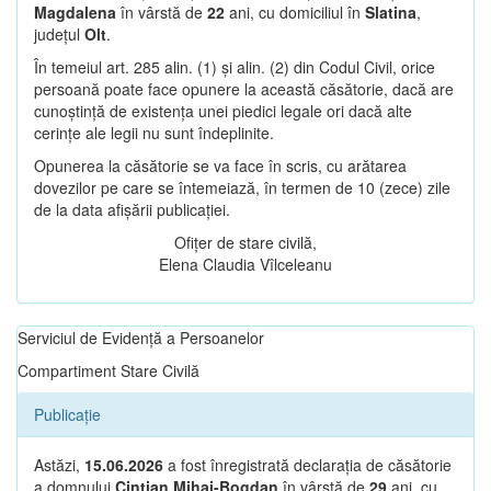
Magdalena
în vârstă de
22
ani, cu domiciliul în
Slatina
,
județul
Olt
.
În temeiul art. 285 alin. (1) și alin. (2) din Codul Civil, orice
persoană poate face opunere la această căsătorie, dacă are
cunoștință de existența unei piedici legale ori dacă alte
cerințe ale legii nu sunt îndeplinite.
Opunerea la căsătorie se va face în scris, cu arătarea
dovezilor pe care se întemeiază, în termen de 10 (zece) zile
de la data afișării publicației.
Ofițer de stare civilă,
Elena Claudia Vîlceleanu
Serviciul de Evidență a Persoanelor
Compartiment Stare Civilă
Publicație
Astăzi,
15.06.2026
a fost înregistrată declarația de căsătorie
a domnului
Cintian Mihai-Bogdan
în vârstă de
29
ani, cu