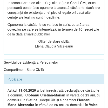
În temeiul art. 285 alin. (1) și alin. (2) din Codul Civil, orice
persoană poate face opunere la această căsătorie, dacă are
cunoștință de existența unei piedici legale ori dacă alte
cerințe ale legii nu sunt îndeplinite.
Opunerea la căsătorie se va face în scris, cu arătarea
dovezilor pe care se întemeiază, în termen de 10 (zece) zile
de la data afișării publicației.
Ofițer de stare civilă,
Elena Claudia Vîlceleanu
Serviciul de Evidență a Persoanelor
Compartiment Stare Civilă
Publicație
Astăzi,
19.06.2026
a fost înregistrată declarația de căsătorie
a domnului
Ciobanu Cristian-Marian
în vârstă de
25
ani, cu
domiciliul în
Slatina
, județul
Olt
și a doamnei
Floreanu
Maria-Alexandra
în vârstă de
26
ani, cu domiciliul în
Valea