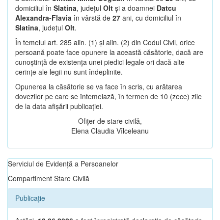
domiciliul în
Slatina
, județul
Olt
și a doamnei
Datcu
Alexandra-Flavia
în vârstă de
27
ani, cu domiciliul în
Slatina
, județul
Olt
.
În temeiul art. 285 alin. (1) și alin. (2) din Codul Civil, orice
persoană poate face opunere la această căsătorie, dacă are
cunoștință de existența unei piedici legale ori dacă alte
cerințe ale legii nu sunt îndeplinite.
Opunerea la căsătorie se va face în scris, cu arătarea
dovezilor pe care se întemeiază, în termen de 10 (zece) zile
de la data afișării publicației.
Ofițer de stare civilă,
Elena Claudia Vîlceleanu
Serviciul de Evidență a Persoanelor
Compartiment Stare Civilă
Publicație