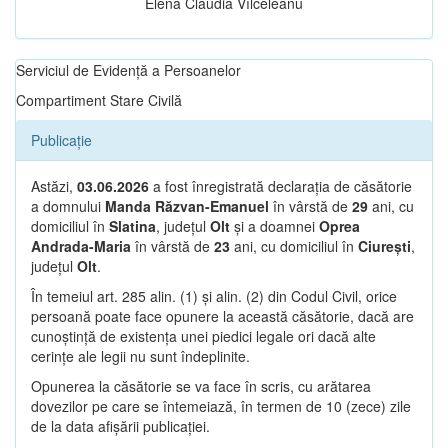
Elena Claudia Vîlceleanu
Serviciul de Evidență a Persoanelor
Compartiment Stare Civilă
Publicație
Astăzi,
03.06.2026
a fost înregistrată declarația de căsătorie
a domnului
Manda Răzvan-Emanuel
în vârstă de
29
ani, cu
domiciliul în
Slatina
, județul
Olt
și a doamnei
Oprea
Andrada-Maria
în vârstă de
23
ani, cu domiciliul în
Ciurești
,
județul
Olt
.
În temeiul art. 285 alin. (1) și alin. (2) din Codul Civil, orice
persoană poate face opunere la această căsătorie, dacă are
cunoștință de existența unei piedici legale ori dacă alte
cerințe ale legii nu sunt îndeplinite.
Opunerea la căsătorie se va face în scris, cu arătarea
dovezilor pe care se întemeiază, în termen de 10 (zece) zile
de la data afișării publicației.