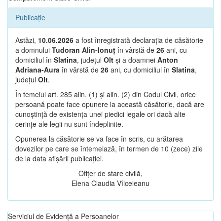
Publicație
Astăzi,
10.06.2026
a fost înregistrată declarația de căsătorie
a domnului
Tudoran Alin-Ionuț
în vârstă de
26
ani, cu
domiciliul în
Slatina
, județul
Olt
și a doamnei
Anton
Adriana-Aura
în vârstă de
26
ani, cu domiciliul în
Slatina
,
județul
Olt
.
În temeiul art. 285 alin. (1) și alin. (2) din Codul Civil, orice
persoană poate face opunere la această căsătorie, dacă are
cunoștință de existența unei piedici legale ori dacă alte
cerințe ale legii nu sunt îndeplinite.
Opunerea la căsătorie se va face în scris, cu arătarea
dovezilor pe care se întemeiază, în termen de 10 (zece) zile
de la data afișării publicației.
Ofițer de stare civilă,
Elena Claudia Vîlceleanu
Serviciul de Evidență a Persoanelor