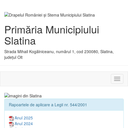
Primăria Municipiului
Slatina
Strada Mihail Kogălniceanu, numărul 1, cod 230080, Slatina,
județul Olt
Activ
sau
dezac
meniu
Rapoartele de aplicare a Legii nr. 544/2001
Anul 2025
Anul 2024