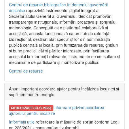
Centrul de resurse bibliografice în domeniul guvernării
deschise
reprezintă instrumentul digital integrat al
Secretariatului General al Guvernului, dedicat promovării
transparenței instituționale, informării proactive și sprijinului
metodologic. Concepută ca o platformă colaborativă și
accesibilă, aceasta funcționează ca un hub de referință
bidirecțional, destinat atât specialiștilor din administrația
publică centrală și locală, prin furnizarea de resurse, ghiduri
și bune practici, cât și părților interesate, prin facilitarea
accesului la informații relevante, instrumente de consultare și
mecanisme de participare și monitorizare publică.
Centrul de resurse
Anunț important acordare ajutor pentru încălzirea locuinței și
supliment pentru energie
Informare privind acordarea
ACTUALIZARE (23.12.2025)
ajutorului pentru încălzire
Informații utile
referitoare la măsurile de sprijin conform Legii
nr. 226/2021 - consumatorul vulnerabil