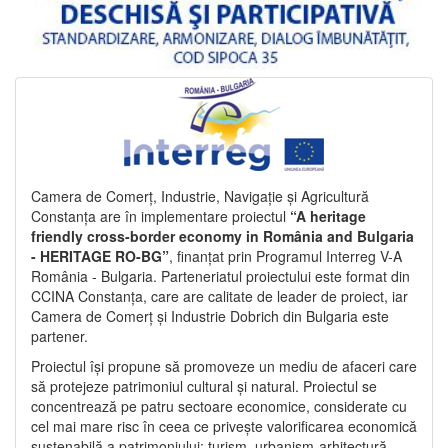
Camera de Comerț, Industrie, Navigație și Agricultură
Constanța are în implementare proiectul
“A heritage
friendly cross-border economy in România and Bulgaria
- HERITAGE RO-BG”
, finanțat prin Programul Interreg V-A
România - Bulgaria. Parteneriatul proiectului este format din
CCINA Constanța, care are calitate de leader de proiect, iar
Camera de Comerț și Industrie Dobrich din Bulgaria este
partener.
Proiectul își propune să promoveze un mediu de afaceri care
să protejeze patrimoniul cultural și natural. Proiectul se
concentrează pe patru sectoare economice, considerate cu
cel mai mare risc în ceea ce privește valorificarea economică
sustenabilă a patrimoniului: turism, urbanism-arhitectură-