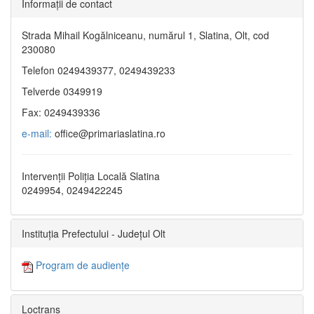
Informaţii de contact
Strada Mihail Kogălniceanu, numărul 1, Slatina, Olt, cod
230080
Telefon 0249439377, 0249439233
Telverde 0349919
Fax: 0249439336
e-mail:
office@primariaslatina.ro
Intervenții Poliția Locală Slatina
0249954, 0249422245
Instituția Prefectului - Județul Olt
Program de audiențe
Loctrans