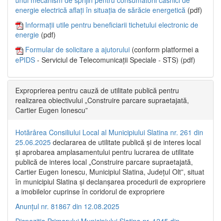
energie electrică aflați în situația de sărăcie energetică
(pdf)
Informații utile pentru beneficiarii tichetului electronic de
energie
(pdf)
Formular de solicitare a ajutorului
(conform platformei a
ePIDS
- Serviciul de Telecomunicații Speciale - STS) (pdf)
Exproprierea pentru cauză de utilitate publică pentru
realizarea obiectivului „Construire parcare supraetajată,
Cartier Eugen Ionescu”
Hotărârea Consiliului Local al Municipiului Slatina nr. 261 din
25.06.2025
declararea de utilitate publică și de interes local
și aprobarea amplasamentului pentru lucrarea de utilitate
publică de interes local „Construire parcare supraetajată,
Cartier Eugen Ionescu, Municipiul Slatina, Județul Olt”, situat
în municipiul Slatina și declanșarea procedurii de expropriere
a imobilelor cuprinse în coridorul de expropriere
Anunțul nr. 81867 din 12.08.2025
Dispoziția Primarului Municipiului Slatina nr. 1245 din