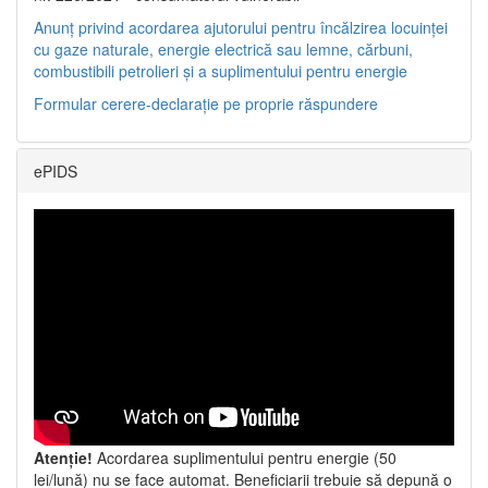
Anunț privind acordarea ajutorului pentru încălzirea locuinței
cu gaze naturale, energie electrică sau lemne, cărbuni,
combustibili petrolieri și a suplimentului pentru energie
Formular cerere-declarație pe proprie răspundere
ePIDS
Atenție!
Acordarea suplimentului pentru energie (50
lei/lună) nu se face automat. Beneficiarii trebuie să depună o