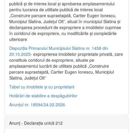
publică şi de interes local şi aprobarea amplasamentului
pentru lucrarea de utilitate publică de interes local
„Construire parcare supraetajată, Cartier Eugen Ionescu,
Muncipiul Slatina, Judeţul Olt”, situat în municipiul Slatina şi
declanşarea procedurii de expropriere a imobilelor cuprinse
în coridorul de expropriere, cu modificările şi completările
ulterioare
Dispoziția Primarului Municipiului Slatina nr. 1458 din
20.10.2025
- exproprierea imobilelor proprietate privată, care
constituie coridorul de expropriere, situate pe
amplasamentul lucrării de utilitate publică „Construire
parcare supraetajată, Cartier Eugen Ionescu, Municipiul
Slatina, Județul Olt”
Tabel cu imobilele și cu proprietarii
Hotărâri de stabilire a despăgubirilor
Anunțul nr. 18594/24.02.2026
Anunț - Declarația unică 212