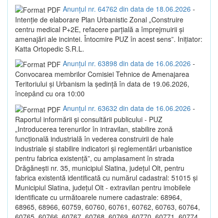
Anunțul nr. 64762 din data de 18.06.2026
-
Intenție de elaborare Plan Urbanistic Zonal „Construire
centru medical P+2E, refacere parțială a împrejmuirii și
amenajări ale incintei. Întocmire PUZ în acest sens”. Inițiator:
Katta Ortopedic S.R.L.
Anunțul nr. 63898 din data de 16.06.2026
-
Convocarea membrilor Comisiei Tehnice de Amenajarea
Teritoriului și Urbanism la ședință în data de 19.06.2026,
începând cu ora 10:00
Anunțul nr. 63632 din data de 16.06.2026
-
Raportul informării și consultării publicului - PUZ
„Introducerea terenurilor în intravilan, stabilire zonă
funcțională industrială în vederea construirii de hale
industriale și stabilire indicatori și reglementări urbanistice
pentru fabrica existență”, cu amplasament în strada
Drăgănești nr. 35, municipiul Slatina, județul Olt, pentru
fabrica existentă identificată cu numărul cadastral: 51015 și
Municipiul Slatina, județul Olt - extravilan pentru imobilele
identificate cu următoarele numere cadastrale: 68964,
68965, 68966, 60759, 60760, 60761, 60762, 60763, 60764,
60765, 60766, 60767, 60768, 60769, 60770, 60771, 60774,