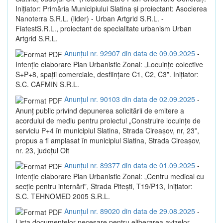
Inițiator: Primăria Municipiului Slatina și proiectant: Asocierea
Nanoterra S.R.L. (lider) - Urban Artgrid S.R.L. -
FiatestS.R.L., proiectant de specialitate urbanism Urban
Artgrid S.R.L.
Anunțul nr. 92907 din data de 09.09.2025
-
Intenție elaborare Plan Urbanistic Zonal: „Locuințe colective
S+P+8, spații comerciale, desființare C1, C2, C3”. Inițiator:
S.C. CAFMIN S.R.L.
Anunțul nr. 90103 din data de 02.09.2025
-
Anunț public privind depunerea solicitării de emitere a
acordului de mediu pentru proiectul „Construire locuințe de
serviciu P+4 în municipiul Slatina, Strada Cireașov, nr, 23”,
propus a fi amplasat în municipiul Slatina, Strada Cireașov,
nr. 23, județul Olt
Anunțul nr. 89377 din data de 01.09.2025
-
Intenție elaborare Plan Urbanistic Zonal: „Centru medical cu
secție pentru internări”, Strada Pitești, T19/P13, Inițiator:
S.C. TEHNOMED 2005 S.R.L.
Anunțul nr. 89020 din data de 29.08.2025
-
Lista documentelor necesare pentru eliberarea avizelor