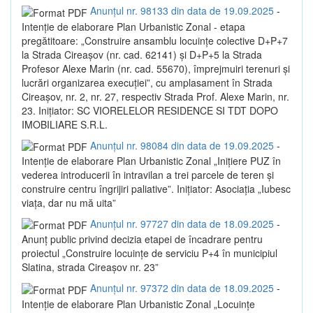
Anunțul nr. 98133 din data de 19.09.2025
-
Intenție de elaborare Plan Urbanistic Zonal - etapa
pregătitoare: „Construire ansamblu locuințe colective D+P+7
la Strada Cireașov (nr. cad. 62141) și D+P+5 la Strada
Profesor Alexe Marin (nr. cad. 55670), împrejmuiri terenuri și
lucrări organizarea execuției”, cu amplasament în Strada
Cireașov, nr. 2, nr. 27, respectiv Strada Prof. Alexe Marin, nr.
23. Inițiator: SC VIORELELOR RESIDENCE SI TDT DOPO
IMOBILIARE S.R.L.
Anunțul nr. 98084 din data de 19.09.2025
-
Intenție de elaborare Plan Urbanistic Zonal „Inițiere PUZ în
vederea introducerii în intravilan a trei parcele de teren și
construire centru îngrijiri paliative”. Inițiator: Asociația „Iubesc
viața, dar nu mă uita”
Anunțul nr. 97727 din data de 18.09.2025
-
Anunț public privind decizia etapei de încadrare pentru
proiectul „Construire locuințe de serviciu P+4 în municipiul
Slatina, strada Cireașov nr. 23”
Anunțul nr. 97372 din data de 18.09.2025
-
Intenție de elaborare Plan Urbanistic Zonal „Locuințe