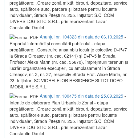
pregătitoare: „Creare zonă mixtă: birouri, depozitare, service
auto, spălătorie auto, parcare și lotizare pentru locuințe
individuale”, Strada Pitești nr. 255. Inițiator: S.C. COM
DIVERS LOGISTIC S.R.L. prin reprezentant Lazăr
Constantin Daniel
Anunțul nr. 104323 din data de 06.10.2025
-
Raportul informării și consultării publicului - etapa
pregătitoare: „Construire ansamblu locuințe colective D+P+7
la Strada Cireașov (nr. cad. 62141) și D+P+5 la Strada
Profesor Alexe Marin (nr. cad. 55670), împrejmuiri terenuri și
lucrări organizarea execuției”, cu amplasament în Strada
Cireașov, nr. 2, nr. 27, respectiv Strada Prof. Alexe Marin, nr.
23. Inițiator: SC VIORELELOR RESIDENCE SI TDT DOPO
IMOBILIARE S.R.L.
Anunțul nr. 100475 din data de 25.09.2025
-
Intenție de elaborare Plan Urbanistic Zonal - etapa
pregătitoare: „Creare zonă mixtă: birouri, depozitare, service
auto, spălătorie auto, parcare și lotizare pentru locuințe
individuale”, Strada Pitești nr. 255. Inițiator: S.C. COM
DIVERS LOGISTIC S.R.L. prin reprezentant Lazăr
Constantin Daniel