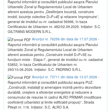
Raportul informării și consultării publicului asupra Planului
Urbanistic Zonal și Regulamentului Local de Urbanism
aferent acestuia pentru „Desființare locuință, construire
imobil, locuințe colective D+P+4E și refacere împrejmuire”,
generat de imobilul cu nr. cadastral 56996, în baza
Certificatului de Urbanism nr. 482/02.09.2025. Inițiator: S.C.
GILTRANS MODERN S.R.L.
Anunțul nr. 76256 din data de 17.07.2026
-
Raportul informării și consultării publicului asupra Planului
Urbanistic Zonal și Regulamentului Local de Urbanism
aferent acestuia pentru „Construire imobil D+P+5E cu
funcțiuni mixte - Etapa I”, generat de imobilul cu nr. cadastral
53852, în baza Certificatului de Urbanism nr.
293/10.06.2026. Inițiator: S.C. PADRINO S.R.L.
Anunțul nr. 73711 din data de 13.07.2026
-
Raportul informării și consultării publicului asupra PUZ:
„Construcții, instalații și amenajare incintă pentru dezvoltare
durabilă, creștere a eficienței energetice și reducere a
consumului de resurse în cadrul ALRO PRIMAR (modificare
coeficienți urbanistici și limite edificabil propus)”, Strada
Pitești nr. 116. Inițiator: S.C. ALRO S.A.