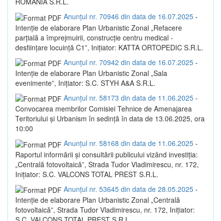
ROMANIA S.R.L.
Anunțul nr. 70946 din data de 16.07.2025
-
Intenție de elaborare Plan Urbanistic Zonal „Refacere
parțială a împrejmuirii, construcție centru medical -
desființare locuință C1”, Inițiator: KATTA ORTOPEDIC S.R.L.
Anunțul nr. 70942 din data de 16.07.2025
-
Intenție de elaborare Plan Urbanistic Zonal „Sala
evenimente”, Inițiator: S.C. STYH A&A S.R.L.
Anunțul nr. 58173 din data de 11.06.2025
-
Convocarea membrilor Comisiei Tehnice de Amenajarea
Teritoriului și Urbanism în sedință în data de 13.06.2025, ora
10:00
Anunțul nr. 58168 din data de 11.06.2025
-
Raportul informării și consultării publicului vizând investiția:
„Centrală fotovoltaică”, Strada Tudor Vladimirescu, nr. 172,
Inițiator: S.C. VALCONS TOTAL PREST S.R.L.
Anunțul nr. 53645 din data de 28.05.2025
-
Intenție de elaborare Plan Urbanistic Zonal „Centrală
fotovoltaică”, Strada Tudor Vladimirescu, nr. 172, Inițiator:
S.C. VALCONS TOTAL PREST S.R.L.