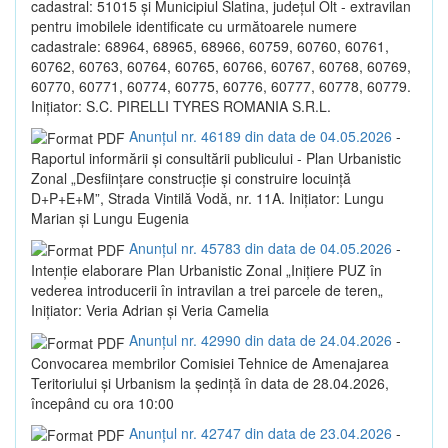
cadastral: 51015 și Municipiul Slatina, județul Olt - extravilan
pentru imobilele identificate cu următoarele numere
cadastrale: 68964, 68965, 68966, 60759, 60760, 60761,
60762, 60763, 60764, 60765, 60766, 60767, 60768, 60769,
60770, 60771, 60774, 60775, 60776, 60777, 60778, 60779.
Inițiator: S.C. PIRELLI TYRES ROMANIA S.R.L.
Anunțul nr. 46189 din data de 04.05.2026
-
Raportul informării și consultării publicului - Plan Urbanistic
Zonal „Desființare construcție și construire locuință
D+P+E+M”, Strada Vintilă Vodă, nr. 11A. Inițiator: Lungu
Marian și Lungu Eugenia
Anunțul nr. 45783 din data de 04.05.2026
-
Intenție elaborare Plan Urbanistic Zonal „Inițiere PUZ în
vederea introducerii în intravilan a trei parcele de teren„
Inițiator: Veria Adrian și Veria Camelia
Anunțul nr. 42990 din data de 24.04.2026
-
Convocarea membrilor Comisiei Tehnice de Amenajarea
Teritoriului și Urbanism la ședință în data de 28.04.2026,
începând cu ora 10:00
Anunțul nr. 42747 din data de 23.04.2026
-