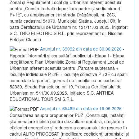
Zonal și Regulament Local de Urbanism aferent acestuia
pentru „Construire hală depozitare parter și sediu birouri
P+1E”, cu amplasament în strada Drăgănești, nr. 26C,
număr cadastral 54979, Municipiul Slatina, Județul Olt, în
baza Certificatului de Urbanism nr. 131/11.03.2025. Inițiator:
S.C. TRIO ELECTRIC S.R.L. prin reprezentant dl. Nicolae
Petrișor Claudiu
Anunțul nr. 69092 din data de 30.06.2026
-
Raportul informării și consultării publicului - Etapa I - Etapa
pregătitoare Plan Urbanistic Zonal și Regulament Local de
Urbanism aferent acestuia pentru „Parcare subterană +
locuințe individuale P+2E + locuințe colective P +3E cu spații
comerciale la parter”, generat de imobilul cu nr. cadastral
52330, Strada Panselelor, nr. 19, în baza Certificatului de
Urbanism nr. 541/30.09.2025. Inițiator: S.C. ANTHEA
EDUCATIONAL TOURISM S.R.L.
Anunțul nr. 65489 din data de 19.06.2026
-
Consultarea asupra propunerilor PUZ „Construcții, instalații
și amenajare incintă pentru dezvoltare durabilă, creștere a
eficienței energetice și reducere a consumului de resurse în
cadrul ALRO PROCESAT (modificare coeficienți urbanistici și