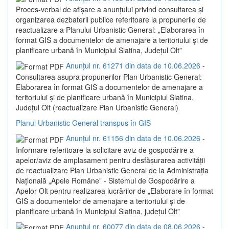
Proces-verbal de afișare a anunțului privind consultarea și
organizarea dezbaterii publice referitoare la propunerile de
reactualizare a Planului Urbanistic General: „Elaborarea în
format GIS a documentelor de amenajare a teritoriului și de
planificare urbană în Municipiul Slatina, Județul Olt”
Anunțul nr. 61271 din data de 10.06.2026
-
Consultarea asupra propunerilor Plan Urbanistic General:
Elaborarea în format GIS a documentelor de amenajare a
teritoriului și de planificare urbană în Municipiul Slatina,
Județul Olt (reactualizare Plan Urbanistic General)
Planul Urbanistic General transpus în GIS
Anunțul nr. 61156 din data de 10.06.2026
-
Informare referitoare la solicitare aviz de gospodărire a
apelor/aviz de amplasament pentru desfășurarea activității
de reactualizare Plan Urbanistic General de la Administrația
Națională „Apele Române” - Sistemul de Gospodărire a
Apelor Olt pentru realizarea lucrărilor de „Elaborare în format
GIS a documentelor de amenajare a teritoriului și de
planificare urbană în Municipiul Slatina, județul Olt”
Anunțul nr. 60077 din data de 08.06.2026
-