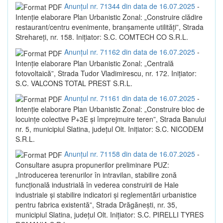
Anunțul nr. 71344 din data de 16.07.2025
-
Intenție elaborare Plan Urbanistic Zonal: „Construire clădire
restaurant/centru evenimente, branșamente utilități”, Strada
Strehareți, nr. 158. Inițiator: S.C. COMTECH CO S.R.L.
Anunțul nr. 71162 din data de 16.07.2025
-
Intenție elaborare Plan Urbanistic Zonal: „Centrală
fotovoltaică”, Strada Tudor Vladimirescu, nr. 172. Inițiator:
S.C. VALCONS TOTAL PREST S.R.L.
Anunțul nr. 71161 din data de 16.07.2025
-
Intenție elaborare Plan Urbanistic Zonal: „Construire bloc de
locuințe colective P+3E și împrejmuire teren”, Strada Banului
nr. 5, municipiul Slatina, județul Olt. Inițiator: S.C. NICODEM
S.R.L.
Anunțul nr. 71158 din data de 16.07.2025
-
Consultare asupra propunerilor preliminare PUZ:
„Introducerea terenurilor în intravilan, stabilire zonă
funcțională industrială în vederea construirii de Hale
industriale și stabilire indicatori și reglementări urbanistice
pentru fabrica existentă”, Strada Drăgănești, nr. 35,
municipiul Slatina, județul Olt. Inițiator: S.C. PIRELLI TYRES