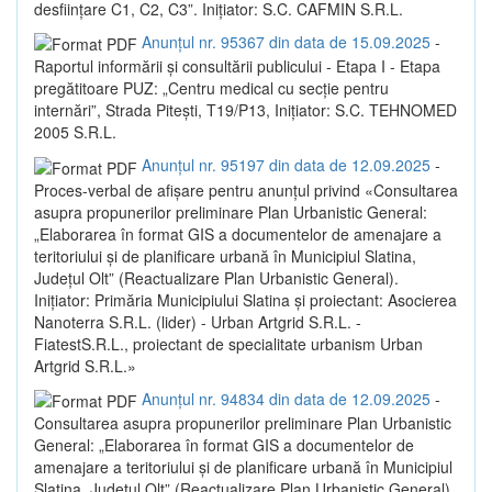
desființare C1, C2, C3”. Inițiator: S.C. CAFMIN S.R.L.
Anunțul nr. 95367 din data de 15.09.2025
-
Raportul informării și consultării publicului - Etapa I - Etapa
pregătitoare PUZ: „Centru medical cu secție pentru
internări”, Strada Pitești, T19/P13, Inițiator: S.C. TEHNOMED
2005 S.R.L.
Anunțul nr. 95197 din data de 12.09.2025
-
Proces-verbal de afișare pentru anunțul privind «Consultarea
asupra propunerilor preliminare Plan Urbanistic General:
„Elaborarea în format GIS a documentelor de amenajare a
teritoriului și de planificare urbană în Municipiul Slatina,
Județul Olt” (Reactualizare Plan Urbanistic General).
Inițiator: Primăria Municipiului Slatina și proiectant: Asocierea
Nanoterra S.R.L. (lider) - Urban Artgrid S.R.L. -
FiatestS.R.L., proiectant de specialitate urbanism Urban
Artgrid S.R.L.»
Anunțul nr. 94834 din data de 12.09.2025
-
Consultarea asupra propunerilor preliminare Plan Urbanistic
General: „Elaborarea în format GIS a documentelor de
amenajare a teritoriului și de planificare urbană în Municipiul
Slatina, Județul Olt” (Reactualizare Plan Urbanistic General).