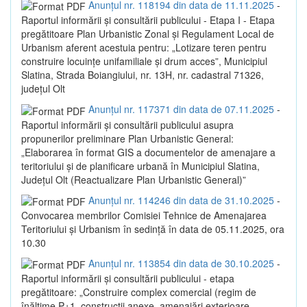
Anunțul nr. 118194 din data de 11.11.2025
-
Raportul informării și consultării publicului - Etapa I - Etapa
pregătitoare Plan Urbanistic Zonal și Regulament Local de
Urbanism aferent acestuia pentru: „Lotizare teren pentru
construire locuințe unifamiliale și drum acces”, Municipiul
Slatina, Strada Boiangiului, nr. 13H, nr. cadastral 71326,
județul Olt
Anunțul nr. 117371 din data de 07.11.2025
-
Raportul informării și consultării publicului asupra
propunerilor preliminare Plan Urbanistic General:
„Elaborarea în format GIS a documentelor de amenajare a
teritoriului și de planificare urbană în Municipiul Slatina,
Județul Olt (Reactualizare Plan Urbanistic General)”
Anunțul nr. 114246 din data de 31.10.2025
-
Convocarea membrilor Comisiei Tehnice de Amenajarea
Teritoriului și Urbanism în sedință în data de 05.11.2025, ora
10.30
Anunțul nr. 113854 din data de 30.10.2025
-
Raportul informării și consultării publicului - etapa
pregătitoare: „Construire complex comercial (regim de
înălțime P+1, construcții anexe, amenajări exterioare