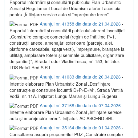
Raportul informării și consultării publicului Plan Urbanistic
Zonal și Regulament Local de Urbanism aferent acestuia
pentru „Înființare service auto și împrejmuire teren”
Anunțul nr. 41358 din data de 21.04.2026
-
Raportul informării și consultării publicului aferent investiției:
„Construire complex comercial (regim de înălțime P+1,
construcții anexe, amenajări exterioare (parcaje, alei,
platforme carosabile, spații verzi), împrejmuire, branșare la
utilități, amplasare totem și semnale publicitare, organizare
de șantier)”, Strada Tudor Vladimirescu, nr. 153, Inițiator:
LDS Retail Red S.R.L.
Anunțul nr. 41033 din data de 20.04.2026
-
Intenție elaborare Plan Urbanistic Zonal „Desființare
construcție și construire locuință D+P+E+M”, Strada Vintilă
Vodă, nr. 11A. Inițiator: Lungu Marian și Lungu Eugenia
Anunțul nr. 37168 din data de 07.04.2026
-
Intenție elaborare Plan Urbanistic Zonal „Înființare service
auto și împrejmuire teren”. Inițiator: AC ASCEND SRL
Anunțul nr. 35164 din data de 01.04.2026
-
Consultarea asupra propunerilor PUZ „Construire complex