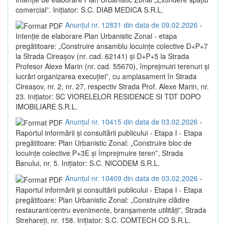
comercial”. Inițiator: S.C. DIAB MEDICA S.R.L.
Anunțul nr. 12831 din data de 09.02.2026
-
Intenție de elaborare Plan Urbanistic Zonal - etapa
pregătitoare: „Construire ansamblu locuințe colective D+P+7
la Strada Cireașov (nr. cad. 62141) și D+P+5 la Strada
Profesor Alexe Marin (nr. cad. 55670), împrejmuiri terenuri și
lucrări organizarea execuției”, cu amplasament în Strada
Cireașov, nr. 2, nr. 27, respectiv Strada Prof. Alexe Marin, nr.
23. Inițiator: SC VIORELELOR RESIDENCE SI TDT DOPO
IMOBILIARE S.R.L.
Anunțul nr. 10415 din data de 03.02.2026
-
Raportul informării și consultării publicului - Etapa I - Etapa
pregătitoare: Plan Urbanistic Zonal: „Construire bloc de
locuințe colective P+3E și împrejmuire teren”, Strada
Banului, nr. 5. Inițiator: S.C. NICODEM S.R.L.
Anunțul nr. 10409 din data de 03.02.2026
-
Raportul informării și consultării publicului - Etapa I - Etapa
pregătitoare: Plan Urbanistic Zonal: „Construire clădire
restaurant/centru evenimente, branșamente utilități”, Strada
Strehareți, nr. 158. Inițiator: S.C. COMTECH CO S.R.L.