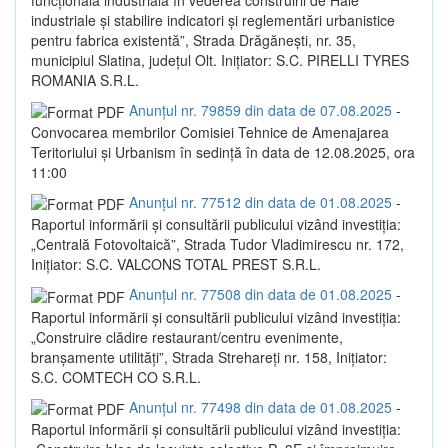
industriale și stabilire indicatori și reglementări urbanistice
pentru fabrica existentă”, Strada Drăgănești, nr. 35,
municipiul Slatina, județul Olt. Inițiator: S.C. PIRELLI TYRES
ROMANIA S.R.L.
Anunțul nr. 79859 din data de 07.08.2025
-
Convocarea membrilor Comisiei Tehnice de Amenajarea
Teritoriului și Urbanism în sedință în data de 12.08.2025, ora
11:00
Anunțul nr. 77512 din data de 01.08.2025
-
Raportul informării și consultării publicului vizând investiția:
„Centrală Fotovoltaică”, Strada Tudor Vladimirescu nr. 172,
Inițiator: S.C. VALCONS TOTAL PREST S.R.L.
Anunțul nr. 77508 din data de 01.08.2025
-
Raportul informării și consultării publicului vizând investiția:
„Construire clădire restaurant/centru evenimente,
branșamente utilități”, Strada Strehareți nr. 158, Inițiator:
S.C. COMTECH CO S.R.L.
Anunțul nr. 77498 din data de 01.08.2025
-
Raportul informării și consultării publicului vizând investiția: