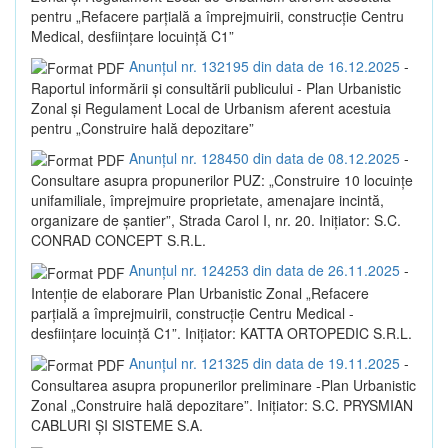
pentru „Refacere parțială a împrejmuirii, construcție Centru
Medical, desființare locuință C1”
Anunțul nr. 132195 din data de 16.12.2025
-
Raportul informării și consultării publicului - Plan Urbanistic
Zonal și Regulament Local de Urbanism aferent acestuia
pentru „Construire hală depozitare”
Anunțul nr. 128450 din data de 08.12.2025
-
Consultare asupra propunerilor PUZ: „Construire 10 locuințe
unifamiliale, împrejmuire proprietate, amenajare incintă,
organizare de șantier”, Strada Carol I, nr. 20. Inițiator: S.C.
CONRAD CONCEPT S.R.L.
Anunțul nr. 124253 din data de 26.11.2025
-
Intenție de elaborare Plan Urbanistic Zonal „Refacere
parțială a împrejmuirii, construcție Centru Medical -
desființare locuință C1”. Inițiator: KATTA ORTOPEDIC S.R.L.
Anunțul nr. 121325 din data de 19.11.2025
-
Consultarea asupra propunerilor preliminare -Plan Urbanistic
Zonal „Construire hală depozitare”. Inițiator: S.C. PRYSMIAN
CABLURI ȘI SISTEME S.A.