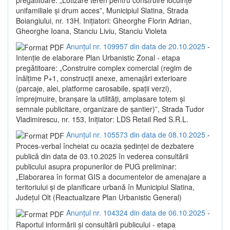
unifamiliale și drum acces”, Municipiul Slatina, Strada
Boiangiului, nr. 13H. Inițiatori: Gheorghe Florin Adrian,
Gheorghe Ioana, Stanciu Liviu, Stanciu Violeta
Anunțul nr. 109957 din data de 20.10.2025
-
Intenție de elaborare Plan Urbanistic Zonal - etapa
pregătitoare: „Construire complex comercial (regim de
înălțime P+1, construcții anexe, amenajări exterioare
(parcaje, alei, platforme carosabile, spații verzi),
împrejmuire, branșare la utilități, amplasare totem și
semnale publicitare, organizare de șantier)”, Strada Tudor
Vladimirescu, nr. 153, Inițiator: LDS Retail Red S.R.L.
Anunțul nr. 105573 din data de 08.10.2025
-
Proces-verbal încheiat cu ocazia ședinței de dezbatere
publică din data de 03.10.2025 în vederea consultării
publicului asupra propunerilor de PUG preliminar:
„Elaborarea în format GIS a documentelor de amenajare a
teritoriului și de planificare urbană în Municipiul Slatina,
Județul Olt (Reactualizare Plan Urbanistic General)
Anunțul nr. 104324 din data de 06.10.2025
-
Raportul informării și consultării publicului - etapa