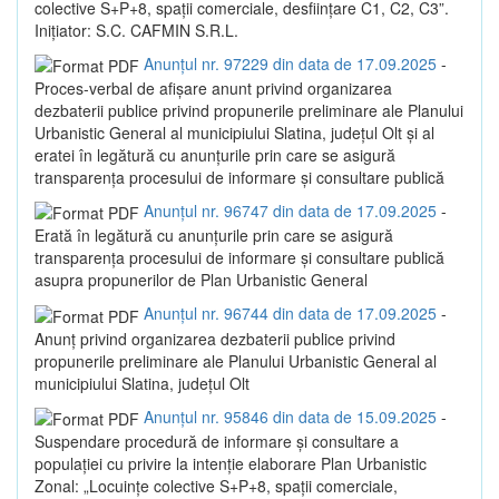
colective S+P+8, spații comerciale, desființare C1, C2, C3”.
Inițiator: S.C. CAFMIN S.R.L.
Anunțul nr. 97229 din data de 17.09.2025
-
Proces-verbal de afișare anunt privind organizarea
dezbaterii publice privind propunerile preliminare ale Planului
Urbanistic General al municipiului Slatina, județul Olt și al
eratei în legătură cu anunțurile prin care se asigură
transparența procesului de informare și consultare publică
Anunțul nr. 96747 din data de 17.09.2025
-
Erată în legătură cu anunțurile prin care se asigură
transparența procesului de informare și consultare publică
asupra propunerilor de Plan Urbanistic General
Anunțul nr. 96744 din data de 17.09.2025
-
Anunț privind organizarea dezbaterii publice privind
propunerile preliminare ale Planului Urbanistic General al
municipiului Slatina, județul Olt
Anunțul nr. 95846 din data de 15.09.2025
-
Suspendare procedură de informare și consultare a
populației cu privire la intenție elaborare Plan Urbanistic
Zonal: „Locuințe colective S+P+8, spații comerciale,