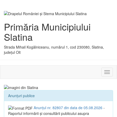
Primăria Municipiului
Slatina
Strada Mihail Kogălniceanu, numărul 1, cod 230080, Slatina,
județul Olt
Activ
sau
dezac
meniu
Anunțuri publice
Anunțul nr. 82807 din data de 05.08.2026
-
Raportul informării și consultării publicului asupra