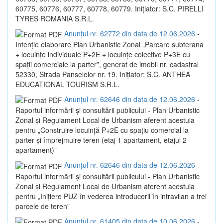
60775, 60776, 60777, 60778, 60779. Inițiator: S.C. PIRELLI
TYRES ROMANIA S.R.L.
Anunțul nr. 62772 din data de 12.06.2026
-
Intenție elaborare Plan Urbanistic Zonal „Parcare subterana
+ locuințe individuale P+2E + locuințe colective P+3E cu
spații comerciale la parter”, generat de imobil nr. cadastral
52330, Strada Panselelor nr. 19. Inițiator: S.C. ANTHEA
EDUCATIONAL TOURISM S.R.L.
Anunțul nr. 62646 din data de 12.06.2026
-
Raportul informării și consultării publicului - Plan Urbanistic
Zonal și Regulament Local de Urbanism aferent acestuia
pentru „Construire locuință P+2E cu spațiu comercial la
parter și împrejmuire teren (etaj 1 apartament, etajul 2
apartament)”
Anunțul nr. 62646 din data de 12.06.2026
-
Raportul informării și consultării publicului - Plan Urbanistic
Zonal și Regulament Local de Urbanism aferent acestuia
pentru „Inițiere PUZ în vederea introducerii în intravilan a trei
parcele de teren”
Anunțul nr. 61405 din data de 10.06.2026
-