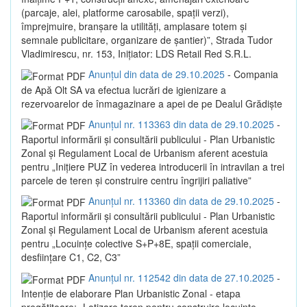
(parcaje, alei, platforme carosabile, spații verzi),
împrejmuire, branșare la utilități, amplasare totem și
semnale publicitare, organizare de șantier)”, Strada Tudor
Vladimirescu, nr. 153, Inițiator: LDS Retail Red S.R.L.
Anunțul din data de 29.10.2025
- Compania
de Apă Olt SA va efectua lucrări de igienizare a
rezervoarelor de înmagazinare a apei de pe Dealul Grădiște
Anunțul nr. 113363 din data de 29.10.2025
-
Raportul informării și consultării publicului - Plan Urbanistic
Zonal și Regulament Local de Urbanism aferent acestuia
pentru „Inițiere PUZ în vederea introducerii în intravilan a trei
parcele de teren și construire centru îngrijiri paliative”
Anunțul nr. 113360 din data de 29.10.2025
-
Raportul informării și consultării publicului - Plan Urbanistic
Zonal și Regulament Local de Urbanism aferent acestuia
pentru „Locuințe colective S+P+8E, spații comerciale,
desființare C1, C2, C3”
Anunțul nr. 112542 din data de 27.10.2025
-
Intenție de elaborare Plan Urbanistic Zonal - etapa
pregătitoare: „Lotizare teren pentru construire locuințe