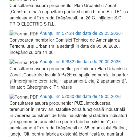
Consultarea asupra propunerilor Plan Urbanistic Zonal
„Construire hală depozitare parter și sediu birouri P + 1E”, cu
amplasament în strada Drăgănești, nr. 26 C. Inițiator: S.C.
TRIO ELECTRIC S.R.L.
Anunțul nr. 57124 din data de 29.05.2026
-
Convocarea membrilor Comisiei Tehnice de Amenajarea
Teritoriului și Urbanism la ședință în data de 05.06.2026,
începând cu ora 11.00
Anunțul nr. 52632 din data de 20.05.2026
-
Consultarea asupra propunerilor preliminare Plan Urbanistic
Zonal „Construire locuință P+2E cu spațiu comercial la parter
și împrejmuire teren (etaj 1 apartament, etaj 2 apartament)”.
Inițiator: Gheorghevici Titi Vasile
Anunțul nr. 52030 din data de 19.05.2026
-
Consultarea asupra propunerilor PUZ „Introducerea
terenurilor în intravilan, stabilire zonă funcțională industrială
în vederea construirii de hale industriale și stabilire indicatori
și reglementări urbanistice pentru fabrica existență”, cu
amplasament în strada Drăgănești nr. 35, municipiul Slatina,
județul Olt, pentru fabrica existentă identificată cu numărul