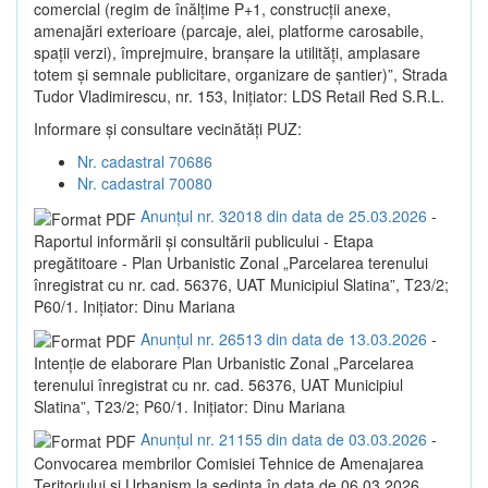
comercial (regim de înălțime P+1, construcții anexe,
amenajări exterioare (parcaje, alei, platforme carosabile,
spații verzi), împrejmuire, branșare la utilități, amplasare
totem și semnale publicitare, organizare de șantier)”, Strada
Tudor Vladimirescu, nr. 153, Inițiator: LDS Retail Red S.R.L.
Informare și consultare vecinătăți PUZ:
Nr. cadastral 70686
Nr. cadastral 70080
Anunțul nr. 32018 din data de 25.03.2026
-
Raportul informării și consultării publicului - Etapa
pregătitoare - Plan Urbanistic Zonal „Parcelarea terenului
înregistrat cu nr. cad. 56376, UAT Municipiul Slatina”, T23/2;
P60/1. Inițiator: Dinu Mariana
Anunțul nr. 26513 din data de 13.03.2026
-
Intenție de elaborare Plan Urbanistic Zonal „Parcelarea
terenului înregistrat cu nr. cad. 56376, UAT Municipiul
Slatina”, T23/2; P60/1. Inițiator: Dinu Mariana
Anunțul nr. 21155 din data de 03.03.2026
-
Convocarea membrilor Comisiei Tehnice de Amenajarea
Teritoriului și Urbanism la sedința în data de 06.03.2026,