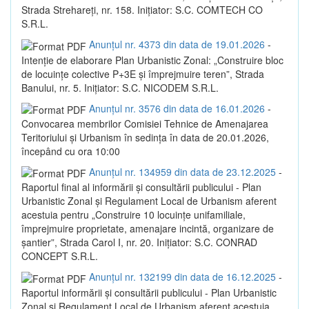
Strada Strehareți, nr. 158. Inițiator: S.C. COMTECH CO
S.R.L.
Anunțul nr. 4373 din data de 19.01.2026
-
Intenție de elaborare Plan Urbanistic Zonal: „Construire bloc
de locuințe colective P+3E și împrejmuire teren”, Strada
Banului, nr. 5. Inițiator: S.C. NICODEM S.R.L.
Anunțul nr. 3576 din data de 16.01.2026
-
Convocarea membrilor Comisiei Tehnice de Amenajarea
Teritoriului și Urbanism în sedința în data de 20.01.2026,
începând cu ora 10:00
Anunțul nr. 134959 din data de 23.12.2025
-
Raportul final al informării și consultării publicului - Plan
Urbanistic Zonal și Regulament Local de Urbanism aferent
acestuia pentru „Construire 10 locuințe unifamiliale,
împrejmuire proprietate, amenajare incintă, organizare de
șantier”, Strada Carol I, nr. 20. Inițiator: S.C. CONRAD
CONCEPT S.R.L.
Anunțul nr. 132199 din data de 16.12.2025
-
Raportul informării și consultării publicului - Plan Urbanistic
Zonal și Regulament Local de Urbanism aferent acestuia