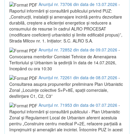
Anunțul nr. 73706 din data de 13.07.2026
-
Raportul informării și consultării publicului privind PUZ:
„Construcții, instalații și amenajare incintă pentru dezvoltare
durabilă, creștere a eficienței energetice și reducere a
consumului de resurse în cadrul ALRO PROCESAT
(modificare coeficienți urbanistici și limite edificabil propus)”,
Strada Milcov nr. 1. Inițiator: S.C. ALRO S.A.
Anunțul nr. 72852 din data de 09.07.2026
-
Convocarea membrilor Comisiei Tehnice de Amenajarea
Teritoriului și Urbanism la ședință în data de 14.07.2026,
începând cu ora 10:30
Anunțul nr. 72261 din data de 08.07.2026
-
Consultarea asupra propunerilor preliminare Plan Urbanistic
Zonal „Locuințe colective S+P+8E, spații comerciale,
desființare C1, C2, C3”
Anunțul nr. 71953 din data de 07.07.2026
-
Raportul informării și consultării publicului - Plan Urbanistic
Zonal și Regulament Local de Urbanism aferent acestuia
pentru „Construire centru medical P+2E, refacere parțială a
împrejmuirii și amenajări ale incintei. Întocmire PUZ în acest