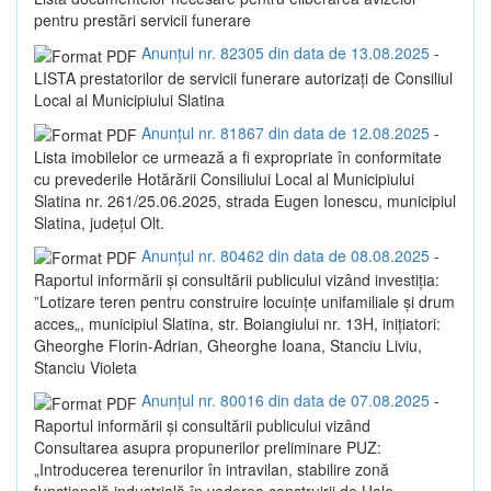
pentru prestări servicii funerare
Anunțul nr. 82305 din data de 13.08.2025
-
LISTA prestatorilor de servicii funerare autorizaţi de Consiliul
Local al Municipiului Slatina
Anunțul nr. 81867 din data de 12.08.2025
-
Lista imobilelor ce urmează a fi expropriate în conformitate
cu prevederile Hotărării Consiliului Local al Municipiului
Slatina nr. 261/25.06.2025, strada Eugen Ionescu, municipiul
Slatina, județul Olt.
Anunțul nr. 80462 din data de 08.08.2025
-
Raportul informării și consultării publicului vizând investiția:
”Lotizare teren pentru construire locuințe unifamiliale și drum
acces„, municipiul Slatina, str. Boiangiului nr. 13H, inițiatori:
Gheorghe Florin-Adrian, Gheorghe Ioana, Stanciu Liviu,
Stanciu Violeta
Anunțul nr. 80016 din data de 07.08.2025
-
Raportul informării și consultării publicului vizând
Consultarea asupra propunerilor preliminare PUZ:
„Introducerea terenurilor în intravilan, stabilire zonă
funcțională industrială în vederea construirii de Hale