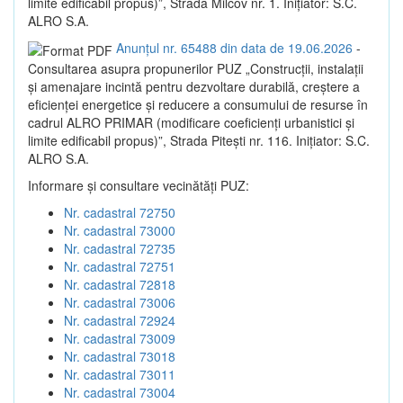
limite edificabil propus)”, Strada Milcov nr. 1. Inițiator: S.C.
ALRO S.A.
Anunțul nr. 65488 din data de 19.06.2026
-
Consultarea asupra propunerilor PUZ „Construcții, instalații
și amenajare incintă pentru dezvoltare durabilă, creștere a
eficienței energetice și reducere a consumului de resurse în
cadrul ALRO PRIMAR (modificare coeficienți urbanistici și
limite edificabil propus)”, Strada Pitești nr. 116. Inițiator: S.C.
ALRO S.A.
Informare și consultare vecinătăți PUZ:
Nr. cadastral 72750
Nr. cadastral 73000
Nr. cadastral 72735
Nr. cadastral 72751
Nr. cadastral 72818
Nr. cadastral 73006
Nr. cadastral 72924
Nr. cadastral 73009
Nr. cadastral 73018
Nr. cadastral 73011
Nr. cadastral 73004