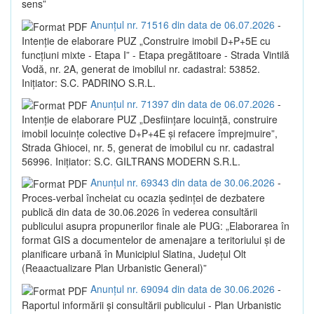
sens”
Anunțul nr. 71516 din data de 06.07.2026
-
Intenție de elaborare PUZ „Construire imobil D+P+5E cu
funcțiuni mixte - Etapa I” - Etapa pregătitoare - Strada Vintilă
Vodă, nr. 2A, generat de imobilul nr. cadastral: 53852.
Inițiator: S.C. PADRINO S.R.L.
Anunțul nr. 71397 din data de 06.07.2026
-
Intenție de elaborare PUZ „Desființare locuință, construire
imobil locuințe colective D+P+4E și refacere împrejmuire”,
Strada Ghiocei, nr. 5, generat de imobilul cu nr. cadastral
56996. Inițiator: S.C. GILTRANS MODERN S.R.L.
Anunțul nr. 69343 din data de 30.06.2026
-
Proces-verbal încheiat cu ocazia ședinței de dezbatere
publică din data de 30.06.2026 în vederea consultării
publicului asupra propunerilor finale ale PUG: „Elaborarea în
format GIS a documentelor de amenajare a teritoriului și de
planificare urbană în Municipiul Slatina, Județul Olt
(Reaactualizare Plan Urbanistic General)”
Anunțul nr. 69094 din data de 30.06.2026
-
Raportul informării și consultării publicului - Plan Urbanistic