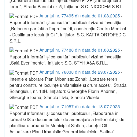
„Construire bloc de locuințe colective P+3E și împrejmuire
teren”, Strada Banului nr. 5, Inițiator: S.C. NICODEM S.R.L.
Anunțul nr. 77495 din data de 01.08.2025
-
Raportul informării și consultării publicului vizând investiția:
„Refacere parțială a împrejmuirii, construcție Centru Medical
- Desființare locuință C1”, Inițiator: S.C. KATTA ORTOPEDIC
S.R.L.
Anunțul nr. 77486 din data de 01.08.2025
-
Raportul informării și consultării publicului vizând investiția:
„Sală Evenimente”, Inițiator: S.C. STYH A&A S.R.L.
Anunțul nr. 76038 din data de 29.07.2025
-
Intenție elaborare Plan Urbanistic Zonal: „Lotizare teren
pentru construire locuințe unifamiliale și drum acces”, Strada
Boiangiului, nr. 13H. Inițiatori: Gheorghe Florin-Andrian,
Gheorghe Ioana, Stanciu Liviu, Stanciu Violeta
Anunțul nr. 71957 din data de 18.07.2025
-
Raportul informării și consultării publicului „Elaborarea în
format GIS a documentelor de amenajare a teritoriului și de
planificare urbană în Municipiul Slatina, Județul Olt -
Actualizare Plan Urbanistic General Municipiul Slatina”