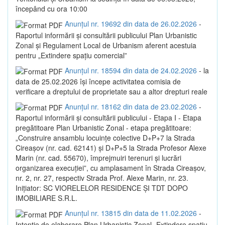
începând cu ora 10:00
Anunțul nr. 19692 din data de 26.02.2026
-
Raportul informării și consultării publicului Plan Urbanistic
Zonal și Regulament Local de Urbanism aferent acestuia
pentru „Extindere spațiu comercial”
Anunțul nr. 18594 din data de 24.02.2026
- la
data de 25.02.2026 își începe activitatea comisia de
verificare a dreptului de proprietate sau a altor drepturi reale
Anunțul nr. 18162 din data de 23.02.2026
-
Raportul informării și consultării publicului - Etapa I - Etapa
pregătitoare Plan Urbanistic Zonal - etapa pregătitoare:
„Construire ansamblu locuințe colective D+P+7 la Strada
Cireașov (nr. cad. 62141) și D+P+5 la Strada Profesor Alexe
Marin (nr. cad. 55670), împrejmuiri terenuri și lucrări
organizarea execuției”, cu amplasament în Strada Cireașov,
nr. 2, nr. 27, respectiv Strada Prof. Alexe Marin, nr. 23.
Inițiator: SC VIORELELOR RESIDENCE ȘI TDT DOPO
IMOBILIARE S.R.L.
Anunțul nr. 13815 din data de 11.02.2026
-
Intenție de elaborare Plan Urbanistic Zonal „Extindere spațiu