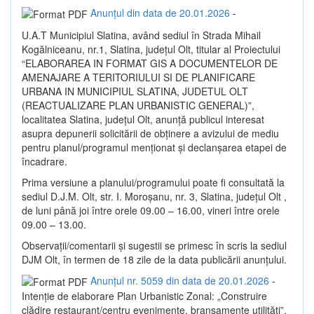
Anunțul din data de 20.01.2026
-
U.A.T Municipiul Slatina, având sediul în Strada Mihail
Kogălniceanu, nr.1, Slatina, județul Olt, titular al Proiectului
“ELABORAREA IN FORMAT GIS A DOCUMENTELOR DE
AMENAJARE A TERITORIULUI SI DE PLANIFICARE
URBANA IN MUNICIPIUL SLATINA, JUDETUL OLT
(REACTUALIZARE PLAN URBANISTIC GENERAL)”,
localitatea Slatina, judeţul Olt, anunţă publicul interesat
asupra depunerii solicitării de obţinere a avizului de mediu
pentru planul/programul menţionat şi declanşarea etapei de
încadrare.
Prima versiune a planului/programului poate fi consultată la
sediul D.J.M. Olt, str. I. Moroşanu, nr. 3, Slatina, judeţul Olt ,
de luni până joi între orele 09.00 – 16.00, vineri între orele
09.00 – 13.00.
Observaţii/comentarii şi sugestii se primesc în scris la sediul
DJM Olt, în termen de 18 zile de la data publicării anunţului.
Anunțul nr. 5059 din data de 20.01.2026
-
Intenție de elaborare Plan Urbanistic Zonal: „Construire
clădire restaurant/centru evenimente, branșamente utilități”,