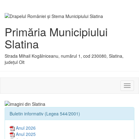
Primăria Municipiului
Slatina
Strada Mihail Kogălniceanu, numărul 1, cod 230080, Slatina,
județul Olt
Activ
sau
dezac
meniu
Buletin informativ (Legea 544/2001)
Anul 2026
Anul 2025