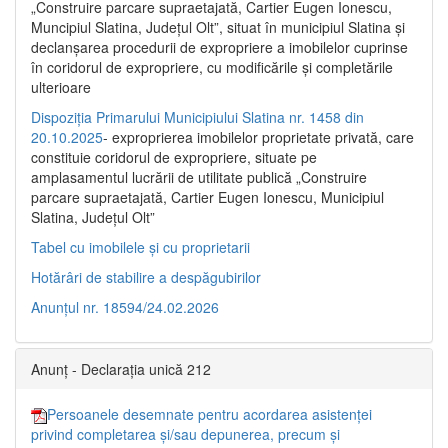
„Construire parcare supraetajată, Cartier Eugen Ionescu,
Muncipiul Slatina, Judeţul Olt”, situat în municipiul Slatina şi
declanşarea procedurii de expropriere a imobilelor cuprinse
în coridorul de expropriere, cu modificările şi completările
ulterioare
Dispoziția Primarului Municipiului Slatina nr. 1458 din
20.10.2025
- exproprierea imobilelor proprietate privată, care
constituie coridorul de expropriere, situate pe
amplasamentul lucrării de utilitate publică „Construire
parcare supraetajată, Cartier Eugen Ionescu, Municipiul
Slatina, Județul Olt”
Tabel cu imobilele și cu proprietarii
Hotărâri de stabilire a despăgubirilor
Anunțul nr. 18594/24.02.2026
Anunț - Declarația unică 212
Persoanele desemnate pentru acordarea asistenței
privind completarea și/sau depunerea, precum și