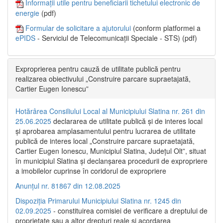
Informații utile pentru beneficiarii tichetului electronic de
energie
(pdf)
Formular de solicitare a ajutorului
(conform platformei a
ePIDS
- Serviciul de Telecomunicații Speciale - STS) (pdf)
Exproprierea pentru cauză de utilitate publică pentru
realizarea obiectivului „Construire parcare supraetajată,
Cartier Eugen Ionescu”
Hotărârea Consiliului Local al Municipiului Slatina nr. 261 din
25.06.2025
declararea de utilitate publică și de interes local
și aprobarea amplasamentului pentru lucrarea de utilitate
publică de interes local „Construire parcare supraetajată,
Cartier Eugen Ionescu, Municipiul Slatina, Județul Olt”, situat
în municipiul Slatina și declanșarea procedurii de expropriere
a imobilelor cuprinse în coridorul de expropriere
Anunțul nr. 81867 din 12.08.2025
Dispoziția Primarului Municipiului Slatina nr. 1245 din
02.09.2025
- constituirea comisiei de verificare a dreptului de
proprietate sau a altor drepturi reale și acordarea