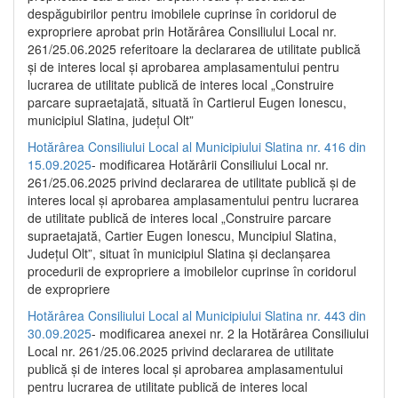
despăgubirilor pentru imobilele cuprinse în coridorul de
expropriere aprobat prin Hotărârea Consiliului Local nr.
261/25.06.2025 referitoare la declararea de utilitate publică
și de interes local și aprobarea amplasamentului pentru
lucrarea de utilitate publică de interes local „Construire
parcare supraetajată, situată în Cartierul Eugen Ionescu,
municipiul Slatina, județul Olt”
Hotărârea Consiliului Local al Municipiului Slatina nr. 416 din
15.09.2025
- modificarea Hotărârii Consiliului Local nr.
261/25.06.2025 privind declararea de utilitate publică și de
interes local și aprobarea amplasamentului pentru lucrarea
de utilitate publică de interes local „Construire parcare
supraetajată, Cartier Eugen Ionescu, Muncipiul Slatina,
Județul Olt”, situat în municipiul Slatina și declanșarea
procedurii de expropriere a imobilelor cuprinse în coridorul
de expropriere
Hotărârea Consiliului Local al Municipiului Slatina nr. 443 din
30.09.2025
- modificarea anexei nr. 2 la Hotărârea Consiliului
Local nr. 261/25.06.2025 privind declararea de utilitate
publică şi de interes local şi aprobarea amplasamentului
pentru lucrarea de utilitate publică de interes local