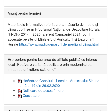
Anunț pentru fermieri
Materialele informative referitoare la măsurile de mediu și
climă cuprinse în Programul Național de Dezvoltare Rurală
(PNDR) 2014 – 2020, aferent Campaniei 2021, pot fi
accesate pe site-ul Ministerului Agriculturii și Dezvoltării
Rurale
https://www.madr.ro/masuri-de-mediu-si-clima.html
Expropriere pentru lucrarea de utilitate publică de interes
local „Realizare variantă ocolitoare prin modernizarea
infrastructurii rutiere existente”
Hotărârea Consiliului Local al Municipiului Slatina
numărul 49 din 29.02.2020
Notificare de acces în teren
Convocare
Serviciul Public Comunitar Local de Evidență a Persoanelor