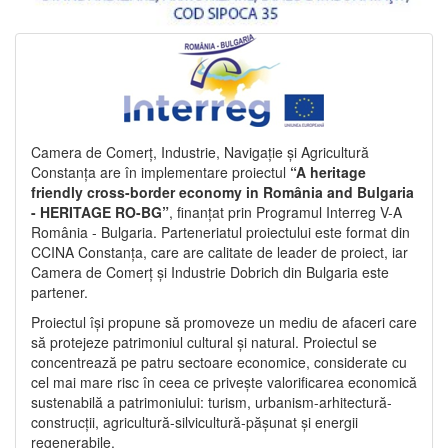
Camera de Comerț, Industrie, Navigație și Agricultură
Constanța are în implementare proiectul
“A heritage
friendly cross-border economy in România and Bulgaria
- HERITAGE RO-BG”
, finanțat prin Programul Interreg V-A
România - Bulgaria. Parteneriatul proiectului este format din
CCINA Constanța, care are calitate de leader de proiect, iar
Camera de Comerț și Industrie Dobrich din Bulgaria este
partener.
Proiectul își propune să promoveze un mediu de afaceri care
să protejeze patrimoniul cultural și natural. Proiectul se
concentrează pe patru sectoare economice, considerate cu
cel mai mare risc în ceea ce privește valorificarea economică
sustenabilă a patrimoniului: turism, urbanism-arhitectură-
construcții, agricultură-silvicultură-pășunat și energii
regenerabile.