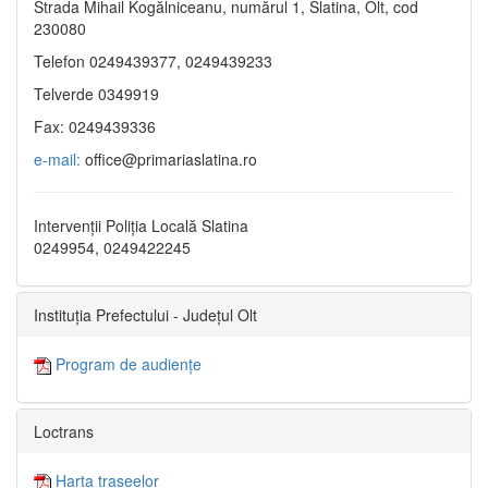
Strada Mihail Kogălniceanu, numărul 1, Slatina, Olt, cod
230080
Telefon 0249439377, 0249439233
Telverde 0349919
Fax: 0249439336
e-mail:
office@primariaslatina.ro
Intervenții Poliția Locală Slatina
0249954, 0249422245
Instituția Prefectului - Județul Olt
Program de audiențe
Loctrans
Harta traseelor