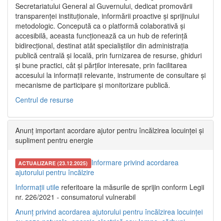
Secretariatului General al Guvernului, dedicat promovării
transparenței instituționale, informării proactive și sprijinului
metodologic. Concepută ca o platformă colaborativă și
accesibilă, aceasta funcționează ca un hub de referință
bidirecțional, destinat atât specialiștilor din administrația
publică centrală și locală, prin furnizarea de resurse, ghiduri
și bune practici, cât și părților interesate, prin facilitarea
accesului la informații relevante, instrumente de consultare și
mecanisme de participare și monitorizare publică.
Centrul de resurse
Anunț important acordare ajutor pentru încălzirea locuinței și
supliment pentru energie
Informare privind acordarea
ACTUALIZARE (23.12.2025)
ajutorului pentru încălzire
Informații utile
referitoare la măsurile de sprijin conform Legii
nr. 226/2021 - consumatorul vulnerabil
Anunț privind acordarea ajutorului pentru încălzirea locuinței