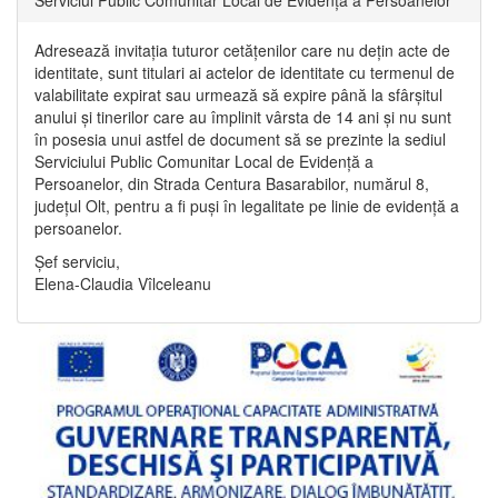
Adresează invitația tuturor cetățenilor care nu dețin acte de
identitate, sunt titulari ai actelor de identitate cu termenul de
valabilitate expirat sau urmează să expire până la sfârșitul
anului și tinerilor care au împlinit vârsta de 14 ani și nu sunt
în posesia unui astfel de document să se prezinte la sediul
Serviciului Public Comunitar Local de Evidență a
Persoanelor, din Strada Centura Basarabilor, numărul 8,
județul Olt, pentru a fi puși în legalitate pe linie de evidență a
persoanelor.
Șef serviciu,
Elena-Claudia Vîlceleanu