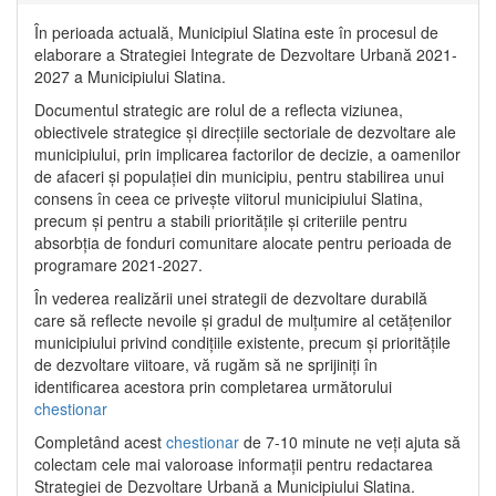
În perioada actuală, Municipiul Slatina este în procesul de
elaborare a Strategiei Integrate de Dezvoltare Urbană 2021‐
2027 a Municipiului Slatina.
Documentul strategic are rolul de a reflecta viziunea,
obiectivele strategice și direcțiile sectoriale de dezvoltare ale
municipiului, prin implicarea factorilor de decizie, a oamenilor
de afaceri și populației din municipiu, pentru stabilirea unui
consens în ceea ce privește viitorul municipiului Slatina,
precum și pentru a stabili prioritățile și criteriile pentru
absorbția de fonduri comunitare alocate pentru perioada de
programare 2021-2027.
În vederea realizării unei strategii de dezvoltare durabilă
care să reflecte nevoile și gradul de mulțumire al cetățenilor
municipiului privind condițiile existente, precum și prioritățile
de dezvoltare viitoare, vă rugăm să ne sprijiniți în
identificarea acestora prin completarea următorului
chestionar
Completând acest
chestionar
de 7-10 minute ne veți ajuta să
colectam cele mai valoroase informații pentru redactarea
Strategiei de Dezvoltare Urbană a Municipiului Slatina.