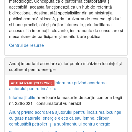
metodologic. Concepută ca o platformă colaborativă și
accesibilă, aceasta funcționează ca un hub de referință
bidirecțional, destinat atât specialiștilor din administrația
publică centrală și locală, prin furnizarea de resurse, ghiduri
și bune practici, cât și părților interesate, prin facilitarea
accesului la informații relevante, instrumente de consultare și
mecanisme de participare și monitorizare publică.
Centrul de resurse
Anunț important acordare ajutor pentru încălzirea locuinței și
supliment pentru energie
Informare privind acordarea
ACTUALIZARE (23.12.2025)
ajutorului pentru încălzire
Informații utile
referitoare la măsurile de sprijin conform Legii
nr. 226/2021 - consumatorul vulnerabil
Anunț privind acordarea ajutorului pentru încălzirea locuinței
cu gaze naturale, energie electrică sau lemne, cărbuni,
combustibili petrolieri și a suplimentului pentru energie