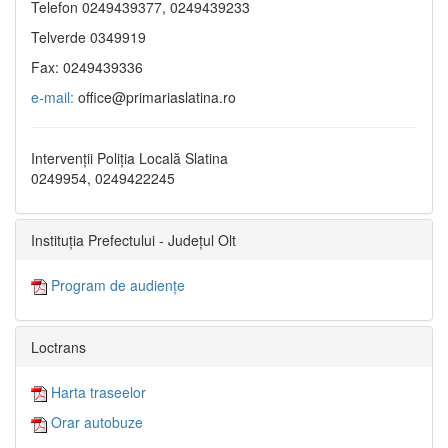
Telefon 0249439377, 0249439233
Telverde 0349919
Fax: 0249439336
e-mail:
office@primariaslatina.ro
Intervenții Poliția Locală Slatina
0249954, 0249422245
Instituția Prefectului - Județul Olt
Program de audiențe
Loctrans
Harta traseelor
Orar autobuze