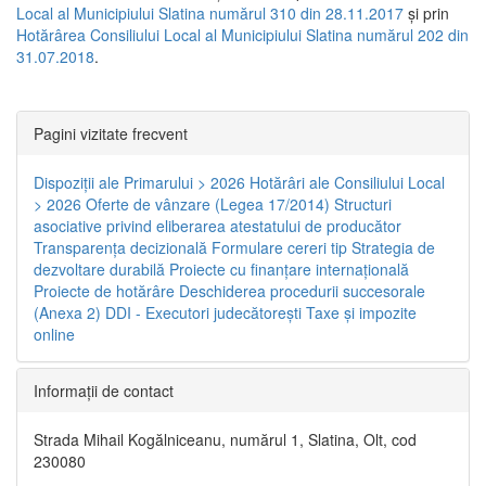
Local al Municipiului Slatina numărul 310 din 28.11.2017
și prin
Hotărârea Consiliului Local al Municipiului Slatina numărul 202 din
31.07.2018
.
Pagini vizitate frecvent
Dispoziţii ale Primarului > 2026
Hotărâri ale Consiliului Local
> 2026
Oferte de vânzare (Legea 17/2014)
Structuri
asociative privind eliberarea atestatului de producător
Transparenţa decizională
Formulare cereri tip
Strategia de
dezvoltare durabilă
Proiecte cu finanţare internaţională
Proiecte de hotărâre
Deschiderea procedurii succesorale
(Anexa 2)
DDI - Executori judecătorești
Taxe şi impozite
online
Informaţii de contact
Strada Mihail Kogălniceanu, numărul 1, Slatina, Olt, cod
230080