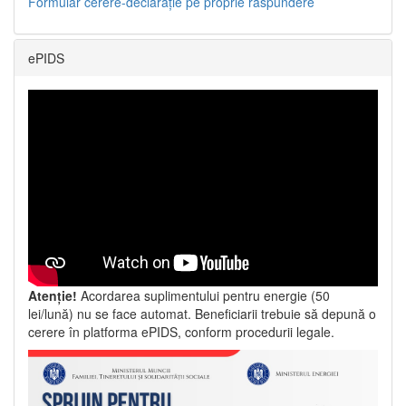
Formular cerere-declarație pe proprie răspundere
ePIDS
Atenție!
Acordarea suplimentului pentru energie (50
lei/lună) nu se face automat. Beneficiarii trebuie să depună o
cerere în platforma ePIDS, conform procedurii legale.