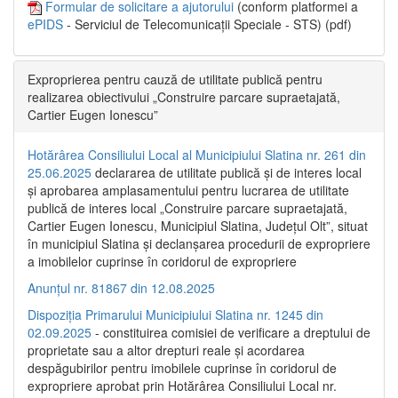
Formular de solicitare a ajutorului
(conform platformei a
ePIDS
- Serviciul de Telecomunicații Speciale - STS) (pdf)
Exproprierea pentru cauză de utilitate publică pentru
realizarea obiectivului „Construire parcare supraetajată,
Cartier Eugen Ionescu”
Hotărârea Consiliului Local al Municipiului Slatina nr. 261 din
25.06.2025
declararea de utilitate publică și de interes local
și aprobarea amplasamentului pentru lucrarea de utilitate
publică de interes local „Construire parcare supraetajată,
Cartier Eugen Ionescu, Municipiul Slatina, Județul Olt”, situat
în municipiul Slatina și declanșarea procedurii de expropriere
a imobilelor cuprinse în coridorul de expropriere
Anunțul nr. 81867 din 12.08.2025
Dispoziția Primarului Municipiului Slatina nr. 1245 din
02.09.2025
- constituirea comisiei de verificare a dreptului de
proprietate sau a altor drepturi reale și acordarea
despăgubirilor pentru imobilele cuprinse în coridorul de
expropriere aprobat prin Hotărârea Consiliului Local nr.