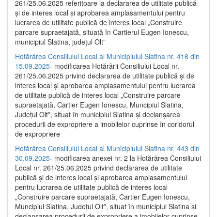
261/25.06.2025 referitoare la declararea de utilitate publică
și de interes local și aprobarea amplasamentului pentru
lucrarea de utilitate publică de interes local „Construire
parcare supraetajată, situată în Cartierul Eugen Ionescu,
municipiul Slatina, județul Olt”
Hotărârea Consiliului Local al Municipiului Slatina nr. 416 din
15.09.2025
- modificarea Hotărârii Consiliului Local nr.
261/25.06.2025 privind declararea de utilitate publică și de
interes local și aprobarea amplasamentului pentru lucrarea
de utilitate publică de interes local „Construire parcare
supraetajată, Cartier Eugen Ionescu, Muncipiul Slatina,
Județul Olt”, situat în municipiul Slatina și declanșarea
procedurii de expropriere a imobilelor cuprinse în coridorul
de expropriere
Hotărârea Consiliului Local al Municipiului Slatina nr. 443 din
30.09.2025
- modificarea anexei nr. 2 la Hotărârea Consiliului
Local nr. 261/25.06.2025 privind declararea de utilitate
publică şi de interes local şi aprobarea amplasamentului
pentru lucrarea de utilitate publică de interes local
„Construire parcare supraetajată, Cartier Eugen Ionescu,
Muncipiul Slatina, Judeţul Olt”, situat în municipiul Slatina şi
declanşarea procedurii de expropriere a imobilelor cuprinse