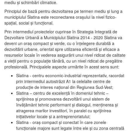
mediu şi schimbări climatice.
Principiul de bază pentru dezvoltarea pe termen mediu şi lung a
municipiului Slatina este reconectarea oraşului la nivel fizico-
spaţial, social şi funcţional.
Prin intermediul proiectelor cuprinse în Strategia Integrată de
Dezvoltare Urbană a Municipiului Slatina 2014 - 2020 Slatina va
deveni un oraş compact şi verde, cu o înţelegere durabilă a
dezvoltării urbane, orientat spre utilizarea eficientă şi eficace a
resurselor locale în vederea asigurării unui nivel ridicat de calitate
a vieţii pentru o populaţie tânără, cu un nivel ridicat de pregătire
profesională. Principalele aspecte urmărite în acest sens sunt:
Slatina - centru economic-industrial reprezentativ, racordat
prin intermediul autostrăzii A1 la celelalte centre de
producţie de interes naţional din Regiunea Sud-Vest;
Slatina – centru de excelenţă în domeniul tehnic –
sprijinirea şi promovarea dezvoltării unui sistem de
învăţământ tehnic performant şi dialogul, menţinerea şi
atragerea marilor investitori, în paralel cu sprijinirea
iniţiativelor locale şi a antreprenoriatului;
Slatina - oraş compact şi conectat în care zonele
funcţionale majore sunt legate între ele şi cu zona centrală