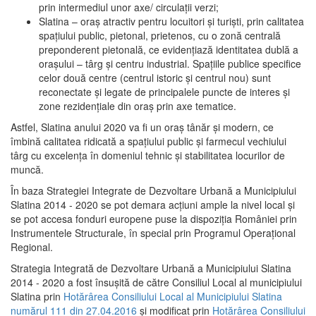
prin intermediul unor axe/ circulații verzi;
Slatina – oraş atractiv pentru locuitori şi turişti, prin calitatea
spaţiului public, pietonal, prietenos, cu o zonă centrală
preponderent pietonală, ce evidenţiază identitatea dublă a
oraşului – târg şi centru industrial. Spaţiile publice specifice
celor două centre (centrul istoric şi centrul nou) sunt
reconectate şi legate de principalele puncte de interes şi
zone rezidenţiale din oraş prin axe tematice.
Astfel, Slatina anului 2020 va fi un oraş tânăr şi modern, ce
îmbină calitatea ridicată a spaţiului public şi farmecul vechiului
târg cu excelenţa în domeniul tehnic şi stabilitatea locurilor de
muncă.
În baza Strategiei Integrate de Dezvoltare Urbană a Municipiului
Slatina 2014 - 2020 se pot demara acţiuni ample la nivel local şi
se pot accesa fonduri europene puse la dispoziţia României prin
Instrumentele Structurale, în special prin Programul Operațional
Regional.
Strategia Integrată de Dezvoltare Urbană a Municipiului Slatina
2014 - 2020 a fost însuşită de către Consiliul Local al municipiului
Slatina prin
Hotărârea Consiliului Local al Municipiului Slatina
numărul 111 din 27.04.2016
și modificat prin
Hotărârea Consiliului