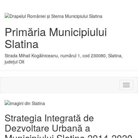
Primăria Municipiului
Slatina
Strada Mihail Kogălniceanu, numărul 1, cod 230080, Slatina,
județul Olt
Activ
sau
dezac
meniu
Strategia Integrată de
Dezvoltare Urbană a
Municipiului Slatina 2014-2020