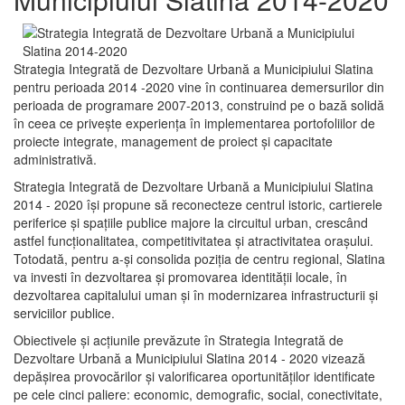
Strategia Integrată de Dezvoltare Urbană a Municipiului Slatina
pentru perioada 2014 -2020 vine în continuarea demersurilor din
perioada de programare 2007-2013, construind pe o bază solidă
în ceea ce priveşte experienţa în implementarea portofoliilor de
proiecte integrate, management de proiect și capacitate
administrativă.
Strategia Integrată de Dezvoltare Urbană a Municipiului Slatina
2014 - 2020 își propune să reconecteze centrul istoric, cartierele
periferice şi spaţiile publice majore la circuitul urban, crescând
astfel funcţionalitatea, competitivitatea şi atractivitatea oraşului.
Totodată, pentru a-şi consolida poziţia de centru regional, Slatina
va investi în dezvoltarea şi promovarea identităţii locale, în
dezvoltarea capitalului uman şi în modernizarea infrastructurii şi
serviciilor publice.
Obiectivele şi acţiunile prevăzute în Strategia Integrată de
Dezvoltare Urbană a Municipiului Slatina 2014 - 2020 vizează
depășirea provocărilor şi valorificarea oportunităţilor identificate
pe cele cinci paliere: economic, demografic, social, conectivitate,