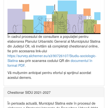
În cadrul procesului de consultare a populaţiei pentru
elaborarea Planului Urbanistic General al Municipiului Slatina
din Județul Olt, vă invităm să completați chestionarul online,
fie prin accesarea link-ului
https://survey.alchemer.eu/s3/90726107/Studiu-sociologic-
Slatina
sau prin scanarea codului QR din
documentul în
format PDF
.
Vă mulţumim anticipat pentru efortul şi sprijinul acordat
acestui demers.
Chestionar SIDU 2021-2027
În perioada actuală, Municipiul Slatina este în procesul de
elaborare a Strategiei Integrate de Dezvoltare Urbană 2021‐