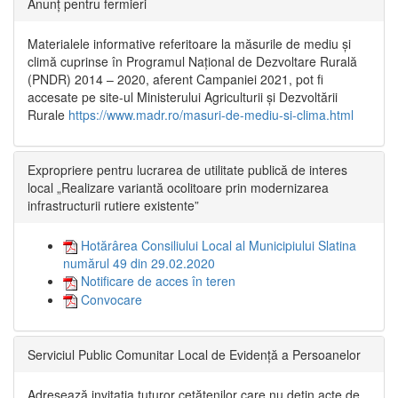
Anunț pentru fermieri
Materialele informative referitoare la măsurile de mediu și
climă cuprinse în Programul Național de Dezvoltare Rurală
(PNDR) 2014 – 2020, aferent Campaniei 2021, pot fi
accesate pe site-ul Ministerului Agriculturii și Dezvoltării
Rurale
https://www.madr.ro/masuri-de-mediu-si-clima.html
Expropriere pentru lucrarea de utilitate publică de interes
local „Realizare variantă ocolitoare prin modernizarea
infrastructurii rutiere existente”
Hotărârea Consiliului Local al Municipiului Slatina
numărul 49 din 29.02.2020
Notificare de acces în teren
Convocare
Serviciul Public Comunitar Local de Evidență a Persoanelor
Adresează invitația tuturor cetățenilor care nu dețin acte de