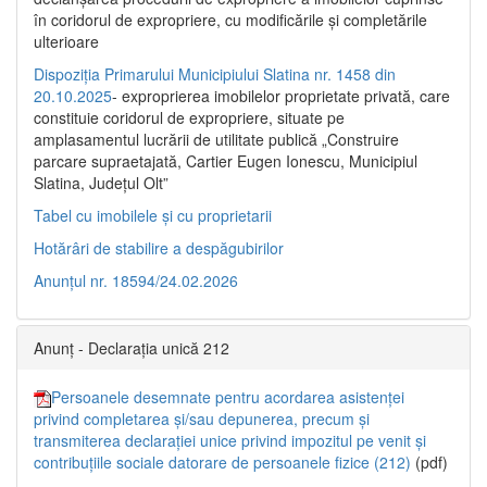
în coridorul de expropriere, cu modificările şi completările
ulterioare
Dispoziția Primarului Municipiului Slatina nr. 1458 din
20.10.2025
- exproprierea imobilelor proprietate privată, care
constituie coridorul de expropriere, situate pe
amplasamentul lucrării de utilitate publică „Construire
parcare supraetajată, Cartier Eugen Ionescu, Municipiul
Slatina, Județul Olt”
Tabel cu imobilele și cu proprietarii
Hotărâri de stabilire a despăgubirilor
Anunțul nr. 18594/24.02.2026
Anunț - Declarația unică 212
Persoanele desemnate pentru acordarea asistenței
privind completarea și/sau depunerea, precum și
transmiterea declarației unice privind impozitul pe venit și
contribuțiile sociale datorare de persoanele fizice (212)
(pdf)