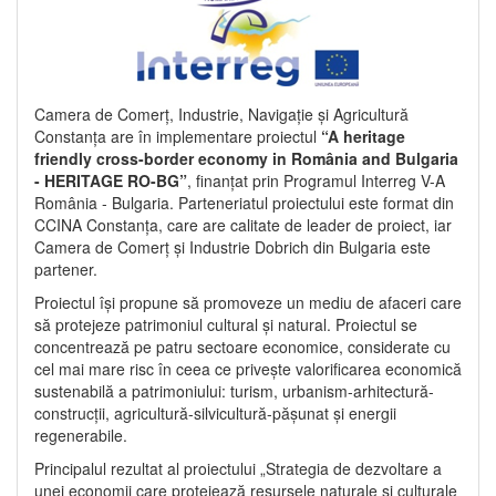
Camera de Comerț, Industrie, Navigație și Agricultură
Constanța are în implementare proiectul
“A heritage
friendly cross-border economy in România and Bulgaria
- HERITAGE RO-BG”
, finanțat prin Programul Interreg V-A
România - Bulgaria. Parteneriatul proiectului este format din
CCINA Constanța, care are calitate de leader de proiect, iar
Camera de Comerț și Industrie Dobrich din Bulgaria este
partener.
Proiectul își propune să promoveze un mediu de afaceri care
să protejeze patrimoniul cultural și natural. Proiectul se
concentrează pe patru sectoare economice, considerate cu
cel mai mare risc în ceea ce privește valorificarea economică
sustenabilă a patrimoniului: turism, urbanism-arhitectură-
construcții, agricultură-silvicultură-pășunat și energii
regenerabile.
Principalul rezultat al proiectului „Strategia de dezvoltare a
unei economii care protejează resursele naturale și culturale