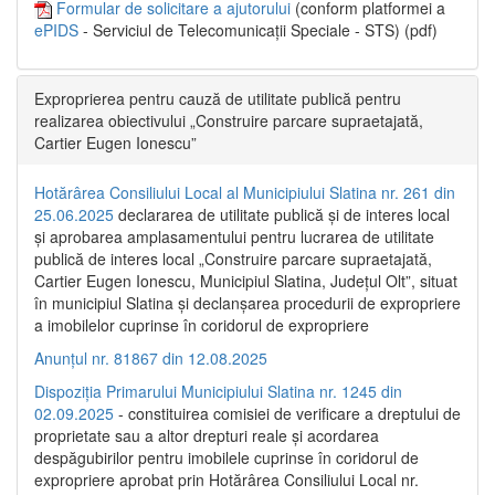
Formular de solicitare a ajutorului
(conform platformei a
ePIDS
- Serviciul de Telecomunicații Speciale - STS) (pdf)
Exproprierea pentru cauză de utilitate publică pentru
realizarea obiectivului „Construire parcare supraetajată,
Cartier Eugen Ionescu”
Hotărârea Consiliului Local al Municipiului Slatina nr. 261 din
25.06.2025
declararea de utilitate publică și de interes local
și aprobarea amplasamentului pentru lucrarea de utilitate
publică de interes local „Construire parcare supraetajată,
Cartier Eugen Ionescu, Municipiul Slatina, Județul Olt”, situat
în municipiul Slatina și declanșarea procedurii de expropriere
a imobilelor cuprinse în coridorul de expropriere
Anunțul nr. 81867 din 12.08.2025
Dispoziția Primarului Municipiului Slatina nr. 1245 din
02.09.2025
- constituirea comisiei de verificare a dreptului de
proprietate sau a altor drepturi reale și acordarea
despăgubirilor pentru imobilele cuprinse în coridorul de
expropriere aprobat prin Hotărârea Consiliului Local nr.