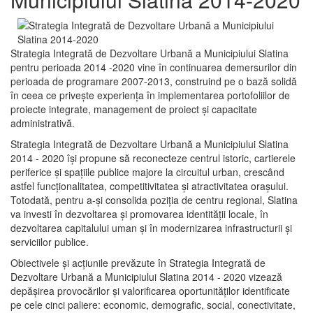
Strategia Integrată de Dezvoltare Urbană a Municipiului Slatina
pentru perioada 2014 -2020 vine în continuarea demersurilor din
perioada de programare 2007-2013, construind pe o bază solidă
în ceea ce priveşte experienţa în implementarea portofoliilor de
proiecte integrate, management de proiect și capacitate
administrativă.
Strategia Integrată de Dezvoltare Urbană a Municipiului Slatina
2014 - 2020 își propune să reconecteze centrul istoric, cartierele
periferice şi spaţiile publice majore la circuitul urban, crescând
astfel funcţionalitatea, competitivitatea şi atractivitatea oraşului.
Totodată, pentru a-şi consolida poziţia de centru regional, Slatina
va investi în dezvoltarea şi promovarea identităţii locale, în
dezvoltarea capitalului uman şi în modernizarea infrastructurii şi
serviciilor publice.
Obiectivele şi acţiunile prevăzute în Strategia Integrată de
Dezvoltare Urbană a Municipiului Slatina 2014 - 2020 vizează
depășirea provocărilor şi valorificarea oportunităţilor identificate
pe cele cinci paliere: economic, demografic, social, conectivitate,