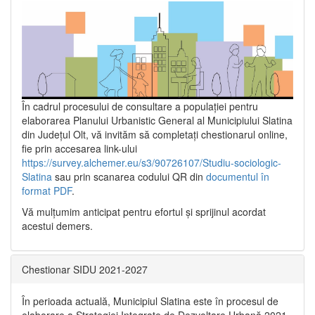
În cadrul procesului de consultare a populaţiei pentru
elaborarea Planului Urbanistic General al Municipiului Slatina
din Județul Olt, vă invităm să completați chestionarul online,
fie prin accesarea link-ului
https://survey.alchemer.eu/s3/90726107/Studiu-sociologic-
Slatina
sau prin scanarea codului QR din
documentul în
format PDF
.
Vă mulţumim anticipat pentru efortul şi sprijinul acordat
acestui demers.
Chestionar SIDU 2021-2027
În perioada actuală, Municipiul Slatina este în procesul de
elaborare a Strategiei Integrate de Dezvoltare Urbană 2021‐