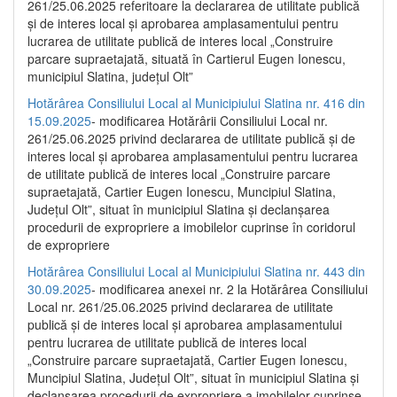
261/25.06.2025 referitoare la declararea de utilitate publică
și de interes local și aprobarea amplasamentului pentru
lucrarea de utilitate publică de interes local „Construire
parcare supraetajată, situată în Cartierul Eugen Ionescu,
municipiul Slatina, județul Olt”
Hotărârea Consiliului Local al Municipiului Slatina nr. 416 din
15.09.2025
- modificarea Hotărârii Consiliului Local nr.
261/25.06.2025 privind declararea de utilitate publică și de
interes local și aprobarea amplasamentului pentru lucrarea
de utilitate publică de interes local „Construire parcare
supraetajată, Cartier Eugen Ionescu, Muncipiul Slatina,
Județul Olt”, situat în municipiul Slatina și declanșarea
procedurii de expropriere a imobilelor cuprinse în coridorul
de expropriere
Hotărârea Consiliului Local al Municipiului Slatina nr. 443 din
30.09.2025
- modificarea anexei nr. 2 la Hotărârea Consiliului
Local nr. 261/25.06.2025 privind declararea de utilitate
publică şi de interes local şi aprobarea amplasamentului
pentru lucrarea de utilitate publică de interes local
„Construire parcare supraetajată, Cartier Eugen Ionescu,
Muncipiul Slatina, Judeţul Olt”, situat în municipiul Slatina şi
declanşarea procedurii de expropriere a imobilelor cuprinse