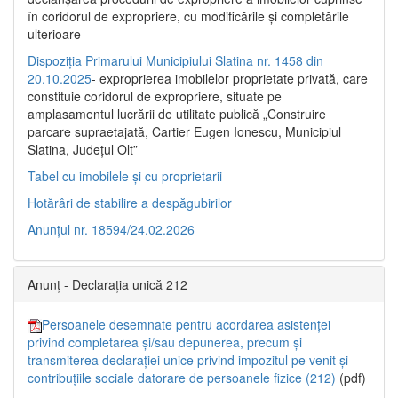
în coridorul de expropriere, cu modificările şi completările
ulterioare
Dispoziția Primarului Municipiului Slatina nr. 1458 din
20.10.2025
- exproprierea imobilelor proprietate privată, care
constituie coridorul de expropriere, situate pe
amplasamentul lucrării de utilitate publică „Construire
parcare supraetajată, Cartier Eugen Ionescu, Municipiul
Slatina, Județul Olt”
Tabel cu imobilele și cu proprietarii
Hotărâri de stabilire a despăgubirilor
Anunțul nr. 18594/24.02.2026
Anunț - Declarația unică 212
Persoanele desemnate pentru acordarea asistenței
privind completarea și/sau depunerea, precum și
transmiterea declarației unice privind impozitul pe venit și
contribuțiile sociale datorare de persoanele fizice (212)
(pdf)