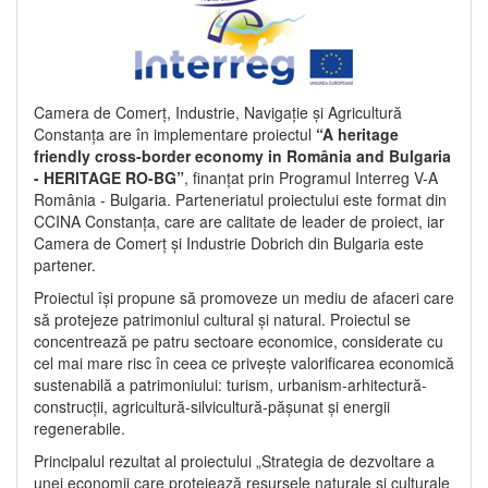
Camera de Comerț, Industrie, Navigație și Agricultură
Constanța are în implementare proiectul
“A heritage
friendly cross-border economy in România and Bulgaria
- HERITAGE RO-BG”
, finanțat prin Programul Interreg V-A
România - Bulgaria. Parteneriatul proiectului este format din
CCINA Constanța, care are calitate de leader de proiect, iar
Camera de Comerț și Industrie Dobrich din Bulgaria este
partener.
Proiectul își propune să promoveze un mediu de afaceri care
să protejeze patrimoniul cultural și natural. Proiectul se
concentrează pe patru sectoare economice, considerate cu
cel mai mare risc în ceea ce privește valorificarea economică
sustenabilă a patrimoniului: turism, urbanism-arhitectură-
construcții, agricultură-silvicultură-pășunat și energii
regenerabile.
Principalul rezultat al proiectului „Strategia de dezvoltare a
unei economii care protejează resursele naturale și culturale