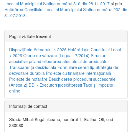
Local al Municipiului Slatina numărul 310 din 28.11.2017
și prin
Hotărârea Consiliului Local al Municipiului Slatina numărul 202 din
31.07.2018
.
Pagini vizitate frecvent
Dispoziţii ale Primarului > 2026
Hotărâri ale Consiliului Local
> 2026
Oferte de vânzare (Legea 17/2014)
Structuri
asociative privind eliberarea atestatului de producător
Transparenţa decizională
Formulare cereri tip
Strategia de
dezvoltare durabilă
Proiecte cu finanţare internaţională
Proiecte de hotărâre
Deschiderea procedurii succesorale
(Anexa 2)
DDI - Executori judecătorești
Taxe şi impozite
online
Informaţii de contact
Strada Mihail Kogălniceanu, numărul 1, Slatina, Olt, cod
230080