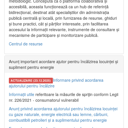
metodologic. Concepută ca o platformă colaborativă și
accesibilă, aceasta funcționează ca un hub de referință
bidirecțional, destinat atât specialiștilor din administrația
publică centrală și locală, prin furnizarea de resurse, ghiduri
și bune practici, cât și părților interesate, prin facilitarea
accesului la informații relevante, instrumente de consultare și
mecanisme de participare și monitorizare publică.
Centrul de resurse
Anunț important acordare ajutor pentru încălzirea locuinței și
supliment pentru energie
Informare privind acordarea
ACTUALIZARE (23.12.2025)
ajutorului pentru încălzire
Informații utile
referitoare la măsurile de sprijin conform Legii
nr. 226/2021 - consumatorul vulnerabil
Anunț privind acordarea ajutorului pentru încălzirea locuinței
cu gaze naturale, energie electrică sau lemne, cărbuni,
combustibili petrolieri și a suplimentului pentru energie