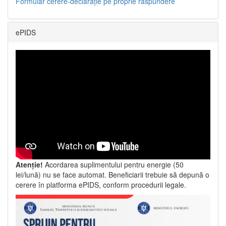
Formular cerere-declarație pe proprie răspundere
ePIDS
Atenție!
Acordarea suplimentului pentru energie (50
lei/lună) nu se face automat. Beneficiarii trebuie să depună o
cerere în platforma ePIDS, conform procedurii legale.