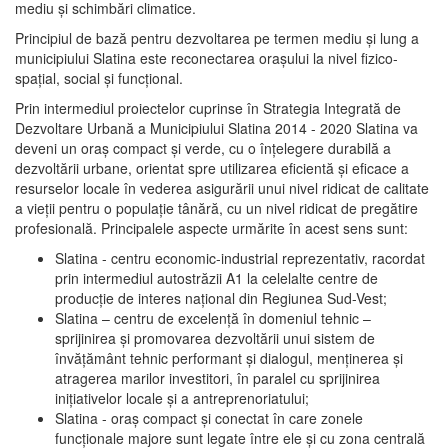
mediu şi schimbări climatice.
Principiul de bază pentru dezvoltarea pe termen mediu şi lung a
municipiului Slatina este reconectarea oraşului la nivel fizico-
spaţial, social şi funcţional.
Prin intermediul proiectelor cuprinse în Strategia Integrată de
Dezvoltare Urbană a Municipiului Slatina 2014 - 2020 Slatina va
deveni un oraş compact şi verde, cu o înţelegere durabilă a
dezvoltării urbane, orientat spre utilizarea eficientă şi eficace a
resurselor locale în vederea asigurării unui nivel ridicat de calitate
a vieţii pentru o populaţie tânără, cu un nivel ridicat de pregătire
profesională. Principalele aspecte urmărite în acest sens sunt:
Slatina - centru economic-industrial reprezentativ, racordat
prin intermediul autostrăzii A1 la celelalte centre de
producţie de interes naţional din Regiunea Sud-Vest;
Slatina – centru de excelenţă în domeniul tehnic –
sprijinirea şi promovarea dezvoltării unui sistem de
învăţământ tehnic performant şi dialogul, menţinerea şi
atragerea marilor investitori, în paralel cu sprijinirea
iniţiativelor locale şi a antreprenoriatului;
Slatina - oraş compact şi conectat în care zonele
funcţionale majore sunt legate între ele şi cu zona centrală