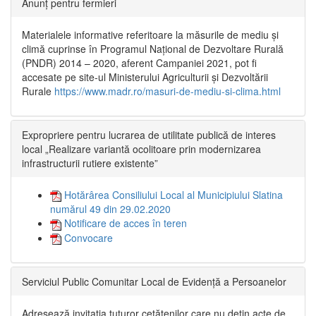
Anunț pentru fermieri
Materialele informative referitoare la măsurile de mediu și
climă cuprinse în Programul Național de Dezvoltare Rurală
(PNDR) 2014 – 2020, aferent Campaniei 2021, pot fi
accesate pe site-ul Ministerului Agriculturii și Dezvoltării
Rurale
https://www.madr.ro/masuri-de-mediu-si-clima.html
Expropriere pentru lucrarea de utilitate publică de interes
local „Realizare variantă ocolitoare prin modernizarea
infrastructurii rutiere existente”
Hotărârea Consiliului Local al Municipiului Slatina
numărul 49 din 29.02.2020
Notificare de acces în teren
Convocare
Serviciul Public Comunitar Local de Evidență a Persoanelor
Adresează invitația tuturor cetățenilor care nu dețin acte de