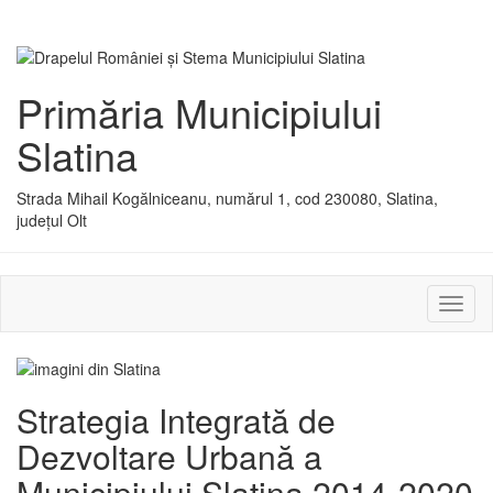
Primăria Municipiului
Slatina
Strada Mihail Kogălniceanu, numărul 1, cod 230080, Slatina,
județul Olt
Activ
sau
dezac
meniu
Strategia Integrată de
Dezvoltare Urbană a
Municipiului Slatina 2014-2020