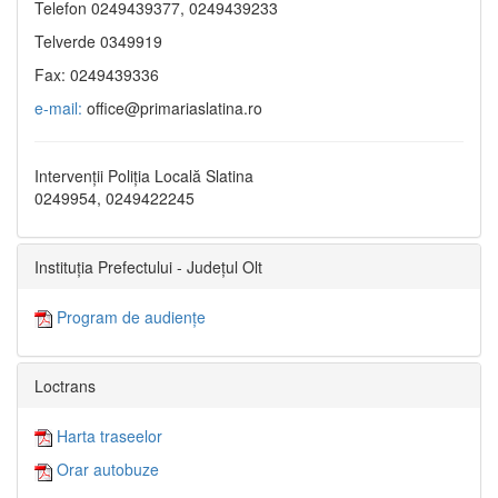
Telefon 0249439377, 0249439233
Telverde 0349919
Fax: 0249439336
e-mail:
office@primariaslatina.ro
Intervenții Poliția Locală Slatina
0249954, 0249422245
Instituția Prefectului - Județul Olt
Program de audiențe
Loctrans
Harta traseelor
Orar autobuze