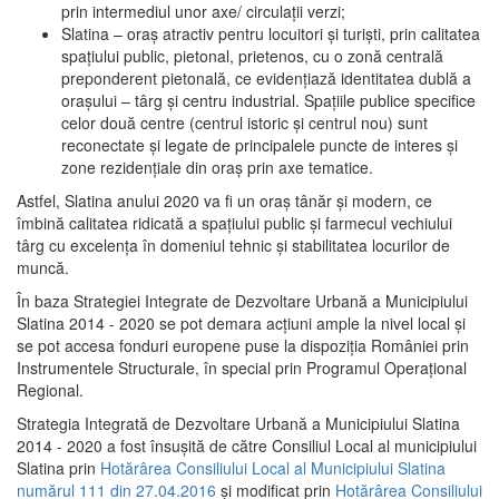
prin intermediul unor axe/ circulații verzi;
Slatina – oraş atractiv pentru locuitori şi turişti, prin calitatea
spaţiului public, pietonal, prietenos, cu o zonă centrală
preponderent pietonală, ce evidenţiază identitatea dublă a
oraşului – târg şi centru industrial. Spaţiile publice specifice
celor două centre (centrul istoric şi centrul nou) sunt
reconectate şi legate de principalele puncte de interes şi
zone rezidenţiale din oraş prin axe tematice.
Astfel, Slatina anului 2020 va fi un oraş tânăr şi modern, ce
îmbină calitatea ridicată a spaţiului public şi farmecul vechiului
târg cu excelenţa în domeniul tehnic şi stabilitatea locurilor de
muncă.
În baza Strategiei Integrate de Dezvoltare Urbană a Municipiului
Slatina 2014 - 2020 se pot demara acţiuni ample la nivel local şi
se pot accesa fonduri europene puse la dispoziţia României prin
Instrumentele Structurale, în special prin Programul Operațional
Regional.
Strategia Integrată de Dezvoltare Urbană a Municipiului Slatina
2014 - 2020 a fost însuşită de către Consiliul Local al municipiului
Slatina prin
Hotărârea Consiliului Local al Municipiului Slatina
numărul 111 din 27.04.2016
și modificat prin
Hotărârea Consiliului