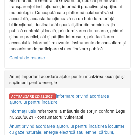
Secretariatului General al Guvernului, dedicat promovării
transparenței instituționale, informării proactive și sprijinului
metodologic. Concepută ca o platformă colaborativă și
accesibilă, aceasta funcționează ca un hub de referință
bidirecțional, destinat atât specialiștilor din administrația
publică centrală și locală, prin furnizarea de resurse, ghiduri
și bune practici, cât și părților interesate, prin facilitarea
accesului la informații relevante, instrumente de consultare și
mecanisme de participare și monitorizare publică.
Centrul de resurse
Anunț important acordare ajutor pentru încălzirea locuinței și
supliment pentru energie
Informare privind acordarea
ACTUALIZARE (23.12.2025)
ajutorului pentru încălzire
Informații utile
referitoare la măsurile de sprijin conform Legii
nr. 226/2021 - consumatorul vulnerabil
Anunț privind acordarea ajutorului pentru încălzirea locuinței
cu gaze naturale, energie electrică sau lemne, cărbuni,