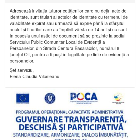
Adresează invitația tuturor cetățenilor care nu dețin acte de
identitate, sunt titulari ai actelor de identitate cu termenul de
valabilitate expirat sau urmează să expire până la sfârșitul
anului și tinerilor care au împlinit vârsta de 14 ani și nu sunt
în posesia unui astfel de document să se prezinte la sediul
Serviciului Public Comunitar Local de Evidență a
Persoanelor, din Strada Centura Basarabilor, numărul 8,
județul Olt, pentru a fi puși în legalitate pe linie de evidență a
persoanelor.
Șef serviciu,
Elena-Claudia Vîlceleanu