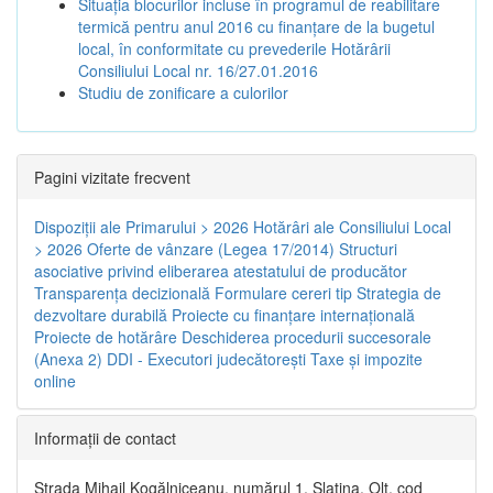
Situația blocurilor incluse în programul de reabilitare
termică pentru anul 2016 cu finanțare de la bugetul
local, în conformitate cu prevederile Hotărârii
Consiliului Local nr. 16/27.01.2016
Studiu de zonificare a culorilor
Pagini vizitate frecvent
Dispoziţii ale Primarului > 2026
Hotărâri ale Consiliului Local
> 2026
Oferte de vânzare (Legea 17/2014)
Structuri
asociative privind eliberarea atestatului de producător
Transparenţa decizională
Formulare cereri tip
Strategia de
dezvoltare durabilă
Proiecte cu finanţare internaţională
Proiecte de hotărâre
Deschiderea procedurii succesorale
(Anexa 2)
DDI - Executori judecătorești
Taxe şi impozite
online
Informaţii de contact
Strada Mihail Kogălniceanu, numărul 1, Slatina, Olt, cod