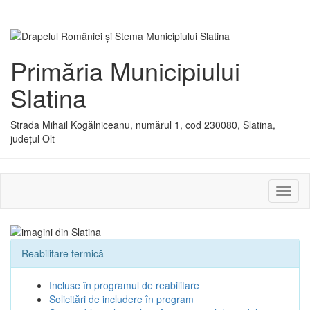
Primăria Municipiului
Slatina
Strada Mihail Kogălniceanu, numărul 1, cod 230080, Slatina,
județul Olt
Activ
sau
dezac
meniu
Reabilitare termică
Incluse în programul de reabilitare
Solicitări de includere în program