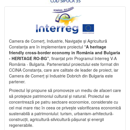
Camera de Comerț, Industrie, Navigație și Agricultură
Constanța are în implementare proiectul
“A heritage
friendly cross-border economy in România and Bulgaria
- HERITAGE RO-BG”
, finanțat prin Programul Interreg V-A
România - Bulgaria. Parteneriatul proiectului este format din
CCINA Constanța, care are calitate de leader de proiect, iar
Camera de Comerț și Industrie Dobrich din Bulgaria este
partener.
Proiectul își propune să promoveze un mediu de afaceri care
să protejeze patrimoniul cultural și natural. Proiectul se
concentrează pe patru sectoare economice, considerate cu
cel mai mare risc în ceea ce privește valorificarea economică
sustenabilă a patrimoniului: turism, urbanism-arhitectură-
construcții, agricultură-silvicultură-pășunat și energii
regenerabile.