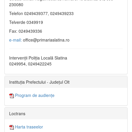
230080
Telefon 0249439377, 0249439233
Telverde 0349919
Fax: 0249439336
e-mail:
office@primariaslatina.ro
Intervenții Poliția Locală Slatina
0249954, 0249422245
Instituția Prefectului - Județul Olt
Program de audiențe
Loctrans
Harta traseelor