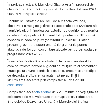
În perioada actuală, Municipiul Slatina este în procesul de
elaborare a Strategiei Integrate de Dezvoltare Urbană 2021‐
2027 a Municipiului Slatina.
Documentul strategic are rolul de a reflecta viziunea,
obiectivele strategice și direcțiile sectoriale de dezvoltare ale
municipiului, prin implicarea factorilor de decizie, a oamenilor
de afaceri și populației din municipiu, pentru stabilirea unui
consens în ceea ce privește viitorul municipiului Slatina,
precum și pentru a stabili prioritățile și criteriile pentru
absorbția de fonduri comunitare alocate pentru perioada de
programare 2021-2027.
În vederea realizării unei strategii de dezvoltare durabilă
care să reflecte nevoile și gradul de mulțumire al cetățenilor
municipiului privind condițiile existente, precum și prioritățile
de dezvoltare viitoare, vă rugăm să ne sprijiniți în
identificarea acestora prin completarea următorului
chestionar
Completând acest
chestionar
de 7-10 minute ne veți ajuta să
colectam cele mai valoroase informații pentru redactarea
Strategiei de Dezvoltare Urbană a Municipiului Slatina.