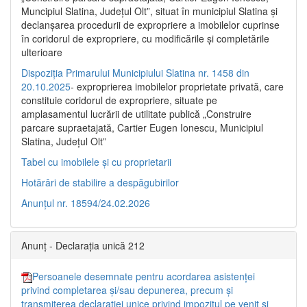
Muncipiul Slatina, Judeţul Olt”, situat în municipiul Slatina şi
declanşarea procedurii de expropriere a imobilelor cuprinse
în coridorul de expropriere, cu modificările şi completările
ulterioare
Dispoziția Primarului Municipiului Slatina nr. 1458 din
20.10.2025
- exproprierea imobilelor proprietate privată, care
constituie coridorul de expropriere, situate pe
amplasamentul lucrării de utilitate publică „Construire
parcare supraetajată, Cartier Eugen Ionescu, Municipiul
Slatina, Județul Olt”
Tabel cu imobilele și cu proprietarii
Hotărâri de stabilire a despăgubirilor
Anunțul nr. 18594/24.02.2026
Anunț - Declarația unică 212
Persoanele desemnate pentru acordarea asistenței
privind completarea și/sau depunerea, precum și
transmiterea declarației unice privind impozitul pe venit și