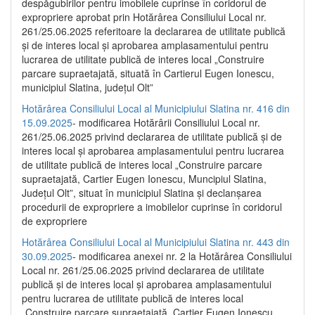
despăgubirilor pentru imobilele cuprinse în coridorul de
expropriere aprobat prin Hotărârea Consiliului Local nr.
261/25.06.2025 referitoare la declararea de utilitate publică
și de interes local și aprobarea amplasamentului pentru
lucrarea de utilitate publică de interes local „Construire
parcare supraetajată, situată în Cartierul Eugen Ionescu,
municipiul Slatina, județul Olt”
Hotărârea Consiliului Local al Municipiului Slatina nr. 416 din
15.09.2025
- modificarea Hotărârii Consiliului Local nr.
261/25.06.2025 privind declararea de utilitate publică și de
interes local și aprobarea amplasamentului pentru lucrarea
de utilitate publică de interes local „Construire parcare
supraetajată, Cartier Eugen Ionescu, Muncipiul Slatina,
Județul Olt”, situat în municipiul Slatina și declanșarea
procedurii de expropriere a imobilelor cuprinse în coridorul
de expropriere
Hotărârea Consiliului Local al Municipiului Slatina nr. 443 din
30.09.2025
- modificarea anexei nr. 2 la Hotărârea Consiliului
Local nr. 261/25.06.2025 privind declararea de utilitate
publică şi de interes local şi aprobarea amplasamentului
pentru lucrarea de utilitate publică de interes local
„Construire parcare supraetajată, Cartier Eugen Ionescu,