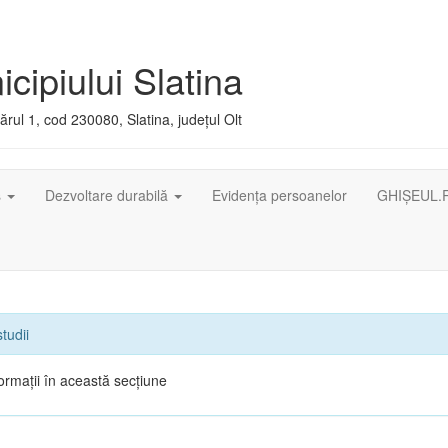
cipiului Slatina
rul 1, cod 230080, Slatina, județul Olt
ș
Dezvoltare durabilă
Evidența persoanelor
GHIȘEUL.
tudii
ormații în această secțiune