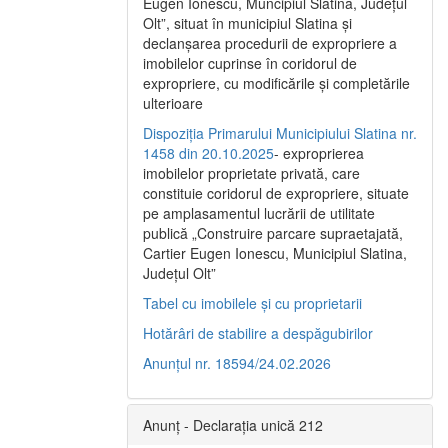
Eugen Ionescu, Muncipiul Slatina, Judeţul
Olt”, situat în municipiul Slatina şi
declanşarea procedurii de expropriere a
imobilelor cuprinse în coridorul de
expropriere, cu modificările şi completările
ulterioare
Dispoziția Primarului Municipiului Slatina nr.
1458 din 20.10.2025
- exproprierea
imobilelor proprietate privată, care
constituie coridorul de expropriere, situate
pe amplasamentul lucrării de utilitate
publică „Construire parcare supraetajată,
Cartier Eugen Ionescu, Municipiul Slatina,
Județul Olt”
Tabel cu imobilele și cu proprietarii
Hotărâri de stabilire a despăgubirilor
Anunțul nr. 18594/24.02.2026
Anunț - Declarația unică 212