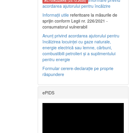
Informare privind
ACTUALIZARE (23.12.2025)
acordarea ajutorului pentru încălzire
Informații utile
referitoare la măsurile de
sprijin conform Legii nr. 226/2021 -
consumatorul vulnerabil
Anunț privind acordarea ajutorului pentru
încălzirea locuinței cu gaze naturale,
energie electrică sau lemne, cărbuni,
combustibili petrolieri și a suplimentului
pentru energie
Formular cerere-declarație pe proprie
răspundere
ePIDS