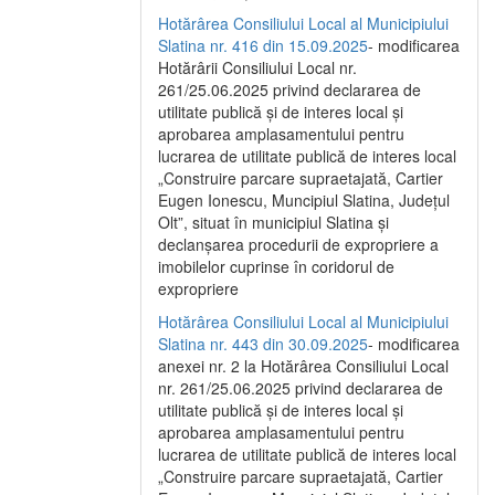
Hotărârea Consiliului Local al Municipiului
Slatina nr. 416 din 15.09.2025
- modificarea
Hotărârii Consiliului Local nr.
261/25.06.2025 privind declararea de
utilitate publică și de interes local și
aprobarea amplasamentului pentru
lucrarea de utilitate publică de interes local
„Construire parcare supraetajată, Cartier
Eugen Ionescu, Muncipiul Slatina, Județul
Olt”, situat în municipiul Slatina și
declanșarea procedurii de expropriere a
imobilelor cuprinse în coridorul de
expropriere
Hotărârea Consiliului Local al Municipiului
Slatina nr. 443 din 30.09.2025
- modificarea
anexei nr. 2 la Hotărârea Consiliului Local
nr. 261/25.06.2025 privind declararea de
utilitate publică şi de interes local şi
aprobarea amplasamentului pentru
lucrarea de utilitate publică de interes local
„Construire parcare supraetajată, Cartier