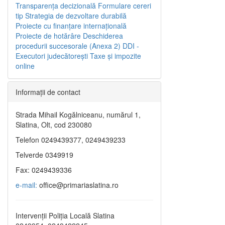
Transparenţa decizională
Formulare cereri
tip
Strategia de dezvoltare durabilă
Proiecte cu finanţare internaţională
Proiecte de hotărâre
Deschiderea
procedurii succesorale (Anexa 2)
DDI -
Executori judecătorești
Taxe şi impozite
online
Informaţii de contact
Strada Mihail Kogălniceanu, numărul 1,
Slatina, Olt, cod 230080
Telefon 0249439377, 0249439233
Telverde 0349919
Fax: 0249439336
e-mail:
office@primariaslatina.ro
Intervenții Poliția Locală Slatina