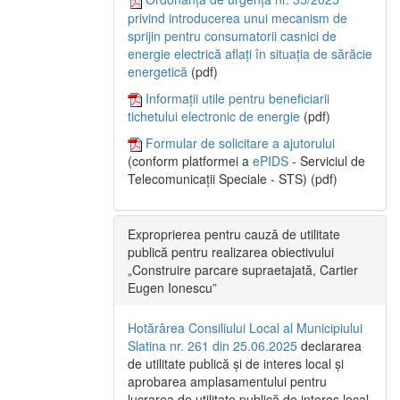
privind introducerea unui mecanism de
sprijin pentru consumatorii casnici de
energie electrică aflați în situația de sărăcie
energetică
(pdf)
Informații utile pentru beneficiarii
tichetului electronic de energie
(pdf)
Formular de solicitare a ajutorului
(conform platformei a
ePIDS
- Serviciul de
Telecomunicații Speciale - STS) (pdf)
Exproprierea pentru cauză de utilitate
publică pentru realizarea obiectivului
„Construire parcare supraetajată, Cartier
Eugen Ionescu”
Hotărârea Consiliului Local al Municipiului
Slatina nr. 261 din 25.06.2025
declararea
de utilitate publică și de interes local și
aprobarea amplasamentului pentru
lucrarea de utilitate publică de interes local