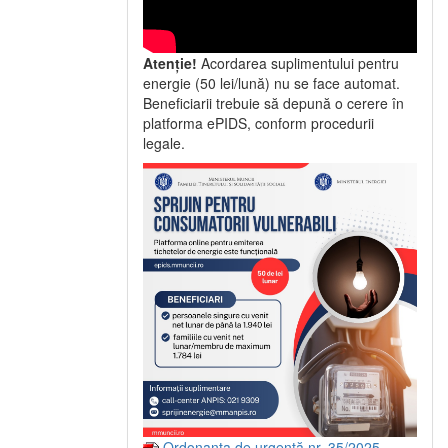
Atenție!
Acordarea suplimentului pentru
energie (50 lei/lună) nu se face automat.
Beneficiarii trebuie să depună o cerere în
platforma ePIDS, conform procedurii
legale.
Ordonanța de urgență nr. 35/2025