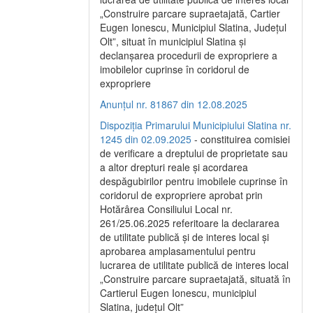
„Construire parcare supraetajată, Cartier
Eugen Ionescu, Municipiul Slatina, Județul
Olt”, situat în municipiul Slatina și
declanșarea procedurii de expropriere a
imobilelor cuprinse în coridorul de
expropriere
Anunțul nr. 81867 din 12.08.2025
Dispoziția Primarului Municipiului Slatina nr.
1245 din 02.09.2025
- constituirea comisiei
de verificare a dreptului de proprietate sau
a altor drepturi reale și acordarea
despăgubirilor pentru imobilele cuprinse în
coridorul de expropriere aprobat prin
Hotărârea Consiliului Local nr.
261/25.06.2025 referitoare la declararea
de utilitate publică și de interes local și
aprobarea amplasamentului pentru
lucrarea de utilitate publică de interes local
„Construire parcare supraetajată, situată în
Cartierul Eugen Ionescu, municipiul
Slatina, județul Olt”