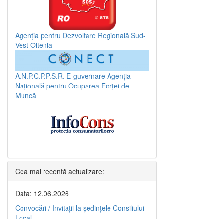
Agenția pentru Dezvoltare Regională Sud-
Vest Oltenia
A.N.P.C.P.P.S.R.
E-guvernare
Agenția
Națională pentru Ocuparea Forței de
Muncă
Cea mai recentă actualizare:
Data: 12.06.2026
Convocări / Invitaţii la şedinţele Consiliului
Local