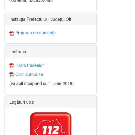
0249954, 0249422245
Instituția Prefectului - Județul Olt
Program de audiențe
Loctrans
Harta traseelor
Orar autobuze
(valabil începând cu 1 iunie 2018)
Legături utile