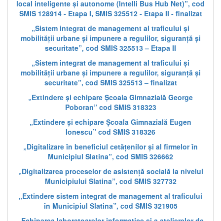
local inteligente și autonome (Intelli Bus Hub Net)”, cod
SMIS 128914 - Etapa I, SMIS 325512 - Etapa II - finalizat
„Sistem integrat de management al traficului și
mobilității urbane și impunere a regulilor, siguranță și
securitate”, cod SMIS 325513 – Etapa II
„Sistem integrat de management al traficului și
mobilității urbane și impunere a regulilor, siguranță și
securitate”, cod SMIS 325513 – finalizat
„Extindere și echipare Școala Gimnazială George
Poboran” cod SMIS 318323
„Extindere și echipare Școala Gimnazială Eugen
Ionescu” cod SMIS 318326
„Digitalizare în beneficiul cetățenilor și al firmelor în
Municipiul Slatina”, cod SMIS 326662
„Digitalizarea proceselor de asistență socială la nivelul
Municipiului Slatina”, cod SMIS 327732
„Extindere sistem integrat de management al traficului
în Municipiul Slatina”, cod SMIS 321905
„Echiparea laboratoarelor informatice și a atelierelor de