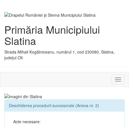
Primăria Municipiului
Slatina
Strada Mihail Kogălniceanu, numărul 1, cod 230080, Slatina,
județul Olt
Activ
sau
dezac
meniu
Deschiderea procedurii succesorale (Anexa nr. 2)
Acte necesare: