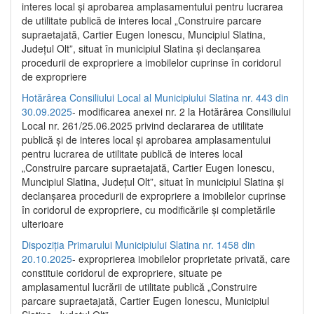
interes local și aprobarea amplasamentului pentru lucrarea
de utilitate publică de interes local „Construire parcare
supraetajată, Cartier Eugen Ionescu, Muncipiul Slatina,
Județul Olt”, situat în municipiul Slatina și declanșarea
procedurii de expropriere a imobilelor cuprinse în coridorul
de expropriere
Hotărârea Consiliului Local al Municipiului Slatina nr. 443 din
30.09.2025
- modificarea anexei nr. 2 la Hotărârea Consiliului
Local nr. 261/25.06.2025 privind declararea de utilitate
publică şi de interes local şi aprobarea amplasamentului
pentru lucrarea de utilitate publică de interes local
„Construire parcare supraetajată, Cartier Eugen Ionescu,
Muncipiul Slatina, Judeţul Olt”, situat în municipiul Slatina şi
declanşarea procedurii de expropriere a imobilelor cuprinse
în coridorul de expropriere, cu modificările şi completările
ulterioare
Dispoziția Primarului Municipiului Slatina nr. 1458 din
20.10.2025
- exproprierea imobilelor proprietate privată, care
constituie coridorul de expropriere, situate pe
amplasamentul lucrării de utilitate publică „Construire
parcare supraetajată, Cartier Eugen Ionescu, Municipiul