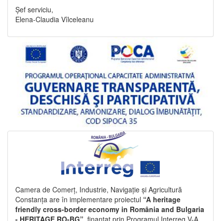
Șef serviciu,
Elena-Claudia Vîlceleanu
Camera de Comerț, Industrie, Navigație și Agricultură
Constanța are în implementare proiectul
“A heritage
friendly cross-border economy in România and Bulgaria
- HERITAGE RO-BG”
, finanțat prin Programul Interreg V-A