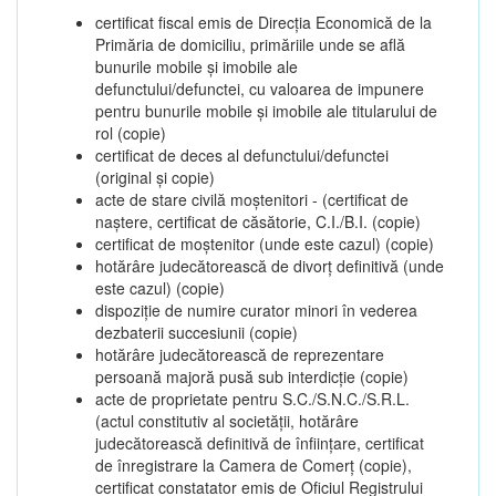
certificat fiscal emis de Direcția Economică de la
Primăria de domiciliu, primăriile unde se află
bunurile mobile și imobile ale
defunctului/defunctei, cu valoarea de impunere
pentru bunurile mobile și imobile ale titularului de
rol (copie)
certificat de deces al defunctului/defunctei
(original și copie)
acte de stare civilă moștenitori - (certificat de
naștere, certificat de căsătorie, C.I./B.I. (copie)
certificat de moștenitor (unde este cazul) (copie)
hotărâre judecătorească de divorț definitivă (unde
este cazul) (copie)
dispoziție de numire curator minori în vederea
dezbaterii succesiunii (copie)
hotărâre judecătorească de reprezentare
persoană majoră pusă sub interdicție (copie)
acte de proprietate pentru S.C./S.N.C./S.R.L.
(actul constitutiv al societății, hotărâre
judecătorească definitivă de înființare, certificat
de înregistrare la Camera de Comerț (copie),
certificat constatator emis de Oficiul Registrului