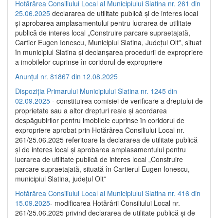
Hotărârea Consiliului Local al Municipiului Slatina nr. 261 din
25.06.2025
declararea de utilitate publică și de interes local
și aprobarea amplasamentului pentru lucrarea de utilitate
publică de interes local „Construire parcare supraetajată,
Cartier Eugen Ionescu, Municipiul Slatina, Județul Olt”, situat
în municipiul Slatina și declanșarea procedurii de expropriere
a imobilelor cuprinse în coridorul de expropriere
Anunțul nr. 81867 din 12.08.2025
Dispoziția Primarului Municipiului Slatina nr. 1245 din
02.09.2025
- constituirea comisiei de verificare a dreptului de
proprietate sau a altor drepturi reale și acordarea
despăgubirilor pentru imobilele cuprinse în coridorul de
expropriere aprobat prin Hotărârea Consiliului Local nr.
261/25.06.2025 referitoare la declararea de utilitate publică
și de interes local și aprobarea amplasamentului pentru
lucrarea de utilitate publică de interes local „Construire
parcare supraetajată, situată în Cartierul Eugen Ionescu,
municipiul Slatina, județul Olt”
Hotărârea Consiliului Local al Municipiului Slatina nr. 416 din
15.09.2025
- modificarea Hotărârii Consiliului Local nr.
261/25.06.2025 privind declararea de utilitate publică și de