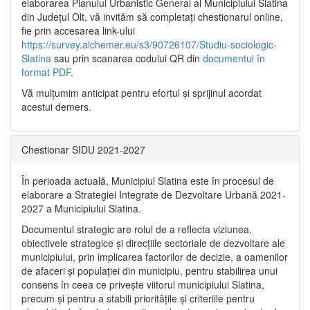
elaborarea Planului Urbanistic General al Municipiului Slatina
din Județul Olt, vă invităm să completați chestionarul online,
fie prin accesarea link-ului
https://survey.alchemer.eu/s3/90726107/Studiu-sociologic-
Slatina
sau prin scanarea codului QR din
documentul în
format PDF
.
Vă mulţumim anticipat pentru efortul şi sprijinul acordat
acestui demers.
Chestionar SIDU 2021-2027
În perioada actuală, Municipiul Slatina este în procesul de
elaborare a Strategiei Integrate de Dezvoltare Urbană 2021‐
2027 a Municipiului Slatina.
Documentul strategic are rolul de a reflecta viziunea,
obiectivele strategice și direcțiile sectoriale de dezvoltare ale
municipiului, prin implicarea factorilor de decizie, a oamenilor
de afaceri și populației din municipiu, pentru stabilirea unui
consens în ceea ce privește viitorul municipiului Slatina,
precum și pentru a stabili prioritățile și criteriile pentru