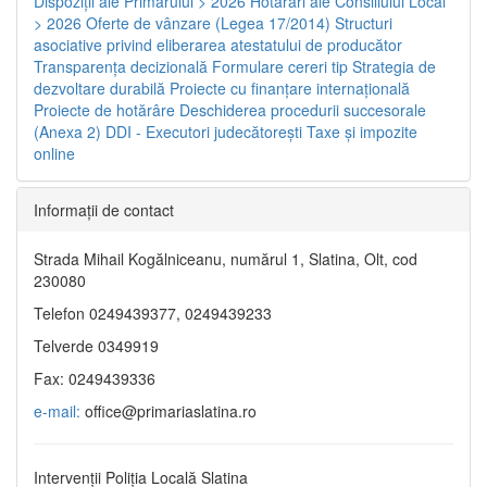
Dispoziţii ale Primarului > 2026
Hotărâri ale Consiliului Local
> 2026
Oferte de vânzare (Legea 17/2014)
Structuri
asociative privind eliberarea atestatului de producător
Transparenţa decizională
Formulare cereri tip
Strategia de
dezvoltare durabilă
Proiecte cu finanţare internaţională
Proiecte de hotărâre
Deschiderea procedurii succesorale
(Anexa 2)
DDI - Executori judecătorești
Taxe şi impozite
online
Informaţii de contact
Strada Mihail Kogălniceanu, numărul 1, Slatina, Olt, cod
230080
Telefon 0249439377, 0249439233
Telverde 0349919
Fax: 0249439336
e-mail:
office@primariaslatina.ro
Intervenții Poliția Locală Slatina