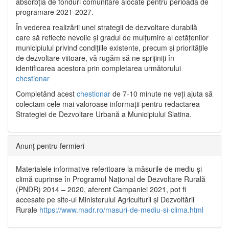
absorbția de fonduri comunitare alocate pentru perioada de
programare 2021-2027.
În vederea realizării unei strategii de dezvoltare durabilă
care să reflecte nevoile și gradul de mulțumire al cetățenilor
municipiului privind condițiile existente, precum și prioritățile
de dezvoltare viitoare, vă rugăm să ne sprijiniți în
identificarea acestora prin completarea următorului
chestionar
Completând acest
chestionar
de 7-10 minute ne veți ajuta să
colectam cele mai valoroase informații pentru redactarea
Strategiei de Dezvoltare Urbană a Municipiului Slatina.
Anunț pentru fermieri
Materialele informative referitoare la măsurile de mediu și
climă cuprinse în Programul Național de Dezvoltare Rurală
(PNDR) 2014 – 2020, aferent Campaniei 2021, pot fi
accesate pe site-ul Ministerului Agriculturii și Dezvoltării
Rurale
https://www.madr.ro/masuri-de-mediu-si-clima.html