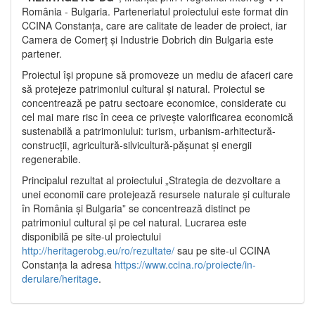
România - Bulgaria. Parteneriatul proiectului este format din
CCINA Constanța, care are calitate de leader de proiect, iar
Camera de Comerț și Industrie Dobrich din Bulgaria este
partener.
Proiectul își propune să promoveze un mediu de afaceri care
să protejeze patrimoniul cultural și natural. Proiectul se
concentrează pe patru sectoare economice, considerate cu
cel mai mare risc în ceea ce privește valorificarea economică
sustenabilă a patrimoniului: turism, urbanism-arhitectură-
construcții, agricultură-silvicultură-pășunat și energii
regenerabile.
Principalul rezultat al proiectului „Strategia de dezvoltare a
unei economii care protejează resursele naturale și culturale
în România și Bulgaria” se concentrează distinct pe
patrimoniul cultural și pe cel natural. Lucrarea este
disponibilă pe site-ul proiectului
http://heritagerobg.eu/ro/rezultate/
sau pe site-ul CCINA
Constanța la adresa
https://www.ccina.ro/proiecte/in-
derulare/heritage
.