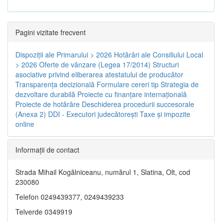
Pagini vizitate frecvent
Dispoziţii ale Primarului > 2026
Hotărâri ale Consiliului Local
> 2026
Oferte de vânzare (Legea 17/2014)
Structuri
asociative privind eliberarea atestatului de producător
Transparenţa decizională
Formulare cereri tip
Strategia de
dezvoltare durabilă
Proiecte cu finanţare internaţională
Proiecte de hotărâre
Deschiderea procedurii succesorale
(Anexa 2)
DDI - Executori judecătorești
Taxe şi impozite
online
Informaţii de contact
Strada Mihail Kogălniceanu, numărul 1, Slatina, Olt, cod
230080
Telefon 0249439377, 0249439233
Telverde 0349919