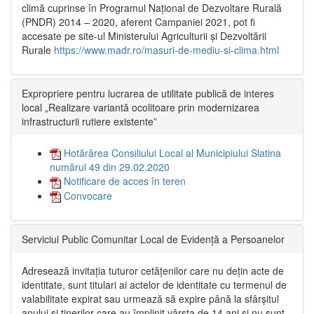
climă cuprinse în Programul Național de Dezvoltare Rurală
(PNDR) 2014 – 2020, aferent Campaniei 2021, pot fi
accesate pe site-ul Ministerului Agriculturii și Dezvoltării
Rurale
https://www.madr.ro/masuri-de-mediu-si-clima.html
Expropriere pentru lucrarea de utilitate publică de interes
local „Realizare variantă ocolitoare prin modernizarea
infrastructurii rutiere existente”
Hotărârea Consiliului Local al Municipiului Slatina
numărul 49 din 29.02.2020
Notificare de acces în teren
Convocare
Serviciul Public Comunitar Local de Evidență a Persoanelor
Adresează invitația tuturor cetățenilor care nu dețin acte de
identitate, sunt titulari ai actelor de identitate cu termenul de
valabilitate expirat sau urmează să expire până la sfârșitul
anului și tinerilor care au împlinit vârsta de 14 ani și nu sunt