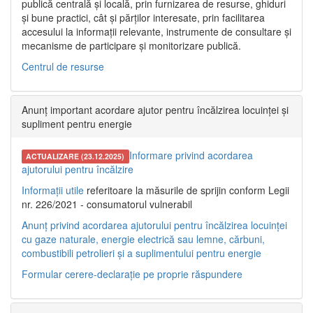
publică centrală și locală, prin furnizarea de resurse, ghiduri
și bune practici, cât și părților interesate, prin facilitarea
accesului la informații relevante, instrumente de consultare și
mecanisme de participare și monitorizare publică.
Centrul de resurse
Anunț important acordare ajutor pentru încălzirea locuinței și
supliment pentru energie
Informare privind acordarea
ACTUALIZARE (23.12.2025)
ajutorului pentru încălzire
Informații utile
referitoare la măsurile de sprijin conform Legii
nr. 226/2021 - consumatorul vulnerabil
Anunț privind acordarea ajutorului pentru încălzirea locuinței
cu gaze naturale, energie electrică sau lemne, cărbuni,
combustibili petrolieri și a suplimentului pentru energie
Formular cerere-declarație pe proprie răspundere