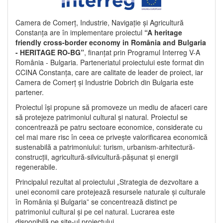
Camera de Comerț, Industrie, Navigație și Agricultură
Constanța are în implementare proiectul
“A heritage
friendly cross-border economy in România and Bulgaria
- HERITAGE RO-BG”
, finanțat prin Programul Interreg V-A
România - Bulgaria. Parteneriatul proiectului este format din
CCINA Constanța, care are calitate de leader de proiect, iar
Camera de Comerț și Industrie Dobrich din Bulgaria este
partener.
Proiectul își propune să promoveze un mediu de afaceri care
să protejeze patrimoniul cultural și natural. Proiectul se
concentrează pe patru sectoare economice, considerate cu
cel mai mare risc în ceea ce privește valorificarea economică
sustenabilă a patrimoniului: turism, urbanism-arhitectură-
construcții, agricultură-silvicultură-pășunat și energii
regenerabile.
Principalul rezultat al proiectului „Strategia de dezvoltare a
unei economii care protejează resursele naturale și culturale
în România și Bulgaria” se concentrează distinct pe
patrimoniul cultural și pe cel natural. Lucrarea este
disponibilă pe site-ul proiectului