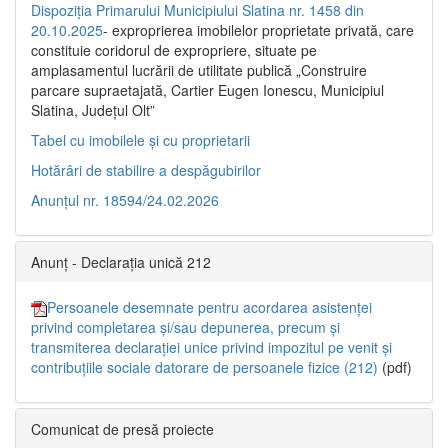
Dispoziția Primarului Municipiului Slatina nr. 1458 din
20.10.2025
- exproprierea imobilelor proprietate privată, care
constituie coridorul de expropriere, situate pe
amplasamentul lucrării de utilitate publică „Construire
parcare supraetajată, Cartier Eugen Ionescu, Municipiul
Slatina, Județul Olt”
Tabel cu imobilele și cu proprietarii
Hotărâri de stabilire a despăgubirilor
Anunțul nr. 18594/24.02.2026
Anunț - Declarația unică 212
Persoanele desemnate pentru acordarea asistenței
privind completarea și/sau depunerea, precum și
transmiterea declarației unice privind impozitul pe venit și
contribuțiile sociale datorare de persoanele fizice (212)
(pdf)
Comunicat de presă proiecte