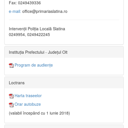
Fax: 0249439336
e-mail:
office@primariaslatina.ro
Intervenții Poliția Locală Slatina
0249954, 0249422245
Instituția Prefectului - Județul Olt
Program de audiențe
Loctrans
Harta traseelor
Orar autobuze
(valabil începând cu 1 iunie 2018)