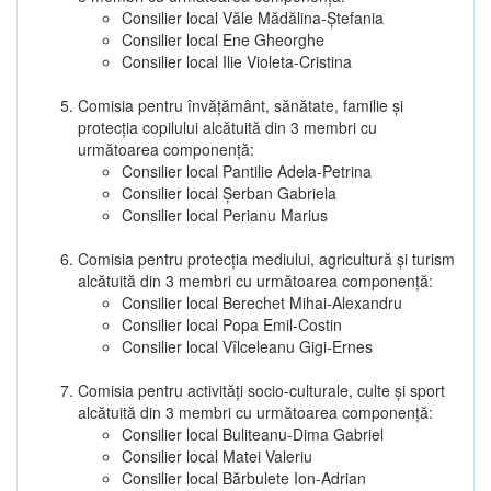
Consilier local Văle Mădălina-Ștefania
Consilier local Ene Gheorghe
Consilier local Ilie Violeta-Cristina
Comisia pentru învăţământ, sănătate, familie şi
protecţia copilului alcătuită din 3 membri cu
următoarea componenţă:
Consilier local Pantilie Adela-Petrina
Consilier local Șerban Gabriela
Consilier local Perianu Marius
Comisia pentru protecţia mediului, agricultură şi turism
alcătuită din 3 membri cu următoarea componenţă:
Consilier local Berechet Mihai-Alexandru
Consilier local Popa Emil-Costin
Consilier local Vîlceleanu Gigi-Ernes
Comisia pentru activităţi socio-culturale, culte şi sport
alcătuită din 3 membri cu următoarea componenţă:
Consilier local Buliteanu-Dima Gabriel
Consilier local Matei Valeriu
Consilier local Bărbulete Ion-Adrian