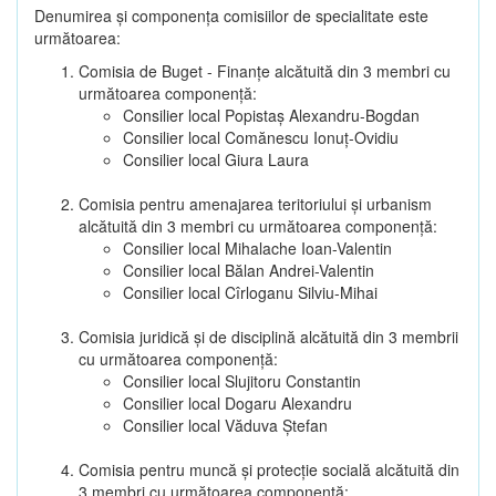
Denumirea şi componenţa comisiilor de specialitate este
următoarea:
Comisia de Buget - Finanţe alcătuită din 3 membri cu
următoarea componenţă:
Consilier local Popistaș Alexandru-Bogdan
Consilier local Comănescu Ionuț-Ovidiu
Consilier local Giura Laura
Comisia pentru amenajarea teritoriului şi urbanism
alcătuită din 3 membri cu următoarea componenţă:
Consilier local Mihalache Ioan-Valentin
Consilier local Bălan Andrei-Valentin
Consilier local Cîrloganu Silviu-Mihai
Comisia juridică şi de disciplină alcătuită din 3 membrii
cu următoarea componenţă:
Consilier local Slujitoru Constantin
Consilier local Dogaru Alexandru
Consilier local Văduva Ștefan
Comisia pentru muncă şi protecţie socială alcătuită din
3 membri cu următoarea componenţă: