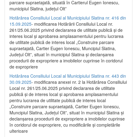
parcare supraetajată, situată în Cartierul Eugen Ionescu,
municipiul Slatina, județul Olt”
Hotărârea Consiliului Local al Municipiului Slatina nr. 416 din
15.09.2025
- modificarea Hotărârii Consiliului Local nr.
261/25.06.2025 privind declararea de utilitate publică și de
interes local și aprobarea amplasamentului pentru lucrarea
de utilitate publică de interes local „Construire parcare
supraetajată, Cartier Eugen Ionescu, Muncipiul Slatina,
Județul Olt”, situat în municipiul Slatina și declanșarea
procedurii de expropriere a imobilelor cuprinse în coridorul
de expropriere
Hotărârea Consiliului Local al Municipiului Slatina nr. 443 din
30.09.2025
- modificarea anexei nr. 2 la Hotărârea Consiliului
Local nr. 261/25.06.2025 privind declararea de utilitate
publică şi de interes local şi aprobarea amplasamentului
pentru lucrarea de utilitate publică de interes local
„Construire parcare supraetajată, Cartier Eugen Ionescu,
Muncipiul Slatina, Judeţul Olt”, situat în municipiul Slatina şi
declanşarea procedurii de expropriere a imobilelor cuprinse
în coridorul de expropriere, cu modificările şi completările
ulterioare