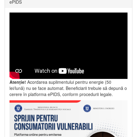
ePIDS
Atenție!
Acordarea suplimentului pentru energie (50
lei/lună) nu se face automat. Beneficiarii trebuie să depună o
cerere în platforma ePIDS, conform procedurii legale.