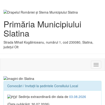
Primăria Municipiului
Slatina
Strada Mihail Kogălniceanu, numărul 1, cod 230080, Slatina,
județul Olt
Activ
sau
dezac
meniu
Convocări / Invitaţii la ședintele Consiliului Local
Sedinţa extraordinară din data de
03.08.2026
(Data publicării: 30.07.2026)