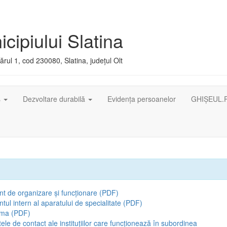
cipiului Slatina
rul 1, cod 230080, Slatina, județul Olt
ș
Dezvoltare durabilă
Evidența persoanelor
GHIȘEUL.
t de organizare și funcționare (PDF)
ul intern al aparatului de specialitate (PDF)
ama (PDF)
tele de contact ale instituțiilor care funcționează în subordinea