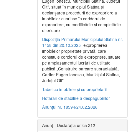
Eugen Ionescu, Muncipiul Slatina, Judeţul
Olt”, situat în municipiul Slatina şi
declanşarea procedurii de expropriere a
imobilelor cuprinse în coridorul de
expropriere, cu modificările şi completările
ulterioare
Dispoziția Primarului Municipiului Slatina nr.
1458 din 20.10.2025
- exproprierea
imobilelor proprietate privată, care
constituie coridorul de expropriere, situate
pe amplasamentul lucrării de utilitate
publică „Construire parcare supraetajată,
Cartier Eugen Ionescu, Municipiul Slatina,
Județul Olt”
Tabel cu imobilele și cu proprietarii
Hotărâri de stabilire a despăgubirilor
Anunțul nr. 18594/24.02.2026
Anunț - Declarația unică 212