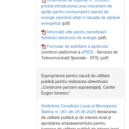
privind introducerea unui mecanism de
sprijin pentru consumatorii casnici de
energie electrică aflați în situația de sărăcie
energetică
(pdf)
Informații utile pentru beneficiarii
tichetului electronic de energie
(pdf)
Formular de solicitare a ajutorului
(conform platformei a
ePIDS
- Serviciul de
Telecomunicații Speciale - STS) (pdf)
Exproprierea pentru cauză de utilitate
publică pentru realizarea obiectivului
„Construire parcare supraetajată, Cartier
Eugen Ionescu”
Hotărârea Consiliului Local al Municipiului
Slatina nr. 261 din 25.06.2025
declararea
de utilitate publică și de interes local și
aprobarea amplasamentului pentru
lucrarea de utilitate publică de interes local