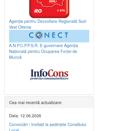
Agenția pentru Dezvoltare Regională Sud-
Vest Oltenia
A.N.P.C.P.P.S.R.
E-guvernare
Agenția
Națională pentru Ocuparea Forței de
Muncă
Cea mai recentă actualizare:
Data: 12.06.2026
Convocări / Invitaţii la şedinţele Consiliului
Local