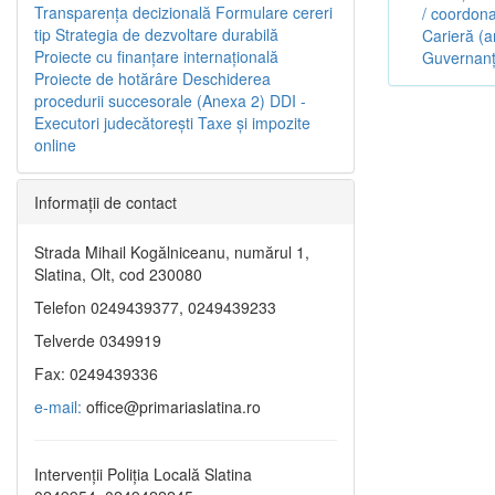
Transparenţa decizională
Formulare cereri
/ coordona
tip
Strategia de dezvoltare durabilă
Carieră (a
Proiecte cu finanţare internaţională
Guvernanț
Proiecte de hotărâre
Deschiderea
procedurii succesorale (Anexa 2)
DDI -
Executori judecătorești
Taxe şi impozite
online
Informaţii de contact
Strada Mihail Kogălniceanu, numărul 1,
Slatina, Olt, cod 230080
Telefon 0249439377, 0249439233
Telverde 0349919
Fax: 0249439336
e-mail:
office@primariaslatina.ro
Intervenții Poliția Locală Slatina