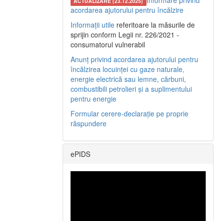
Informare privind
ACTUALIZARE (23.12.2025)
acordarea ajutorului pentru încălzire
Informații utile
referitoare la măsurile de
sprijin conform Legii nr. 226/2021 -
consumatorul vulnerabil
Anunț privind acordarea ajutorului pentru
încălzirea locuinței cu gaze naturale,
energie electrică sau lemne, cărbuni,
combustibili petrolieri și a suplimentului
pentru energie
Formular cerere-declarație pe proprie
răspundere
ePIDS