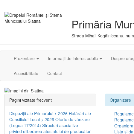
Primăria Muni
Strada Mihail Kogălniceanu, numă
Prezentare
Informații de interes public
Despre ora
Accesibilitate
Contact
Pagini vizitate frecvent
Organizare
Dispoziţii ale Primarului > 2026
Hotărâri ale
Regulamen
Consiliului Local > 2026
Oferte de vânzare
Regulament
(Legea 17/2014)
Structuri asociative
Organigr
privind eliberarea atestatului de producător
Lista și da