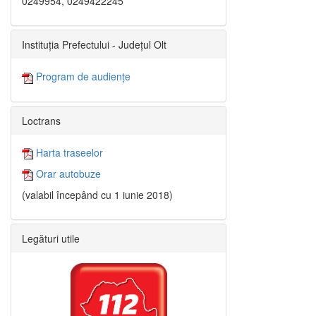
0249954, 0249422245
Instituția Prefectului - Județul Olt
Program de audiențe
Loctrans
Harta traseelor
Orar autobuze
(valabil începând cu 1 iunie 2018)
Legături utile