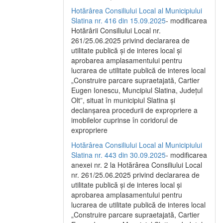
Hotărârea Consiliului Local al Municipiului
Slatina nr. 416 din 15.09.2025
- modificarea
Hotărârii Consiliului Local nr.
261/25.06.2025 privind declararea de
utilitate publică și de interes local și
aprobarea amplasamentului pentru
lucrarea de utilitate publică de interes local
„Construire parcare supraetajată, Cartier
Eugen Ionescu, Muncipiul Slatina, Județul
Olt”, situat în municipiul Slatina și
declanșarea procedurii de expropriere a
imobilelor cuprinse în coridorul de
expropriere
Hotărârea Consiliului Local al Municipiului
Slatina nr. 443 din 30.09.2025
- modificarea
anexei nr. 2 la Hotărârea Consiliului Local
nr. 261/25.06.2025 privind declararea de
utilitate publică şi de interes local şi
aprobarea amplasamentului pentru
lucrarea de utilitate publică de interes local
„Construire parcare supraetajată, Cartier