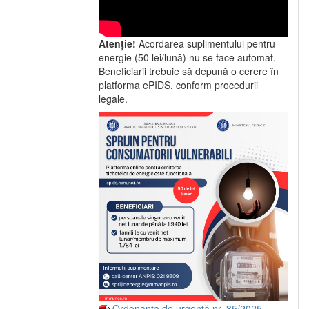
Atenție!
Acordarea suplimentului pentru
energie (50 lei/lună) nu se face automat.
Beneficiarii trebuie să depună o cerere în
platforma ePIDS, conform procedurii
legale.
Ordonanța de urgență nr. 35/2025