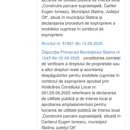
„Construire parcare supraetajată, Cartier
Eugen Ionescu, Municipiul Slatina, Județul
Olt”, situat în municipiul Slatina și
declanșarea procedurii de expropriere a
imobilelor cuprinse în coridorul de
expropriere
Anunțul nr. 81867 din 12.08.2025
Dispoziția Primarului Municipiului Slatina nr.
1245 din 02.09.2025
- constituirea comisiei
de verificare a dreptului de proprietate sau
a altor drepturi reale și acordarea
despăgubirilor pentru imobilele cuprinse în
coridorul de expropriere aprobat prin
Hotărârea Consiliului Local nr.
261/25.06.2025 referitoare la declararea
de utilitate publică și de interes local și
aprobarea amplasamentului pentru
lucrarea de utilitate publică de interes local
„Construire parcare supraetajată, situată în
Cartierul Eugen Ionescu, municipiul
Slatina, județul Olt”