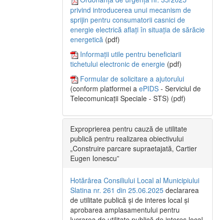
privind introducerea unui mecanism de
sprijin pentru consumatorii casnici de
energie electrică aflați în situația de sărăcie
energetică
(pdf)
Informații utile pentru beneficiarii
tichetului electronic de energie
(pdf)
Formular de solicitare a ajutorului
(conform platformei a
ePIDS
- Serviciul de
Telecomunicații Speciale - STS) (pdf)
Exproprierea pentru cauză de utilitate
publică pentru realizarea obiectivului
„Construire parcare supraetajată, Cartier
Eugen Ionescu”
Hotărârea Consiliului Local al Municipiului
Slatina nr. 261 din 25.06.2025
declararea
de utilitate publică și de interes local și
aprobarea amplasamentului pentru
lucrarea de utilitate publică de interes local