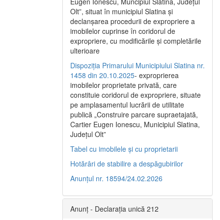
Eugen Ionescu, Muncipiul Slatina, Judeţul
Olt”, situat în municipiul Slatina şi
declanşarea procedurii de expropriere a
imobilelor cuprinse în coridorul de
expropriere, cu modificările şi completările
ulterioare
Dispoziția Primarului Municipiului Slatina nr.
1458 din 20.10.2025
- exproprierea
imobilelor proprietate privată, care
constituie coridorul de expropriere, situate
pe amplasamentul lucrării de utilitate
publică „Construire parcare supraetajată,
Cartier Eugen Ionescu, Municipiul Slatina,
Județul Olt”
Tabel cu imobilele și cu proprietarii
Hotărâri de stabilire a despăgubirilor
Anunțul nr. 18594/24.02.2026
Anunț - Declarația unică 212