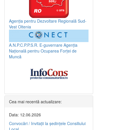
Agenția pentru Dezvoltare Regională Sud-
Vest Oltenia
A.N.P.C.P.P.S.R.
E-guvernare
Agenția
Națională pentru Ocuparea Forței de
Muncă
Cea mai recentă actualizare:
Data: 12.06.2026
Convocări / Invitaţii la şedinţele Consiliului
Local