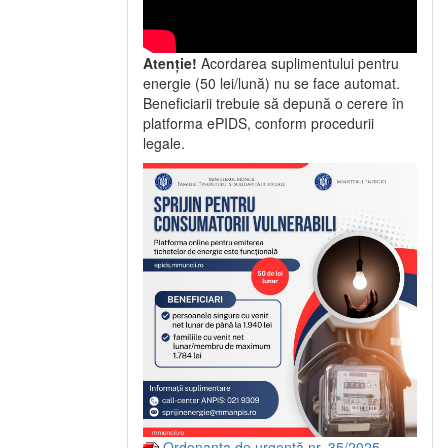
Atenție!
Acordarea suplimentului pentru
energie (50 lei/lună) nu se face automat.
Beneficiarii trebuie să depună o cerere în
platforma ePIDS, conform procedurii
legale.
Ordonanța de urgență nr. 35/2025