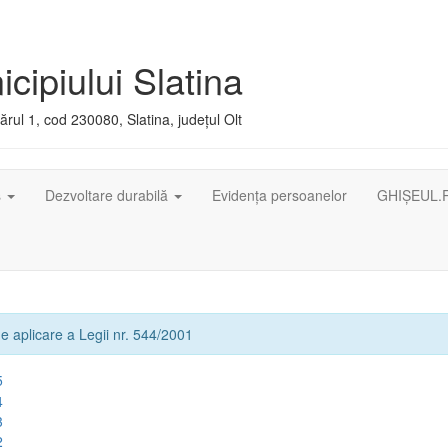
cipiului Slatina
rul 1, cod 230080, Slatina, județul Olt
ș
Dezvoltare durabilă
Evidența persoanelor
GHIȘEUL.
e aplicare a Legii nr. 544/2001
5
4
3
2