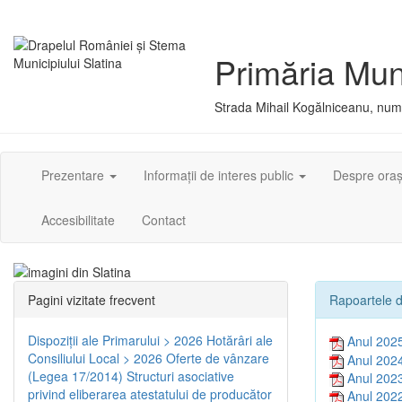
Primăria Muni
Strada Mihail Kogălniceanu, numă
Prezentare
Informații de interes public
Despre ora
Accesibilitate
Contact
Pagini vizitate frecvent
Rapoartele d
Dispoziţii ale Primarului > 2026
Hotărâri ale
Anul 202
Consiliului Local > 2026
Oferte de vânzare
Anul 202
(Legea 17/2014)
Structuri asociative
Anul 202
privind eliberarea atestatului de producător
Anul 202