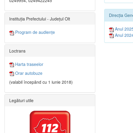
0249954, 0249422245
Direcția Gen
Instituția Prefectului - Județul Olt
Anul 202
Program de audiențe
Anul 202
Loctrans
Harta traseelor
Orar autobuze
(valabil începând cu 1 iunie 2018)
Legături utile