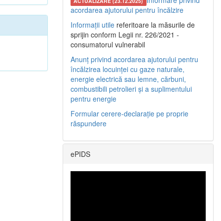
Informare privind
ACTUALIZARE (23.12.2025)
acordarea ajutorului pentru încălzire
Informații utile
referitoare la măsurile de
sprijin conform Legii nr. 226/2021 -
consumatorul vulnerabil
Anunț privind acordarea ajutorului pentru
încălzirea locuinței cu gaze naturale,
energie electrică sau lemne, cărbuni,
combustibili petrolieri și a suplimentului
pentru energie
Formular cerere-declarație pe proprie
răspundere
ePIDS