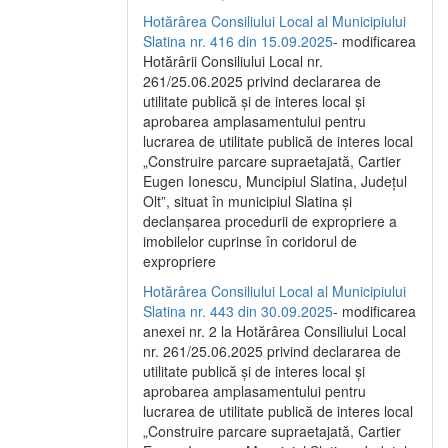
Hotărârea Consiliului Local al Municipiului
Slatina nr. 416 din 15.09.2025
- modificarea
Hotărârii Consiliului Local nr.
261/25.06.2025 privind declararea de
utilitate publică și de interes local și
aprobarea amplasamentului pentru
lucrarea de utilitate publică de interes local
„Construire parcare supraetajată, Cartier
Eugen Ionescu, Muncipiul Slatina, Județul
Olt”, situat în municipiul Slatina și
declanșarea procedurii de expropriere a
imobilelor cuprinse în coridorul de
expropriere
Hotărârea Consiliului Local al Municipiului
Slatina nr. 443 din 30.09.2025
- modificarea
anexei nr. 2 la Hotărârea Consiliului Local
nr. 261/25.06.2025 privind declararea de
utilitate publică şi de interes local şi
aprobarea amplasamentului pentru
lucrarea de utilitate publică de interes local
„Construire parcare supraetajată, Cartier