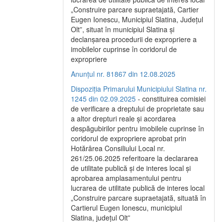
„Construire parcare supraetajată, Cartier
Eugen Ionescu, Municipiul Slatina, Județul
Olt”, situat în municipiul Slatina și
declanșarea procedurii de expropriere a
imobilelor cuprinse în coridorul de
expropriere
Anunțul nr. 81867 din 12.08.2025
Dispoziția Primarului Municipiului Slatina nr.
1245 din 02.09.2025
- constituirea comisiei
de verificare a dreptului de proprietate sau
a altor drepturi reale și acordarea
despăgubirilor pentru imobilele cuprinse în
coridorul de expropriere aprobat prin
Hotărârea Consiliului Local nr.
261/25.06.2025 referitoare la declararea
de utilitate publică și de interes local și
aprobarea amplasamentului pentru
lucrarea de utilitate publică de interes local
„Construire parcare supraetajată, situată în
Cartierul Eugen Ionescu, municipiul
Slatina, județul Olt”