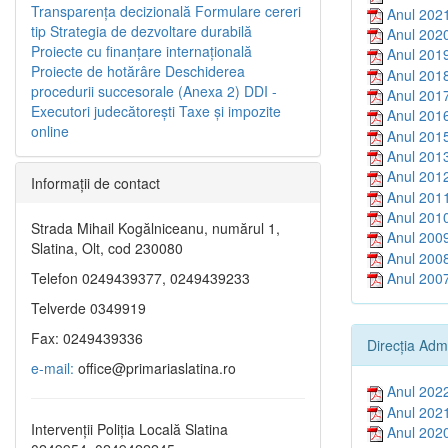
Transparenţa decizională
Formulare cereri
Anul 202
tip
Strategia de dezvoltare durabilă
Anul 202
Proiecte cu finanţare internaţională
Anul 201
Proiecte de hotărâre
Deschiderea
Anul 201
procedurii succesorale (Anexa 2)
DDI -
Anul 201
Executori judecătorești
Taxe şi impozite
Anul 201
online
Anul 201
Anul 201
Anul 201
Informaţii de contact
Anul 201
Anul 201
Strada Mihail Kogălniceanu, numărul 1,
Anul 200
Slatina, Olt, cod 230080
Anul 200
Anul 200
Telefon 0249439377, 0249439233
Telverde 0349919
Fax: 0249439336
Direcția Adm
e-mail:
office@primariaslatina.ro
Anul 202
Anul 202
Intervenții Poliția Locală Slatina
Anul 202