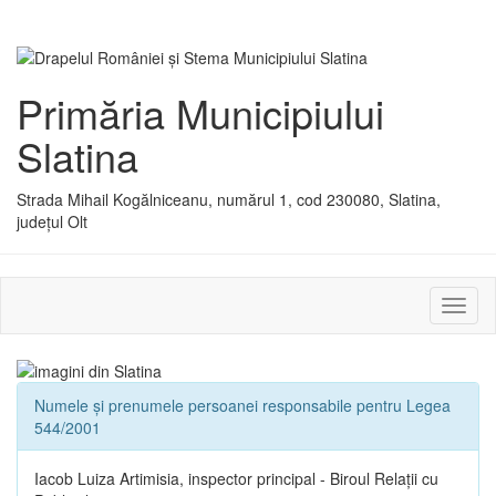
Primăria Municipiului
Slatina
Strada Mihail Kogălniceanu, numărul 1, cod 230080, Slatina,
județul Olt
Activ
sau
dezac
meniu
Numele și prenumele persoanei responsabile pentru Legea
544/2001
Iacob Luiza Artimisia, inspector principal - Biroul Relații cu