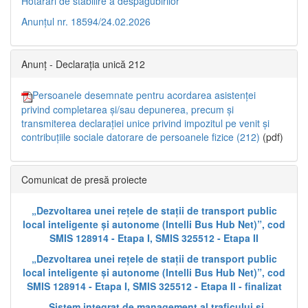
Hotărâri de stabilire a despăgubirilor
Anunțul nr. 18594/24.02.2026
Anunț - Declarația unică 212
Persoanele desemnate pentru acordarea asistenței
privind completarea și/sau depunerea, precum și
transmiterea declarației unice privind impozitul pe venit și
contribuțiile sociale datorare de persoanele fizice (212)
(pdf)
Comunicat de presă proiecte
„Dezvoltarea unei rețele de stații de transport public
local inteligente și autonome (Intelli Bus Hub Net)”, cod
SMIS 128914 - Etapa I, SMIS 325512 - Etapa II
„Dezvoltarea unei rețele de stații de transport public
local inteligente și autonome (Intelli Bus Hub Net)”, cod
SMIS 128914 - Etapa I, SMIS 325512 - Etapa II - finalizat
„Sistem integrat de management al traficului și