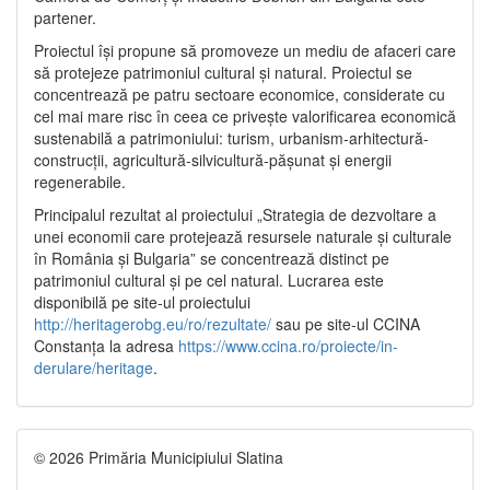
partener.
Proiectul își propune să promoveze un mediu de afaceri care
să protejeze patrimoniul cultural și natural. Proiectul se
concentrează pe patru sectoare economice, considerate cu
cel mai mare risc în ceea ce privește valorificarea economică
sustenabilă a patrimoniului: turism, urbanism-arhitectură-
construcții, agricultură-silvicultură-pășunat și energii
regenerabile.
Principalul rezultat al proiectului „Strategia de dezvoltare a
unei economii care protejează resursele naturale și culturale
în România și Bulgaria” se concentrează distinct pe
patrimoniul cultural și pe cel natural. Lucrarea este
disponibilă pe site-ul proiectului
http://heritagerobg.eu/ro/rezultate/
sau pe site-ul CCINA
Constanța la adresa
https://www.ccina.ro/proiecte/in-
derulare/heritage
.
© 2026 Primăria Municipiului Slatina