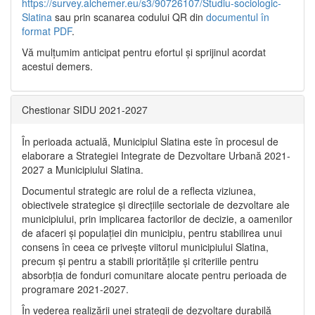
https://survey.alchemer.eu/s3/90726107/Studiu-sociologic-
Slatina
sau prin scanarea codului QR din
documentul în
format PDF
.
Vă mulţumim anticipat pentru efortul şi sprijinul acordat
acestui demers.
Chestionar SIDU 2021-2027
În perioada actuală, Municipiul Slatina este în procesul de
elaborare a Strategiei Integrate de Dezvoltare Urbană 2021‐
2027 a Municipiului Slatina.
Documentul strategic are rolul de a reflecta viziunea,
obiectivele strategice și direcțiile sectoriale de dezvoltare ale
municipiului, prin implicarea factorilor de decizie, a oamenilor
de afaceri și populației din municipiu, pentru stabilirea unui
consens în ceea ce privește viitorul municipiului Slatina,
precum și pentru a stabili prioritățile și criteriile pentru
absorbția de fonduri comunitare alocate pentru perioada de
programare 2021-2027.
În vederea realizării unei strategii de dezvoltare durabilă