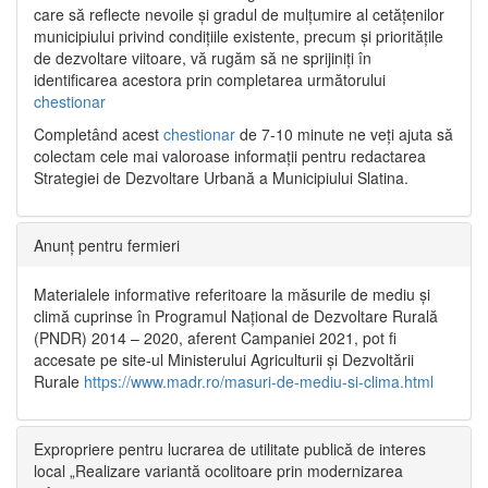
care să reflecte nevoile și gradul de mulțumire al cetățenilor
municipiului privind condițiile existente, precum și prioritățile
de dezvoltare viitoare, vă rugăm să ne sprijiniți în
identificarea acestora prin completarea următorului
chestionar
Completând acest
chestionar
de 7-10 minute ne veți ajuta să
colectam cele mai valoroase informații pentru redactarea
Strategiei de Dezvoltare Urbană a Municipiului Slatina.
Anunț pentru fermieri
Materialele informative referitoare la măsurile de mediu și
climă cuprinse în Programul Național de Dezvoltare Rurală
(PNDR) 2014 – 2020, aferent Campaniei 2021, pot fi
accesate pe site-ul Ministerului Agriculturii și Dezvoltării
Rurale
https://www.madr.ro/masuri-de-mediu-si-clima.html
Expropriere pentru lucrarea de utilitate publică de interes
local „Realizare variantă ocolitoare prin modernizarea