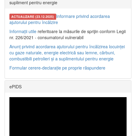
supliment pentru energie
Informare privind acordarea
ACTUALIZARE (23.12.2025)
ajutorului pentru încălzire
Informații utile
referitoare la măsurile de sprijin conform Legii
nr. 226/2021 - consumatorul vulnerabil
Anunț privind acordarea ajutorului pentru încălzirea locuinței
cu gaze naturale, energie electrică sau lemne, cărbuni,
combustibili petrolieri și a suplimentului pentru energie
Formular cerere-declarație pe proprie răspundere
ePIDS