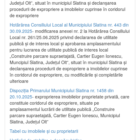
Județul Olt”, situat în municipiul Slatina și declanșarea
procedurii de expropriere a imobilelor cuprinse în coridorul
de expropriere
Hotărârea Consiliului Local al Municipiului Slatina nr. 443 din
30.09.2025
- modificarea anexei nr. 2 la Hotărârea Consiliului
Local nr. 261/25.06.2025 privind declararea de utilitate
publică şi de interes local şi aprobarea amplasamentului
pentru lucrarea de utilitate publică de interes local
„Construire parcare supraetajată, Cartier Eugen Ionescu,
Muncipiul Slatina, Judeţul Olt”, situat în municipiul Slatina şi
declanşarea procedurii de expropriere a imobilelor cuprinse
în coridorul de expropriere, cu modificările şi completările
ulterioare
Dispoziția Primarului Municipiului Slatina nr. 1458 din
20.10.2025
- exproprierea imobilelor proprietate privată, care
constituie coridorul de expropriere, situate pe
amplasamentul lucrării de utilitate publică „Construire
parcare supraetajată, Cartier Eugen Ionescu, Municipiul
Slatina, Județul Olt”
Tabel cu imobilele și cu proprietarii