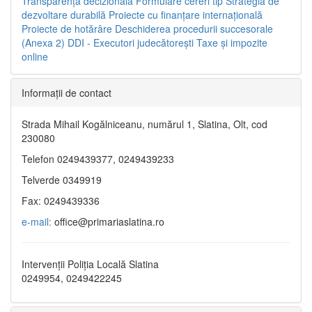
Transparenţa decizională
Formulare cereri tip
Strategia de
dezvoltare durabilă
Proiecte cu finanţare internaţională
Proiecte de hotărâre
Deschiderea procedurii succesorale
(Anexa 2)
DDI - Executori judecătorești
Taxe şi impozite
online
Informaţii de contact
Strada Mihail Kogălniceanu, numărul 1, Slatina, Olt, cod
230080
Telefon 0249439377, 0249439233
Telverde 0349919
Fax: 0249439336
e-mail:
office@primariaslatina.ro
Intervenții Poliția Locală Slatina
0249954, 0249422245