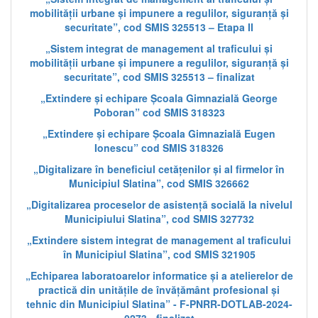
mobilității urbane și impunere a regulilor, siguranță și
securitate”, cod SMIS 325513 – Etapa II
„Sistem integrat de management al traficului și
mobilității urbane și impunere a regulilor, siguranță și
securitate”, cod SMIS 325513 – finalizat
„Extindere și echipare Școala Gimnazială George
Poboran” cod SMIS 318323
„Extindere și echipare Școala Gimnazială Eugen
Ionescu” cod SMIS 318326
„Digitalizare în beneficiul cetățenilor și al firmelor în
Municipiul Slatina”, cod SMIS 326662
„Digitalizarea proceselor de asistență socială la nivelul
Municipiului Slatina”, cod SMIS 327732
„Extindere sistem integrat de management al traficului
în Municipiul Slatina”, cod SMIS 321905
„Echiparea laboratoarelor informatice și a atelierelor de
practică din unitățile de învățământ profesional și
tehnic din Municipiul Slatina” - F-PNRR-DOTLAB-2024-
0273 - finalizat