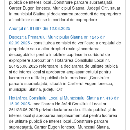
publică de interes local „Construire parcare supraetajată,
Cartier Eugen Ionescu, Municipiul Slatina, Județul Olt”, situat
în municipiul Slatina și declanșarea procedurii de expropriere
a imobilelor cuprinse în coridorul de expropriere
Anunțul nr. 81867 din 12.08.2025
Dispoziția Primarului Municipiului Slatina nr. 1245 din
02.09.2025
- constituirea comisiei de verificare a dreptului de
proprietate sau a altor drepturi reale și acordarea
despăgubirilor pentru imobilele cuprinse în coridorul de
expropriere aprobat prin Hotărârea Consiliului Local nr.
261/25.06.2025 referitoare la declararea de utilitate publică
și de interes local și aprobarea amplasamentului pentru
lucrarea de utilitate publică de interes local „Construire
parcare supraetajată, situată în Cartierul Eugen Ionescu,
municipiul Slatina, județul Olt”
Hotărârea Consiliului Local al Municipiului Slatina nr. 416 din
15.09.2025
- modificarea Hotărârii Consiliului Local nr.
261/25.06.2025 privind declararea de utilitate publică și de
interes local și aprobarea amplasamentului pentru lucrarea
de utilitate publică de interes local „Construire parcare
supraetajată, Cartier Eugen Ionescu, Muncipiul Slatina,