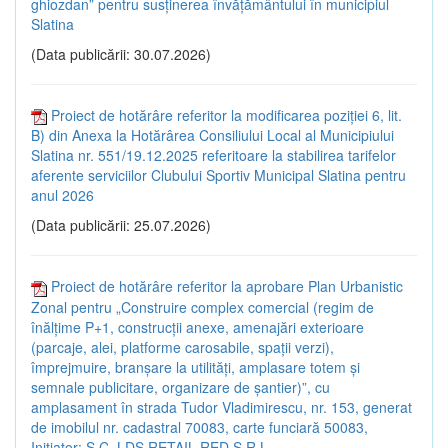
ghiozdan” pentru susținerea învățământului în municipiul
Slatina
(Data publicării: 30.07.2026)
Proiect de hotărâre referitor la modificarea poziției 6, lit.
B) din Anexa la Hotărârea Consiliului Local al Municipiului
Slatina nr. 551/19.12.2025 referitoare la stabilirea tarifelor
aferente serviciilor Clubului Sportiv Municipal Slatina pentru
anul 2026
(Data publicării: 25.07.2026)
Proiect de hotărâre referitor la aprobare Plan Urbanistic
Zonal pentru „Construire complex comercial (regim de
înălțime P+1, construcții anexe, amenajări exterioare
(parcaje, alei, platforme carosabile, spații verzi),
împrejmuire, branșare la utilități, amplasare totem și
semnale publicitare, organizare de șantier)”, cu
amplasament în strada Tudor Vladimirescu, nr. 153, generat
de imobilul nr. cadastral 70083, carte funciară 50083,
Inițiator: S.C. LDS RETAIL RED S.R.L.