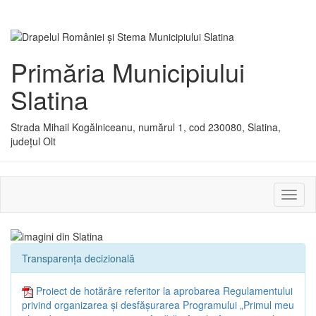
Primăria Municipiului
Slatina
Strada Mihail Kogălniceanu, numărul 1, cod 230080, Slatina,
județul Olt
Activ
sau
dezac
meniu
Transparența decizională
Proiect de hotărâre referitor la aprobarea Regulamentului
privind organizarea și desfășurarea Programului „Primul meu