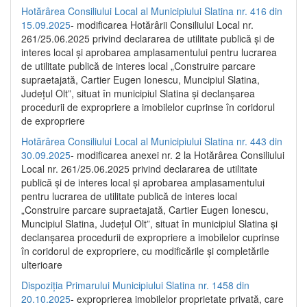
Hotărârea Consiliului Local al Municipiului Slatina nr. 416 din
15.09.2025
- modificarea Hotărârii Consiliului Local nr.
261/25.06.2025 privind declararea de utilitate publică și de
interes local și aprobarea amplasamentului pentru lucrarea
de utilitate publică de interes local „Construire parcare
supraetajată, Cartier Eugen Ionescu, Muncipiul Slatina,
Județul Olt”, situat în municipiul Slatina și declanșarea
procedurii de expropriere a imobilelor cuprinse în coridorul
de expropriere
Hotărârea Consiliului Local al Municipiului Slatina nr. 443 din
30.09.2025
- modificarea anexei nr. 2 la Hotărârea Consiliului
Local nr. 261/25.06.2025 privind declararea de utilitate
publică şi de interes local şi aprobarea amplasamentului
pentru lucrarea de utilitate publică de interes local
„Construire parcare supraetajată, Cartier Eugen Ionescu,
Muncipiul Slatina, Judeţul Olt”, situat în municipiul Slatina şi
declanşarea procedurii de expropriere a imobilelor cuprinse
în coridorul de expropriere, cu modificările şi completările
ulterioare
Dispoziția Primarului Municipiului Slatina nr. 1458 din
20.10.2025
- exproprierea imobilelor proprietate privată, care