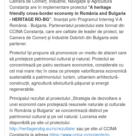
Camera de Comerț, Industrie, Navigație și Agricultură
Constanța are în implementare proiectul
“A heritage
friendly cross-border economy in România and Bulgaria
- HERITAGE RO-BG”
, finanțat prin Programul Interreg V-A
România - Bulgaria. Parteneriatul proiectului este format din
CCINA Constanța, care are calitate de leader de proiect, iar
Camera de Comerț și Industrie Dobrich din Bulgaria este
partener.
Proiectul își propune să promoveze un mediu de afaceri care
să protejeze patrimoniul cultural și natural. Proiectul se
concentrează pe patru sectoare economice, considerate cu
cel mai mare risc în ceea ce privește valorificarea economică
sustenabilă a patrimoniului: turism, urbanism-arhitectură-
construcții, agricultură-silvicultură-pășunat și energii
regenerabile.
Principalul rezultat al proiectului „Strategia de dezvoltare a
unei economii care protejează resursele naturale și culturale
în România și Bulgaria” se concentrează distinct pe
patrimoniul cultural și pe cel natural. Lucrarea este
disponibilă pe site-ul proiectului
http://heritagerobg.eu/ro/rezultate/
sau pe site-ul CCINA
Constanța la adresa
https://www.ccina.ro/proiecte/in-