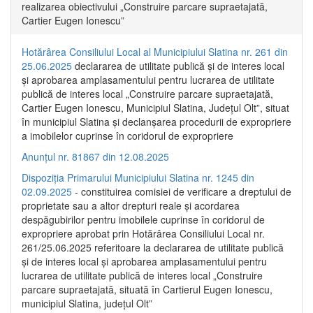
realizarea obiectivului „Construire parcare supraetajată,
Cartier Eugen Ionescu”
Hotărârea Consiliului Local al Municipiului Slatina nr. 261 din
25.06.2025
declararea de utilitate publică și de interes local
și aprobarea amplasamentului pentru lucrarea de utilitate
publică de interes local „Construire parcare supraetajată,
Cartier Eugen Ionescu, Municipiul Slatina, Județul Olt”, situat
în municipiul Slatina și declanșarea procedurii de expropriere
a imobilelor cuprinse în coridorul de expropriere
Anunțul nr. 81867 din 12.08.2025
Dispoziția Primarului Municipiului Slatina nr. 1245 din
02.09.2025
- constituirea comisiei de verificare a dreptului de
proprietate sau a altor drepturi reale și acordarea
despăgubirilor pentru imobilele cuprinse în coridorul de
expropriere aprobat prin Hotărârea Consiliului Local nr.
261/25.06.2025 referitoare la declararea de utilitate publică
și de interes local și aprobarea amplasamentului pentru
lucrarea de utilitate publică de interes local „Construire
parcare supraetajată, situată în Cartierul Eugen Ionescu,
municipiul Slatina, județul Olt”