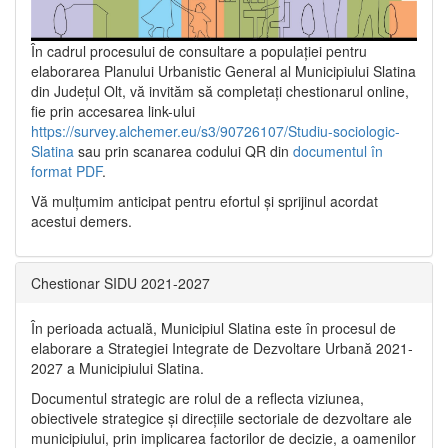
În cadrul procesului de consultare a populaţiei pentru
elaborarea Planului Urbanistic General al Municipiului Slatina
din Județul Olt, vă invităm să completați chestionarul online,
fie prin accesarea link-ului
https://survey.alchemer.eu/s3/90726107/Studiu-sociologic-
Slatina
sau prin scanarea codului QR din
documentul în
format PDF
.
Vă mulţumim anticipat pentru efortul şi sprijinul acordat
acestui demers.
Chestionar SIDU 2021-2027
În perioada actuală, Municipiul Slatina este în procesul de
elaborare a Strategiei Integrate de Dezvoltare Urbană 2021‐
2027 a Municipiului Slatina.
Documentul strategic are rolul de a reflecta viziunea,
obiectivele strategice și direcțiile sectoriale de dezvoltare ale
municipiului, prin implicarea factorilor de decizie, a oamenilor