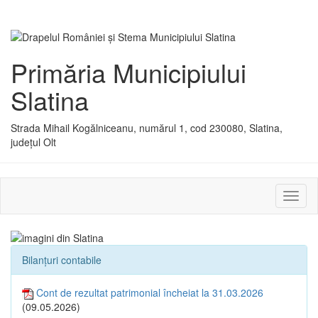
Primăria Municipiului
Slatina
Strada Mihail Kogălniceanu, numărul 1, cod 230080, Slatina,
județul Olt
Activ
sau
dezac
meniu
Bilanțuri contabile
Cont de rezultat patrimonial încheiat la 31.03.2026
(09.05.2026)