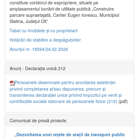
constituie coridorul de expropriere, situate pe
amplasamentul lucrării de utilitate publică „Construire
parcare supraetajată, Cartier Eugen Ionescu, Municipiul
Slatina, Județul Olt”
Tabel cu imobilele și cu proprietarii
Hotărâri de stabilire a despăgubirilor
Anunțul nr. 18594/24.02.2026
Anunț - Declarația unică 212
Persoanele desemnate pentru acordarea asistenței
privind completarea și/sau depunerea, precum și
transmiterea declarației unice privind impozitul pe venit și
contribuțiile sociale datorare de persoanele fizice (212)
(pdf)
Comunicat de presă proiecte
„Dezvoltarea unei rețele de stații de transport public