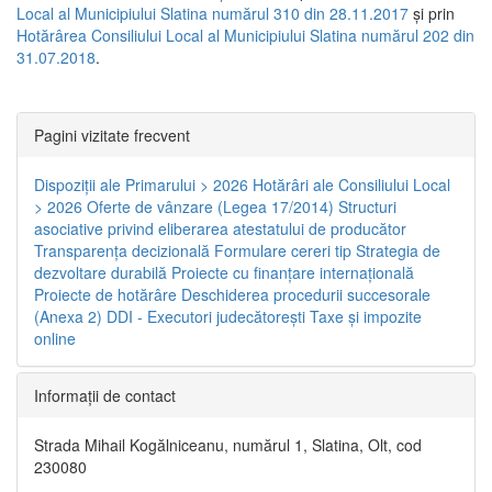
Local al Municipiului Slatina numărul 310 din 28.11.2017
și prin
Hotărârea Consiliului Local al Municipiului Slatina numărul 202 din
31.07.2018
.
Pagini vizitate frecvent
Dispoziţii ale Primarului > 2026
Hotărâri ale Consiliului Local
> 2026
Oferte de vânzare (Legea 17/2014)
Structuri
asociative privind eliberarea atestatului de producător
Transparenţa decizională
Formulare cereri tip
Strategia de
dezvoltare durabilă
Proiecte cu finanţare internaţională
Proiecte de hotărâre
Deschiderea procedurii succesorale
(Anexa 2)
DDI - Executori judecătorești
Taxe şi impozite
online
Informaţii de contact
Strada Mihail Kogălniceanu, numărul 1, Slatina, Olt, cod
230080