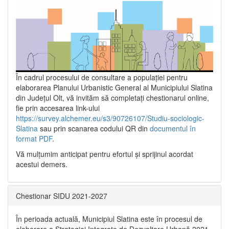
În cadrul procesului de consultare a populaţiei pentru
elaborarea Planului Urbanistic General al Municipiului Slatina
din Județul Olt, vă invităm să completați chestionarul online,
fie prin accesarea link-ului
https://survey.alchemer.eu/s3/90726107/Studiu-sociologic-
Slatina
sau prin scanarea codului QR din
documentul în
format PDF
.
Vă mulţumim anticipat pentru efortul şi sprijinul acordat
acestui demers.
Chestionar SIDU 2021-2027
În perioada actuală, Municipiul Slatina este în procesul de
elaborare a Strategiei Integrate de Dezvoltare Urbană 2021‐