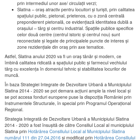
prin intermediul unor axe/ circulații verzi;
Slatina – oraş atractiv pentru locuitori şi turişti, prin calitatea
spaţiului public, pietonal, prietenos, cu o zonă centrală
preponderent pietonală, ce evidenţiază identitatea dublă a
oraşului – târg şi centru industrial. Spaţiile publice specifice
celor două centre (centrul istoric şi centrul nou) sunt
reconectate şi legate de principalele puncte de interes şi
zone rezidenţiale din oraş prin axe tematice.
Astfel, Slatina anului 2020 va fi un oraş tânăr şi modern, ce
îmbină calitatea ridicată a spaţiului public şi farmecul vechiului
târg cu excelenţa în domeniul tehnic şi stabilitatea locurilor de
muncă.
În baza Strategiei Integrate de Dezvoltare Urbană a Municipiului
Slatina 2014 - 2020 se pot demara acţiuni ample la nivel local şi
se pot accesa fonduri europene puse la dispoziţia României prin
Instrumentele Structurale, în special prin Programul Operațional
Regional.
Strategia Integrată de Dezvoltare Urbană a Municipiului Slatina
2014 - 2020 a fost însuşită de către Consiliul Local al municipiului
Slatina prin
Hotărârea Consiliului Local al Municipiului Slatina
numărul 111 din 27.04.2016
și modificat prin
Hotărârea Consiliului