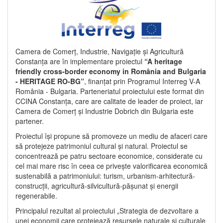
Camera de Comerț, Industrie, Navigație și Agricultură
Constanța are în implementare proiectul
“A heritage
friendly cross-border economy in România and Bulgaria
- HERITAGE RO-BG”
, finanțat prin Programul Interreg V-A
România - Bulgaria. Parteneriatul proiectului este format din
CCINA Constanța, care are calitate de leader de proiect, iar
Camera de Comerț și Industrie Dobrich din Bulgaria este
partener.
Proiectul își propune să promoveze un mediu de afaceri care
să protejeze patrimoniul cultural și natural. Proiectul se
concentrează pe patru sectoare economice, considerate cu
cel mai mare risc în ceea ce privește valorificarea economică
sustenabilă a patrimoniului: turism, urbanism-arhitectură-
construcții, agricultură-silvicultură-pășunat și energii
regenerabile.
Principalul rezultat al proiectului „Strategia de dezvoltare a
unei economii care protejează resursele naturale și culturale