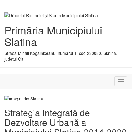
Primăria Municipiului
Slatina
Strada Mihail Kogălniceanu, numărul 1, cod 230080, Slatina,
județul Olt
Activ
sau
dezac
meniu
Strategia Integrată de
Dezvoltare Urbană a
Municipiului Slatina 2014-2020