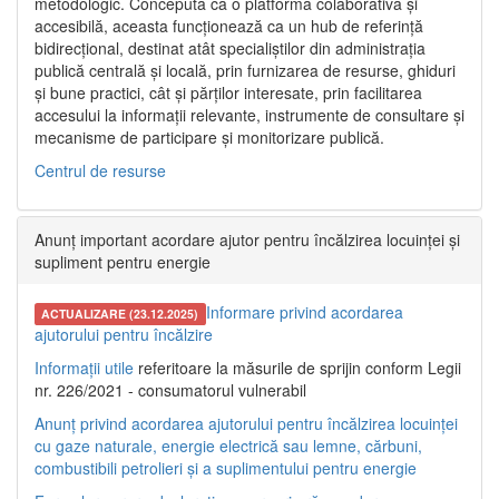
metodologic. Concepută ca o platformă colaborativă și
accesibilă, aceasta funcționează ca un hub de referință
bidirecțional, destinat atât specialiștilor din administrația
publică centrală și locală, prin furnizarea de resurse, ghiduri
și bune practici, cât și părților interesate, prin facilitarea
accesului la informații relevante, instrumente de consultare și
mecanisme de participare și monitorizare publică.
Centrul de resurse
Anunț important acordare ajutor pentru încălzirea locuinței și
supliment pentru energie
Informare privind acordarea
ACTUALIZARE (23.12.2025)
ajutorului pentru încălzire
Informații utile
referitoare la măsurile de sprijin conform Legii
nr. 226/2021 - consumatorul vulnerabil
Anunț privind acordarea ajutorului pentru încălzirea locuinței
cu gaze naturale, energie electrică sau lemne, cărbuni,
combustibili petrolieri și a suplimentului pentru energie