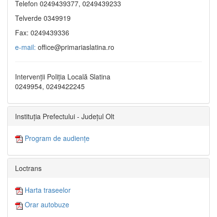
Telefon 0249439377, 0249439233
Telverde 0349919
Fax: 0249439336
e-mail:
office@primariaslatina.ro
Intervenții Poliția Locală Slatina
0249954, 0249422245
Instituția Prefectului - Județul Olt
Program de audiențe
Loctrans
Harta traseelor
Orar autobuze