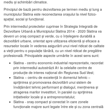
mediu şi schimbări climatice.
Principiul de bază pentru dezvoltarea pe termen mediu şi lung a
municipiului Slatina este reconectarea oraşului la nivel fizico-
spaţial, social şi funcţional.
Prin intermediul proiectelor cuprinse în Strategia Integrată de
Dezvoltare Urbană a Municipiului Slatina 2014 - 2020 Slatina va
deveni un oraş compact şi verde, cu o înţelegere durabilă a
dezvoltării urbane, orientat spre utilizarea eficientă şi eficace a
resurselor locale în vederea asigurării unui nivel ridicat de calitate
a vieţii pentru o populaţie tânără, cu un nivel ridicat de pregătire
profesională. Principalele aspecte urmărite în acest sens sunt:
Slatina - centru economic-industrial reprezentativ, racordat
prin intermediul autostrăzii A1 la celelalte centre de
producţie de interes naţional din Regiunea Sud-Vest;
Slatina – centru de excelenţă în domeniul tehnic –
sprijinirea şi promovarea dezvoltării unui sistem de
învăţământ tehnic performant şi dialogul, menţinerea şi
atragerea marilor investitori, în paralel cu sprijinirea
iniţiativelor locale şi a antreprenoriatului;
Slatina - oraş compact şi conectat în care zonele
funcţionale majore sunt legate între ele şi cu zona centrală