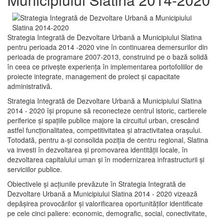
Strategia Integrată de Dezvoltare Urbană a Municipiului Slatina
pentru perioada 2014 -2020 vine în continuarea demersurilor din
perioada de programare 2007-2013, construind pe o bază solidă
în ceea ce priveşte experienţa în implementarea portofoliilor de
proiecte integrate, management de proiect și capacitate
administrativă.
Strategia Integrată de Dezvoltare Urbană a Municipiului Slatina
2014 - 2020 își propune să reconecteze centrul istoric, cartierele
periferice şi spaţiile publice majore la circuitul urban, crescând
astfel funcţionalitatea, competitivitatea şi atractivitatea oraşului.
Totodată, pentru a-şi consolida poziţia de centru regional, Slatina
va investi în dezvoltarea şi promovarea identităţii locale, în
dezvoltarea capitalului uman şi în modernizarea infrastructurii şi
serviciilor publice.
Obiectivele şi acţiunile prevăzute în Strategia Integrată de
Dezvoltare Urbană a Municipiului Slatina 2014 - 2020 vizează
depășirea provocărilor şi valorificarea oportunităţilor identificate
pe cele cinci paliere: economic, demografic, social, conectivitate,