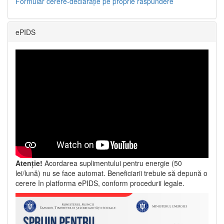
Formular cerere-declarație pe proprie răspundere
ePIDS
Atenție!
Acordarea suplimentului pentru energie (50
lei/lună) nu se face automat. Beneficiarii trebuie să depună o
cerere în platforma ePIDS, conform procedurii legale.