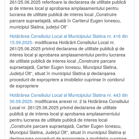
261/25.06.2025 referitoare la declararea de utilitate publică
și de interes local și aprobarea amplasamentului pentru
lucrarea de utilitate publică de interes local „Construire
parcare supraetajată, situată în Cartierul Eugen Ionescu,
municipiul Slatina, județul Olt”
Hotărârea Consiliului Local al Municipiului Slatina nr. 416 din
15.09.2025
- modificarea Hotărârii Consiliului Local nr.
261/25.06.2025 privind declararea de utilitate publică și de
interes local și aprobarea amplasamentului pentru lucrarea
de utilitate publică de interes local „Construire parcare
supraetajată, Cartier Eugen Ionescu, Muncipiul Slatina,
Județul Olt”, situat în municipiul Slatina și declanșarea
procedurii de expropriere a imobilelor cuprinse în coridorul
de expropriere
Hotărârea Consiliului Local al Municipiului Slatina nr. 443 din
30.09.2025
- modificarea anexei nr. 2 la Hotărârea Consiliului
Local nr. 261/25.06.2025 privind declararea de utilitate
publică şi de interes local şi aprobarea amplasamentului
pentru lucrarea de utilitate publică de interes local
„Construire parcare supraetajată, Cartier Eugen Ionescu,
Muncipiul Slatina, Judeţul Olt”, situat în municipiul Slatina şi
declanşarea procedurii de expropriere a imobilelor cuprinse