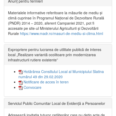
Anunț pentru fermieri
Materialele informative referitoare la măsurile de mediu și
climă cuprinse în Programul Național de Dezvoltare Rurală
(PNDR) 2014 – 2020, aferent Campaniei 2021, pot fi
accesate pe site-ul Ministerului Agriculturii și Dezvoltării
Rurale
https://www.madr.ro/masuri-de-mediu-si-clima.html
Expropriere pentru lucrarea de utilitate publică de interes
local „Realizare variantă ocolitoare prin modernizarea
infrastructurii rutiere existente”
Hotărârea Consiliului Local al Municipiului Slatina
numărul 49 din 29.02.2020
Notificare de acces în teren
Convocare
Serviciul Public Comunitar Local de Evidență a Persoanelor
Adresează invitația tuturor cetățenilor care nu dețin acte de