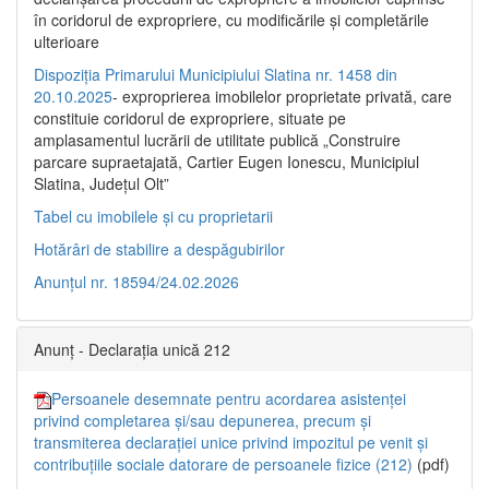
în coridorul de expropriere, cu modificările şi completările
ulterioare
Dispoziția Primarului Municipiului Slatina nr. 1458 din
20.10.2025
- exproprierea imobilelor proprietate privată, care
constituie coridorul de expropriere, situate pe
amplasamentul lucrării de utilitate publică „Construire
parcare supraetajată, Cartier Eugen Ionescu, Municipiul
Slatina, Județul Olt”
Tabel cu imobilele și cu proprietarii
Hotărâri de stabilire a despăgubirilor
Anunțul nr. 18594/24.02.2026
Anunț - Declarația unică 212
Persoanele desemnate pentru acordarea asistenței
privind completarea și/sau depunerea, precum și
transmiterea declarației unice privind impozitul pe venit și
contribuțiile sociale datorare de persoanele fizice (212)
(pdf)