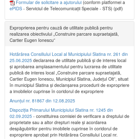
Formular de solicitare a ajutorului
(conform platformei a
ePIDS
- Serviciul de Telecomunicații Speciale - STS) (pdf)
Exproprierea pentru cauză de utilitate publică pentru
realizarea obiectivului „Construire parcare supraetajată,
Cartier Eugen Ionescu”
Hotărârea Consiliului Local al Municipiului Slatina nr. 261 din
25.06.2025
declararea de utilitate publică și de interes local
și aprobarea amplasamentului pentru lucrarea de utilitate
publică de interes local „Construire parcare supraetajată,
Cartier Eugen Ionescu, Municipiul Slatina, Județul Olt”, situat
în municipiul Slatina și declanșarea procedurii de expropriere
a imobilelor cuprinse în coridorul de expropriere
Anunțul nr. 81867 din 12.08.2025
Dispoziția Primarului Municipiului Slatina nr. 1245 din
02.09.2025
- constituirea comisiei de verificare a dreptului de
proprietate sau a altor drepturi reale și acordarea
despăgubirilor pentru imobilele cuprinse în coridorul de
expropriere aprobat prin Hotărârea Consiliului Local nr.