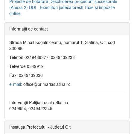
Proiecte de hotărâre
Deschiderea procedurii succesorale
(Anexa 2)
DDI - Executori judecătorești
Taxe şi impozite
online
Informaţii de contact
Strada Mihail Kogălniceanu, numărul 1, Slatina, Olt, cod
230080
Telefon 0249439377, 0249439233
Telverde 0349919
Fax: 0249439336
e-mail:
office@primariaslatina.ro
Intervenții Poliția Locală Slatina
0249954, 0249422245
Instituția Prefectului - Județul Olt