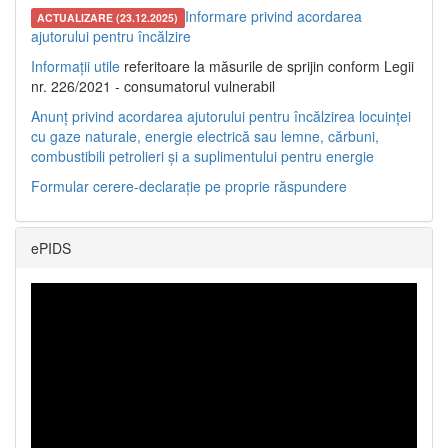
Informare privind acordarea
ACTUALIZARE (23.12.2025)
ajutorului pentru încălzire
Informații utile
referitoare la măsurile de sprijin conform Legii
nr. 226/2021 - consumatorul vulnerabil
Anunț privind acordarea ajutorului pentru încălzirea locuinței
cu gaze naturale, energie electrică sau lemne, cărbuni,
combustibili petrolieri și a suplimentului pentru energie
Formular cerere-declarație pe proprie răspundere
ePIDS