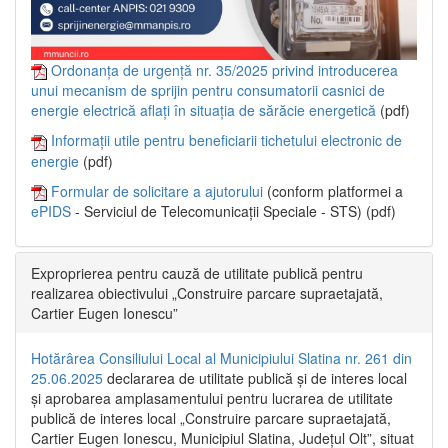
Ordonanța de urgență nr. 35/2025 privind introducerea
unui mecanism de sprijin pentru consumatorii casnici de
energie electrică aflați în situația de sărăcie energetică
(pdf)
Informații utile pentru beneficiarii tichetului electronic de
energie
(pdf)
Formular de solicitare a ajutorului
(conform platformei a
ePIDS
- Serviciul de Telecomunicații Speciale - STS) (pdf)
Exproprierea pentru cauză de utilitate publică pentru
realizarea obiectivului „Construire parcare supraetajată,
Cartier Eugen Ionescu”
Hotărârea Consiliului Local al Municipiului Slatina nr. 261 din
25.06.2025
declararea de utilitate publică și de interes local
și aprobarea amplasamentului pentru lucrarea de utilitate
publică de interes local „Construire parcare supraetajată,
Cartier Eugen Ionescu, Municipiul Slatina, Județul Olt”, situat