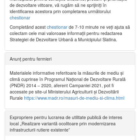
de dezvoltare viitoare, vă rugăm să ne sprijiniți în
identificarea acestora prin completarea următorului
chestionar
Completând acest
chestionar
de 7-10 minute ne veți ajuta să
colectam cele mai valoroase informații pentru redactarea
Strategiei de Dezvoltare Urbană a Municipiului Slatina.
Anunț pentru fermieri
Materialele informative referitoare la măsurile de mediu și
climă cuprinse în Programul Național de Dezvoltare Rurală
(PNDR) 2014 – 2020, aferent Campaniei 2021, pot fi
accesate pe site-ul Ministerului Agriculturii și Dezvoltării
Rurale
https://www.madr.ro/masuri-de-mediu-si-clima.html
Expropriere pentru lucrarea de utilitate publică de interes
local „Realizare variantă ocolitoare prin modernizarea
infrastructurii rutiere existente”