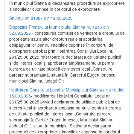
în municipiul Slatina și declanșarea procedurii de expropriere
a imobilelor cuprinse în coridorul de expropriere
Anunțul nr. 81867 din 12.08.2025
Dispoziția Primarului Municipiului Slatina nr. 1245 din
02.09.2025
- constituirea comisiei de verificare a dreptului de
proprietate sau a altor drepturi reale și acordarea
despăgubirilor pentru imobilele cuprinse în coridorul de
expropriere aprobat prin Hotărârea Consiliului Local nr.
261/25.06.2025 referitoare la declararea de utilitate publică
și de interes local și aprobarea amplasamentului pentru
lucrarea de utilitate publică de interes local „Construire
parcare supraetajată, situată în Cartierul Eugen Ionescu,
municipiul Slatina, județul Olt”
Hotărârea Consiliului Local al Municipiului Slatina nr. 416 din
15.09.2025
- modificarea Hotărârii Consiliului Local nr.
261/25.06.2025 privind declararea de utilitate publică și de
interes local și aprobarea amplasamentului pentru lucrarea
de utilitate publică de interes local „Construire parcare
supraetajată, Cartier Eugen Ionescu, Muncipiul Slatina,
Județul Olt”, situat în municipiul Slatina și declanșarea
procedurii de expropriere a imobilelor cuprinse în coridorul