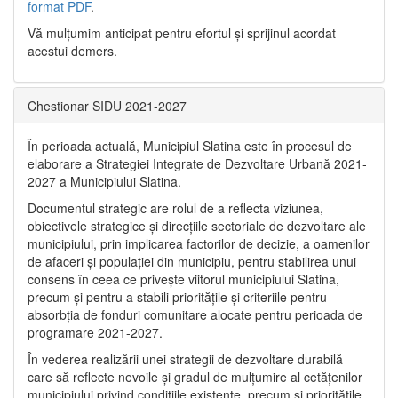
format PDF
.
Vă mulţumim anticipat pentru efortul şi sprijinul acordat
acestui demers.
Chestionar SIDU 2021-2027
În perioada actuală, Municipiul Slatina este în procesul de
elaborare a Strategiei Integrate de Dezvoltare Urbană 2021‐
2027 a Municipiului Slatina.
Documentul strategic are rolul de a reflecta viziunea,
obiectivele strategice și direcțiile sectoriale de dezvoltare ale
municipiului, prin implicarea factorilor de decizie, a oamenilor
de afaceri și populației din municipiu, pentru stabilirea unui
consens în ceea ce privește viitorul municipiului Slatina,
precum și pentru a stabili prioritățile și criteriile pentru
absorbția de fonduri comunitare alocate pentru perioada de
programare 2021-2027.
În vederea realizării unei strategii de dezvoltare durabilă
care să reflecte nevoile și gradul de mulțumire al cetățenilor
municipiului privind condițiile existente, precum și prioritățile