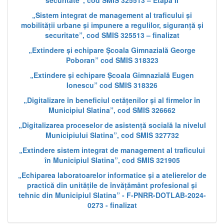
securitate”, cod SMIS 325513 – Etapa II
„Sistem integrat de management al traficului și
mobilității urbane și impunere a regulilor, siguranță și
securitate”, cod SMIS 325513 – finalizat
„Extindere și echipare Școala Gimnazială George
Poboran” cod SMIS 318323
„Extindere și echipare Școala Gimnazială Eugen
Ionescu” cod SMIS 318326
„Digitalizare în beneficiul cetățenilor și al firmelor în
Municipiul Slatina”, cod SMIS 326662
„Digitalizarea proceselor de asistență socială la nivelul
Municipiului Slatina”, cod SMIS 327732
„Extindere sistem integrat de management al traficului
în Municipiul Slatina”, cod SMIS 321905
„Echiparea laboratoarelor informatice și a atelierelor de
practică din unitățile de învățământ profesional și
tehnic din Municipiul Slatina” - F-PNRR-DOTLAB-2024-
0273 - finalizat