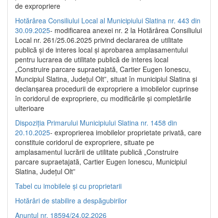
de expropriere
Hotărârea Consiliului Local al Municipiului Slatina nr. 443 din
30.09.2025
- modificarea anexei nr. 2 la Hotărârea Consiliului
Local nr. 261/25.06.2025 privind declararea de utilitate
publică şi de interes local şi aprobarea amplasamentului
pentru lucrarea de utilitate publică de interes local
„Construire parcare supraetajată, Cartier Eugen Ionescu,
Muncipiul Slatina, Judeţul Olt”, situat în municipiul Slatina şi
declanşarea procedurii de expropriere a imobilelor cuprinse
în coridorul de expropriere, cu modificările şi completările
ulterioare
Dispoziția Primarului Municipiului Slatina nr. 1458 din
20.10.2025
- exproprierea imobilelor proprietate privată, care
constituie coridorul de expropriere, situate pe
amplasamentul lucrării de utilitate publică „Construire
parcare supraetajată, Cartier Eugen Ionescu, Municipiul
Slatina, Județul Olt”
Tabel cu imobilele și cu proprietarii
Hotărâri de stabilire a despăgubirilor
Anunțul nr. 18594/24.02.2026