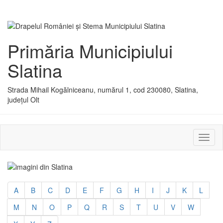
Primăria Municipiului
Slatina
Strada Mihail Kogălniceanu, numărul 1, cod 230080, Slatina,
județul Olt
Activ
sau
dezac
meniu
A
B
C
D
E
F
G
H
I
J
K
L
M
N
O
P
Q
R
S
T
U
V
W