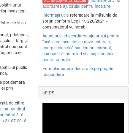
Informare privind
ACTUALIZARE (23.12.2025)
oltării unui
acordarea ajutorului pentru încălzire
or investitori,
Informații utile
referitoare la măsurile de
sprijin conform Legii nr. 226/2021 -
între ele şi cu
consumatorul vulnerabil
etonal, prietenos,
Anunț privind acordarea ajutorului pentru
şului – târg şi
încălzirea locuinței cu gaze naturale,
entrul nou) sunt
energie electrică sau lemne, cărbuni,
raş prin axe
combustibili petrolieri și a suplimentului
pentru energie
spaţiului public
Formular cerere-declarație pe proprie
uncă.
răspundere
 se pot demara
iei prin
ePIDS
uşită de către
latina numărul
a numărul 310
 din 31.07.2018
.