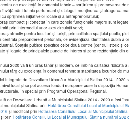
 centru de excelenţă în domeniul tehnic – sprijinirea şi promovarea dezv
 învăţământ tehnic performant şi dialogul, menţinerea şi atragerea maril
 cu sprijinirea iniţiativelor locale şi a antreprenoriatului;
 oraş compact şi conectat în care zonele funcţionale majore sunt legate 
rală prin intermediul unor axe/ circulații verzi;
oraş atractiv pentru locuitori şi turişti, prin calitatea spaţiului public, pi
 centrală preponderent pietonală, ce evidenţiază identitatea dublă a ora
dustrial. Spaţiile publice specifice celor două centre (centrul istoric şi c
te şi legate de principalele puncte de interes şi zone rezidenţiale din o
.
anului 2020 va fi un oraş tânăr şi modern, ce îmbină calitatea ridicată a 
hiului târg cu excelenţa în domeniul tehnic şi stabilitatea locurilor de m
iei Integrate de Dezvoltare Urbană a Municipiului Slatina 2014 - 2020
a nivel local şi se pot accesa fonduri europene puse la dispoziţia Român
tructurale, în special prin Programul Operațional Regional.
rată de Dezvoltare Urbană a Municipiului Slatina 2014 - 2020 a fost îns
al municipiului Slatina prin
Hotărârea Consiliului Local al Municipiului S
2016
și modificat prin
Hotărârea Consiliului Local al Municipiului Slatin
și prin
Hotărârea Consiliului Local al Municipiului Slatina numărul 202