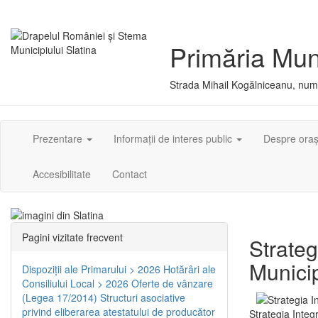
Primăria Muni
Strada Mihail Kogălniceanu, numă
Prezentare
Informații de interes public
Despre ora
Accesibilitate
Contact
Pagini vizitate frecvent
Strateg
Municip
Dispoziţii ale Primarului > 2026
Hotărâri ale
Consiliului Local > 2026
Oferte de vânzare
(Legea 17/2014)
Structuri asociative
privind eliberarea atestatului de producător
Strategia Integ