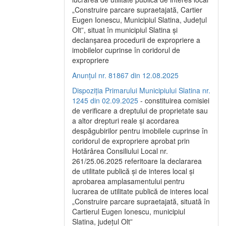
„Construire parcare supraetajată, Cartier
Eugen Ionescu, Municipiul Slatina, Județul
Olt”, situat în municipiul Slatina și
declanșarea procedurii de expropriere a
imobilelor cuprinse în coridorul de
expropriere
Anunțul nr. 81867 din 12.08.2025
Dispoziția Primarului Municipiului Slatina nr.
1245 din 02.09.2025
- constituirea comisiei
de verificare a dreptului de proprietate sau
a altor drepturi reale și acordarea
despăgubirilor pentru imobilele cuprinse în
coridorul de expropriere aprobat prin
Hotărârea Consiliului Local nr.
261/25.06.2025 referitoare la declararea
de utilitate publică și de interes local și
aprobarea amplasamentului pentru
lucrarea de utilitate publică de interes local
„Construire parcare supraetajată, situată în
Cartierul Eugen Ionescu, municipiul
Slatina, județul Olt”