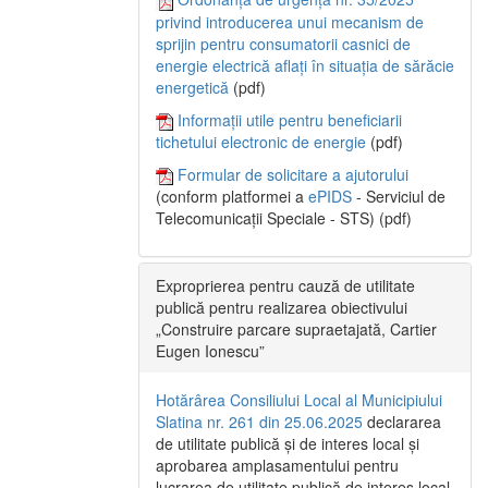
privind introducerea unui mecanism de
sprijin pentru consumatorii casnici de
energie electrică aflați în situația de sărăcie
energetică
(pdf)
Informații utile pentru beneficiarii
tichetului electronic de energie
(pdf)
Formular de solicitare a ajutorului
(conform platformei a
ePIDS
- Serviciul de
Telecomunicații Speciale - STS) (pdf)
Exproprierea pentru cauză de utilitate
publică pentru realizarea obiectivului
„Construire parcare supraetajată, Cartier
Eugen Ionescu”
Hotărârea Consiliului Local al Municipiului
Slatina nr. 261 din 25.06.2025
declararea
de utilitate publică și de interes local și
aprobarea amplasamentului pentru
lucrarea de utilitate publică de interes local