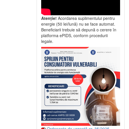
Atenție!
Acordarea suplimentului pentru
energie (50 lei/lună) nu se face automat.
Beneficiarii trebuie să depună o cerere în
platforma ePIDS, conform procedurii
legale.
Ordonanța de urgență nr. 35/2025