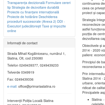
Transparenţa decizională
Formulare cereri
continuarea de
tip
Strategia de dezvoltare durabilă
ceea ce priveşt
Proiecte cu finanţare internaţională
proiect și capac
Proiecte de hotărâre
Deschiderea
Strategia Integ
procedurii succesorale (Anexa 2)
DDI -
reconecteze cent
Executori judecătorești
Taxe şi impozite
astfel funcţiona
online
poziţia de centr
dezvoltarea capi
Informaţii de contact
Obiectivele şi 
2014 - 2020 vize
Strada Mihail Kogălniceanu, numărul 1,
paliere: econom
Slatina, Olt, cod 230080
Principiul de b
Telefon 0249439377, 0249439233
reconectarea ora
Telverde 0349919
Prin intermediu
Slatina 2014 - 
Fax: 0249439336
urbane, orientat
e-mail:
office@primariaslatina.ro
ridicat de calit
Principalele as
Slatina -
Intervenții Poliția Locală Slatina
celelalte