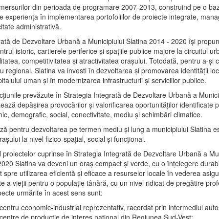
mersurilor din perioada de programare 2007-2013, construind pe o baz
e experienţa în implementarea portofoliilor de proiecte integrate, ma
itate administrativă.
rată de Dezvoltare Urbană a Municipiului Slatina 2014 - 2020 își propu
rul istoric, cartierele periferice şi spaţiile publice majore la circuitul 
litatea, competitivitatea şi atractivitatea oraşului. Totodată, pentru a-şi 
u regional, Slatina va investi în dezvoltarea şi promovarea identităţii loc
talului uman şi în modernizarea infrastructurii şi serviciilor publice.
acţiunile prevăzute în Strategia Integrată de Dezvoltare Urbană a Municip
ază depășirea provocărilor şi valorificarea oportunităţilor identificate p
ic, demografic, social, conectivitate, mediu şi schimbări climatice.
ază pentru dezvoltarea pe termen mediu şi lung a municipiului Slatina e
şului la nivel fizico-spaţial, social şi funcţional.
l proiectelor cuprinse în Strategia Integrată de Dezvoltare Urbană a Mun
2020 Slatina va deveni un oraş compact şi verde, cu o înţelegere durabil
 spre utilizarea eficientă şi eficace a resurselor locale în vederea asigur
ate a vieţii pentru o populaţie tânără, cu un nivel ridicat de pregătire pro
pecte urmărite în acest sens sunt:
 centru economic-industrial reprezentativ, racordat prin intermediul autos
 centre de producţie de interes naţional din Regiunea Sud-Vest;