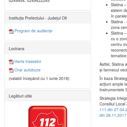
0249954, 0249422245
Slatina –
sistem de
în paralel
Instituția Prefectului - Județul Olt
Slatina -
zona cent
Program de audiențe
Slatina – 
cu o zonă
centru in
Loctrans
reconecta
tematice
Harta traseelor
Astfel, Slatina 
şi farmecul vec
Orar autobuze
În baza Strateg
(valabil începând cu 1 iunie 2018)
acţiuni ample l
Instrumentele S
Legături utile
Strategia Integ
Consiliul Local 
111 din 27.04.
din 28.11.2017