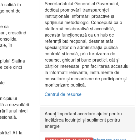
Secretariatului General al Guvernului,
ă solidă în
dedicat promovării transparenței
nagement de
instituționale, informării proactive și
sprijinului metodologic. Concepută ca o
ne să
platformă colaborativă și accesibilă,
urban, crescând
aceasta funcționează ca un hub de
consolida
referință bidirecțional, destinat atât
ale, în
specialiștilor din administrația publică
centrală și locală, prin furnizarea de
resurse, ghiduri și bune practici, cât și
iului Slatina
părților interesate, prin facilitarea accesului
e cele cinci
la informații relevante, instrumente de
consultare și mecanisme de participare și
ste
monitorizare publică.
Centrul de resurse
icipiului
ă a dezvoltării
ării unui nivel
Anunț important acordare ajutor pentru
fesională.
încălzirea locuinței și supliment pentru
energie
trăzii A1 la