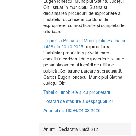
Eugen Ionescu, Muncipiul Slatina, Judeţul
Olt”, situat în municipiul Slatina şi
declanşarea procedurii de expropriere a
imobilelor cuprinse în coridorul de
expropriere, cu modificările şi completările
ulterioare
Dispoziția Primarului Municipiului Slatina nr.
1458 din 20.10.2025
- exproprierea
imobilelor proprietate privată, care
constituie coridorul de expropriere, situate
pe amplasamentul lucrării de utilitate
publică „Construire parcare supraetajată,
Cartier Eugen Ionescu, Municipiul Slatina,
Județul Olt”
Tabel cu imobilele și cu proprietarii
Hotărâri de stabilire a despăgubirilor
Anunțul nr. 18594/24.02.2026
Anunț - Declarația unică 212