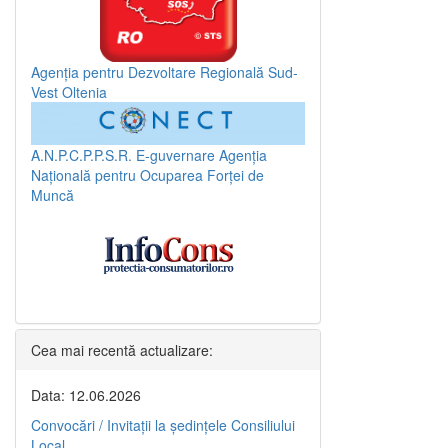
Agenția pentru Dezvoltare Regională Sud-
Vest Oltenia
A.N.P.C.P.P.S.R.
E-guvernare
Agenția
Națională pentru Ocuparea Forței de
Muncă
Cea mai recentă actualizare:
Data: 12.06.2026
Convocări / Invitaţii la şedinţele Consiliului
Local