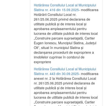
Hotărârea Consiliului Local al Municipiului
Slatina nr. 416 din 15.09.2025
- modificarea
Hotărârii Consiliului Local nr.
261/25.06.2025 privind declararea de
utilitate publică și de interes local și
aprobarea amplasamentului pentru
lucrarea de utilitate publică de interes local
„Construire parcare supraetajată, Cartier
Eugen Ionescu, Muncipiul Slatina, Județul
Olt”, situat în municipiul Slatina și
declanșarea procedurii de expropriere a
imobilelor cuprinse în coridorul de
expropriere
Hotărârea Consiliului Local al Municipiului
Slatina nr. 443 din 30.09.2025
- modificarea
anexei nr. 2 la Hotărârea Consiliului Local
nr. 261/25.06.2025 privind declararea de
utilitate publică şi de interes local şi
aprobarea amplasamentului pentru
lucrarea de utilitate publică de interes local
„Construire parcare supraetajată, Cartier