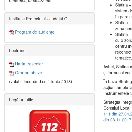
0249954, 0249422245
Slatina –
sistem de
în paralel
Instituția Prefectului - Județul Olt
Slatina -
zona cent
Program de audiențe
Slatina – 
cu o zonă
centru in
Loctrans
reconecta
tematice
Harta traseelor
Astfel, Slatina 
şi farmecul vec
Orar autobuze
În baza Strateg
(valabil începând cu 1 iunie 2018)
acţiuni ample l
Instrumentele S
Legături utile
Strategia Integ
Consiliul Local 
111 din 27.04.
din 28.11.2017