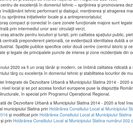
 centru de excelenţă în domeniul tehnic – sprijinirea şi promovarea dezv
 învăţământ tehnic performant şi dialogul, menţinerea şi atragerea maril
 cu sprijinirea iniţiativelor locale şi a antreprenoriatului;
 oraş compact şi conectat în care zonele funcţionale majore sunt legate 
rală prin intermediul unor axe/ circulații verzi;
oraş atractiv pentru locuitori şi turişti, prin calitatea spaţiului public, pi
 centrală preponderent pietonală, ce evidenţiază identitatea dublă a ora
dustrial. Spaţiile publice specifice celor două centre (centrul istoric şi c
te şi legate de principalele puncte de interes şi zone rezidenţiale din o
.
anului 2020 va fi un oraş tânăr şi modern, ce îmbină calitatea ridicată a 
hiului târg cu excelenţa în domeniul tehnic şi stabilitatea locurilor de m
iei Integrate de Dezvoltare Urbană a Municipiului Slatina 2014 - 2020
a nivel local şi se pot accesa fonduri europene puse la dispoziţia Român
tructurale, în special prin Programul Operațional Regional.
rată de Dezvoltare Urbană a Municipiului Slatina 2014 - 2020 a fost îns
al municipiului Slatina prin
Hotărârea Consiliului Local al Municipiului S
2016
și modificat prin
Hotărârea Consiliului Local al Municipiului Slatin
și prin
Hotărârea Consiliului Local al Municipiului Slatina numărul 202