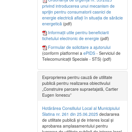
privind introducerea unui mecanism de
sprijin pentru consumatorii casnici de
energie electrică aflați în situația de sărăcie
energetică
(pdf)
Informații utile pentru beneficiarii
tichetului electronic de energie
(pdf)
Formular de solicitare a ajutorului
(conform platformei a
ePIDS
- Serviciul de
Telecomunicații Speciale - STS) (pdf)
Exproprierea pentru cauză de utilitate
publică pentru realizarea obiectivului
„Construire parcare supraetajată, Cartier
Eugen Ionescu”
Hotărârea Consiliului Local al Municipiului
Slatina nr. 261 din 25.06.2025
declararea
de utilitate publică și de interes local și
aprobarea amplasamentului pentru
lucrarea de utilitate publică de interes local