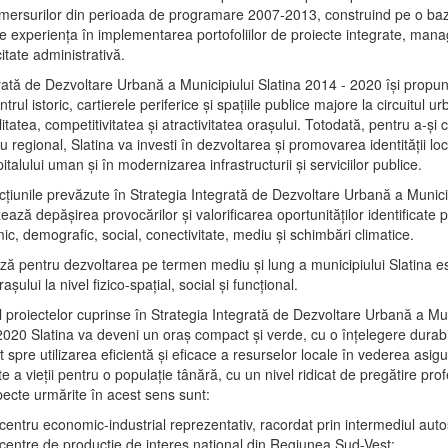
mersurilor din perioada de programare 2007-2013, construind pe o baz
e experienţa în implementarea portofoliilor de proiecte integrate, ma
itate administrativă.
rată de Dezvoltare Urbană a Municipiului Slatina 2014 - 2020 își propu
rul istoric, cartierele periferice şi spaţiile publice majore la circuitul 
litatea, competitivitatea şi atractivitatea oraşului. Totodată, pentru a-şi 
u regional, Slatina va investi în dezvoltarea şi promovarea identităţii loc
talului uman şi în modernizarea infrastructurii şi serviciilor publice.
acţiunile prevăzute în Strategia Integrată de Dezvoltare Urbană a Municip
ază depășirea provocărilor şi valorificarea oportunităţilor identificate p
ic, demografic, social, conectivitate, mediu şi schimbări climatice.
ază pentru dezvoltarea pe termen mediu şi lung a municipiului Slatina e
şului la nivel fizico-spaţial, social şi funcţional.
l proiectelor cuprinse în Strategia Integrată de Dezvoltare Urbană a Mun
2020 Slatina va deveni un oraş compact şi verde, cu o înţelegere durabil
 spre utilizarea eficientă şi eficace a resurselor locale în vederea asigur
ate a vieţii pentru o populaţie tânără, cu un nivel ridicat de pregătire pro
pecte urmărite în acest sens sunt:
 centru economic-industrial reprezentativ, racordat prin intermediul autos
 centre de producţie de interes naţional din Regiunea Sud-Vest;