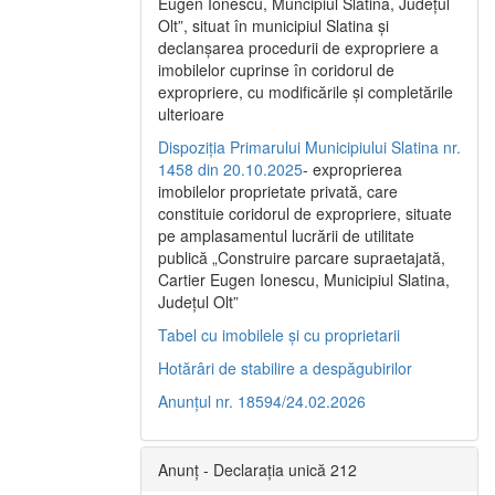
Eugen Ionescu, Muncipiul Slatina, Judeţul
Olt”, situat în municipiul Slatina şi
declanşarea procedurii de expropriere a
imobilelor cuprinse în coridorul de
expropriere, cu modificările şi completările
ulterioare
Dispoziția Primarului Municipiului Slatina nr.
1458 din 20.10.2025
- exproprierea
imobilelor proprietate privată, care
constituie coridorul de expropriere, situate
pe amplasamentul lucrării de utilitate
publică „Construire parcare supraetajată,
Cartier Eugen Ionescu, Municipiul Slatina,
Județul Olt”
Tabel cu imobilele și cu proprietarii
Hotărâri de stabilire a despăgubirilor
Anunțul nr. 18594/24.02.2026
Anunț - Declarația unică 212