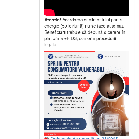
Atenție!
Acordarea suplimentului pentru
energie (50 lei/lună) nu se face automat.
Beneficiarii trebuie să depună o cerere în
platforma ePIDS, conform procedurii
legale.
Ordonanța de urgență nr. 35/2025