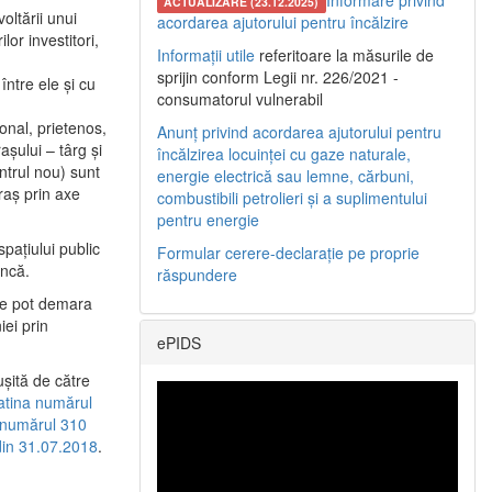
Informare privind
ACTUALIZARE (23.12.2025)
oltării unui
acordarea ajutorului pentru încălzire
or investitori,
Informații utile
referitoare la măsurile de
sprijin conform Legii nr. 226/2021 -
între ele şi cu
consumatorul vulnerabil
etonal, prietenos,
Anunț privind acordarea ajutorului pentru
şului – târg şi
încălzirea locuinței cu gaze naturale,
entrul nou) sunt
energie electrică sau lemne, cărbuni,
raş prin axe
combustibili petrolieri și a suplimentului
pentru energie
spaţiului public
Formular cerere-declarație pe proprie
uncă.
răspundere
 se pot demara
iei prin
ePIDS
uşită de către
latina numărul
a numărul 310
 din 31.07.2018
.