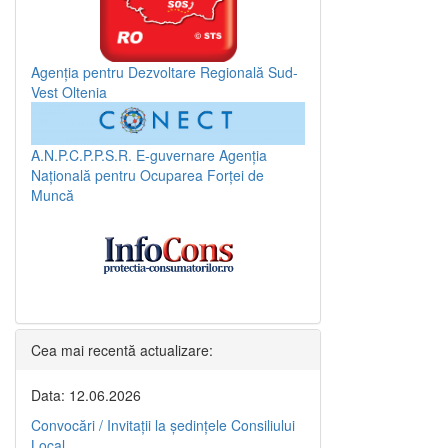
Agenția pentru Dezvoltare Regională Sud-
Vest Oltenia
A.N.P.C.P.P.S.R.
E-guvernare
Agenția
Națională pentru Ocuparea Forței de
Muncă
Cea mai recentă actualizare:
Data: 12.06.2026
Convocări / Invitaţii la şedinţele Consiliului
Local