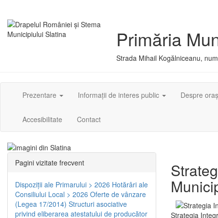
Primăria Muni
Strada Mihail Kogălniceanu, numă
Prezentare
Informații de interes public
Despre ora
Accesibilitate
Contact
Pagini vizitate frecvent
Strateg
Municip
Dispoziţii ale Primarului > 2026
Hotărâri ale
Consiliului Local > 2026
Oferte de vânzare
(Legea 17/2014)
Structuri asociative
privind eliberarea atestatului de producător
Strategia Integ