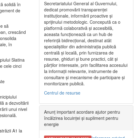
Secretariatului General al Guvernului,
ă solidă în
dedicat promovării transparenței
nagement de
instituționale, informării proactive și
sprijinului metodologic. Concepută ca o
ne să
platformă colaborativă și accesibilă,
urban, crescând
aceasta funcționează ca un hub de
consolida
referință bidirecțional, destinat atât
ale, în
specialiștilor din administrația publică
centrală și locală, prin furnizarea de
resurse, ghiduri și bune practici, cât și
iului Slatina
părților interesate, prin facilitarea accesului
e cele cinci
la informații relevante, instrumente de
consultare și mecanisme de participare și
ste
monitorizare publică.
Centrul de resurse
icipiului
ă a dezvoltării
ării unui nivel
Anunț important acordare ajutor pentru
fesională.
încălzirea locuinței și supliment pentru
energie
trăzii A1 la