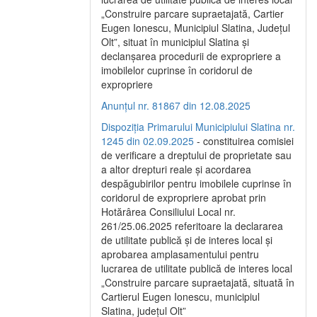
„Construire parcare supraetajată, Cartier
Eugen Ionescu, Municipiul Slatina, Județul
Olt”, situat în municipiul Slatina și
declanșarea procedurii de expropriere a
imobilelor cuprinse în coridorul de
expropriere
Anunțul nr. 81867 din 12.08.2025
Dispoziția Primarului Municipiului Slatina nr.
1245 din 02.09.2025
- constituirea comisiei
de verificare a dreptului de proprietate sau
a altor drepturi reale și acordarea
despăgubirilor pentru imobilele cuprinse în
coridorul de expropriere aprobat prin
Hotărârea Consiliului Local nr.
261/25.06.2025 referitoare la declararea
de utilitate publică și de interes local și
aprobarea amplasamentului pentru
lucrarea de utilitate publică de interes local
„Construire parcare supraetajată, situată în
Cartierul Eugen Ionescu, municipiul
Slatina, județul Olt”