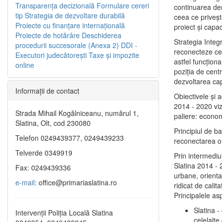
Transparenţa decizională
Formulare cereri
continuarea de
tip
Strategia de dezvoltare durabilă
ceea ce priveşt
Proiecte cu finanţare internaţională
proiect și capac
Proiecte de hotărâre
Deschiderea
Strategia Integ
procedurii succesorale (Anexa 2)
DDI -
reconecteze cent
Executori judecătorești
Taxe şi impozite
astfel funcţiona
online
poziţia de centr
dezvoltarea capi
Informaţii de contact
Obiectivele şi 
2014 - 2020 vize
Strada Mihail Kogălniceanu, numărul 1,
paliere: econom
Slatina, Olt, cod 230080
Principiul de b
Telefon 0249439377, 0249439233
reconectarea ora
Telverde 0349919
Prin intermediu
Slatina 2014 - 
Fax: 0249439336
urbane, orientat
e-mail:
office@primariaslatina.ro
ridicat de calit
Principalele as
Slatina -
Intervenții Poliția Locală Slatina
celelalte