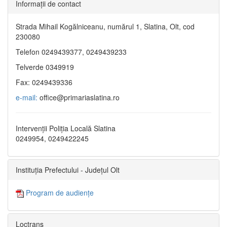
Informaţii de contact
Strada Mihail Kogălniceanu, numărul 1, Slatina, Olt, cod
230080
Telefon 0249439377, 0249439233
Telverde 0349919
Fax: 0249439336
e-mail:
office@primariaslatina.ro
Intervenții Poliția Locală Slatina
0249954, 0249422245
Instituția Prefectului - Județul Olt
Program de audiențe
Loctrans