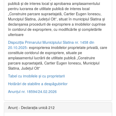
publică şi de interes local şi aprobarea amplasamentului
pentru lucrarea de utilitate publică de interes local
„Construire parcare supraetajată, Cartier Eugen Ionescu,
Muncipiul Slatina, Judeţul Olt”, situat în municipiul Slatina şi
declanşarea procedurii de expropriere a imobilelor cuprinse
în coridorul de expropriere, cu modificările şi completările
ulterioare
Dispoziția Primarului Municipiului Slatina nr. 1458 din
20.10.2025
- exproprierea imobilelor proprietate privată, care
constituie coridorul de expropriere, situate pe
amplasamentul lucrării de utilitate publică „Construire
parcare supraetajată, Cartier Eugen Ionescu, Municipiul
Slatina, Județul Olt”
Tabel cu imobilele și cu proprietarii
Hotărâri de stabilire a despăgubirilor
Anunțul nr. 18594/24.02.2026
Anunț - Declarația unică 212