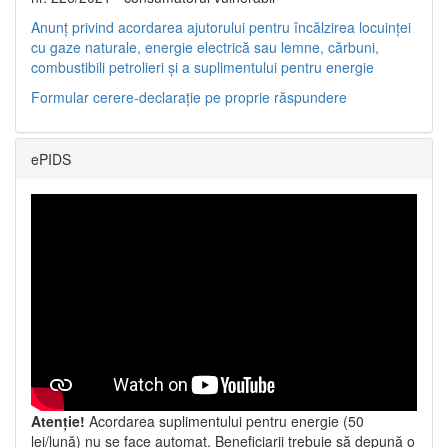
Anunț privind acordarea ajutorului pentru încălzirea locuinței
cu gaze naturale, energie electrică sau lemne, cărbuni,
combustibili petrolieri și a suplimentului pentru energie
Formular cerere-declarație pe proprie răspundere
ePIDS
Atenție!
Acordarea suplimentului pentru energie (50
lei/lună) nu se face automat. Beneficiarii trebuie să depună o