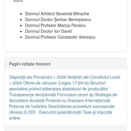
Domnul Arhitect Severică Mitrache
Domnul Doctor Șerban Berteșteanu
Domnul Profesor Marius Perianu
Domnul Doctor Ion David
Domnul Profesor Constantin Voinescu
Pagini vizitate frecvent
Dispoziţii ale Primarului > 2026
Hotărâri ale Consiliului Local
> 2026
Oferte de vânzare (Legea 17/2014)
Structuri
asociative privind eliberarea atestatului de producător
Transparenţa decizională
Formulare cereri tip
Strategia de
dezvoltare durabilă
Proiecte cu finanţare internaţională
Proiecte de hotărâre
Deschiderea procedurii succesorale
(Anexa 2)
DDI - Executori judecătorești
Taxe şi impozite
online