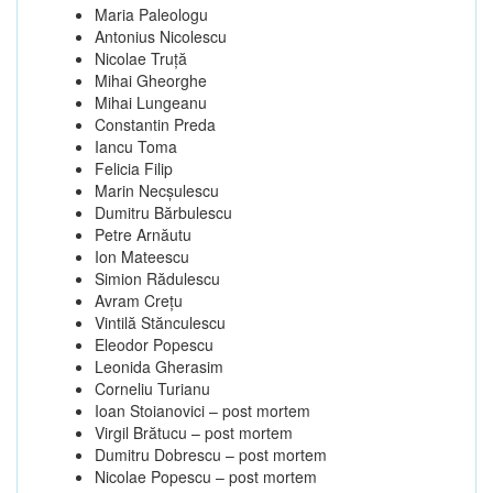
Maria Paleologu
Antonius Nicolescu
Nicolae Truţă
Mihai Gheorghe
Mihai Lungeanu
Constantin Preda
Iancu Toma
Felicia Filip
Marin Necşulescu
Dumitru Bărbulescu
Petre Arnăutu
Ion Mateescu
Simion Rădulescu
Avram Creţu
Vintilă Stănculescu
Eleodor Popescu
Leonida Gherasim
Corneliu Turianu
Ioan Stoianovici – post mortem
Virgil Brătucu – post mortem
Dumitru Dobrescu – post mortem
Nicolae Popescu – post mortem