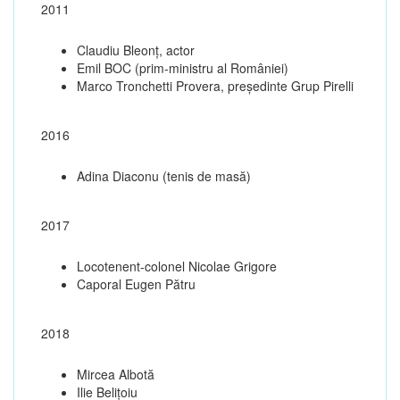
2011
Claudiu Bleonț, actor
Emil BOC (prim-ministru al României)
Marco Tronchetti Provera, președinte Grup Pirelli
2016
Adina Diaconu (tenis de masă)
2017
Locotenent-colonel Nicolae Grigore
Caporal Eugen Pătru
2018
Mircea Albotă
Ilie Belițoiu