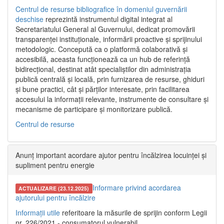
Centrul de resurse bibliografice în domeniul guvernării
deschise
reprezintă instrumentul digital integrat al
Secretariatului General al Guvernului, dedicat promovării
transparenței instituționale, informării proactive și sprijinului
metodologic. Concepută ca o platformă colaborativă și
accesibilă, aceasta funcționează ca un hub de referință
bidirecțional, destinat atât specialiștilor din administrația
publică centrală și locală, prin furnizarea de resurse, ghiduri
și bune practici, cât și părților interesate, prin facilitarea
accesului la informații relevante, instrumente de consultare și
mecanisme de participare și monitorizare publică.
Centrul de resurse
Anunț important acordare ajutor pentru încălzirea locuinței și
supliment pentru energie
Informare privind acordarea
ACTUALIZARE (23.12.2025)
ajutorului pentru încălzire
Informații utile
referitoare la măsurile de sprijin conform Legii
nr. 226/2021 - consumatorul vulnerabil