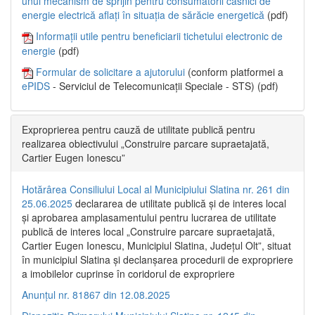
unui mecanism de sprijin pentru consumatorii casnici de
energie electrică aflați în situația de sărăcie energetică
(pdf)
Informații utile pentru beneficiarii tichetului electronic de
energie
(pdf)
Formular de solicitare a ajutorului
(conform platformei a
ePIDS
- Serviciul de Telecomunicații Speciale - STS) (pdf)
Exproprierea pentru cauză de utilitate publică pentru
realizarea obiectivului „Construire parcare supraetajată,
Cartier Eugen Ionescu”
Hotărârea Consiliului Local al Municipiului Slatina nr. 261 din
25.06.2025
declararea de utilitate publică și de interes local
și aprobarea amplasamentului pentru lucrarea de utilitate
publică de interes local „Construire parcare supraetajată,
Cartier Eugen Ionescu, Municipiul Slatina, Județul Olt”, situat
în municipiul Slatina și declanșarea procedurii de expropriere
a imobilelor cuprinse în coridorul de expropriere
Anunțul nr. 81867 din 12.08.2025