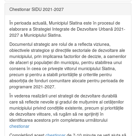
Chestionar SIDU 2021-2027
În perioada actuală, Municipiul Slatina este în procesul de
elaborare a Strategiei Integrate de Dezvoltare Urbană 2021‐
2027 a Municipiului Slatina.
Documentul strategic are rolul de a reflecta viziunea,
obiectivele strategice și direcțiile sectoriale de dezvoltare ale
municipiului, prin implicarea factorilor de decizie, a oamenilor
de afaceri și populației din municipiu, pentru stabilirea unui
consens în ceea ce privește viitorul municipiului Slatina,
precum și pentru a stabili prioritățile și criteriile pentru
absorbția de fonduri comunitare alocate pentru perioada de
programare 2021-2027.
În vederea realizării unei strategii de dezvoltare durabilă
care să reflecte nevoile și gradul de mulțumire al cetățenilor
municipiului privind condițiile existente, precum și prioritățile
de dezvoltare viitoare, vă rugăm să ne sprijiniți în
identificarea acestora prin completarea următorului
chestionar
Completând acest
chestionar
de 7-10 minute ne veți ajuta să