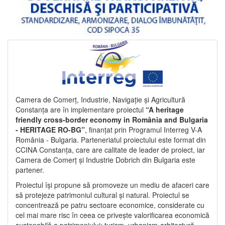
Camera de Comerț, Industrie, Navigație și Agricultură
Constanța are în implementare proiectul
“A heritage
friendly cross-border economy in România and Bulgaria
- HERITAGE RO-BG”
, finanțat prin Programul Interreg V-A
România - Bulgaria. Parteneriatul proiectului este format din
CCINA Constanța, care are calitate de leader de proiect, iar
Camera de Comerț și Industrie Dobrich din Bulgaria este
partener.
Proiectul își propune să promoveze un mediu de afaceri care
să protejeze patrimoniul cultural și natural. Proiectul se
concentrează pe patru sectoare economice, considerate cu
cel mai mare risc în ceea ce privește valorificarea economică
sustenabilă a patrimoniului: turism, urbanism-arhitectură-