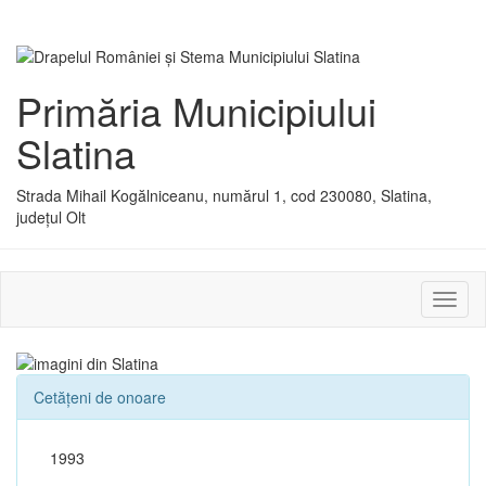
Primăria Municipiului
Slatina
Strada Mihail Kogălniceanu, numărul 1, cod 230080, Slatina,
județul Olt
Activ
sau
dezac
meniu
Cetățeni de onoare
1993