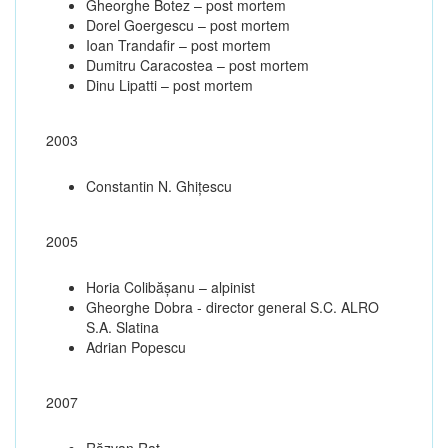
Gheorghe Botez – post mortem
Dorel Goergescu – post mortem
Ioan Trandafir – post mortem
Dumitru Caracostea – post mortem
Dinu Lipatti – post mortem
2003
Constantin N. Ghiţescu
2005
Horia Colibășanu – alpinist
Gheorghe Dobra - director general S.C. ALRO
S.A. Slatina
Adrian Popescu
2007
Răzvan Raț