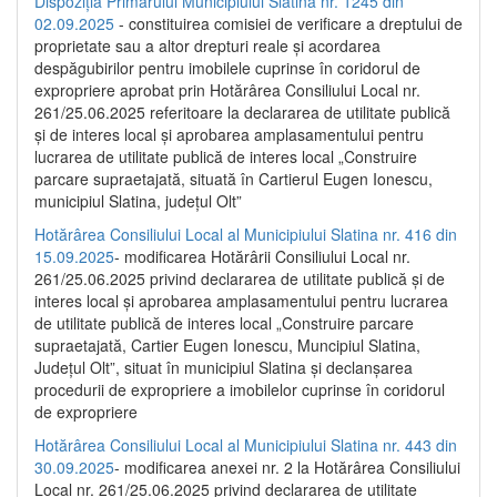
Dispoziția Primarului Municipiului Slatina nr. 1245 din
02.09.2025
- constituirea comisiei de verificare a dreptului de
proprietate sau a altor drepturi reale și acordarea
despăgubirilor pentru imobilele cuprinse în coridorul de
expropriere aprobat prin Hotărârea Consiliului Local nr.
261/25.06.2025 referitoare la declararea de utilitate publică
și de interes local și aprobarea amplasamentului pentru
lucrarea de utilitate publică de interes local „Construire
parcare supraetajată, situată în Cartierul Eugen Ionescu,
municipiul Slatina, județul Olt”
Hotărârea Consiliului Local al Municipiului Slatina nr. 416 din
15.09.2025
- modificarea Hotărârii Consiliului Local nr.
261/25.06.2025 privind declararea de utilitate publică și de
interes local și aprobarea amplasamentului pentru lucrarea
de utilitate publică de interes local „Construire parcare
supraetajată, Cartier Eugen Ionescu, Muncipiul Slatina,
Județul Olt”, situat în municipiul Slatina și declanșarea
procedurii de expropriere a imobilelor cuprinse în coridorul
de expropriere
Hotărârea Consiliului Local al Municipiului Slatina nr. 443 din
30.09.2025
- modificarea anexei nr. 2 la Hotărârea Consiliului
Local nr. 261/25.06.2025 privind declararea de utilitate