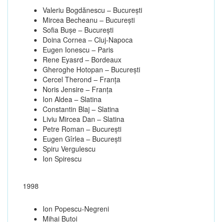
Valeriu Bogdănescu – Bucureşti
Mircea Becheanu – Bucureşti
Sofia Buşe – Bucureşti
Doina Cornea – Cluj-Napoca
Eugen Ionescu – Paris
Rene Eyasrd – Bordeaux
Gheroghe Hotopan – Bucureşti
Cercel Therond – Franţa
Noris Jensire – Franţa
Ion Aldea – Slatina
Constantin Blaj – Slatina
Liviu Mircea Dan – Slatina
Petre Roman – Bucureşti
Eugen Gîrlea – Bucureşti
Spiru Vergulescu
Ion Spirescu
1998
Ion Popescu-Negreni
Mihai Butoi