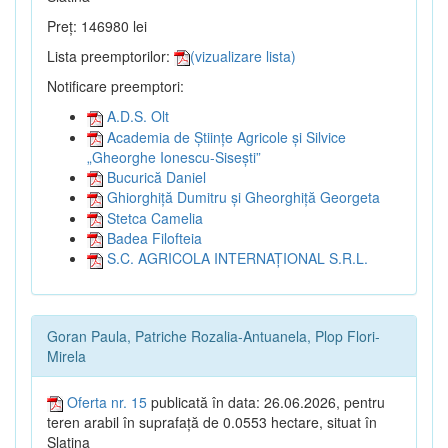
Preț: 146980 lei
Lista preemptorilor:
(vizualizare lista)
Notificare preemptori:
A.D.S. Olt
Academia de Științe Agricole și Silvice
„Gheorghe Ionescu-Sisești”
Bucurică Daniel
Ghiorghiță Dumitru și Gheorghiță Georgeta
Stetca Camelia
Badea Filofteia
S.C. AGRICOLA INTERNAȚIONAL S.R.L.
Goran Paula, Patriche Rozalia-Antuanela, Plop Flori-
Mirela
Oferta nr. 15
publicată în data: 26.06.2026, pentru
teren arabil în suprafață de 0.0553 hectare, situat în
Slatina