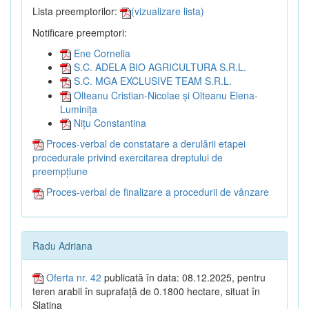
Lista preemptorilor:
(vizualizare lista)
Notificare preemptori:
Ene Cornelia
S.C. ADELA BIO AGRICULTURA S.R.L.
S.C. MGA EXCLUSIVE TEAM S.R.L.
Olteanu Cristian-Nicolae și Olteanu Elena-
Luminița
Nițu Constantina
Proces-verbal de constatare a derulării etapei
procedurale privind exercitarea dreptului de
preempțiune
Proces-verbal de finalizare a procedurii de vânzare
Radu Adriana
Oferta nr. 42
publicată în data: 08.12.2025, pentru
teren arabil în suprafață de 0.1800 hectare, situat în
Slatina