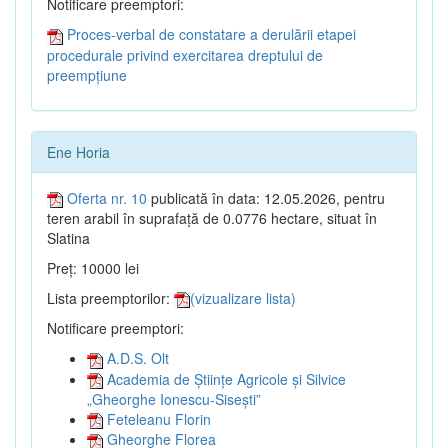
Notificare preemptori:
Proces-verbal de constatare a derulării etapei
procedurale privind exercitarea dreptului de
preempțiune
Ene Horia
Oferta nr. 10
publicată în data: 12.05.2026, pentru
teren arabil în suprafață de 0.0776 hectare, situat în
Slatina
Preț: 10000 lei
Lista preemptorilor:
(vizualizare lista)
Notificare preemptori:
A.D.S. Olt
Academia de Științe Agricole și Silvice
„Gheorghe Ionescu-Sisești”
Feteleanu Florin
Gheorghe Florea