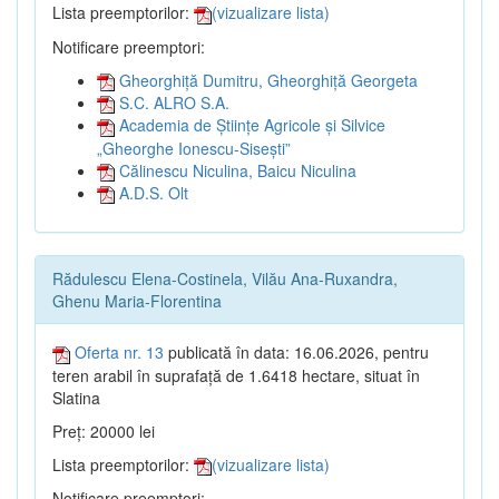
Lista preemptorilor:
(vizualizare lista)
Notificare preemptori:
Gheorghiță Dumitru, Gheorghiță Georgeta
S.C. ALRO S.A.
Academia de Științe Agricole și Silvice
„Gheorghe Ionescu-Sisești”
Călinescu Niculina, Baicu Niculina
A.D.S. Olt
Rădulescu Elena-Costinela, Vilău Ana-Ruxandra,
Ghenu Maria-Florentina
Oferta nr. 13
publicată în data: 16.06.2026, pentru
teren arabil în suprafață de 1.6418 hectare, situat în
Slatina
Preț: 20000 lei
Lista preemptorilor:
(vizualizare lista)
Notificare preemptori: