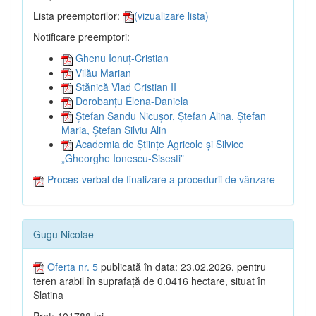
Lista preemptorilor:
(vizualizare lista)
Notificare preemptori:
Ghenu Ionuț-Cristian
Vilău Marian
Stănică Vlad Cristian II
Dorobanțu Elena-Daniela
Ștefan Sandu Nicușor, Ștefan Alina. Ștefan
Maria, Ștefan Silviu Alin
Academia de Științe Agricole și Silvice
„Gheorghe Ionescu-Sisesti”
Proces-verbal de finalizare a procedurii de vânzare
Gugu Nicolae
Oferta nr. 5
publicată în data: 23.02.2026, pentru
teren arabil în suprafață de 0.0416 hectare, situat în
Slatina