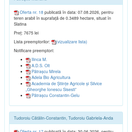
Oferta nr. 18
publicată în data: 07.08.2026, pentru
teren arabil în suprafață de 0.3489 hectare, situat în
Slatina
Preț: 7675 lei
Lista preemptorilor:
(vizualizare lista)
Notificare preemptori:
Ilinca M.
A.D.S. Olt
Pătrașcu Mirela
Adela Bio Agricultura
Academia de Științe Agricole și Silvice
„Gheorghe Ionescu Sisesti”
Pătrașcu Constantin-Gelu
Tudoroiu Cătălin-Constantin, Tudoroiu Gabriela-Anda
Oferta nr. 17
publicată în data: 30.06.2026, pentru