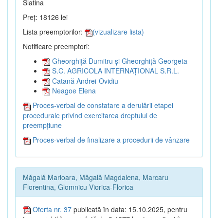
Slatina
Preț: 18126 lei
Lista preemptorilor:
(vizualizare lista)
Notificare preemptori:
Gheorghiță Dumitru și Gheorghiță Georgeta
S.C. AGRICOLA INTERNAȚIONAL S.R.L.
Catană Andrei-Ovidiu
Neagoe Elena
Proces-verbal de constatare a derulării etapei
procedurale privind exercitarea dreptului de
preempțiune
Proces-verbal de finalizare a procedurii de vânzare
Măgală Marioara, Măgală Magdalena, Marcaru
Florentina, Glomnicu Viorica-Florica
Oferta nr. 37
publicată în data: 15.10.2025, pentru