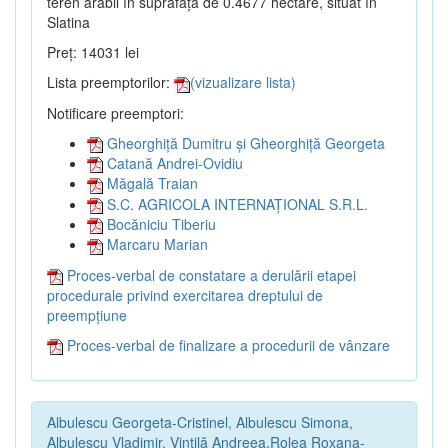
teren arabil în suprafață de 0.4677 hectare, situat în
Slatina
Preț: 14031 lei
Lista preemptorilor:
(vizualizare lista)
Notificare preemptori:
Gheorghiță Dumitru și Gheorghiță Georgeta
Catană Andrei-Ovidiu
Măgală Traian
S.C. AGRICOLA INTERNAȚIONAL S.R.L.
Bocăniciu Tiberiu
Marcaru Marian
Proces-verbal de constatare a derulării etapei
procedurale privind exercitarea dreptului de
preempțiune
Proces-verbal de finalizare a procedurii de vânzare
Albulescu Georgeta-Cristinel, Albulescu Simona,
Albulescu Vladimir, Vintilă Andreea,Rolea Roxana-