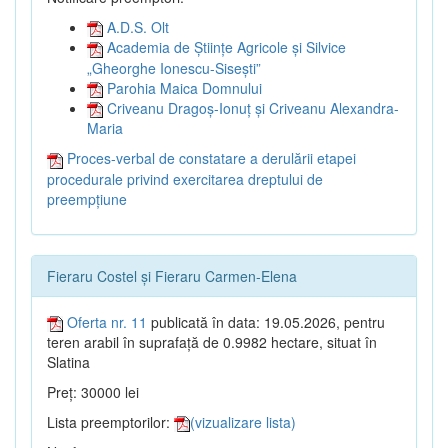
A.D.S. Olt
Academia de Științe Agricole și Silvice
„Gheorghe Ionescu-Sisești”
Parohia Maica Domnului
Criveanu Dragoș-Ionuț și Criveanu Alexandra-
Maria
Proces-verbal de constatare a derulării etapei
procedurale privind exercitarea dreptului de
preempțiune
Fieraru Costel și Fieraru Carmen-Elena
Oferta nr. 11
publicată în data: 19.05.2026, pentru
teren arabil în suprafață de 0.9982 hectare, situat în
Slatina
Preț: 30000 lei
Lista preemptorilor:
(vizualizare lista)