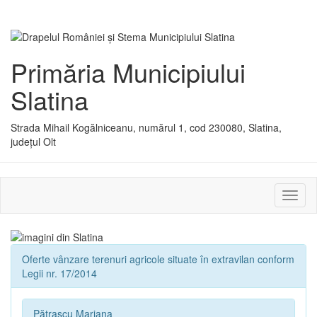
Primăria Municipiului
Slatina
Strada Mihail Kogălniceanu, numărul 1, cod 230080, Slatina,
județul Olt
Activ
sau
dezac
meniu
Oferte vânzare terenuri agricole situate în extravilan conform
Legii nr. 17/2014
Pătrașcu Mariana