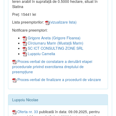
teren arabil în suprafață de 0.5000 hectare, situat în
Slatina
Preț: 15441 lei
Lista preemptorilor:
(vizualizare lista)
Notificare preemptori:
Grigore Aneta (Grigore Floarea)
Cîrciumaru Marin (Mustață Marin)
SC ICT CONSULTING ZONE SRL
Lupșoiu Camelia
Proces-verbal de constatare a derulării etapei
procedurale privind exercitarea dreptului de
preempțiune
Proces-verbal de finalizare a procedurii de vânzare
Lupșoiu Nicolae
Oferta nr. 33
publicată în data: 09.09.2025, pentru