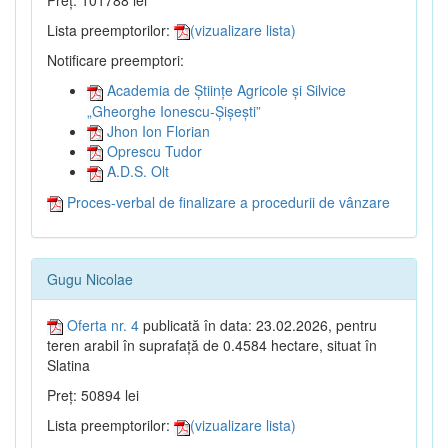
Preț: 101788 lei
Lista preemptorilor:
(vizualizare lista)
Notificare preemptori:
Academia de Științe Agricole și Silvice
„Gheorghe Ionescu-Șișești”
Jhon Ion Florian
Oprescu Tudor
A.D.S. Olt
Proces-verbal de finalizare a procedurii de vânzare
Gugu Nicolae
Oferta nr. 4
publicată în data: 23.02.2026, pentru
teren arabil în suprafață de 0.4584 hectare, situat în
Slatina
Preț: 50894 lei
Lista preemptorilor:
(vizualizare lista)