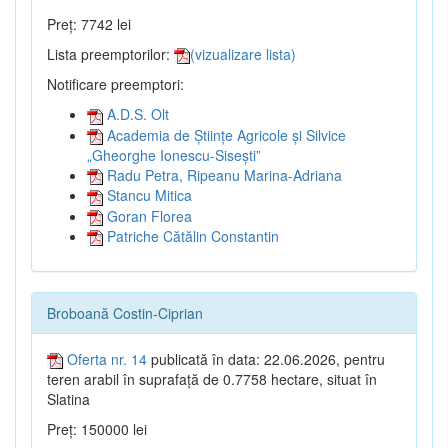
Preț: 7742 lei
Lista preemptorilor:
(vizualizare lista)
Notificare preemptori:
A.D.S. Olt
Academia de Științe Agricole și Silvice
„Gheorghe Ionescu-Sisești”
Radu Petra, Ripeanu Marina-Adriana
Stancu Mitica
Goran Florea
Patriche Cătălin Constantin
Broboană Costin-Ciprian
Oferta nr. 14
publicată în data: 22.06.2026, pentru
teren arabil în suprafață de 0.7758 hectare, situat în
Slatina
Preț: 150000 lei