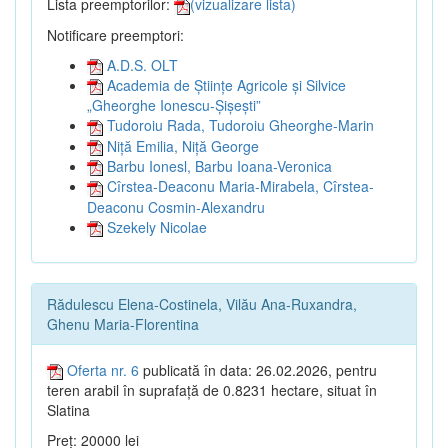
Lista preemptorilor:
(vizualizare lista)
Notificare preemptori:
A.D.S. OLT
Academia de Științe Agricole și Silvice
„Gheorghe Ionescu-Șișești”
Tudoroiu Rada, Tudoroiu Gheorghe-Marin
Niță Emilia, Niță George
Barbu Ionesl, Barbu Ioana-Veronica
Cîrstea-Deaconu Maria-Mirabela, Cîrstea-
Deaconu Cosmin-Alexandru
Szekely Nicolae
Rădulescu Elena-Costinela, Vilău Ana-Ruxandra,
Ghenu Maria-Florentina
Oferta nr. 6
publicată în data: 26.02.2026, pentru
teren arabil în suprafață de 0.8231 hectare, situat în
Slatina
Preț: 20000 lei