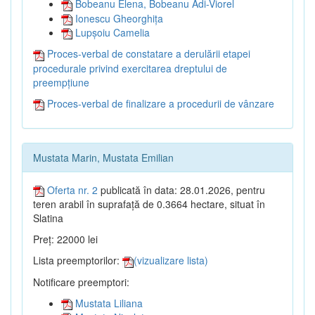
Bobeanu Elena, Bobeanu Adi-Viorel
Ionescu Gheorghița
Lupșoiu Camelia
Proces-verbal de constatare a derulării etapei
procedurale privind exercitarea dreptului de
preempțiune
Proces-verbal de finalizare a procedurii de vânzare
Mustata Marin, Mustata Emilian
Oferta nr. 2
publicată în data: 28.01.2026, pentru
teren arabil în suprafață de 0.3664 hectare, situat în
Slatina
Preț: 22000 lei
Lista preemptorilor:
(vizualizare lista)
Notificare preemptori:
Mustata Liliana