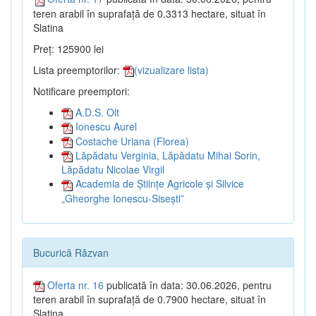
teren arabil în suprafață de 0.3313 hectare, situat în
Slatina
Preț: 125900 lei
Lista preemptorilor:
(vizualizare lista)
Notificare preemptori:
A.D.S. Olt
Ionescu Aurel
Costache Uriana (Florea)
Lăpădatu Verginia, Lăpădatu Mihai Sorin,
Lăpădatu Nicolae Virgil
Academia de Științe Agricole și Silvice
„Gheorghe Ionescu-Sisești”
Bucurică Răzvan
Oferta nr. 16
publicată în data: 30.06.2026, pentru
teren arabil în suprafață de 0.7900 hectare, situat în
Slatina