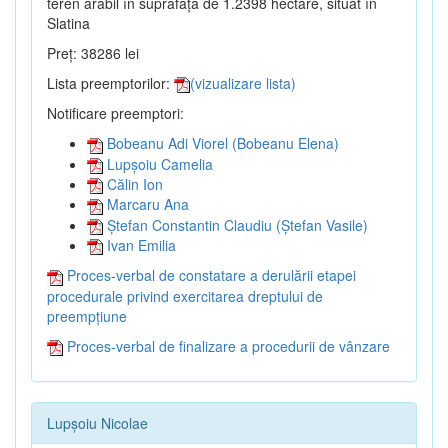
teren arabil în suprafață de 1.2398 hectare, situat în
Slatina
Preț: 38286 lei
Lista preemptorilor:
(vizualizare lista)
Notificare preemptori:
Bobeanu Adi Viorel (Bobeanu Elena)
Lupșoiu Camelia
Călin Ion
Marcaru Ana
Ștefan Constantin Claudiu (Ștefan Vasile)
Ivan Emilia
Proces-verbal de constatare a derulării etapei
procedurale privind exercitarea dreptului de
preempțiune
Proces-verbal de finalizare a procedurii de vânzare
Lupșoiu Nicolae