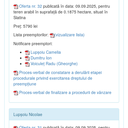
Oferta nr. 32
publicată în data: 09.09.2025, pentru
teren arabil în suprafață de 0.1875 hectare, situat în
Slatina
Preț: 5790 lei
Lista preemptorilor:
(vizualizare lista)
Notificare preemptori:
Lupșoiu Camelia
Dumitru Ion
Voiculeț Radu (Gheorghe)
Proces-verbal de constatare a derulării etapei
procedurale privind exercitarea dreptului de
preempțiune
Proces-verbal de finalizare a procedurii de vânzare
Lupșoiu Nicolae
Oferta nr. 31
publicată în data: 09.09.2025, pentru