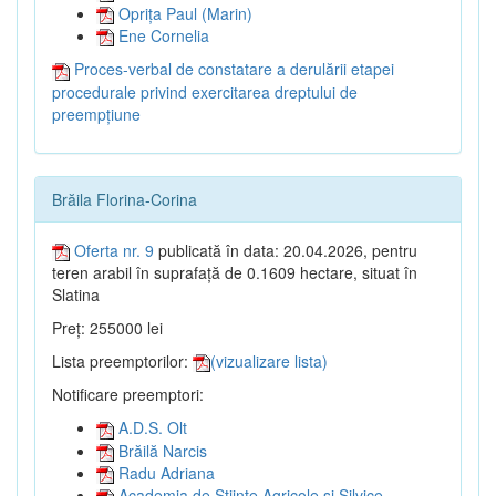
Oprița Paul (Marin)
Ene Cornelia
Proces-verbal de constatare a derulării etapei
procedurale privind exercitarea dreptului de
preempțiune
Brăila Florina-Corina
Oferta nr. 9
publicată în data: 20.04.2026, pentru
teren arabil în suprafață de 0.1609 hectare, situat în
Slatina
Preț: 255000 lei
Lista preemptorilor:
(vizualizare lista)
Notificare preemptori:
A.D.S. Olt
Brăilă Narcis
Radu Adriana
Academia de Științe Agricole și Silvice