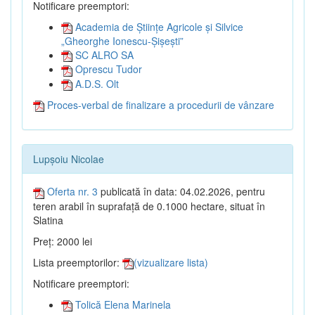
Notificare preemptori:
Academia de Științe Agricole și Silvice
„Gheorghe Ionescu-Șișești”
SC ALRO SA
Oprescu Tudor
A.D.S. Olt
Proces-verbal de finalizare a procedurii de vânzare
Lupșoiu Nicolae
Oferta nr. 3
publicată în data: 04.02.2026, pentru
teren arabil în suprafață de 0.1000 hectare, situat în
Slatina
Preț: 2000 lei
Lista preemptorilor:
(vizualizare lista)
Notificare preemptori:
Tolică Elena Marinela