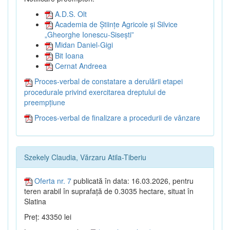
A.D.S. Olt
Academia de Științe Agricole și Silvice
„Gheorghe Ionescu-Sisești”
Midan Daniel-Gigi
Bit Ioana
Cernat Andreea
Proces-verbal de constatare a derulării etapei
procedurale privind exercitarea dreptului de
preempțiune
Proces-verbal de finalizare a procedurii de vânzare
Szekely Claudia, Vărzaru Atila-Tiberiu
Oferta nr. 7
publicată în data: 16.03.2026, pentru
teren arabil în suprafață de 0.3035 hectare, situat în
Slatina
Preț: 43350 lei