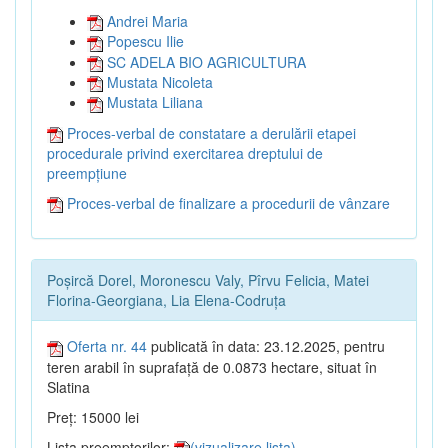
Andrei Maria
Popescu Ilie
SC ADELA BIO AGRICULTURA
Mustata Nicoleta
Mustata Liliana
Proces-verbal de constatare a derulării etapei
procedurale privind exercitarea dreptului de
preempțiune
Proces-verbal de finalizare a procedurii de vânzare
Poșircă Dorel, Moronescu Valy, Pîrvu Felicia, Matei
Florina-Georgiana, Lia Elena-Codruța
Oferta nr. 44
publicată în data: 23.12.2025, pentru
teren arabil în suprafață de 0.0873 hectare, situat în
Slatina
Preț: 15000 lei
Lista preemptorilor:
(vizualizare lista)