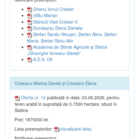
Ghenu Ionuț-Cristian
Vilău Marian
Stănică Vlad Cristian II
Dorobanțu Elena Daniela
Ștefan Sandu Nicușor, Ștefan Alina, Ștefan
Maria, Ștefan Silviu Alin
Academia de Științe Agricole și Silvice
„Gheorghe Ionescu-Sisești”
A.D.S. Olt
Criveanu Marius-Daniel și Criveanu Elena
Oferta nr. 12
publicată în data: 03.06.2026, pentru
teren arabil în suprafață de 0.7500 hectare, situat în
Slatina
Preț: 1875000 lei
Lista preemptorilor:
(vizualizare lista)
Notificare preemptori: