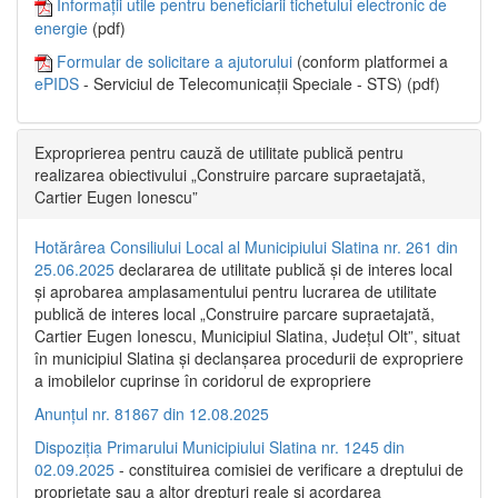
Informații utile pentru beneficiarii tichetului electronic de
energie
(pdf)
Formular de solicitare a ajutorului
(conform platformei a
ePIDS
- Serviciul de Telecomunicații Speciale - STS) (pdf)
Exproprierea pentru cauză de utilitate publică pentru
realizarea obiectivului „Construire parcare supraetajată,
Cartier Eugen Ionescu”
Hotărârea Consiliului Local al Municipiului Slatina nr. 261 din
25.06.2025
declararea de utilitate publică și de interes local
și aprobarea amplasamentului pentru lucrarea de utilitate
publică de interes local „Construire parcare supraetajată,
Cartier Eugen Ionescu, Municipiul Slatina, Județul Olt”, situat
în municipiul Slatina și declanșarea procedurii de expropriere
a imobilelor cuprinse în coridorul de expropriere
Anunțul nr. 81867 din 12.08.2025
Dispoziția Primarului Municipiului Slatina nr. 1245 din
02.09.2025
- constituirea comisiei de verificare a dreptului de
proprietate sau a altor drepturi reale și acordarea