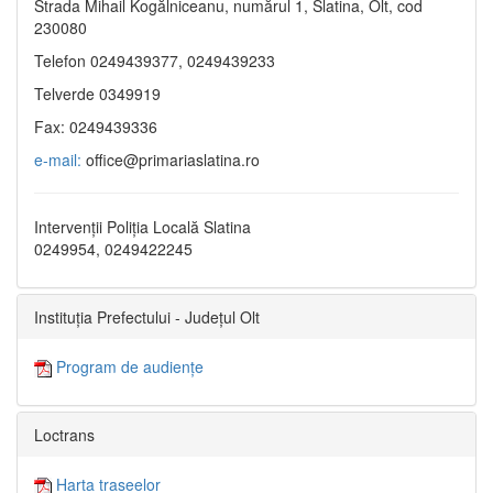
Strada Mihail Kogălniceanu, numărul 1, Slatina, Olt, cod
230080
Telefon 0249439377, 0249439233
Telverde 0349919
Fax: 0249439336
e-mail:
office@primariaslatina.ro
Intervenții Poliția Locală Slatina
0249954, 0249422245
Instituția Prefectului - Județul Olt
Program de audiențe
Loctrans
Harta traseelor