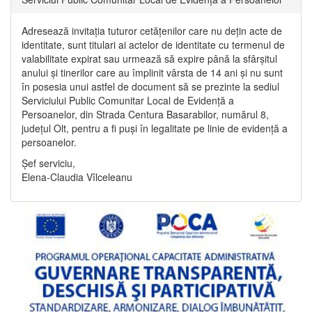
Adresează invitația tuturor cetățenilor care nu dețin acte de
identitate, sunt titulari ai actelor de identitate cu termenul de
valabilitate expirat sau urmează să expire până la sfârșitul
anului și tinerilor care au împlinit vârsta de 14 ani și nu sunt
în posesia unui astfel de document să se prezinte la sediul
Serviciului Public Comunitar Local de Evidență a
Persoanelor, din Strada Centura Basarabilor, numărul 8,
județul Olt, pentru a fi puși în legalitate pe linie de evidență a
persoanelor.
Șef serviciu,
Elena-Claudia Vîlceleanu