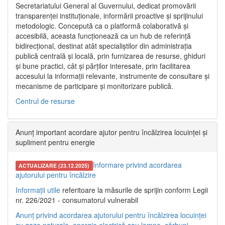
Secretariatului General al Guvernului, dedicat promovării
transparenței instituționale, informării proactive și sprijinului
metodologic. Concepută ca o platformă colaborativă și
accesibilă, aceasta funcționează ca un hub de referință
bidirecțional, destinat atât specialiștilor din administrația
publică centrală și locală, prin furnizarea de resurse, ghiduri
și bune practici, cât și părților interesate, prin facilitarea
accesului la informații relevante, instrumente de consultare și
mecanisme de participare și monitorizare publică.
Centrul de resurse
Anunț important acordare ajutor pentru încălzirea locuinței și
supliment pentru energie
Informare privind acordarea
ACTUALIZARE (23.12.2025)
ajutorului pentru încălzire
Informații utile
referitoare la măsurile de sprijin conform Legii
nr. 226/2021 - consumatorul vulnerabil
Anunț privind acordarea ajutorului pentru încălzirea locuinței
cu gaze naturale, energie electrică sau lemne, cărbuni,