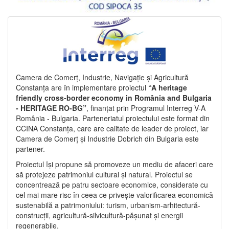
Camera de Comerț, Industrie, Navigație și Agricultură
Constanța are în implementare proiectul
“A heritage
friendly cross-border economy in România and Bulgaria
- HERITAGE RO-BG”
, finanțat prin Programul Interreg V-A
România - Bulgaria. Parteneriatul proiectului este format din
CCINA Constanța, care are calitate de leader de proiect, iar
Camera de Comerț și Industrie Dobrich din Bulgaria este
partener.
Proiectul își propune să promoveze un mediu de afaceri care
să protejeze patrimoniul cultural și natural. Proiectul se
concentrează pe patru sectoare economice, considerate cu
cel mai mare risc în ceea ce privește valorificarea economică
sustenabilă a patrimoniului: turism, urbanism-arhitectură-
construcții, agricultură-silvicultură-pășunat și energii
regenerabile.