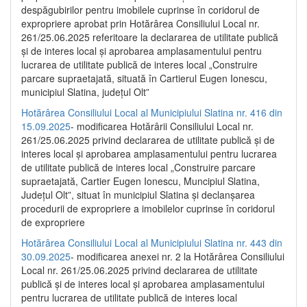
despăgubirilor pentru imobilele cuprinse în coridorul de
expropriere aprobat prin Hotărârea Consiliului Local nr.
261/25.06.2025 referitoare la declararea de utilitate publică
și de interes local și aprobarea amplasamentului pentru
lucrarea de utilitate publică de interes local „Construire
parcare supraetajată, situată în Cartierul Eugen Ionescu,
municipiul Slatina, județul Olt”
Hotărârea Consiliului Local al Municipiului Slatina nr. 416 din
15.09.2025
- modificarea Hotărârii Consiliului Local nr.
261/25.06.2025 privind declararea de utilitate publică și de
interes local și aprobarea amplasamentului pentru lucrarea
de utilitate publică de interes local „Construire parcare
supraetajată, Cartier Eugen Ionescu, Muncipiul Slatina,
Județul Olt”, situat în municipiul Slatina și declanșarea
procedurii de expropriere a imobilelor cuprinse în coridorul
de expropriere
Hotărârea Consiliului Local al Municipiului Slatina nr. 443 din
30.09.2025
- modificarea anexei nr. 2 la Hotărârea Consiliului
Local nr. 261/25.06.2025 privind declararea de utilitate
publică şi de interes local şi aprobarea amplasamentului
pentru lucrarea de utilitate publică de interes local