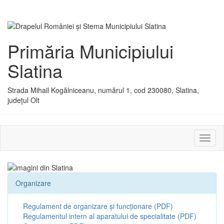
Primăria Municipiului
Slatina
Strada Mihail Kogălniceanu, numărul 1, cod 230080, Slatina,
județul Olt
Activ
sau
dezac
meniu
Organizare
Regulament de organizare și funcționare (PDF)
Regulamentul intern al aparatului de specialitate (PDF)