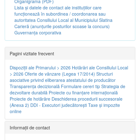
Organigrama (PDF)
Lista și datele de contact ale instituțiilor care
funcționează în subordinea / coordonarea sau
autoritatea Consiliului Local al Municipiului Slatina
Carieră (anunțurile posturilor scoase la concurs)
Guvernanța corporativa
Pagini vizitate frecvent
Dispoziţii ale Primarului > 2026
Hotărâri ale Consiliului Local
> 2026
Oferte de vânzare (Legea 17/2014)
Structuri
asociative privind eliberarea atestatului de producător
Transparenţa decizională
Formulare cereri tip
Strategia de
dezvoltare durabilă
Proiecte cu finanţare internaţională
Proiecte de hotărâre
Deschiderea procedurii succesorale
(Anexa 2)
DDI - Executori judecătorești
Taxe şi impozite
online
Informaţii de contact