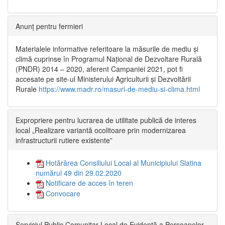
Anunț pentru fermieri
Materialele informative referitoare la măsurile de mediu și
climă cuprinse în Programul Național de Dezvoltare Rurală
(PNDR) 2014 – 2020, aferent Campaniei 2021, pot fi
accesate pe site-ul Ministerului Agriculturii și Dezvoltării
Rurale
https://www.madr.ro/masuri-de-mediu-si-clima.html
Expropriere pentru lucrarea de utilitate publică de interes
local „Realizare variantă ocolitoare prin modernizarea
infrastructurii rutiere existente”
Hotărârea Consiliului Local al Municipiului Slatina
numărul 49 din 29.02.2020
Notificare de acces în teren
Convocare
Serviciul Public Comunitar Local de Evidență a Persoanelor