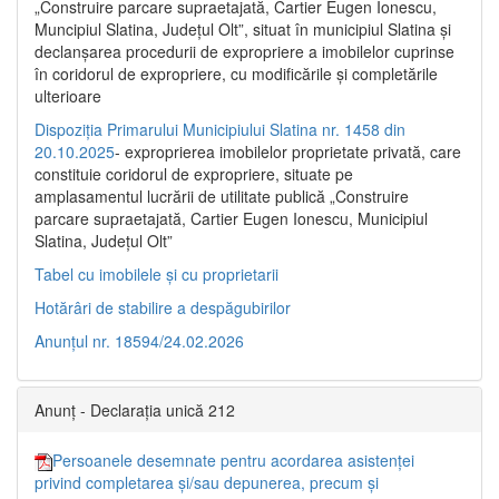
„Construire parcare supraetajată, Cartier Eugen Ionescu,
Muncipiul Slatina, Judeţul Olt”, situat în municipiul Slatina şi
declanşarea procedurii de expropriere a imobilelor cuprinse
în coridorul de expropriere, cu modificările şi completările
ulterioare
Dispoziția Primarului Municipiului Slatina nr. 1458 din
20.10.2025
- exproprierea imobilelor proprietate privată, care
constituie coridorul de expropriere, situate pe
amplasamentul lucrării de utilitate publică „Construire
parcare supraetajată, Cartier Eugen Ionescu, Municipiul
Slatina, Județul Olt”
Tabel cu imobilele și cu proprietarii
Hotărâri de stabilire a despăgubirilor
Anunțul nr. 18594/24.02.2026
Anunț - Declarația unică 212
Persoanele desemnate pentru acordarea asistenței
privind completarea și/sau depunerea, precum și