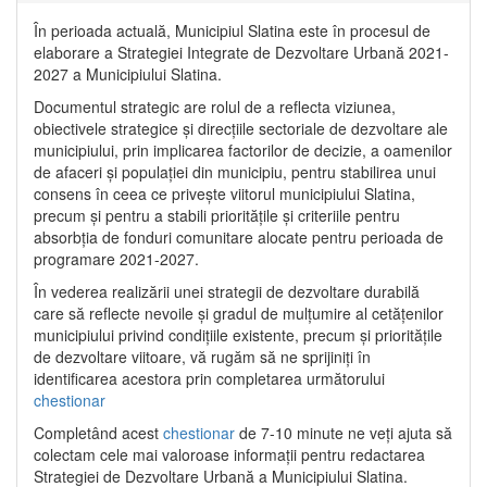
În perioada actuală, Municipiul Slatina este în procesul de
elaborare a Strategiei Integrate de Dezvoltare Urbană 2021‐
2027 a Municipiului Slatina.
Documentul strategic are rolul de a reflecta viziunea,
obiectivele strategice și direcțiile sectoriale de dezvoltare ale
municipiului, prin implicarea factorilor de decizie, a oamenilor
de afaceri și populației din municipiu, pentru stabilirea unui
consens în ceea ce privește viitorul municipiului Slatina,
precum și pentru a stabili prioritățile și criteriile pentru
absorbția de fonduri comunitare alocate pentru perioada de
programare 2021-2027.
În vederea realizării unei strategii de dezvoltare durabilă
care să reflecte nevoile și gradul de mulțumire al cetățenilor
municipiului privind condițiile existente, precum și prioritățile
de dezvoltare viitoare, vă rugăm să ne sprijiniți în
identificarea acestora prin completarea următorului
chestionar
Completând acest
chestionar
de 7-10 minute ne veți ajuta să
colectam cele mai valoroase informații pentru redactarea
Strategiei de Dezvoltare Urbană a Municipiului Slatina.