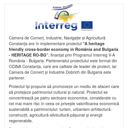
Camera de Comerț, Industrie, Navigație și Agricultură
Constanța are în implementare proiectul
“A heritage
friendly cross-border economy in România and Bulgaria
- HERITAGE RO-BG”
, finanțat prin Programul Interreg V-A
România - Bulgaria. Parteneriatul proiectului este format din
CCINA Constanța, care are calitate de leader de proiect, iar
Camera de Comerț și Industrie Dobrich din Bulgaria este
partener.
Proiectul își propune să promoveze un mediu de afaceri care
să protejeze patrimoniul cultural și natural. Proiectul se
concentrează pe patru sectoare economice, considerate cu
cel mai mare risc în ceea ce privește valorificarea economică
sustenabilă a patrimoniului: turism, urbanism-arhitectură-
construcții, agricultură-silvicultură-pășunat și energii
regenerabile.