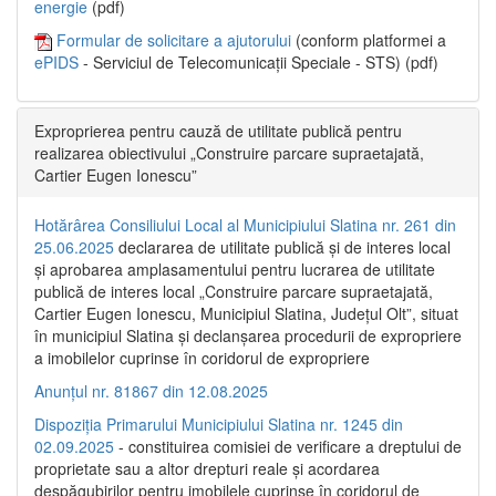
energie
(pdf)
Formular de solicitare a ajutorului
(conform platformei a
ePIDS
- Serviciul de Telecomunicații Speciale - STS) (pdf)
Exproprierea pentru cauză de utilitate publică pentru
realizarea obiectivului „Construire parcare supraetajată,
Cartier Eugen Ionescu”
Hotărârea Consiliului Local al Municipiului Slatina nr. 261 din
25.06.2025
declararea de utilitate publică și de interes local
și aprobarea amplasamentului pentru lucrarea de utilitate
publică de interes local „Construire parcare supraetajată,
Cartier Eugen Ionescu, Municipiul Slatina, Județul Olt”, situat
în municipiul Slatina și declanșarea procedurii de expropriere
a imobilelor cuprinse în coridorul de expropriere
Anunțul nr. 81867 din 12.08.2025
Dispoziția Primarului Municipiului Slatina nr. 1245 din
02.09.2025
- constituirea comisiei de verificare a dreptului de
proprietate sau a altor drepturi reale și acordarea
despăgubirilor pentru imobilele cuprinse în coridorul de