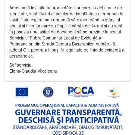
Adresează invitația tuturor cetățenilor care nu dețin acte de
identitate, sunt titulari ai actelor de identitate cu termenul de
valabilitate expirat sau urmează să expire până la sfârșitul
anului și tinerilor care au împlinit vârsta de 14 ani și nu sunt
în posesia unui astfel de document să se prezinte la sediul
Serviciului Public Comunitar Local de Evidență a
Persoanelor, din Strada Centura Basarabilor, numărul 8,
județul Olt, pentru a fi puși în legalitate pe linie de evidență a
persoanelor.
Șef serviciu,
Elena-Claudia Vîlceleanu