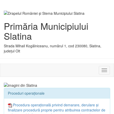
Primăria Municipiului
Slatina
Strada Mihail Kogălniceanu, numărul 1, cod 230080, Slatina,
județul Olt
Activ
sau
dezac
meniu
Proceduri operaționale
Procedura operațională privind demarare, derulare și
finalizare procedură proprie pentru atribuirea contractelor de