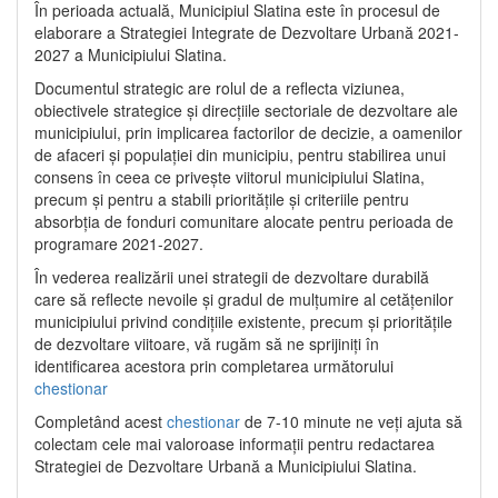
În perioada actuală, Municipiul Slatina este în procesul de
elaborare a Strategiei Integrate de Dezvoltare Urbană 2021‐
2027 a Municipiului Slatina.
Documentul strategic are rolul de a reflecta viziunea,
obiectivele strategice și direcțiile sectoriale de dezvoltare ale
municipiului, prin implicarea factorilor de decizie, a oamenilor
de afaceri și populației din municipiu, pentru stabilirea unui
consens în ceea ce privește viitorul municipiului Slatina,
precum și pentru a stabili prioritățile și criteriile pentru
absorbția de fonduri comunitare alocate pentru perioada de
programare 2021-2027.
În vederea realizării unei strategii de dezvoltare durabilă
care să reflecte nevoile și gradul de mulțumire al cetățenilor
municipiului privind condițiile existente, precum și prioritățile
de dezvoltare viitoare, vă rugăm să ne sprijiniți în
identificarea acestora prin completarea următorului
chestionar
Completând acest
chestionar
de 7-10 minute ne veți ajuta să
colectam cele mai valoroase informații pentru redactarea
Strategiei de Dezvoltare Urbană a Municipiului Slatina.