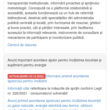
transparenței instituționale, informării proactive și sprijinului
metodologic. Concepută ca o platformă colaborativă și
accesibilă, aceasta funcționează ca un hub de referință
bidirecțional, destinat atât specialiștilor din administrația
publică centrală și locală, prin furnizarea de resurse, ghiduri
și bune practici, cât și părților interesate, prin facilitarea
accesului la informații relevante, instrumente de consultare și
mecanisme de participare și monitorizare publică.
Centrul de resurse
Anunț important acordare ajutor pentru încălzirea locuinței și
supliment pentru energie
Informare privind acordarea
ACTUALIZARE (23.12.2025)
ajutorului pentru încălzire
Informații utile
referitoare la măsurile de sprijin conform Legii
nr. 226/2021 - consumatorul vulnerabil
Anunț privind acordarea ajutorului pentru încălzirea locuinței
cu gaze naturale, energie electrică sau lemne, cărbuni,