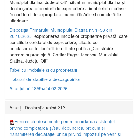
Muncipiul Slatina, Judeţul Olt”, situat în municipiul Slatina şi
declanşarea procedurii de expropriere a imobilelor cuprinse
în coridorul de expropriere, cu modificările şi completările
ulterioare
Dispoziția Primarului Municipiului Slatina nr. 1458 din
20.10.2025
- exproprierea imobilelor proprietate privată, care
constituie coridorul de expropriere, situate pe
amplasamentul lucrării de utilitate publică „Construire
parcare supraetajată, Cartier Eugen Ionescu, Municipiul
Slatina, Județul Olt”
Tabel cu imobilele și cu proprietarii
Hotărâri de stabilire a despăgubirilor
Anunțul nr. 18594/24.02.2026
Anunț - Declarația unică 212
Persoanele desemnate pentru acordarea asistenței
privind completarea și/sau depunerea, precum și
transmiterea declarației unice privind impozitul pe venit și