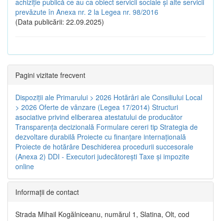
achiziție publică ce au ca obiect servicii sociale și alte servicii
prevăzute în Anexa nr. 2 la Legea nr. 98/2016
(Data publicării: 22.09.2025)
Pagini vizitate frecvent
Dispoziţii ale Primarului > 2026
Hotărâri ale Consiliului Local
> 2026
Oferte de vânzare (Legea 17/2014)
Structuri
asociative privind eliberarea atestatului de producător
Transparenţa decizională
Formulare cereri tip
Strategia de
dezvoltare durabilă
Proiecte cu finanţare internaţională
Proiecte de hotărâre
Deschiderea procedurii succesorale
(Anexa 2)
DDI - Executori judecătorești
Taxe şi impozite
online
Informaţii de contact
Strada Mihail Kogălniceanu, numărul 1, Slatina, Olt, cod