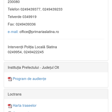
230080
Telefon 0249439377, 0249439233
Telverde 0349919
Fax: 0249439336
e-mail:
office@primariaslatina.ro
Intervenții Poliția Locală Slatina
0249954, 0249422245
Instituția Prefectului - Județul Olt
Program de audiențe
Loctrans
Harta traseelor