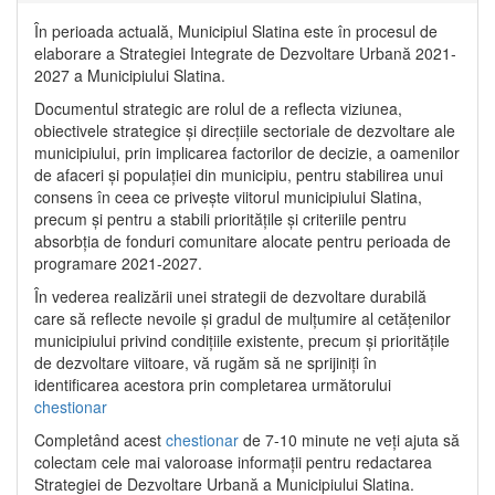
În perioada actuală, Municipiul Slatina este în procesul de
elaborare a Strategiei Integrate de Dezvoltare Urbană 2021‐
2027 a Municipiului Slatina.
Documentul strategic are rolul de a reflecta viziunea,
obiectivele strategice și direcțiile sectoriale de dezvoltare ale
municipiului, prin implicarea factorilor de decizie, a oamenilor
de afaceri și populației din municipiu, pentru stabilirea unui
consens în ceea ce privește viitorul municipiului Slatina,
precum și pentru a stabili prioritățile și criteriile pentru
absorbția de fonduri comunitare alocate pentru perioada de
programare 2021-2027.
În vederea realizării unei strategii de dezvoltare durabilă
care să reflecte nevoile și gradul de mulțumire al cetățenilor
municipiului privind condițiile existente, precum și prioritățile
de dezvoltare viitoare, vă rugăm să ne sprijiniți în
identificarea acestora prin completarea următorului
chestionar
Completând acest
chestionar
de 7-10 minute ne veți ajuta să
colectam cele mai valoroase informații pentru redactarea
Strategiei de Dezvoltare Urbană a Municipiului Slatina.