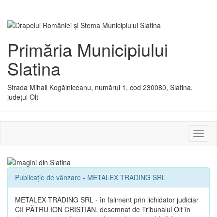
Primăria Municipiului
Slatina
Strada Mihail Kogălniceanu, numărul 1, cod 230080, Slatina,
județul Olt
Activ
sau
dezac
meniu
Publicație de vânzare - METALEX TRADING SRL
METALEX TRADING SRL - în faliment prin lichidator judiciar
CII PĂTRU ION CRISTIAN, desemnat de Tribunalul Olt în