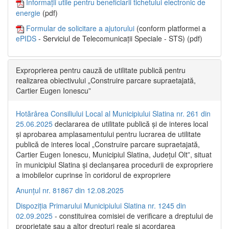
Informații utile pentru beneficiarii tichetului electronic de
energie
(pdf)
Formular de solicitare a ajutorului
(conform platformei a
ePIDS
- Serviciul de Telecomunicații Speciale - STS) (pdf)
Exproprierea pentru cauză de utilitate publică pentru
realizarea obiectivului „Construire parcare supraetajată,
Cartier Eugen Ionescu”
Hotărârea Consiliului Local al Municipiului Slatina nr. 261 din
25.06.2025
declararea de utilitate publică și de interes local
și aprobarea amplasamentului pentru lucrarea de utilitate
publică de interes local „Construire parcare supraetajată,
Cartier Eugen Ionescu, Municipiul Slatina, Județul Olt”, situat
în municipiul Slatina și declanșarea procedurii de expropriere
a imobilelor cuprinse în coridorul de expropriere
Anunțul nr. 81867 din 12.08.2025
Dispoziția Primarului Municipiului Slatina nr. 1245 din
02.09.2025
- constituirea comisiei de verificare a dreptului de
proprietate sau a altor drepturi reale și acordarea