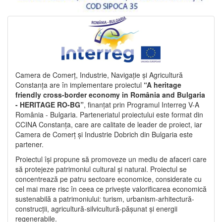
Camera de Comerț, Industrie, Navigație și Agricultură
Constanța are în implementare proiectul
“A heritage
friendly cross-border economy in România and Bulgaria
- HERITAGE RO-BG”
, finanțat prin Programul Interreg V-A
România - Bulgaria. Parteneriatul proiectului este format din
CCINA Constanța, care are calitate de leader de proiect, iar
Camera de Comerț și Industrie Dobrich din Bulgaria este
partener.
Proiectul își propune să promoveze un mediu de afaceri care
să protejeze patrimoniul cultural și natural. Proiectul se
concentrează pe patru sectoare economice, considerate cu
cel mai mare risc în ceea ce privește valorificarea economică
sustenabilă a patrimoniului: turism, urbanism-arhitectură-
construcții, agricultură-silvicultură-pășunat și energii
regenerabile.