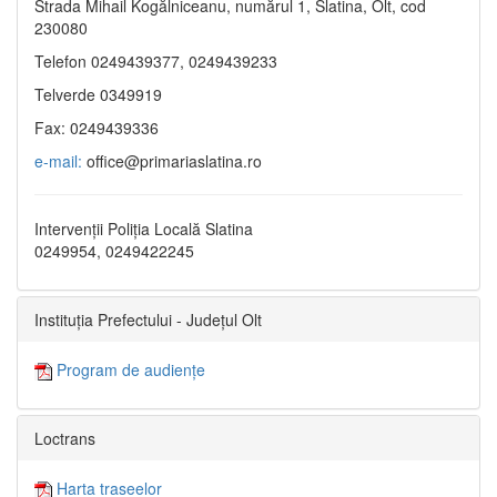
Strada Mihail Kogălniceanu, numărul 1, Slatina, Olt, cod
230080
Telefon 0249439377, 0249439233
Telverde 0349919
Fax: 0249439336
e-mail:
office@primariaslatina.ro
Intervenții Poliția Locală Slatina
0249954, 0249422245
Instituția Prefectului - Județul Olt
Program de audiențe
Loctrans
Harta traseelor