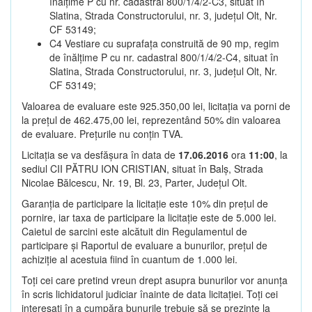
înălțime P cu nr. cadastral 800/1/4/2-C3, situat în
Slatina, Strada Constructorului, nr. 3, județul Olt, Nr.
CF 53149;
C4 Vestiare cu suprafața construită de 90 mp, regim
de înălțime P cu nr. cadastral 800/1/4/2-C4, situat în
Slatina, Strada Constructorului, nr. 3, județul Olt, Nr.
CF 53149;
Valoarea de evaluare este 925.350,00 lei, licitația va porni de
la prețul de 462.475,00 lei, reprezentând 50% din valoarea
de evaluare. Prețurile nu conțin TVA.
Licitația se va desfășura în data de
17.06.2016
ora
11:00
, la
sediul CII PĂTRU ION CRISTIAN, situat în Balș, Strada
Nicolae Bălcescu, Nr. 19, Bl. 23, Parter, Județul Olt.
Garanția de participare la licitație este 10% din prețul de
pornire, iar taxa de participare la licitație este de 5.000 lei.
Caietul de sarcini este alcătuit din Regulamentul de
participare și Raportul de evaluare a bunurilor, prețul de
achiziție al acestuia fiind în cuantum de 1.000 lei.
Toți cei care pretind vreun drept asupra bunurilor vor anunța
în scris lichidatorul judiciar înainte de data licitației. Toți cei
interesați în a cumpăra bunurile trebuie să se prezinte la