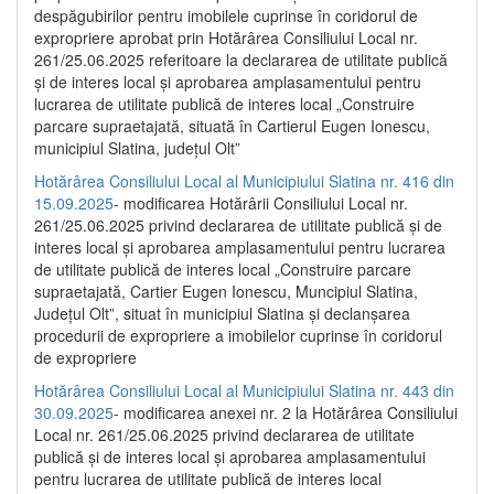
despăgubirilor pentru imobilele cuprinse în coridorul de
expropriere aprobat prin Hotărârea Consiliului Local nr.
261/25.06.2025 referitoare la declararea de utilitate publică
și de interes local și aprobarea amplasamentului pentru
lucrarea de utilitate publică de interes local „Construire
parcare supraetajată, situată în Cartierul Eugen Ionescu,
municipiul Slatina, județul Olt”
Hotărârea Consiliului Local al Municipiului Slatina nr. 416 din
15.09.2025
- modificarea Hotărârii Consiliului Local nr.
261/25.06.2025 privind declararea de utilitate publică și de
interes local și aprobarea amplasamentului pentru lucrarea
de utilitate publică de interes local „Construire parcare
supraetajată, Cartier Eugen Ionescu, Muncipiul Slatina,
Județul Olt”, situat în municipiul Slatina și declanșarea
procedurii de expropriere a imobilelor cuprinse în coridorul
de expropriere
Hotărârea Consiliului Local al Municipiului Slatina nr. 443 din
30.09.2025
- modificarea anexei nr. 2 la Hotărârea Consiliului
Local nr. 261/25.06.2025 privind declararea de utilitate
publică şi de interes local şi aprobarea amplasamentului
pentru lucrarea de utilitate publică de interes local