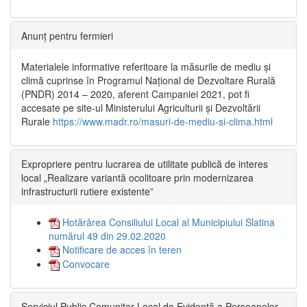
Anunț pentru fermieri
Materialele informative referitoare la măsurile de mediu și
climă cuprinse în Programul Național de Dezvoltare Rurală
(PNDR) 2014 – 2020, aferent Campaniei 2021, pot fi
accesate pe site-ul Ministerului Agriculturii și Dezvoltării
Rurale
https://www.madr.ro/masuri-de-mediu-si-clima.html
Expropriere pentru lucrarea de utilitate publică de interes
local „Realizare variantă ocolitoare prin modernizarea
infrastructurii rutiere existente”
Hotărârea Consiliului Local al Municipiului Slatina
numărul 49 din 29.02.2020
Notificare de acces în teren
Convocare
Serviciul Public Comunitar Local de Evidență a Persoanelor