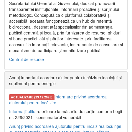
Secretariatului General al Guvernului, dedicat promovării
transparenței instituționale, informării proactive și sprijinului
metodologic. Concepută ca o platformă colaborativă și
accesibilă, aceasta funcționează ca un hub de referință
bidirecțional, destinat atât specialiștilor din administrația
publică centrală și locală, prin furnizarea de resurse, ghiduri
și bune practici, cât și părților interesate, prin facilitarea
accesului la informații relevante, instrumente de consultare și
mecanisme de participare și monitorizare publică.
Centrul de resurse
Anunț important acordare ajutor pentru încălzirea locuinței și
supliment pentru energie
Informare privind acordarea
ACTUALIZARE (23.12.2025)
ajutorului pentru încălzire
Informații utile
referitoare la măsurile de sprijin conform Legii
nr. 226/2021 - consumatorul vulnerabil
Anunț privind acordarea ajutorului pentru încălzirea locuinței
cu gaze naturale, energie electrică sau lemne, cărbuni,