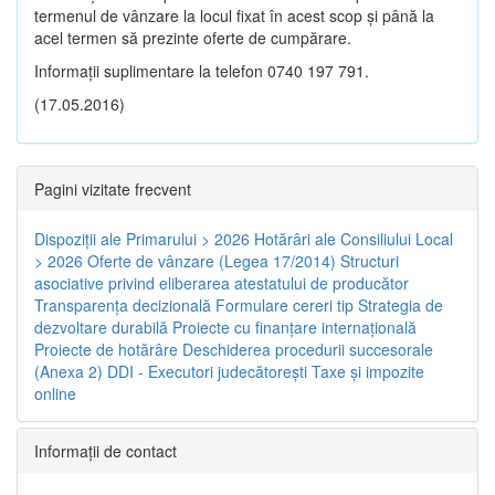
termenul de vânzare la locul fixat în acest scop și până la
acel termen să prezinte oferte de cumpărare.
Informații suplimentare la telefon 0740 197 791.
(17.05.2016)
Pagini vizitate frecvent
Dispoziţii ale Primarului > 2026
Hotărâri ale Consiliului Local
> 2026
Oferte de vânzare (Legea 17/2014)
Structuri
asociative privind eliberarea atestatului de producător
Transparenţa decizională
Formulare cereri tip
Strategia de
dezvoltare durabilă
Proiecte cu finanţare internaţională
Proiecte de hotărâre
Deschiderea procedurii succesorale
(Anexa 2)
DDI - Executori judecătorești
Taxe şi impozite
online
Informaţii de contact