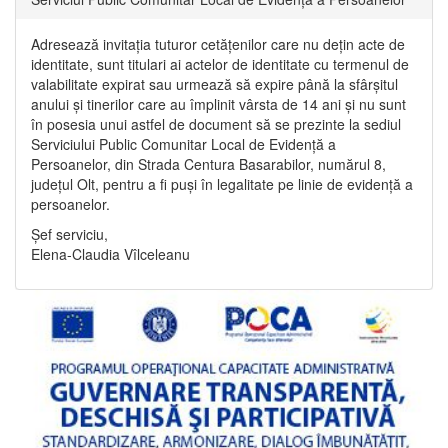
Adresează invitația tuturor cetățenilor care nu dețin acte de
identitate, sunt titulari ai actelor de identitate cu termenul de
valabilitate expirat sau urmează să expire până la sfârșitul
anului și tinerilor care au împlinit vârsta de 14 ani și nu sunt
în posesia unui astfel de document să se prezinte la sediul
Serviciului Public Comunitar Local de Evidență a
Persoanelor, din Strada Centura Basarabilor, numărul 8,
județul Olt, pentru a fi puși în legalitate pe linie de evidență a
persoanelor.
Șef serviciu,
Elena-Claudia Vîlceleanu