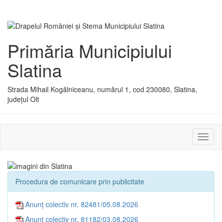
Primăria Municipiului
Slatina
Strada Mihail Kogălniceanu, numărul 1, cod 230080, Slatina,
județul Olt
Activ
sau
dezac
meniu
Procedura de comunicare prin publicitate
Anunț colectiv nr. 82481/05.08.2026
Anunț colectiv nr. 81182/03.08.2026