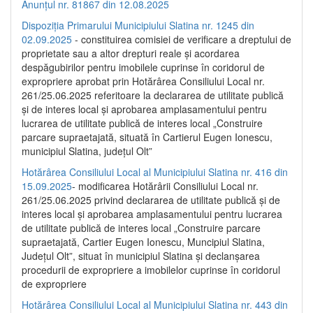
Anunțul nr. 81867 din 12.08.2025
Dispoziția Primarului Municipiului Slatina nr. 1245 din
02.09.2025
- constituirea comisiei de verificare a dreptului de
proprietate sau a altor drepturi reale și acordarea
despăgubirilor pentru imobilele cuprinse în coridorul de
expropriere aprobat prin Hotărârea Consiliului Local nr.
261/25.06.2025 referitoare la declararea de utilitate publică
și de interes local și aprobarea amplasamentului pentru
lucrarea de utilitate publică de interes local „Construire
parcare supraetajată, situată în Cartierul Eugen Ionescu,
municipiul Slatina, județul Olt”
Hotărârea Consiliului Local al Municipiului Slatina nr. 416 din
15.09.2025
- modificarea Hotărârii Consiliului Local nr.
261/25.06.2025 privind declararea de utilitate publică și de
interes local și aprobarea amplasamentului pentru lucrarea
de utilitate publică de interes local „Construire parcare
supraetajată, Cartier Eugen Ionescu, Muncipiul Slatina,
Județul Olt”, situat în municipiul Slatina și declanșarea
procedurii de expropriere a imobilelor cuprinse în coridorul
de expropriere
Hotărârea Consiliului Local al Municipiului Slatina nr. 443 din