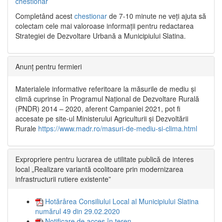
chestionar
Completând acest
chestionar
de 7-10 minute ne veți ajuta să
colectam cele mai valoroase informații pentru redactarea
Strategiei de Dezvoltare Urbană a Municipiului Slatina.
Anunț pentru fermieri
Materialele informative referitoare la măsurile de mediu și
climă cuprinse în Programul Național de Dezvoltare Rurală
(PNDR) 2014 – 2020, aferent Campaniei 2021, pot fi
accesate pe site-ul Ministerului Agriculturii și Dezvoltării
Rurale
https://www.madr.ro/masuri-de-mediu-si-clima.html
Expropriere pentru lucrarea de utilitate publică de interes
local „Realizare variantă ocolitoare prin modernizarea
infrastructurii rutiere existente”
Hotărârea Consiliului Local al Municipiului Slatina
numărul 49 din 29.02.2020
Notificare de acces în teren