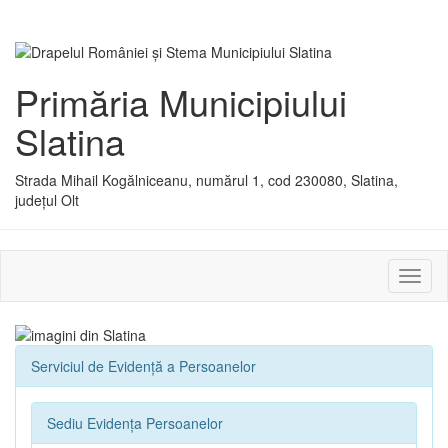
Primăria Municipiului
Slatina
Strada Mihail Kogălniceanu, numărul 1, cod 230080, Slatina,
județul Olt
Activ
sau
dezac
meniu
Serviciul de Evidenţă a Persoanelor
Sediu Evidența Persoanelor