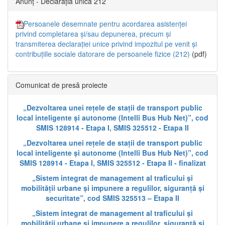
Anunț - Declarația unică 212
Persoanele desemnate pentru acordarea asistenței
privind completarea și/sau depunerea, precum și
transmiterea declarației unice privind impozitul pe venit și
contribuțiile sociale datorare de persoanele fizice (212)
(pdf)
Comunicat de presă proiecte
„Dezvoltarea unei rețele de stații de transport public
local inteligente și autonome (Intelli Bus Hub Net)”, cod
SMIS 128914 - Etapa I, SMIS 325512 - Etapa II
„Dezvoltarea unei rețele de stații de transport public
local inteligente și autonome (Intelli Bus Hub Net)”, cod
SMIS 128914 - Etapa I, SMIS 325512 - Etapa II - finalizat
„Sistem integrat de management al traficului și
mobilității urbane și impunere a regulilor, siguranță și
securitate”, cod SMIS 325513 – Etapa II
„Sistem integrat de management al traficului și
mobilității urbane și impunere a regulilor, siguranță și