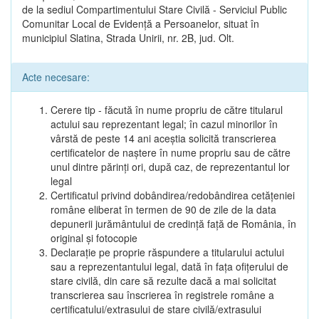
de la sediul Compartimentului Stare Civilă - Serviciul Public
Comunitar Local de Evidență a Persoanelor, situat în
municipiul Slatina, Strada Unirii, nr. 2B, jud. Olt.
Acte necesare:
Cerere tip - făcută în nume propriu de către titularul
actului sau reprezentant legal; în cazul minorilor în
vârstă de peste 14 ani aceștia solicită transcrierea
certificatelor de naștere în nume propriu sau de către
unul dintre părinți ori, după caz, de reprezentantul lor
legal
Certificatul privind dobândirea/redobândirea cetățeniei
române eliberat în termen de 90 de zile de la data
depunerii jurământului de credință față de România, în
original și fotocopie
Declarație pe proprie răspundere a titularului actului
sau a reprezentantului legal, dată în fața ofițerului de
stare civilă, din care să rezulte dacă a mai solicitat
transcrierea sau înscrierea în registrele române a
certificatului/extrasului de stare civilă/extrasului