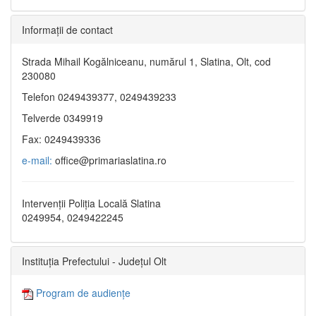
Informaţii de contact
Strada Mihail Kogălniceanu, numărul 1, Slatina, Olt, cod
230080
Telefon 0249439377, 0249439233
Telverde 0349919
Fax: 0249439336
e-mail:
office@primariaslatina.ro
Intervenții Poliția Locală Slatina
0249954, 0249422245
Instituția Prefectului - Județul Olt
Program de audiențe