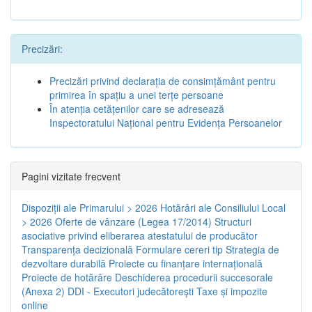
Precizări:
Precizări privind declaraţia de consimţământ pentru
primirea în spaţiu a unei terţe persoane
În atenţia cetăţenilor care se adresează
Inspectoratului Naţional pentru Evidenţa Persoanelor
Pagini vizitate frecvent
Dispoziţii ale Primarului > 2026
Hotărâri ale Consiliului Local
> 2026
Oferte de vânzare (Legea 17/2014)
Structuri
asociative privind eliberarea atestatului de producător
Transparenţa decizională
Formulare cereri tip
Strategia de
dezvoltare durabilă
Proiecte cu finanţare internaţională
Proiecte de hotărâre
Deschiderea procedurii succesorale
(Anexa 2)
DDI - Executori judecătorești
Taxe şi impozite
online