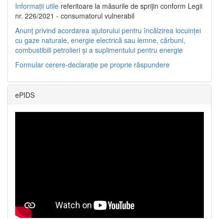
Informații utile
referitoare la măsurile de sprijin conform Legii
nr. 226/2021 - consumatorul vulnerabil
Anunț privind acordarea ajutorului pentru încălzirea locuinței
cu gaze naturale, energie electrică sau lemne, cărbuni,
combustibili petrolieri și a suplimentului pentru energie
Formular cerere-declarație pe proprie răspundere
ePIDS