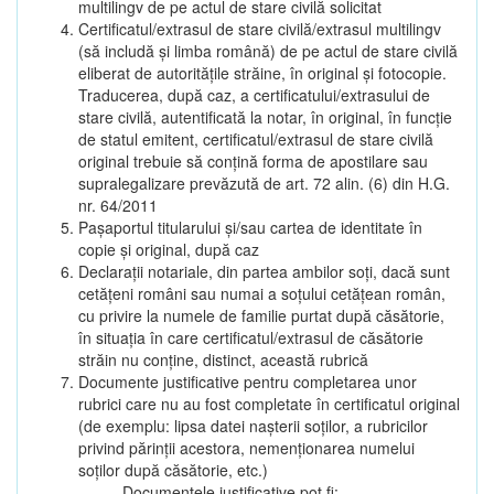
multilingv de pe actul de stare civilă solicitat
Certificatul/extrasul de stare civilă/extrasul multilingv
(să includă și limba română) de pe actul de stare civilă
eliberat de autoritățile străine, în original și fotocopie.
Traducerea, după caz, a certificatului/extrasului de
stare civilă, autentificată la notar, în original, în funcție
de statul emitent, certificatul/extrasul de stare civilă
original trebuie să conțină forma de apostilare sau
supralegalizare prevăzută de art. 72 alin. (6) din H.G.
nr. 64/2011
Pașaportul titularului și/sau cartea de identitate în
copie și original, după caz
Declarații notariale, din partea ambilor soți, dacă sunt
cetățeni români sau numai a soțului cetățean român,
cu privire la numele de familie purtat după căsătorie,
în situația în care certificatul/extrasul de căsătorie
străin nu conține, distinct, această rubrică
Documente justificative pentru completarea unor
rubrici care nu au fost completate în certificatul original
(de exemplu: lipsa datei nașterii soților, a rubricilor
privind părinții acestora, nemenționarea numelui
soților după căsătorie, etc.)
Documentele justificative pot fi: