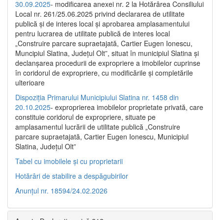
30.09.2025
- modificarea anexei nr. 2 la Hotărârea Consiliului
Local nr. 261/25.06.2025 privind declararea de utilitate
publică şi de interes local şi aprobarea amplasamentului
pentru lucrarea de utilitate publică de interes local
„Construire parcare supraetajată, Cartier Eugen Ionescu,
Muncipiul Slatina, Judeţul Olt”, situat în municipiul Slatina şi
declanşarea procedurii de expropriere a imobilelor cuprinse
în coridorul de expropriere, cu modificările şi completările
ulterioare
Dispoziția Primarului Municipiului Slatina nr. 1458 din
20.10.2025
- exproprierea imobilelor proprietate privată, care
constituie coridorul de expropriere, situate pe
amplasamentul lucrării de utilitate publică „Construire
parcare supraetajată, Cartier Eugen Ionescu, Municipiul
Slatina, Județul Olt”
Tabel cu imobilele și cu proprietarii
Hotărâri de stabilire a despăgubirilor
Anunțul nr. 18594/24.02.2026