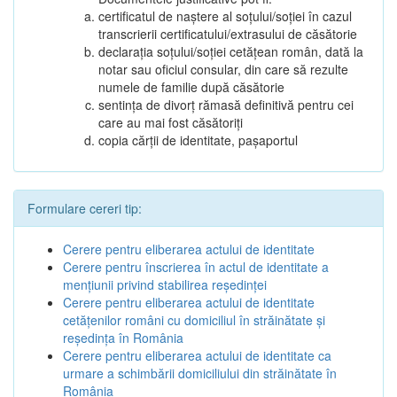
certificatul de naștere al soțului/soției în cazul
transcrierii certificatului/extrasului de căsătorie
declarația soțului/soției cetățean român, dată la
notar sau oficiul consular, din care să rezulte
numele de familie după căsătorie
sentința de divorț rămasă definitivă pentru cei
care au mai fost căsătoriți
copia cărții de identitate, pașaportul
Formulare cereri tip:
Cerere pentru eliberarea actului de identitate
Cerere pentru înscrierea în actul de identitate a
menţiunii privind stabilirea reşedinţei
Cerere pentru eliberarea actului de identitate
cetăţenilor români cu domiciliul în străinătate şi
reşedinţa în România
Cerere pentru eliberarea actului de identitate ca
urmare a schimbării domiciliului din străinătate în
România