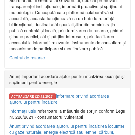
Secretariatului General al Guvernului, dedicat promovării
transparenței instituționale, informării proactive și sprijinului
metodologic. Concepută ca o platformă colaborativă și
accesibilă, aceasta funcționează ca un hub de referință
bidirecțional, destinat atât specialiștilor din administrația
publică centrală și locală, prin furnizarea de resurse, ghiduri
și bune practici, cât și părților interesate, prin facilitarea
accesului la informații relevante, instrumente de consultare și
mecanisme de participare și monitorizare publică.
Centrul de resurse
Anunț important acordare ajutor pentru încălzirea locuinței și
supliment pentru energie
Informare privind acordarea
ACTUALIZARE (23.12.2025)
ajutorului pentru încălzire
Informații utile
referitoare la măsurile de sprijin conform Legii
nr. 226/2021 - consumatorul vulnerabil
Anunț privind acordarea ajutorului pentru încălzirea locuinței
cu gaze naturale, energie electrică sau lemne, cărbuni,