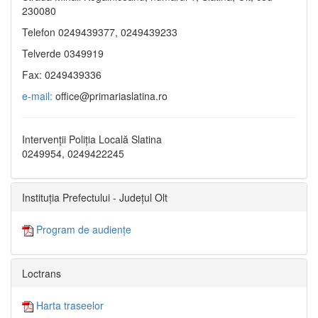
230080
Telefon 0249439377, 0249439233
Telverde 0349919
Fax: 0249439336
e-mail:
office@primariaslatina.ro
Intervenții Poliția Locală Slatina
0249954, 0249422245
Instituția Prefectului - Județul Olt
Program de audiențe
Loctrans
Harta traseelor