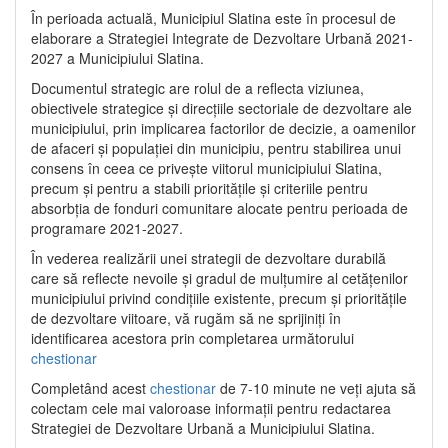
În perioada actuală, Municipiul Slatina este în procesul de
elaborare a Strategiei Integrate de Dezvoltare Urbană 2021‐
2027 a Municipiului Slatina.
Documentul strategic are rolul de a reflecta viziunea,
obiectivele strategice și direcțiile sectoriale de dezvoltare ale
municipiului, prin implicarea factorilor de decizie, a oamenilor
de afaceri și populației din municipiu, pentru stabilirea unui
consens în ceea ce privește viitorul municipiului Slatina,
precum și pentru a stabili prioritățile și criteriile pentru
absorbția de fonduri comunitare alocate pentru perioada de
programare 2021-2027.
În vederea realizării unei strategii de dezvoltare durabilă
care să reflecte nevoile și gradul de mulțumire al cetățenilor
municipiului privind condițiile existente, precum și prioritățile
de dezvoltare viitoare, vă rugăm să ne sprijiniți în
identificarea acestora prin completarea următorului
chestionar
Completând acest
chestionar
de 7-10 minute ne veți ajuta să
colectam cele mai valoroase informații pentru redactarea
Strategiei de Dezvoltare Urbană a Municipiului Slatina.