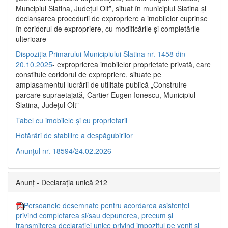
Muncipiul Slatina, Judeţul Olt”, situat în municipiul Slatina şi
declanşarea procedurii de expropriere a imobilelor cuprinse
în coridorul de expropriere, cu modificările şi completările
ulterioare
Dispoziția Primarului Municipiului Slatina nr. 1458 din
20.10.2025
- exproprierea imobilelor proprietate privată, care
constituie coridorul de expropriere, situate pe
amplasamentul lucrării de utilitate publică „Construire
parcare supraetajată, Cartier Eugen Ionescu, Municipiul
Slatina, Județul Olt”
Tabel cu imobilele și cu proprietarii
Hotărâri de stabilire a despăgubirilor
Anunțul nr. 18594/24.02.2026
Anunț - Declarația unică 212
Persoanele desemnate pentru acordarea asistenței
privind completarea și/sau depunerea, precum și
transmiterea declarației unice privind impozitul pe venit și