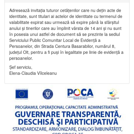
Adresează invitația tuturor cetățenilor care nu dețin acte de
identitate, sunt titulari ai actelor de identitate cu termenul de
valabilitate expirat sau urmează să expire până la sfârșitul
anului și tinerilor care au împlinit vârsta de 14 ani și nu sunt
în posesia unui astfel de document să se prezinte la sediul
Serviciului Public Comunitar Local de Evidență a
Persoanelor, din Strada Centura Basarabilor, numărul 8,
județul Olt, pentru a fi puși în legalitate pe linie de evidență a
persoanelor.
Șef serviciu,
Elena-Claudia Vîlceleanu