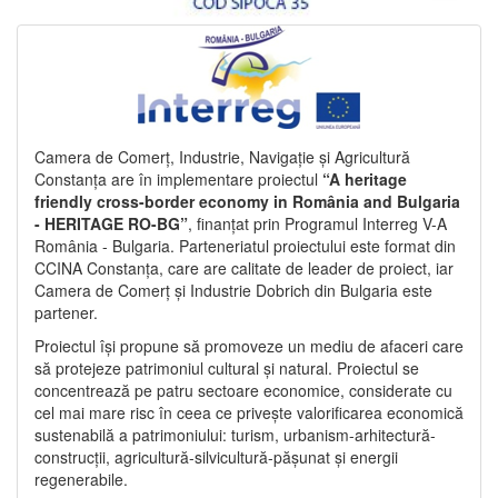
Camera de Comerț, Industrie, Navigație și Agricultură
Constanța are în implementare proiectul
“A heritage
friendly cross-border economy in România and Bulgaria
- HERITAGE RO-BG”
, finanțat prin Programul Interreg V-A
România - Bulgaria. Parteneriatul proiectului este format din
CCINA Constanța, care are calitate de leader de proiect, iar
Camera de Comerț și Industrie Dobrich din Bulgaria este
partener.
Proiectul își propune să promoveze un mediu de afaceri care
să protejeze patrimoniul cultural și natural. Proiectul se
concentrează pe patru sectoare economice, considerate cu
cel mai mare risc în ceea ce privește valorificarea economică
sustenabilă a patrimoniului: turism, urbanism-arhitectură-
construcții, agricultură-silvicultură-pășunat și energii
regenerabile.