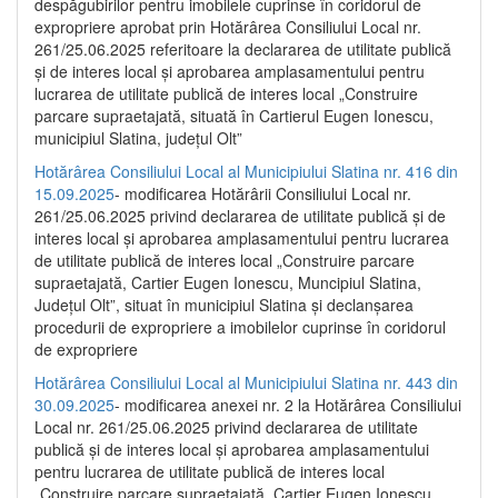
despăgubirilor pentru imobilele cuprinse în coridorul de
expropriere aprobat prin Hotărârea Consiliului Local nr.
261/25.06.2025 referitoare la declararea de utilitate publică
și de interes local și aprobarea amplasamentului pentru
lucrarea de utilitate publică de interes local „Construire
parcare supraetajată, situată în Cartierul Eugen Ionescu,
municipiul Slatina, județul Olt”
Hotărârea Consiliului Local al Municipiului Slatina nr. 416 din
15.09.2025
- modificarea Hotărârii Consiliului Local nr.
261/25.06.2025 privind declararea de utilitate publică și de
interes local și aprobarea amplasamentului pentru lucrarea
de utilitate publică de interes local „Construire parcare
supraetajată, Cartier Eugen Ionescu, Muncipiul Slatina,
Județul Olt”, situat în municipiul Slatina și declanșarea
procedurii de expropriere a imobilelor cuprinse în coridorul
de expropriere
Hotărârea Consiliului Local al Municipiului Slatina nr. 443 din
30.09.2025
- modificarea anexei nr. 2 la Hotărârea Consiliului
Local nr. 261/25.06.2025 privind declararea de utilitate
publică şi de interes local şi aprobarea amplasamentului
pentru lucrarea de utilitate publică de interes local
„Construire parcare supraetajată, Cartier Eugen Ionescu,