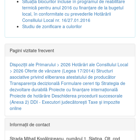
Situația blocurilor incluse în programul de reabilitare
termică pentru anul 2016 cu finanțare de la bugetul
local, în conformitate cu prevederile Hotărârii
Consiliului Local nr. 16/27.01.2016
Studiu de zonificare a culorilor
Pagini vizitate frecvent
Dispoziţii ale Primarului > 2026
Hotărâri ale Consiliului Local
> 2026
Oferte de vânzare (Legea 17/2014)
Structuri
asociative privind eliberarea atestatului de producător
Transparenţa decizională
Formulare cereri tip
Strategia de
dezvoltare durabilă
Proiecte cu finanţare internaţională
Proiecte de hotărâre
Deschiderea procedurii succesorale
(Anexa 2)
DDI - Executori judecătorești
Taxe şi impozite
online
Informaţii de contact
Strada Mihail Kogălniceanu, numărul 1, Slatina, Olt, cod