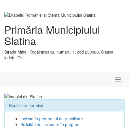
Primăria Municipiului
Slatina
Strada Mihail Kogălniceanu, numărul 1, cod 230080, Slatina,
județul Olt
Activ
sau
dezac
meniu
Reabilitare termică
Incluse în programul de reabilitare
Solicitări de includere în program