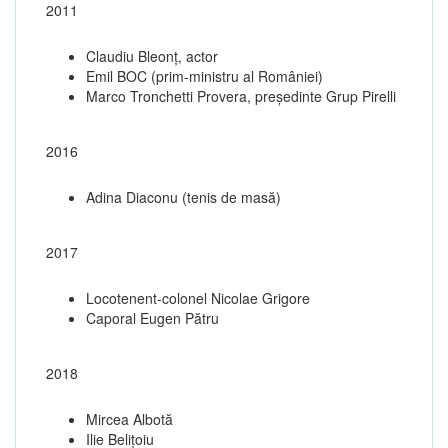
2011
Claudiu Bleonț, actor
Emil BOC (prim-ministru al României)
Marco Tronchetti Provera, președinte Grup Pirelli
2016
Adina Diaconu (tenis de masă)
2017
Locotenent-colonel Nicolae Grigore
Caporal Eugen Pătru
2018
Mircea Albotă
Ilie Belițoiu