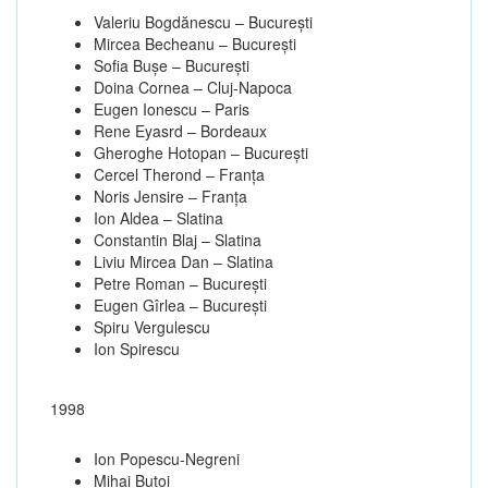
Valeriu Bogdănescu – Bucureşti
Mircea Becheanu – Bucureşti
Sofia Buşe – Bucureşti
Doina Cornea – Cluj-Napoca
Eugen Ionescu – Paris
Rene Eyasrd – Bordeaux
Gheroghe Hotopan – Bucureşti
Cercel Therond – Franţa
Noris Jensire – Franţa
Ion Aldea – Slatina
Constantin Blaj – Slatina
Liviu Mircea Dan – Slatina
Petre Roman – Bucureşti
Eugen Gîrlea – Bucureşti
Spiru Vergulescu
Ion Spirescu
1998
Ion Popescu-Negreni
Mihai Butoi