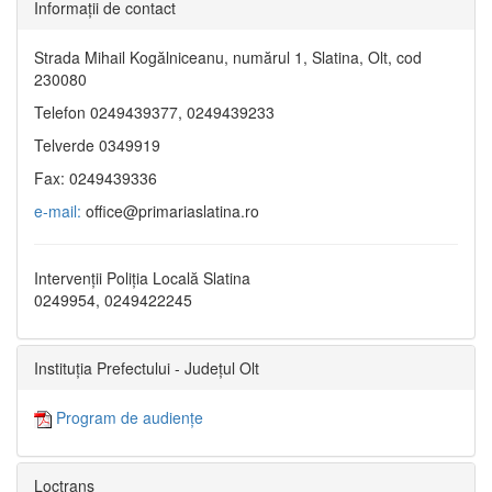
Informaţii de contact
Strada Mihail Kogălniceanu, numărul 1, Slatina, Olt, cod
230080
Telefon 0249439377, 0249439233
Telverde 0349919
Fax: 0249439336
e-mail:
office@primariaslatina.ro
Intervenții Poliția Locală Slatina
0249954, 0249422245
Instituția Prefectului - Județul Olt
Program de audiențe
Loctrans