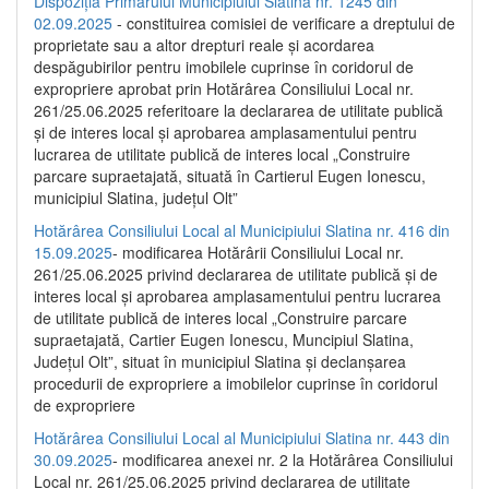
Dispoziția Primarului Municipiului Slatina nr. 1245 din
02.09.2025
- constituirea comisiei de verificare a dreptului de
proprietate sau a altor drepturi reale și acordarea
despăgubirilor pentru imobilele cuprinse în coridorul de
expropriere aprobat prin Hotărârea Consiliului Local nr.
261/25.06.2025 referitoare la declararea de utilitate publică
și de interes local și aprobarea amplasamentului pentru
lucrarea de utilitate publică de interes local „Construire
parcare supraetajată, situată în Cartierul Eugen Ionescu,
municipiul Slatina, județul Olt”
Hotărârea Consiliului Local al Municipiului Slatina nr. 416 din
15.09.2025
- modificarea Hotărârii Consiliului Local nr.
261/25.06.2025 privind declararea de utilitate publică și de
interes local și aprobarea amplasamentului pentru lucrarea
de utilitate publică de interes local „Construire parcare
supraetajată, Cartier Eugen Ionescu, Muncipiul Slatina,
Județul Olt”, situat în municipiul Slatina și declanșarea
procedurii de expropriere a imobilelor cuprinse în coridorul
de expropriere
Hotărârea Consiliului Local al Municipiului Slatina nr. 443 din
30.09.2025
- modificarea anexei nr. 2 la Hotărârea Consiliului
Local nr. 261/25.06.2025 privind declararea de utilitate