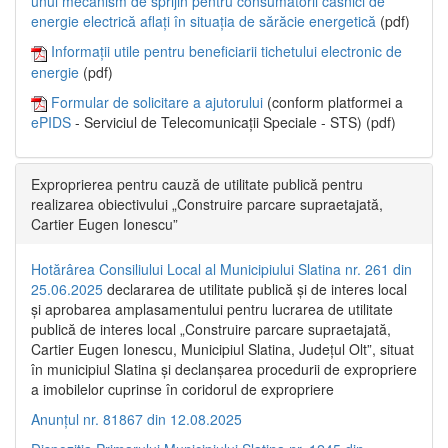
unui mecanism de sprijin pentru consumatorii casnici de
energie electrică aflați în situația de sărăcie energetică
(pdf)
Informații utile pentru beneficiarii tichetului electronic de
energie
(pdf)
Formular de solicitare a ajutorului
(conform platformei a
ePIDS
- Serviciul de Telecomunicații Speciale - STS) (pdf)
Exproprierea pentru cauză de utilitate publică pentru
realizarea obiectivului „Construire parcare supraetajată,
Cartier Eugen Ionescu”
Hotărârea Consiliului Local al Municipiului Slatina nr. 261 din
25.06.2025
declararea de utilitate publică și de interes local
și aprobarea amplasamentului pentru lucrarea de utilitate
publică de interes local „Construire parcare supraetajată,
Cartier Eugen Ionescu, Municipiul Slatina, Județul Olt”, situat
în municipiul Slatina și declanșarea procedurii de expropriere
a imobilelor cuprinse în coridorul de expropriere
Anunțul nr. 81867 din 12.08.2025