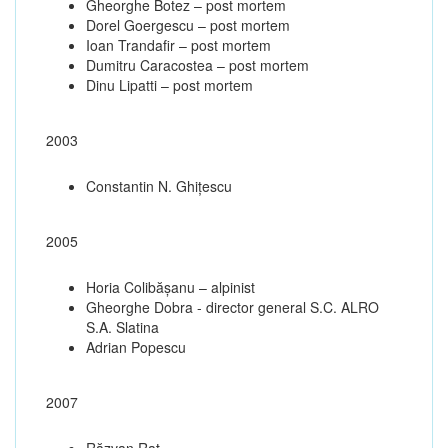
Gheorghe Botez – post mortem
Dorel Goergescu – post mortem
Ioan Trandafir – post mortem
Dumitru Caracostea – post mortem
Dinu Lipatti – post mortem
2003
Constantin N. Ghiţescu
2005
Horia Colibășanu – alpinist
Gheorghe Dobra - director general S.C. ALRO
S.A. Slatina
Adrian Popescu
2007
Răzvan Raț