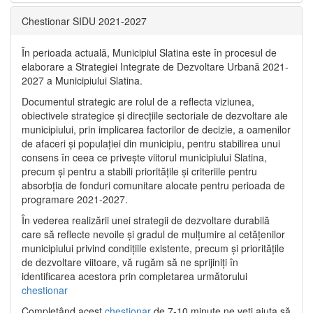
Chestionar SIDU 2021-2027
În perioada actuală, Municipiul Slatina este în procesul de
elaborare a Strategiei Integrate de Dezvoltare Urbană 2021‐
2027 a Municipiului Slatina.
Documentul strategic are rolul de a reflecta viziunea,
obiectivele strategice și direcțiile sectoriale de dezvoltare ale
municipiului, prin implicarea factorilor de decizie, a oamenilor
de afaceri și populației din municipiu, pentru stabilirea unui
consens în ceea ce privește viitorul municipiului Slatina,
precum și pentru a stabili prioritățile și criteriile pentru
absorbția de fonduri comunitare alocate pentru perioada de
programare 2021-2027.
În vederea realizării unei strategii de dezvoltare durabilă
care să reflecte nevoile și gradul de mulțumire al cetățenilor
municipiului privind condițiile existente, precum și prioritățile
de dezvoltare viitoare, vă rugăm să ne sprijiniți în
identificarea acestora prin completarea următorului
chestionar
Completând acest
chestionar
de 7-10 minute ne veți ajuta să