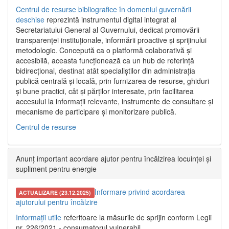
Centrul de resurse bibliografice în domeniul guvernării
deschise
reprezintă instrumentul digital integrat al
Secretariatului General al Guvernului, dedicat promovării
transparenței instituționale, informării proactive și sprijinului
metodologic. Concepută ca o platformă colaborativă și
accesibilă, aceasta funcționează ca un hub de referință
bidirecțional, destinat atât specialiștilor din administrația
publică centrală și locală, prin furnizarea de resurse, ghiduri
și bune practici, cât și părților interesate, prin facilitarea
accesului la informații relevante, instrumente de consultare și
mecanisme de participare și monitorizare publică.
Centrul de resurse
Anunț important acordare ajutor pentru încălzirea locuinței și
supliment pentru energie
Informare privind acordarea
ACTUALIZARE (23.12.2025)
ajutorului pentru încălzire
Informații utile
referitoare la măsurile de sprijin conform Legii
nr. 226/2021 - consumatorul vulnerabil