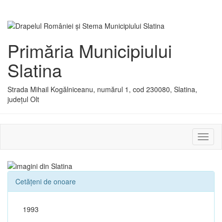
Primăria Municipiului
Slatina
Strada Mihail Kogălniceanu, numărul 1, cod 230080, Slatina,
județul Olt
Activ
sau
dezac
meniu
Cetățeni de onoare
1993