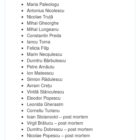
Maria Paleologu
Antonius Nicolescu
Nicolae Truţă
Mihai Gheorghe
Mihai Lungeanu
Constantin Preda
Iancu Toma
Felicia Filip
Marin Necşulescu
Dumitru Bărbulescu
Petre Arnăutu
Ion Mateescu
Simion Rădulescu
Avram Creţu
Vintilă Stănculescu
Eleodor Popescu
Leonida Gherasim
Corneliu Turianu
Ioan Stoianovici – post mortem
Virgil Brătucu – post mortem
Dumitru Dobrescu – post mortem
Nicolae Popescu – post mortem