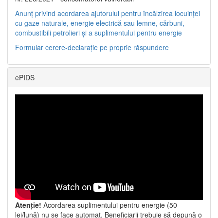
Anunț privind acordarea ajutorului pentru încălzirea locuinței
cu gaze naturale, energie electrică sau lemne, cărbuni,
combustibili petrolieri și a suplimentului pentru energie
Formular cerere-declarație pe proprie răspundere
ePIDS
Atenție!
Acordarea suplimentului pentru energie (50
lei/lună) nu se face automat. Beneficiarii trebuie să depună o