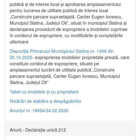
publică şi de interes local şi aprobarea amplasamentului
pentru lucrarea de utilitate publică de interes local
„Construire parcare supraetajată, Cartier Eugen Ionescu,
Muncipiul Slatina, Judeţul Olt”, situat în municipiul Slatina şi
declanşarea procedurii de expropriere a imobilelor cuprinse
în coridorul de expropriere, cu modificările şi completările
ulterioare
Dispoziția Primarului Municipiului Slatina nr. 1458 din
20.10.2025
- exproprierea imobilelor proprietate privată, care
constituie coridorul de expropriere, situate pe
amplasamentul lucrării de utilitate publică „Construire
parcare supraetajată, Cartier Eugen Ionescu, Municipiul
Slatina, Județul Olt”
Tabel cu imobilele și cu proprietarii
Hotărâri de stabilire a despăgubirilor
Anunțul nr. 18594/24.02.2026
Anunț - Declarația unică 212