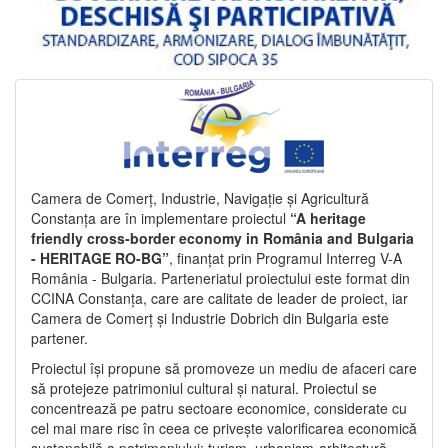
Camera de Comerț, Industrie, Navigație și Agricultură
Constanța are în implementare proiectul
“A heritage
friendly cross-border economy in România and Bulgaria
- HERITAGE RO-BG”
, finanțat prin Programul Interreg V-A
România - Bulgaria. Parteneriatul proiectului este format din
CCINA Constanța, care are calitate de leader de proiect, iar
Camera de Comerț și Industrie Dobrich din Bulgaria este
partener.
Proiectul își propune să promoveze un mediu de afaceri care
să protejeze patrimoniul cultural și natural. Proiectul se
concentrează pe patru sectoare economice, considerate cu
cel mai mare risc în ceea ce privește valorificarea economică
sustenabilă a patrimoniului: turism, urbanism-arhitectură-