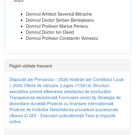
Domnul Arhitect Severică Mitrache
Domnul Doctor Șerban Berteșteanu
Domnul Profesor Marius Perianu
Domnul Doctor Ion David
Domnul Profesor Constantin Voinescu
Pagini vizitate frecvent
Dispoziţii ale Primarului > 2026
Hotărâri ale Consiliului Local
> 2026
Oferte de vânzare (Legea 17/2014)
Structuri
asociative privind eliberarea atestatului de producător
Transparenţa decizională
Formulare cereri tip
Strategia de
dezvoltare durabilă
Proiecte cu finanţare internaţională
Proiecte de hotărâre
Deschiderea procedurii succesorale
(Anexa 2)
DDI - Executori judecătorești
Taxe şi impozite
online