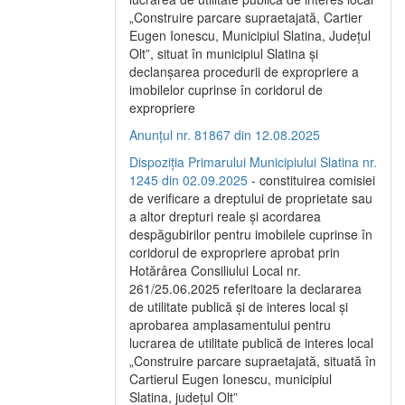
„Construire parcare supraetajată, Cartier
Eugen Ionescu, Municipiul Slatina, Județul
Olt”, situat în municipiul Slatina și
declanșarea procedurii de expropriere a
imobilelor cuprinse în coridorul de
expropriere
Anunțul nr. 81867 din 12.08.2025
Dispoziția Primarului Municipiului Slatina nr.
1245 din 02.09.2025
- constituirea comisiei
de verificare a dreptului de proprietate sau
a altor drepturi reale și acordarea
despăgubirilor pentru imobilele cuprinse în
coridorul de expropriere aprobat prin
Hotărârea Consiliului Local nr.
261/25.06.2025 referitoare la declararea
de utilitate publică și de interes local și
aprobarea amplasamentului pentru
lucrarea de utilitate publică de interes local
„Construire parcare supraetajată, situată în
Cartierul Eugen Ionescu, municipiul
Slatina, județul Olt”