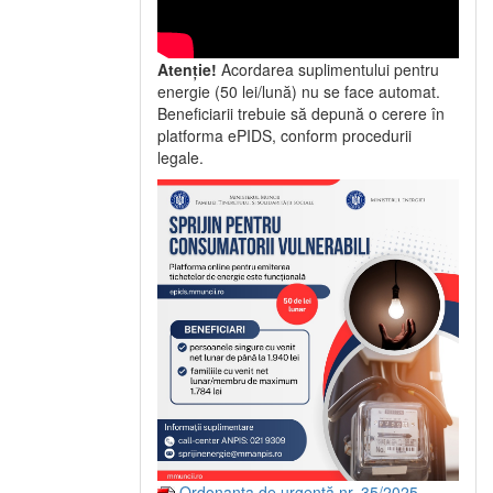
Atenție!
Acordarea suplimentului pentru
energie (50 lei/lună) nu se face automat.
Beneficiarii trebuie să depună o cerere în
platforma ePIDS, conform procedurii
legale.
Ordonanța de urgență nr. 35/2025