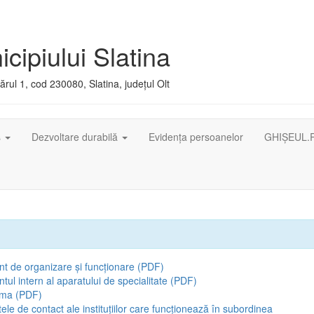
cipiului Slatina
rul 1, cod 230080, Slatina, județul Olt
ș
Dezvoltare durabilă
Evidența persoanelor
GHIȘEUL.
t de organizare și funcționare (PDF)
ul intern al aparatului de specialitate (PDF)
ama (PDF)
tele de contact ale instituțiilor care funcționează în subordinea