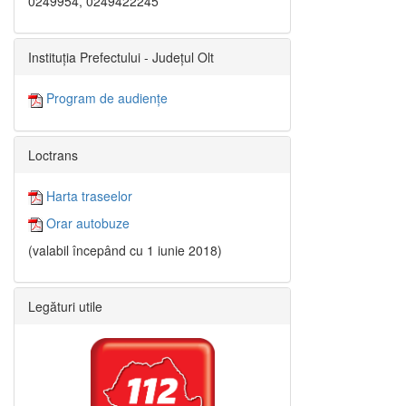
0249954, 0249422245
Instituția Prefectului - Județul Olt
Program de audiențe
Loctrans
Harta traseelor
Orar autobuze
(valabil începând cu 1 iunie 2018)
Legături utile