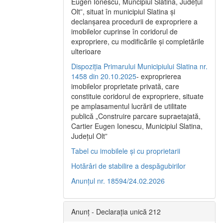
Eugen Ionescu, Muncipiul Slatina, Judeţul
Olt”, situat în municipiul Slatina şi
declanşarea procedurii de expropriere a
imobilelor cuprinse în coridorul de
expropriere, cu modificările şi completările
ulterioare
Dispoziția Primarului Municipiului Slatina nr.
1458 din 20.10.2025
- exproprierea
imobilelor proprietate privată, care
constituie coridorul de expropriere, situate
pe amplasamentul lucrării de utilitate
publică „Construire parcare supraetajată,
Cartier Eugen Ionescu, Municipiul Slatina,
Județul Olt”
Tabel cu imobilele și cu proprietarii
Hotărâri de stabilire a despăgubirilor
Anunțul nr. 18594/24.02.2026
Anunț - Declarația unică 212