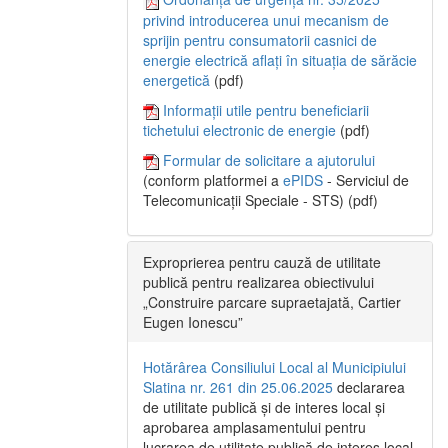
privind introducerea unui mecanism de
sprijin pentru consumatorii casnici de
energie electrică aflați în situația de sărăcie
energetică
(pdf)
Informații utile pentru beneficiarii
tichetului electronic de energie
(pdf)
Formular de solicitare a ajutorului
(conform platformei a
ePIDS
- Serviciul de
Telecomunicații Speciale - STS) (pdf)
Exproprierea pentru cauză de utilitate
publică pentru realizarea obiectivului
„Construire parcare supraetajată, Cartier
Eugen Ionescu”
Hotărârea Consiliului Local al Municipiului
Slatina nr. 261 din 25.06.2025
declararea
de utilitate publică și de interes local și
aprobarea amplasamentului pentru
lucrarea de utilitate publică de interes local