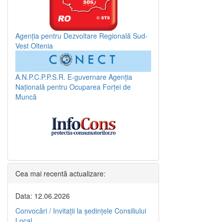
Agenția pentru Dezvoltare Regională Sud-
Vest Oltenia
A.N.P.C.P.P.S.R.
E-guvernare
Agenția
Națională pentru Ocuparea Forței de
Muncă
Cea mai recentă actualizare:
Data: 12.06.2026
Convocări / Invitaţii la şedinţele Consiliului
Local