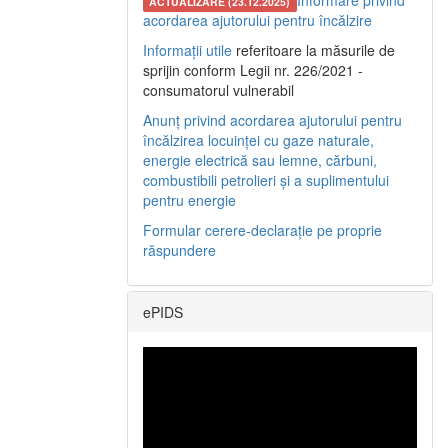
Informare privind
ACTUALIZARE (23.12.2025)
acordarea ajutorului pentru încălzire
Informații utile
referitoare la măsurile de
sprijin conform Legii nr. 226/2021 -
consumatorul vulnerabil
Anunț privind acordarea ajutorului pentru
încălzirea locuinței cu gaze naturale,
energie electrică sau lemne, cărbuni,
combustibili petrolieri și a suplimentului
pentru energie
Formular cerere-declarație pe proprie
răspundere
ePIDS