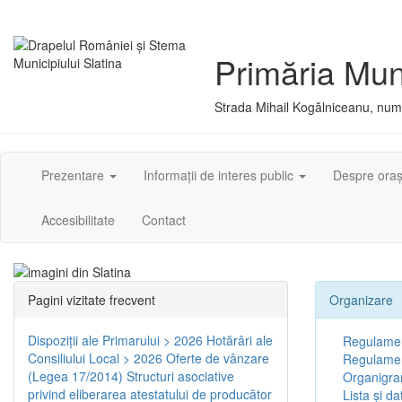
Primăria Muni
Strada Mihail Kogălniceanu, numă
Prezentare
Informații de interes public
Despre ora
Accesibilitate
Contact
Pagini vizitate frecvent
Organizare
Dispoziţii ale Primarului > 2026
Hotărâri ale
Regulamen
Consiliului Local > 2026
Oferte de vânzare
Regulament
(Legea 17/2014)
Structuri asociative
Organigr
privind eliberarea atestatului de producător
Lista și da