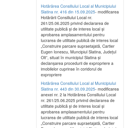
Hotărârea Consiliului Local al Municipiului
Slatina nr. 416 din 15.09.2025
- modificarea
Hotărârii Consiliului Local nr.
261/25.06.2025 privind declararea de
utilitate publică și de interes local și
aprobarea amplasamentului pentru
lucrarea de utilitate publică de interes local
„Construire parcare supraetajată, Cartier
Eugen Ionescu, Muncipiul Slatina, Județul
Olt”, situat în municipiul Slatina și
declanșarea procedurii de expropriere a
imobilelor cuprinse în coridorul de
expropriere
Hotărârea Consiliului Local al Municipiului
Slatina nr. 443 din 30.09.2025
- modificarea
anexei nr. 2 la Hotărârea Consiliului Local
nr. 261/25.06.2025 privind declararea de
utilitate publică şi de interes local şi
aprobarea amplasamentului pentru
lucrarea de utilitate publică de interes local
„Construire parcare supraetajată, Cartier