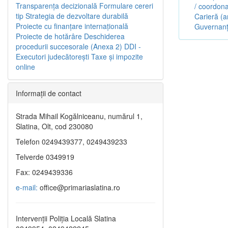
Transparenţa decizională
Formulare cereri
/ coordona
tip
Strategia de dezvoltare durabilă
Carieră (a
Proiecte cu finanţare internaţională
Guvernanț
Proiecte de hotărâre
Deschiderea
procedurii succesorale (Anexa 2)
DDI -
Executori judecătorești
Taxe şi impozite
online
Informaţii de contact
Strada Mihail Kogălniceanu, numărul 1,
Slatina, Olt, cod 230080
Telefon 0249439377, 0249439233
Telverde 0349919
Fax: 0249439336
e-mail:
office@primariaslatina.ro
Intervenții Poliția Locală Slatina