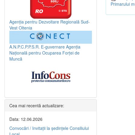
Primarului m
Agenția pentru Dezvoltare Regională Sud-
Vest Oltenia
A.N.P.C.P.P.S.R.
E-guvernare
Agenția
Națională pentru Ocuparea Forței de
Muncă
Cea mai recentă actualizare:
Data: 12.06.2026
Convocări / Invitaţii la şedinţele Consiliului
Local