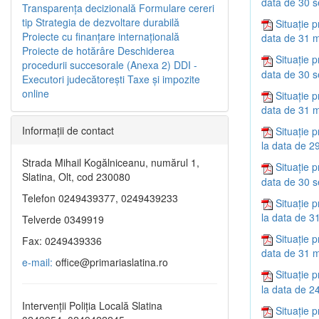
data de 30 
Transparenţa decizională
Formulare cereri
tip
Strategia de dezvoltare durabilă
Situație p
Proiecte cu finanţare internaţională
data de 31 m
Proiecte de hotărâre
Deschiderea
Situație p
procedurii succesorale (Anexa 2)
DDI -
data de 30 
Executori judecătorești
Taxe şi impozite
online
Situație p
data de 31 m
Informaţii de contact
Situație p
la data de 2
Strada Mihail Kogălniceanu, numărul 1,
Situație p
Slatina, Olt, cod 230080
data de 30 
Telefon 0249439377, 0249439233
Situație p
la data de 3
Telverde 0349919
Situație p
Fax: 0249439336
data de 31 m
e-mail:
office@primariaslatina.ro
Situație p
la data de 2
Intervenții Poliția Locală Slatina
Situație p