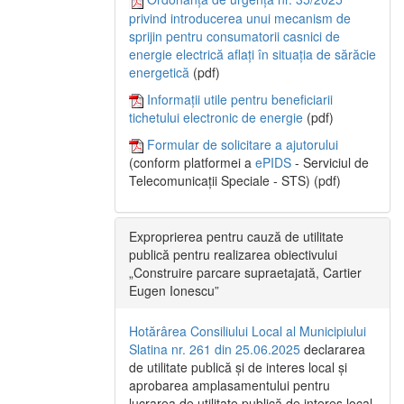
privind introducerea unui mecanism de
sprijin pentru consumatorii casnici de
energie electrică aflați în situația de sărăcie
energetică
(pdf)
Informații utile pentru beneficiarii
tichetului electronic de energie
(pdf)
Formular de solicitare a ajutorului
(conform platformei a
ePIDS
- Serviciul de
Telecomunicații Speciale - STS) (pdf)
Exproprierea pentru cauză de utilitate
publică pentru realizarea obiectivului
„Construire parcare supraetajată, Cartier
Eugen Ionescu”
Hotărârea Consiliului Local al Municipiului
Slatina nr. 261 din 25.06.2025
declararea
de utilitate publică și de interes local și
aprobarea amplasamentului pentru
lucrarea de utilitate publică de interes local