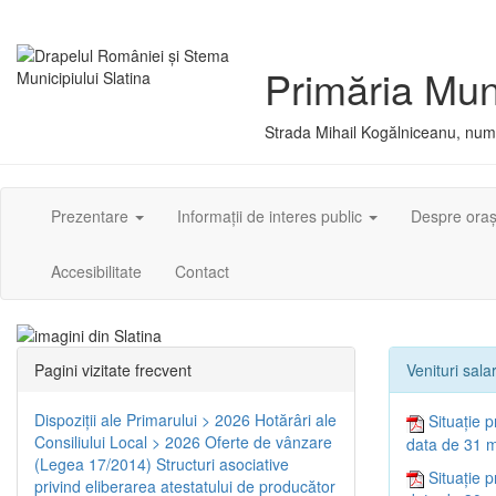
Primăria Muni
Strada Mihail Kogălniceanu, numă
Prezentare
Informații de interes public
Despre ora
Accesibilitate
Contact
Pagini vizitate frecvent
Venituri salar
Dispoziţii ale Primarului > 2026
Hotărâri ale
Situație p
Consiliului Local > 2026
Oferte de vânzare
data de 31 m
(Legea 17/2014)
Structuri asociative
Situație p
privind eliberarea atestatului de producător