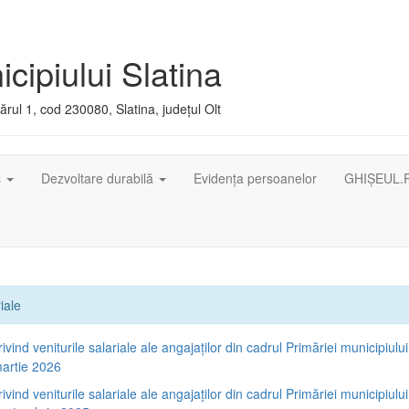
cipiului Slatina
rul 1, cod 230080, Slatina, județul Olt
ș
Dezvoltare durabilă
Evidența persoanelor
GHIȘEUL.
iale
rivind veniturile salariale ale angajaților din cadrul Primăriei municipiului
artie 2026
rivind veniturile salariale ale angajaților din cadrul Primăriei municipiului