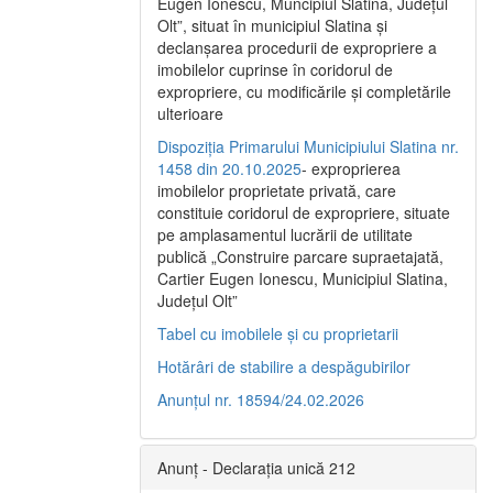
Eugen Ionescu, Muncipiul Slatina, Judeţul
Olt”, situat în municipiul Slatina şi
declanşarea procedurii de expropriere a
imobilelor cuprinse în coridorul de
expropriere, cu modificările şi completările
ulterioare
Dispoziția Primarului Municipiului Slatina nr.
1458 din 20.10.2025
- exproprierea
imobilelor proprietate privată, care
constituie coridorul de expropriere, situate
pe amplasamentul lucrării de utilitate
publică „Construire parcare supraetajată,
Cartier Eugen Ionescu, Municipiul Slatina,
Județul Olt”
Tabel cu imobilele și cu proprietarii
Hotărâri de stabilire a despăgubirilor
Anunțul nr. 18594/24.02.2026
Anunț - Declarația unică 212