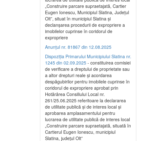
„Construire parcare supraetajată, Cartier
Eugen Ionescu, Municipiul Slatina, Județul
Olt”, situat în municipiul Slatina și
declanșarea procedurii de expropriere a
imobilelor cuprinse în coridorul de
expropriere
Anunțul nr. 81867 din 12.08.2025
Dispoziția Primarului Municipiului Slatina nr.
1245 din 02.09.2025
- constituirea comisiei
de verificare a dreptului de proprietate sau
a altor drepturi reale și acordarea
despăgubirilor pentru imobilele cuprinse în
coridorul de expropriere aprobat prin
Hotărârea Consiliului Local nr.
261/25.06.2025 referitoare la declararea
de utilitate publică și de interes local și
aprobarea amplasamentului pentru
lucrarea de utilitate publică de interes local
„Construire parcare supraetajată, situată în
Cartierul Eugen Ionescu, municipiul
Slatina, județul Olt”