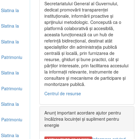
Secretariatului General al Guvernului,
dedicat promovării transparenței
 Slatina la
instituționale, informării proactive și
sprijinului metodologic. Concepută ca o
 Slatina la
platformă colaborativă și accesibilă,
aceasta funcționează ca un hub de
referință bidirecțional, destinat atât
 Slatina la
specialiștilor din administrația publică
centrală și locală, prin furnizarea de
re Patrimoniu
resurse, ghiduri și bune practici, cât și
părților interesate, prin facilitarea accesului
la informații relevante, instrumente de
 Slatina la
consultare și mecanisme de participare și
monitorizare publică.
re Patrimoniu
Centrul de resurse
 Slatina la
Anunț important acordare ajutor pentru
încălzirea locuinței și supliment pentru
re Patrimoniu
energie
 Slatina la