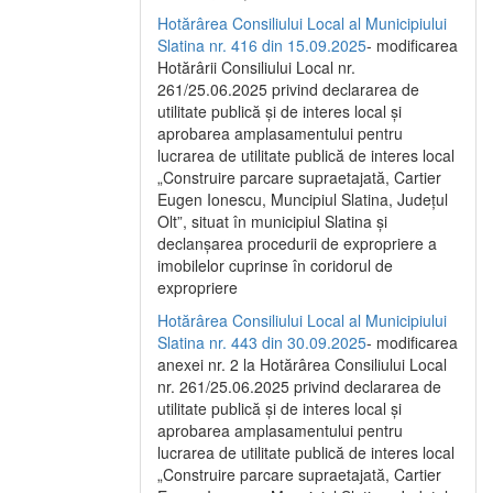
Hotărârea Consiliului Local al Municipiului
Slatina nr. 416 din 15.09.2025
- modificarea
Hotărârii Consiliului Local nr.
261/25.06.2025 privind declararea de
utilitate publică și de interes local și
aprobarea amplasamentului pentru
lucrarea de utilitate publică de interes local
„Construire parcare supraetajată, Cartier
Eugen Ionescu, Muncipiul Slatina, Județul
Olt”, situat în municipiul Slatina și
declanșarea procedurii de expropriere a
imobilelor cuprinse în coridorul de
expropriere
Hotărârea Consiliului Local al Municipiului
Slatina nr. 443 din 30.09.2025
- modificarea
anexei nr. 2 la Hotărârea Consiliului Local
nr. 261/25.06.2025 privind declararea de
utilitate publică şi de interes local şi
aprobarea amplasamentului pentru
lucrarea de utilitate publică de interes local
„Construire parcare supraetajată, Cartier