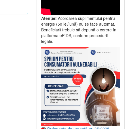
Atenție!
Acordarea suplimentului pentru
energie (50 lei/lună) nu se face automat.
Beneficiarii trebuie să depună o cerere în
platforma ePIDS, conform procedurii
legale.
Ordonanța de urgență nr. 35/2025