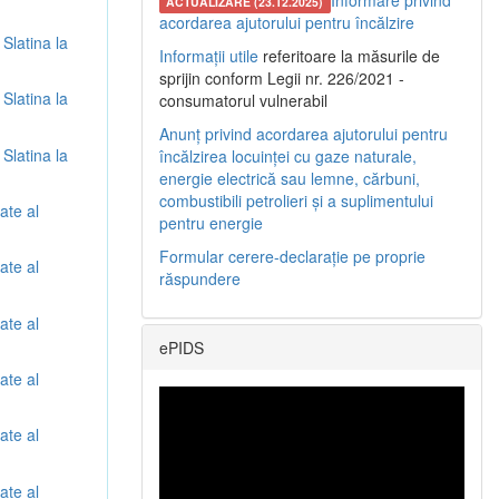
Informare privind
ACTUALIZARE (23.12.2025)
acordarea ajutorului pentru încălzire
 Slatina la
Informații utile
referitoare la măsurile de
sprijin conform Legii nr. 226/2021 -
 Slatina la
consumatorul vulnerabil
Anunț privind acordarea ajutorului pentru
 Slatina la
încălzirea locuinței cu gaze naturale,
energie electrică sau lemne, cărbuni,
combustibili petrolieri și a suplimentului
ate al
pentru energie
Formular cerere-declarație pe proprie
ate al
răspundere
ate al
ePIDS
ate al
ate al
ate al