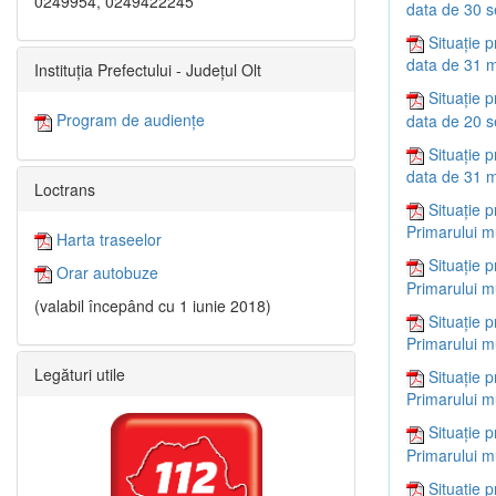
0249954, 0249422245
data de 30 
Situație p
data de 31 m
Instituția Prefectului - Județul Olt
Situație p
Program de audiențe
data de 20 
Situație p
data de 31 m
Loctrans
Situație p
Primarului m
Harta traseelor
Situație p
Orar autobuze
Primarului m
(valabil începând cu 1 iunie 2018)
Situație p
Primarului m
Legături utile
Situație p
Primarului m
Situație p
Primarului m
Situație p