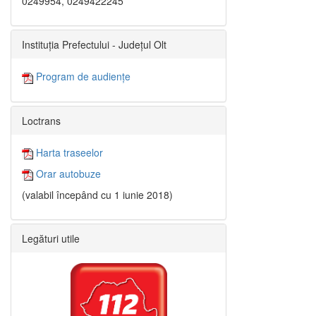
0249954, 0249422245
Instituția Prefectului - Județul Olt
Program de audiențe
Loctrans
Harta traseelor
Orar autobuze
(valabil începând cu 1 iunie 2018)
Legături utile