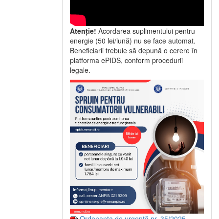
Atenție!
Acordarea suplimentului pentru
energie (50 lei/lună) nu se face automat.
Beneficiarii trebuie să depună o cerere în
platforma ePIDS, conform procedurii
legale.
Ordonanța de urgență nr. 35/2025