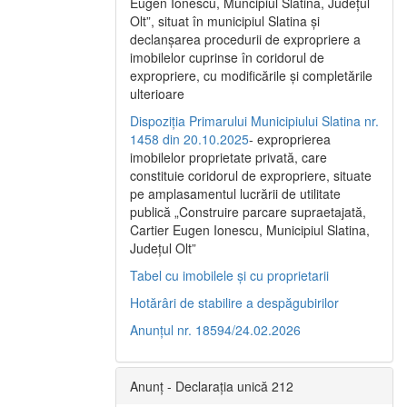
Eugen Ionescu, Muncipiul Slatina, Judeţul
Olt”, situat în municipiul Slatina şi
declanşarea procedurii de expropriere a
imobilelor cuprinse în coridorul de
expropriere, cu modificările şi completările
ulterioare
Dispoziția Primarului Municipiului Slatina nr.
1458 din 20.10.2025
- exproprierea
imobilelor proprietate privată, care
constituie coridorul de expropriere, situate
pe amplasamentul lucrării de utilitate
publică „Construire parcare supraetajată,
Cartier Eugen Ionescu, Municipiul Slatina,
Județul Olt”
Tabel cu imobilele și cu proprietarii
Hotărâri de stabilire a despăgubirilor
Anunțul nr. 18594/24.02.2026
Anunț - Declarația unică 212