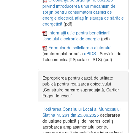
privind introducerea unui mecanism de
sprijin pentru consumatorii casnici de
energie electrică aflați în situația de sărăcie
energetică
(pdf)
Informații utile pentru beneficiarii
tichetului electronic de energie
(pdf)
Formular de solicitare a ajutorului
(conform platformei a
ePIDS
- Serviciul de
Telecomunicații Speciale - STS) (pdf)
Exproprierea pentru cauză de utilitate
publică pentru realizarea obiectivului
„Construire parcare supraetajată, Cartier
Eugen Ionescu”
Hotărârea Consiliului Local al Municipiului
Slatina nr. 261 din 25.06.2025
declararea
de utilitate publică și de interes local și
aprobarea amplasamentului pentru
lucrarea de utilitate publică de interes local