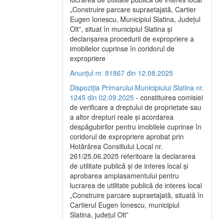
„Construire parcare supraetajată, Cartier
Eugen Ionescu, Municipiul Slatina, Județul
Olt”, situat în municipiul Slatina și
declanșarea procedurii de expropriere a
imobilelor cuprinse în coridorul de
expropriere
Anunțul nr. 81867 din 12.08.2025
Dispoziția Primarului Municipiului Slatina nr.
1245 din 02.09.2025
- constituirea comisiei
de verificare a dreptului de proprietate sau
a altor drepturi reale și acordarea
despăgubirilor pentru imobilele cuprinse în
coridorul de expropriere aprobat prin
Hotărârea Consiliului Local nr.
261/25.06.2025 referitoare la declararea
de utilitate publică și de interes local și
aprobarea amplasamentului pentru
lucrarea de utilitate publică de interes local
„Construire parcare supraetajată, situată în
Cartierul Eugen Ionescu, municipiul
Slatina, județul Olt”