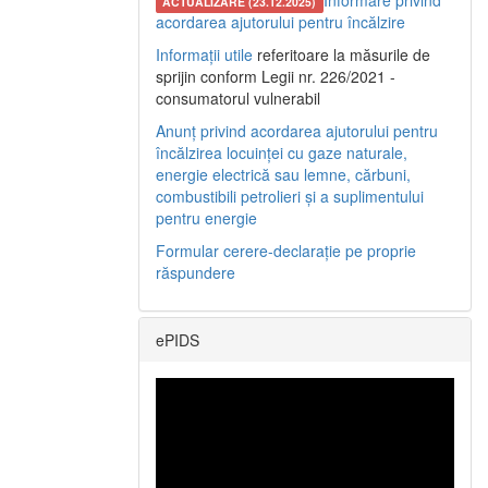
Informare privind
ACTUALIZARE (23.12.2025)
acordarea ajutorului pentru încălzire
Informații utile
referitoare la măsurile de
sprijin conform Legii nr. 226/2021 -
consumatorul vulnerabil
Anunț privind acordarea ajutorului pentru
încălzirea locuinței cu gaze naturale,
energie electrică sau lemne, cărbuni,
combustibili petrolieri și a suplimentului
pentru energie
Formular cerere-declarație pe proprie
răspundere
ePIDS