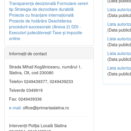
(Data publică
Transparenţa decizională
Formulare cereri
tip
Strategia de dezvoltare durabilă
Lista autoriz
Proiecte cu finanţare internaţională
(Data publică
Proiecte de hotărâre
Deschiderea
Lista autoriz
procedurii succesorale (Anexa 2)
DDI -
(Data publică
Executori judecătorești
Taxe şi impozite
online
Lista autoriz
(Data publică
Lista autoriz
Informaţii de contact
(Data publică
Strada Mihail Kogălniceanu, numărul 1,
Lista autoriz
Slatina, Olt, cod 230080
(Data publică
Telefon 0249439377, 0249439233
Telverde 0349919
Fax: 0249439336
e-mail:
office@primariaslatina.ro
Intervenții Poliția Locală Slatina