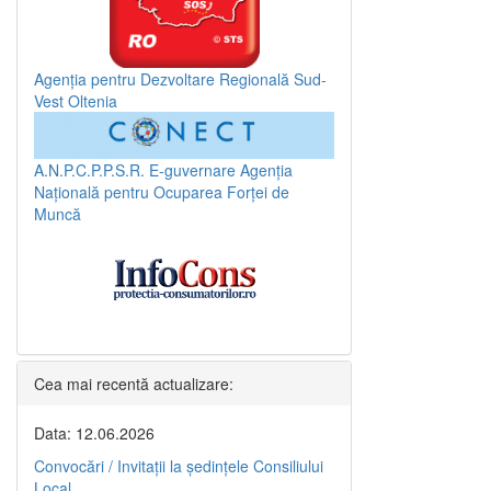
Agenția pentru Dezvoltare Regională Sud-
Vest Oltenia
A.N.P.C.P.P.S.R.
E-guvernare
Agenția
Națională pentru Ocuparea Forței de
Muncă
Cea mai recentă actualizare:
Data: 12.06.2026
Convocări / Invitaţii la şedinţele Consiliului
Local