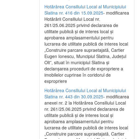
Hotărârea Consiliului Local al Municipiului
Slatina nr. 416 din 15.09.2025
- modificarea
Hotărârii Consiliului Local nr.
261/25.06.2025 privind declararea de
utilitate publică și de interes local și
aprobarea amplasamentului pentru
lucrarea de utilitate publică de interes local
„Construire parcare supraetajată, Cartier
Eugen Ionescu, Muncipiul Slatina, Județul
Olt”, situat în municipiul Slatina și
declanșarea procedurii de expropriere a
imobilelor cuprinse în coridorul de
expropriere
Hotărârea Consiliului Local al Municipiului
Slatina nr. 443 din 30.09.2025
- modificarea
anexei nr. 2 la Hotărârea Consiliului Local
nr. 261/25.06.2025 privind declararea de
utilitate publică şi de interes local şi
aprobarea amplasamentului pentru
lucrarea de utilitate publică de interes local
„Construire parcare supraetajată, Cartier