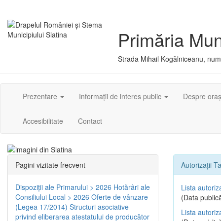
Primăria Muni
Strada Mihail Kogălniceanu, numă
Prezentare
Informații de interes public
Despre ora
Accesibilitate
Contact
Pagini vizitate frecvent
Autorizații Ta
Dispoziţii ale Primarului > 2026
Hotărâri ale
Lista autoriz
Consiliului Local > 2026
Oferte de vânzare
(Data publică
(Legea 17/2014)
Structuri asociative
Lista autoriz
privind eliberarea atestatului de producător