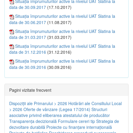
Situația împrumuturilor active la nivelul UAT Slatina la
data de 30.09.2017
(17.10.2017)
Situația împrumuturilor active la nivelul UAT Slatina la
data de 30.06.2017
(11.08.2017)
Situația împrumuturilor active la nivelul UAT Slatina la
data de 31.03.2017
(31.03.2017)
Situația împrumuturilor active la nivelul UAT Slatina la
data de 31.12.2016
(31.12.2016)
Situația împrumuturilor active la nivelul UAT Slatina la
data de 30.09.2016
(30.09.2016)
Pagini vizitate frecvent
Dispoziţii ale Primarului > 2026
Hotărâri ale Consiliului Local
> 2026
Oferte de vânzare (Legea 17/2014)
Structuri
asociative privind eliberarea atestatului de producător
Transparenţa decizională
Formulare cereri tip
Strategia de
dezvoltare durabilă
Proiecte cu finanţare internaţională
Proiecte de hotărâre
Deschiderea procedurii succesorale