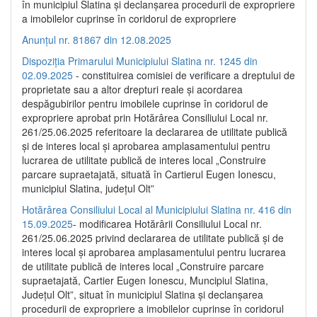
în municipiul Slatina și declanșarea procedurii de expropriere
a imobilelor cuprinse în coridorul de expropriere
Anunțul nr. 81867 din 12.08.2025
Dispoziția Primarului Municipiului Slatina nr. 1245 din
02.09.2025
- constituirea comisiei de verificare a dreptului de
proprietate sau a altor drepturi reale și acordarea
despăgubirilor pentru imobilele cuprinse în coridorul de
expropriere aprobat prin Hotărârea Consiliului Local nr.
261/25.06.2025 referitoare la declararea de utilitate publică
și de interes local și aprobarea amplasamentului pentru
lucrarea de utilitate publică de interes local „Construire
parcare supraetajată, situată în Cartierul Eugen Ionescu,
municipiul Slatina, județul Olt”
Hotărârea Consiliului Local al Municipiului Slatina nr. 416 din
15.09.2025
- modificarea Hotărârii Consiliului Local nr.
261/25.06.2025 privind declararea de utilitate publică și de
interes local și aprobarea amplasamentului pentru lucrarea
de utilitate publică de interes local „Construire parcare
supraetajată, Cartier Eugen Ionescu, Muncipiul Slatina,
Județul Olt”, situat în municipiul Slatina și declanșarea
procedurii de expropriere a imobilelor cuprinse în coridorul