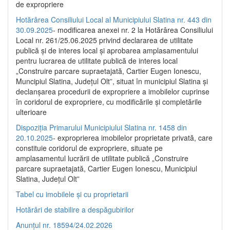
de expropriere
Hotărârea Consiliului Local al Municipiului Slatina nr. 443 din
30.09.2025
- modificarea anexei nr. 2 la Hotărârea Consiliului
Local nr. 261/25.06.2025 privind declararea de utilitate
publică şi de interes local şi aprobarea amplasamentului
pentru lucrarea de utilitate publică de interes local
„Construire parcare supraetajată, Cartier Eugen Ionescu,
Muncipiul Slatina, Judeţul Olt”, situat în municipiul Slatina şi
declanşarea procedurii de expropriere a imobilelor cuprinse
în coridorul de expropriere, cu modificările şi completările
ulterioare
Dispoziția Primarului Municipiului Slatina nr. 1458 din
20.10.2025
- exproprierea imobilelor proprietate privată, care
constituie coridorul de expropriere, situate pe
amplasamentul lucrării de utilitate publică „Construire
parcare supraetajată, Cartier Eugen Ionescu, Municipiul
Slatina, Județul Olt”
Tabel cu imobilele și cu proprietarii
Hotărâri de stabilire a despăgubirilor
Anunțul nr. 18594/24.02.2026