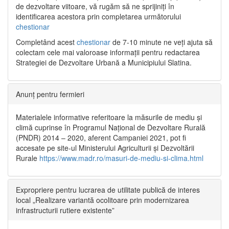
de dezvoltare viitoare, vă rugăm să ne sprijiniți în
identificarea acestora prin completarea următorului
chestionar
Completând acest
chestionar
de 7-10 minute ne veți ajuta să
colectam cele mai valoroase informații pentru redactarea
Strategiei de Dezvoltare Urbană a Municipiului Slatina.
Anunț pentru fermieri
Materialele informative referitoare la măsurile de mediu și
climă cuprinse în Programul Național de Dezvoltare Rurală
(PNDR) 2014 – 2020, aferent Campaniei 2021, pot fi
accesate pe site-ul Ministerului Agriculturii și Dezvoltării
Rurale
https://www.madr.ro/masuri-de-mediu-si-clima.html
Expropriere pentru lucrarea de utilitate publică de interes
local „Realizare variantă ocolitoare prin modernizarea
infrastructurii rutiere existente”