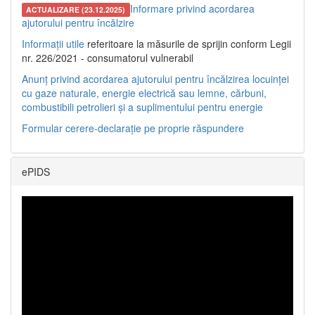
Informare privind acordarea
ACTUALIZARE (23.12.2025)
ajutorului pentru încălzire
Informații utile
referitoare la măsurile de sprijin conform Legii
nr. 226/2021 - consumatorul vulnerabil
Anunț privind acordarea ajutorului pentru încălzirea locuinței
cu gaze naturale, energie electrică sau lemne, cărbuni,
combustibili petrolieri și a suplimentului pentru energie
Formular cerere-declarație pe proprie răspundere
ePIDS