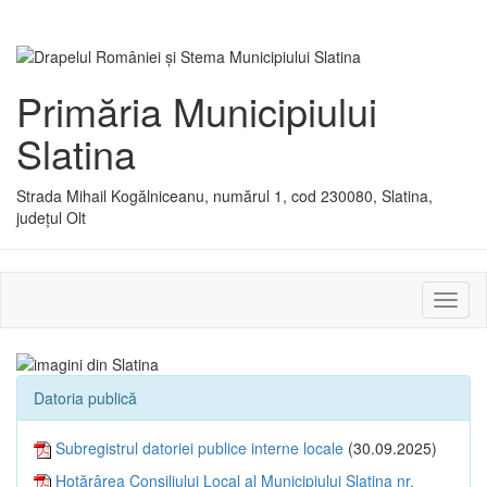
Primăria Municipiului
Slatina
Strada Mihail Kogălniceanu, numărul 1, cod 230080, Slatina,
județul Olt
Activ
sau
dezac
meniu
Datoria publică
Subregistrul datoriei publice interne locale
(30.09.2025)
Hotărârea Consiliului Local al Municipiului Slatina nr.