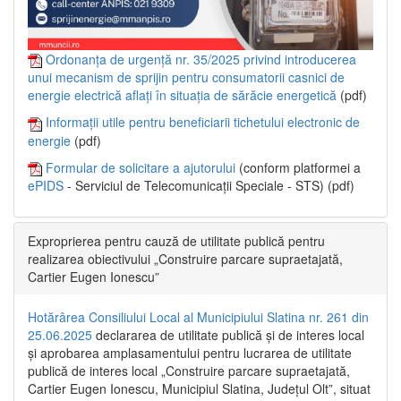
Ordonanța de urgență nr. 35/2025 privind introducerea
unui mecanism de sprijin pentru consumatorii casnici de
energie electrică aflați în situația de sărăcie energetică
(pdf)
Informații utile pentru beneficiarii tichetului electronic de
energie
(pdf)
Formular de solicitare a ajutorului
(conform platformei a
ePIDS
- Serviciul de Telecomunicații Speciale - STS) (pdf)
Exproprierea pentru cauză de utilitate publică pentru
realizarea obiectivului „Construire parcare supraetajată,
Cartier Eugen Ionescu”
Hotărârea Consiliului Local al Municipiului Slatina nr. 261 din
25.06.2025
declararea de utilitate publică și de interes local
și aprobarea amplasamentului pentru lucrarea de utilitate
publică de interes local „Construire parcare supraetajată,
Cartier Eugen Ionescu, Municipiul Slatina, Județul Olt”, situat