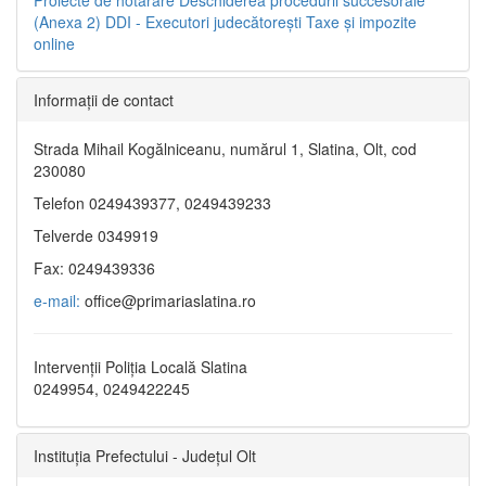
(Anexa 2)
DDI - Executori judecătorești
Taxe şi impozite
online
Informaţii de contact
Strada Mihail Kogălniceanu, numărul 1, Slatina, Olt, cod
230080
Telefon 0249439377, 0249439233
Telverde 0349919
Fax: 0249439336
e-mail:
office@primariaslatina.ro
Intervenții Poliția Locală Slatina
0249954, 0249422245
Instituția Prefectului - Județul Olt