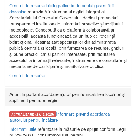
Centrul de resurse bibliografice în domeniul guvernării
deschise
reprezintă instrumentul digital integrat al
Secretariatului General al Guvernului, dedicat promovării
transparenței instituționale, informării proactive și sprijinului
metodologic. Concepută ca o platformă colaborativă și
accesibilă, aceasta funcționează ca un hub de referință
bidirecțional, destinat atât specialiștilor din administrația
publică centrală și locală, prin furnizarea de resurse, ghiduri
și bune practici, cât și părților interesate, prin facilitarea
accesului la informații relevante, instrumente de consultare și
mecanisme de participare și monitorizare publică.
Centrul de resurse
Anunț important acordare ajutor pentru încălzirea locuinței și
supliment pentru energie
Informare privind acordarea
ACTUALIZARE (23.12.2025)
ajutorului pentru încălzire
Informații utile
referitoare la măsurile de sprijin conform Legii
nr. 226/2021 - consumatorul vulnerabil