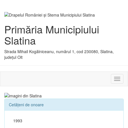
Primăria Municipiului
Slatina
Strada Mihail Kogălniceanu, numărul 1, cod 230080, Slatina,
județul Olt
Activ
sau
dezac
meniu
Cetățeni de onoare
1993