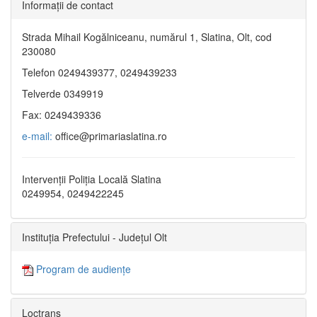
Informaţii de contact
Strada Mihail Kogălniceanu, numărul 1, Slatina, Olt, cod
230080
Telefon 0249439377, 0249439233
Telverde 0349919
Fax: 0249439336
e-mail:
office@primariaslatina.ro
Intervenții Poliția Locală Slatina
0249954, 0249422245
Instituția Prefectului - Județul Olt
Program de audiențe
Loctrans