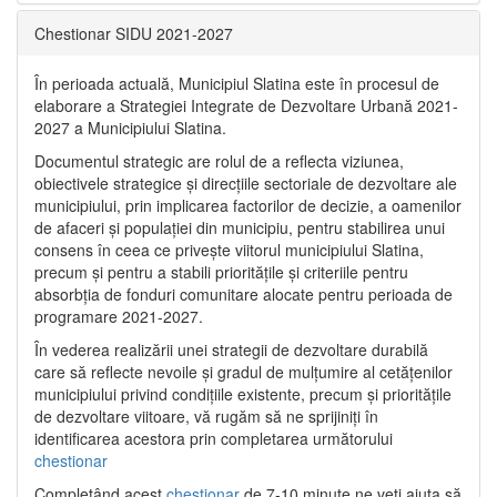
Chestionar SIDU 2021-2027
În perioada actuală, Municipiul Slatina este în procesul de
elaborare a Strategiei Integrate de Dezvoltare Urbană 2021‐
2027 a Municipiului Slatina.
Documentul strategic are rolul de a reflecta viziunea,
obiectivele strategice și direcțiile sectoriale de dezvoltare ale
municipiului, prin implicarea factorilor de decizie, a oamenilor
de afaceri și populației din municipiu, pentru stabilirea unui
consens în ceea ce privește viitorul municipiului Slatina,
precum și pentru a stabili prioritățile și criteriile pentru
absorbția de fonduri comunitare alocate pentru perioada de
programare 2021-2027.
În vederea realizării unei strategii de dezvoltare durabilă
care să reflecte nevoile și gradul de mulțumire al cetățenilor
municipiului privind condițiile existente, precum și prioritățile
de dezvoltare viitoare, vă rugăm să ne sprijiniți în
identificarea acestora prin completarea următorului
chestionar
Completând acest
chestionar
de 7-10 minute ne veți ajuta să