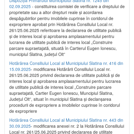
Dispoziția Primarului Municipiului Slatina nr. 1245 din
02.09.2025
- constituirea comisiei de verificare a dreptului de
proprietate sau a altor drepturi reale și acordarea
despăgubirilor pentru imobilele cuprinse în coridorul de
expropriere aprobat prin Hotărârea Consiliului Local nr.
261/25.06.2025 referitoare la declararea de utilitate publică
și de interes local și aprobarea amplasamentului pentru
lucrarea de utilitate publică de interes local „Construire
parcare supraetajată, situată în Cartierul Eugen Ionescu,
municipiul Slatina, județul Olt”
Hotărârea Consiliului Local al Municipiului Slatina nr. 416 din
15.09.2025
- modificarea Hotărârii Consiliului Local nr.
261/25.06.2025 privind declararea de utilitate publică și de
interes local și aprobarea amplasamentului pentru lucrarea
de utilitate publică de interes local „Construire parcare
supraetajată, Cartier Eugen Ionescu, Muncipiul Slatina,
Județul Olt”, situat în municipiul Slatina și declanșarea
procedurii de expropriere a imobilelor cuprinse în coridorul
de expropriere
Hotărârea Consiliului Local al Municipiului Slatina nr. 443 din
30.09.2025
- modificarea anexei nr. 2 la Hotărârea Consiliului
Local nr. 261/25.06.2025 privind declararea de utilitate