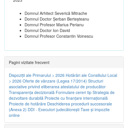
Domnul Arhitect Severică Mitrache
Domnul Doctor Șerban Berteșteanu
Domnul Profesor Marius Perianu
Domnul Doctor Ion David
Domnul Profesor Constantin Voinescu
Pagini vizitate frecvent
Dispoziţii ale Primarului > 2026
Hotărâri ale Consiliului Local
> 2026
Oferte de vânzare (Legea 17/2014)
Structuri
asociative privind eliberarea atestatului de producător
Transparenţa decizională
Formulare cereri tip
Strategia de
dezvoltare durabilă
Proiecte cu finanţare internaţională
Proiecte de hotărâre
Deschiderea procedurii succesorale
(Anexa 2)
DDI - Executori judecătorești
Taxe şi impozite
online