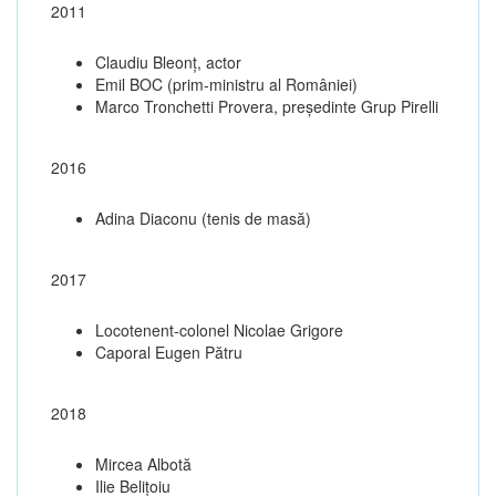
2011
Claudiu Bleonț, actor
Emil BOC (prim-ministru al României)
Marco Tronchetti Provera, președinte Grup Pirelli
2016
Adina Diaconu (tenis de masă)
2017
Locotenent-colonel Nicolae Grigore
Caporal Eugen Pătru
2018
Mircea Albotă
Ilie Belițoiu