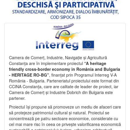
Camera de Comerț, Industrie, Navigație și Agricultură
Constanța are în implementare proiectul
“A heritage
friendly cross-border economy in România and Bulgaria
- HERITAGE RO-BG”
, finanțat prin Programul Interreg V-A
România - Bulgaria. Parteneriatul proiectului este format din
CCINA Constanța, care are calitate de leader de proiect, iar
Camera de Comerț și Industrie Dobrich din Bulgaria este
partener.
Proiectul își propune să promoveze un mediu de afaceri care
să protejeze patrimoniul cultural și natural. Proiectul se
concentrează pe patru sectoare economice, considerate cu
cel mai mare risc în ceea ce privește valorificarea economică
sustenabilă a patrimoniului: turism, urbanism-arhitectură-