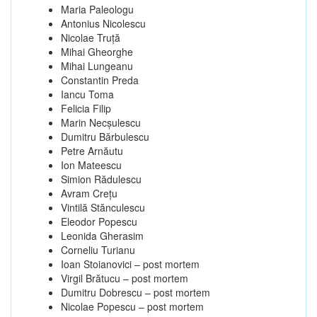
Maria Paleologu
Antonius Nicolescu
Nicolae Truţă
Mihai Gheorghe
Mihai Lungeanu
Constantin Preda
Iancu Toma
Felicia Filip
Marin Necşulescu
Dumitru Bărbulescu
Petre Arnăutu
Ion Mateescu
Simion Rădulescu
Avram Creţu
Vintilă Stănculescu
Eleodor Popescu
Leonida Gherasim
Corneliu Turianu
Ioan Stoianovici – post mortem
Virgil Brătucu – post mortem
Dumitru Dobrescu – post mortem
Nicolae Popescu – post mortem