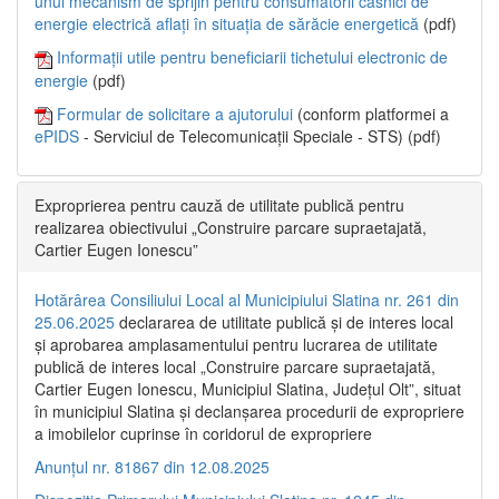
unui mecanism de sprijin pentru consumatorii casnici de
energie electrică aflați în situația de sărăcie energetică
(pdf)
Informații utile pentru beneficiarii tichetului electronic de
energie
(pdf)
Formular de solicitare a ajutorului
(conform platformei a
ePIDS
- Serviciul de Telecomunicații Speciale - STS) (pdf)
Exproprierea pentru cauză de utilitate publică pentru
realizarea obiectivului „Construire parcare supraetajată,
Cartier Eugen Ionescu”
Hotărârea Consiliului Local al Municipiului Slatina nr. 261 din
25.06.2025
declararea de utilitate publică și de interes local
și aprobarea amplasamentului pentru lucrarea de utilitate
publică de interes local „Construire parcare supraetajată,
Cartier Eugen Ionescu, Municipiul Slatina, Județul Olt”, situat
în municipiul Slatina și declanșarea procedurii de expropriere
a imobilelor cuprinse în coridorul de expropriere
Anunțul nr. 81867 din 12.08.2025