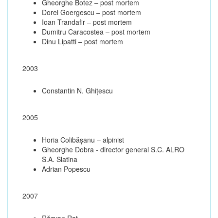
Gheorghe Botez – post mortem
Dorel Goergescu – post mortem
Ioan Trandafir – post mortem
Dumitru Caracostea – post mortem
Dinu Lipatti – post mortem
2003
Constantin N. Ghiţescu
2005
Horia Colibășanu – alpinist
Gheorghe Dobra - director general S.C. ALRO
S.A. Slatina
Adrian Popescu
2007
Răzvan Raț