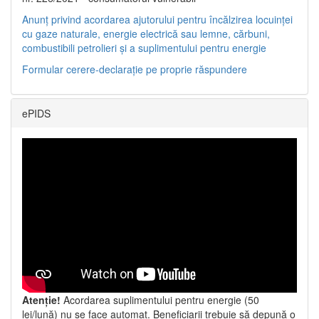
Anunț privind acordarea ajutorului pentru încălzirea locuinței
cu gaze naturale, energie electrică sau lemne, cărbuni,
combustibili petrolieri și a suplimentului pentru energie
Formular cerere-declarație pe proprie răspundere
ePIDS
Atenție!
Acordarea suplimentului pentru energie (50
lei/lună) nu se face automat. Beneficiarii trebuie să depună o