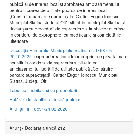
publică şi de interes local şi aprobarea amplasamentului
pentru lucrarea de utilitate publică de interes local
„Construire parcare supraetajată, Cartier Eugen Ionescu,
Muncipiul Slatina, Judeţul Olt”, situat în municipiul Slatina şi
declanşarea procedurii de expropriere a imobilelor cuprinse
în coridorul de expropriere, cu modificările şi completările
ulterioare
Dispoziția Primarului Municipiului Slatina nr. 1458 din
20.10.2025
- exproprierea imobilelor proprietate privată, care
constituie coridorul de expropriere, situate pe
amplasamentul lucrării de utilitate publică „Construire
parcare supraetajată, Cartier Eugen Ionescu, Municipiul
Slatina, Județul Olt”
Tabel cu imobilele și cu proprietarii
Hotărâri de stabilire a despăgubirilor
Anunțul nr. 18594/24.02.2026
Anunț - Declarația unică 212