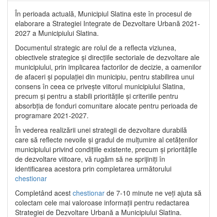
În perioada actuală, Municipiul Slatina este în procesul de
elaborare a Strategiei Integrate de Dezvoltare Urbană 2021‐
2027 a Municipiului Slatina.
Documentul strategic are rolul de a reflecta viziunea,
obiectivele strategice și direcțiile sectoriale de dezvoltare ale
municipiului, prin implicarea factorilor de decizie, a oamenilor
de afaceri și populației din municipiu, pentru stabilirea unui
consens în ceea ce privește viitorul municipiului Slatina,
precum și pentru a stabili prioritățile și criteriile pentru
absorbția de fonduri comunitare alocate pentru perioada de
programare 2021-2027.
În vederea realizării unei strategii de dezvoltare durabilă
care să reflecte nevoile și gradul de mulțumire al cetățenilor
municipiului privind condițiile existente, precum și prioritățile
de dezvoltare viitoare, vă rugăm să ne sprijiniți în
identificarea acestora prin completarea următorului
chestionar
Completând acest
chestionar
de 7-10 minute ne veți ajuta să
colectam cele mai valoroase informații pentru redactarea
Strategiei de Dezvoltare Urbană a Municipiului Slatina.