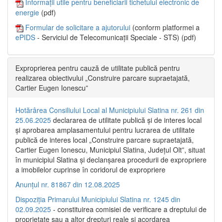
Informații utile pentru beneficiarii tichetului electronic de
energie
(pdf)
Formular de solicitare a ajutorului
(conform platformei a
ePIDS
- Serviciul de Telecomunicații Speciale - STS) (pdf)
Exproprierea pentru cauză de utilitate publică pentru
realizarea obiectivului „Construire parcare supraetajată,
Cartier Eugen Ionescu”
Hotărârea Consiliului Local al Municipiului Slatina nr. 261 din
25.06.2025
declararea de utilitate publică și de interes local
și aprobarea amplasamentului pentru lucrarea de utilitate
publică de interes local „Construire parcare supraetajată,
Cartier Eugen Ionescu, Municipiul Slatina, Județul Olt”, situat
în municipiul Slatina și declanșarea procedurii de expropriere
a imobilelor cuprinse în coridorul de expropriere
Anunțul nr. 81867 din 12.08.2025
Dispoziția Primarului Municipiului Slatina nr. 1245 din
02.09.2025
- constituirea comisiei de verificare a dreptului de
proprietate sau a altor drepturi reale și acordarea