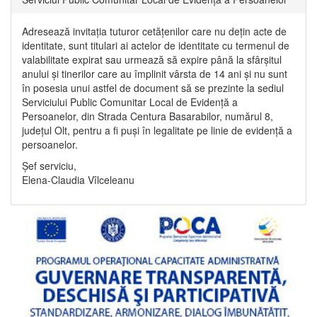
Adresează invitația tuturor cetățenilor care nu dețin acte de
identitate, sunt titulari ai actelor de identitate cu termenul de
valabilitate expirat sau urmează să expire până la sfârșitul
anului și tinerilor care au împlinit vârsta de 14 ani și nu sunt
în posesia unui astfel de document să se prezinte la sediul
Serviciului Public Comunitar Local de Evidență a
Persoanelor, din Strada Centura Basarabilor, numărul 8,
județul Olt, pentru a fi puși în legalitate pe linie de evidență a
persoanelor.
Șef serviciu,
Elena-Claudia Vîlceleanu