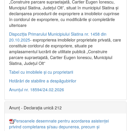
„Construire parcare supraetajată, Cartier Eugen Ionescu,
Muncipiul Slatina, Judeţul Olt”, situat în municipiul Slatina şi
declanşarea procedurii de expropriere a imobilelor cuprinse
în coridorul de expropriere, cu modificările şi completările
ulterioare
Dispoziția Primarului Municipiului Slatina nr. 1458 din
20.10.2025
- exproprierea imobilelor proprietate privată, care
constituie coridorul de expropriere, situate pe
amplasamentul lucrării de utilitate publică „Construire
parcare supraetajată, Cartier Eugen Ionescu, Municipiul
Slatina, Județul Olt”
Tabel cu imobilele și cu proprietarii
Hotărâri de stabilire a despăgubirilor
Anunțul nr. 18594/24.02.2026
Anunț - Declarația unică 212
Persoanele desemnate pentru acordarea asistenței
privind completarea și/sau depunerea, precum și