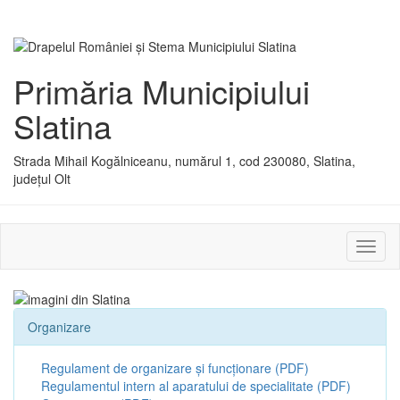
Primăria Municipiului
Slatina
Strada Mihail Kogălniceanu, numărul 1, cod 230080, Slatina,
județul Olt
Activ
sau
dezac
meniu
Organizare
Regulament de organizare și funcționare (PDF)
Regulamentul intern al aparatului de specialitate (PDF)