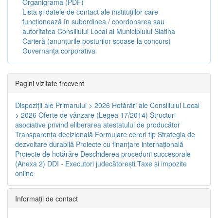
Organigrama (PDF)
Lista și datele de contact ale instituțiilor care
funcționează în subordinea / coordonarea sau
autoritatea Consiliului Local al Municipiului Slatina
Carieră (anunțurile posturilor scoase la concurs)
Guvernanța corporativa
Pagini vizitate frecvent
Dispoziţii ale Primarului > 2026
Hotărâri ale Consiliului Local
> 2026
Oferte de vânzare (Legea 17/2014)
Structuri
asociative privind eliberarea atestatului de producător
Transparenţa decizională
Formulare cereri tip
Strategia de
dezvoltare durabilă
Proiecte cu finanţare internaţională
Proiecte de hotărâre
Deschiderea procedurii succesorale
(Anexa 2)
DDI - Executori judecătorești
Taxe şi impozite
online
Informaţii de contact