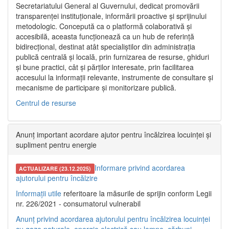
Secretariatului General al Guvernului, dedicat promovării
transparenței instituționale, informării proactive și sprijinului
metodologic. Concepută ca o platformă colaborativă și
accesibilă, aceasta funcționează ca un hub de referință
bidirecțional, destinat atât specialiștilor din administrația
publică centrală și locală, prin furnizarea de resurse, ghiduri
și bune practici, cât și părților interesate, prin facilitarea
accesului la informații relevante, instrumente de consultare și
mecanisme de participare și monitorizare publică.
Centrul de resurse
Anunț important acordare ajutor pentru încălzirea locuinței și
supliment pentru energie
Informare privind acordarea
ACTUALIZARE (23.12.2025)
ajutorului pentru încălzire
Informații utile
referitoare la măsurile de sprijin conform Legii
nr. 226/2021 - consumatorul vulnerabil
Anunț privind acordarea ajutorului pentru încălzirea locuinței
cu gaze naturale, energie electrică sau lemne, cărbuni,