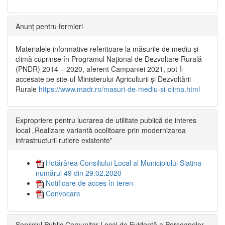
Anunț pentru fermieri
Materialele informative referitoare la măsurile de mediu și
climă cuprinse în Programul Național de Dezvoltare Rurală
(PNDR) 2014 – 2020, aferent Campaniei 2021, pot fi
accesate pe site-ul Ministerului Agriculturii și Dezvoltării
Rurale
https://www.madr.ro/masuri-de-mediu-si-clima.html
Expropriere pentru lucrarea de utilitate publică de interes
local „Realizare variantă ocolitoare prin modernizarea
infrastructurii rutiere existente”
Hotărârea Consiliului Local al Municipiului Slatina
numărul 49 din 29.02.2020
Notificare de acces în teren
Convocare
Serviciul Public Comunitar Local de Evidență a Persoanelor