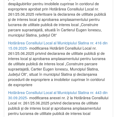
despăgubirilor pentru imobilele cuprinse în coridorul de
expropriere aprobat prin Hotărârea Consiliului Local nr.
261/25.06.2025 referitoare la declararea de utilitate publică
și de interes local și aprobarea amplasamentului pentru
lucrarea de utilitate publică de interes local „Construire
parcare supraetajată, situată în Cartierul Eugen Ionescu,
municipiul Slatina, județul Olt”
Hotărârea Consiliului Local al Municipiului Slatina nr. 416 din
15.09.2025
- modificarea Hotărârii Consiliului Local nr.
261/25.06.2025 privind declararea de utilitate publică și de
interes local și aprobarea amplasamentului pentru lucrarea
de utilitate publică de interes local „Construire parcare
supraetajată, Cartier Eugen Ionescu, Muncipiul Slatina,
Județul Olt”, situat în municipiul Slatina și declanșarea
procedurii de expropriere a imobilelor cuprinse în coridorul
de expropriere
Hotărârea Consiliului Local al Municipiului Slatina nr. 443 din
30.09.2025
- modificarea anexei nr. 2 la Hotărârea Consiliului
Local nr. 261/25.06.2025 privind declararea de utilitate
publică şi de interes local şi aprobarea amplasamentului
pentru lucrarea de utilitate publică de interes local