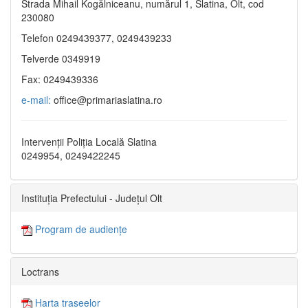
Strada Mihail Kogălniceanu, numărul 1, Slatina, Olt, cod
230080
Telefon 0249439377, 0249439233
Telverde 0349919
Fax: 0249439336
e-mail:
office@primariaslatina.ro
Intervenții Poliția Locală Slatina
0249954, 0249422245
Instituția Prefectului - Județul Olt
Program de audiențe
Loctrans
Harta traseelor