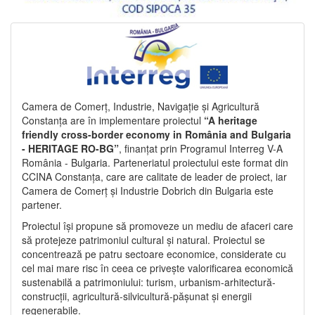
Camera de Comerț, Industrie, Navigație și Agricultură
Constanța are în implementare proiectul
“A heritage
friendly cross-border economy in România and Bulgaria
- HERITAGE RO-BG”
, finanțat prin Programul Interreg V-A
România - Bulgaria. Parteneriatul proiectului este format din
CCINA Constanța, care are calitate de leader de proiect, iar
Camera de Comerț și Industrie Dobrich din Bulgaria este
partener.
Proiectul își propune să promoveze un mediu de afaceri care
să protejeze patrimoniul cultural și natural. Proiectul se
concentrează pe patru sectoare economice, considerate cu
cel mai mare risc în ceea ce privește valorificarea economică
sustenabilă a patrimoniului: turism, urbanism-arhitectură-
construcții, agricultură-silvicultură-pășunat și energii
regenerabile.