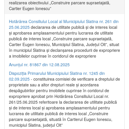
realizarea obiectivului „Construire parcare supraetajată,
Cartier Eugen Ionescu”
Hotărârea Consiliului Local al Municipiului Slatina nr. 261 din
25.06.2025
declararea de utilitate publică și de interes local
și aprobarea amplasamentului pentru lucrarea de utilitate
publică de interes local „Construire parcare supraetajată,
Cartier Eugen Ionescu, Municipiul Slatina, Județul Olt”, situat
în municipiul Slatina și declanșarea procedurii de expropriere
a imobilelor cuprinse în coridorul de expropriere
Anunțul nr. 81867 din 12.08.2025
Dispoziția Primarului Municipiului Slatina nr. 1245 din
02.09.2025
- constituirea comisiei de verificare a dreptului de
proprietate sau a altor drepturi reale și acordarea
despăgubirilor pentru imobilele cuprinse în coridorul de
expropriere aprobat prin Hotărârea Consiliului Local nr.
261/25.06.2025 referitoare la declararea de utilitate publică
și de interes local și aprobarea amplasamentului pentru
lucrarea de utilitate publică de interes local „Construire
parcare supraetajată, situată în Cartierul Eugen Ionescu,
municipiul Slatina, județul Olt”