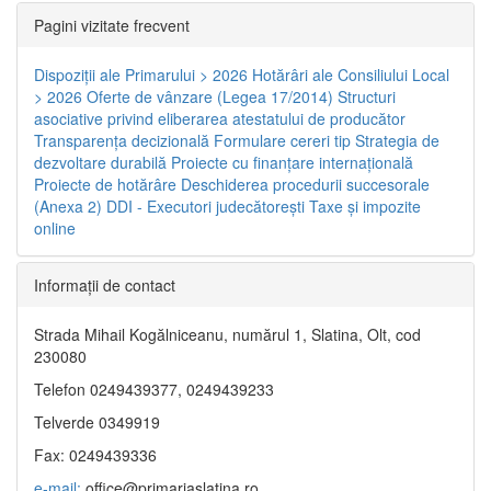
Pagini vizitate frecvent
Dispoziţii ale Primarului > 2026
Hotărâri ale Consiliului Local
> 2026
Oferte de vânzare (Legea 17/2014)
Structuri
asociative privind eliberarea atestatului de producător
Transparenţa decizională
Formulare cereri tip
Strategia de
dezvoltare durabilă
Proiecte cu finanţare internaţională
Proiecte de hotărâre
Deschiderea procedurii succesorale
(Anexa 2)
DDI - Executori judecătorești
Taxe şi impozite
online
Informaţii de contact
Strada Mihail Kogălniceanu, numărul 1, Slatina, Olt, cod
230080
Telefon 0249439377, 0249439233
Telverde 0349919
Fax: 0249439336
e-mail:
office@primariaslatina.ro