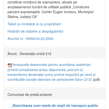
constituie coridorul de expropriere, situate pe
amplasamentul lucrării de utilitate publică „Construire
parcare supraetajată, Cartier Eugen Ionescu, Municipiul
Slatina, Județul Olt”
Tabel cu imobilele și cu proprietarii
Hotărâri de stabilire a despăgubirilor
Anunțul nr. 18594/24.02.2026
Anunț - Declarația unică 212
Persoanele desemnate pentru acordarea asistenței
privind completarea și/sau depunerea, precum și
transmiterea declarației unice privind impozitul pe venit și
contribuțiile sociale datorare de persoanele fizice (212)
(pdf)
Comunicat de presă proiecte
„Dezvoltarea unei rețele de stații de transport public