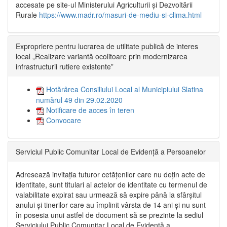
accesate pe site-ul Ministerului Agriculturii și Dezvoltării
Rurale
https://www.madr.ro/masuri-de-mediu-si-clima.html
Expropriere pentru lucrarea de utilitate publică de interes
local „Realizare variantă ocolitoare prin modernizarea
infrastructurii rutiere existente”
Hotărârea Consiliului Local al Municipiului Slatina
numărul 49 din 29.02.2020
Notificare de acces în teren
Convocare
Serviciul Public Comunitar Local de Evidență a Persoanelor
Adresează invitația tuturor cetățenilor care nu dețin acte de
identitate, sunt titulari ai actelor de identitate cu termenul de
valabilitate expirat sau urmează să expire până la sfârșitul
anului și tinerilor care au împlinit vârsta de 14 ani și nu sunt
în posesia unui astfel de document să se prezinte la sediul
Serviciului Public Comunitar Local de Evidență a