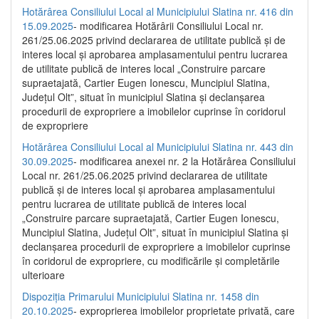
Hotărârea Consiliului Local al Municipiului Slatina nr. 416 din
15.09.2025
- modificarea Hotărârii Consiliului Local nr.
261/25.06.2025 privind declararea de utilitate publică și de
interes local și aprobarea amplasamentului pentru lucrarea
de utilitate publică de interes local „Construire parcare
supraetajată, Cartier Eugen Ionescu, Muncipiul Slatina,
Județul Olt”, situat în municipiul Slatina și declanșarea
procedurii de expropriere a imobilelor cuprinse în coridorul
de expropriere
Hotărârea Consiliului Local al Municipiului Slatina nr. 443 din
30.09.2025
- modificarea anexei nr. 2 la Hotărârea Consiliului
Local nr. 261/25.06.2025 privind declararea de utilitate
publică şi de interes local şi aprobarea amplasamentului
pentru lucrarea de utilitate publică de interes local
„Construire parcare supraetajată, Cartier Eugen Ionescu,
Muncipiul Slatina, Judeţul Olt”, situat în municipiul Slatina şi
declanşarea procedurii de expropriere a imobilelor cuprinse
în coridorul de expropriere, cu modificările şi completările
ulterioare
Dispoziția Primarului Municipiului Slatina nr. 1458 din
20.10.2025
- exproprierea imobilelor proprietate privată, care