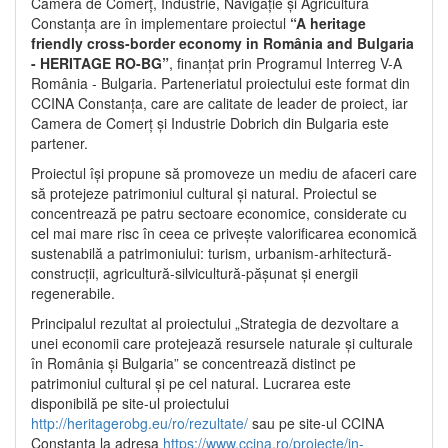
Camera de Comerț, Industrie, Navigație și Agricultură
Constanța are în implementare proiectul
“A heritage
friendly cross-border economy in România and Bulgaria
- HERITAGE RO-BG”
, finanțat prin Programul Interreg V-A
România - Bulgaria. Parteneriatul proiectului este format din
CCINA Constanța, care are calitate de leader de proiect, iar
Camera de Comerț și Industrie Dobrich din Bulgaria este
partener.
Proiectul își propune să promoveze un mediu de afaceri care
să protejeze patrimoniul cultural și natural. Proiectul se
concentrează pe patru sectoare economice, considerate cu
cel mai mare risc în ceea ce privește valorificarea economică
sustenabilă a patrimoniului: turism, urbanism-arhitectură-
construcții, agricultură-silvicultură-pășunat și energii
regenerabile.
Principalul rezultat al proiectului „Strategia de dezvoltare a
unei economii care protejează resursele naturale și culturale
în România și Bulgaria” se concentrează distinct pe
patrimoniul cultural și pe cel natural. Lucrarea este
disponibilă pe site-ul proiectului
http://heritagerobg.eu/ro/rezultate/
sau pe site-ul CCINA
Constanța la adresa
https://www.ccina.ro/proiecte/in-