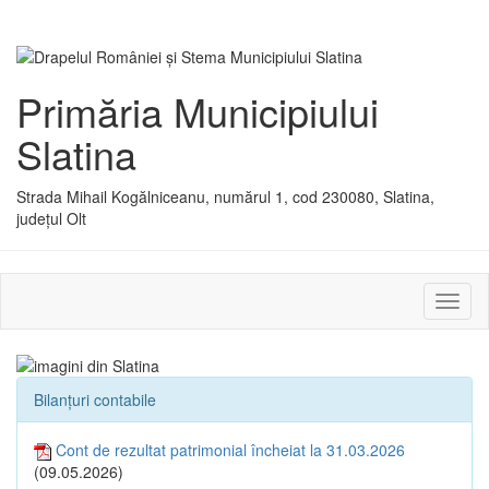
Primăria Municipiului
Slatina
Strada Mihail Kogălniceanu, numărul 1, cod 230080, Slatina,
județul Olt
Activ
sau
dezac
meniu
Bilanțuri contabile
Cont de rezultat patrimonial încheiat la 31.03.2026
(09.05.2026)