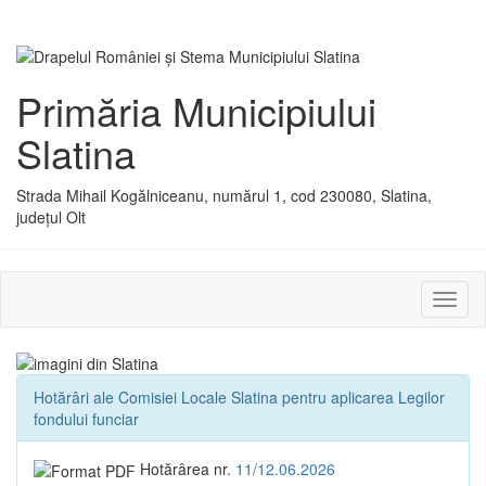
Primăria Municipiului
Slatina
Strada Mihail Kogălniceanu, numărul 1, cod 230080, Slatina,
județul Olt
Activ
sau
dezac
meniu
Hotărâri ale Comisiei Locale Slatina pentru aplicarea Legilor
fondului funciar
Hotărârea nr.
11/12.06.2026