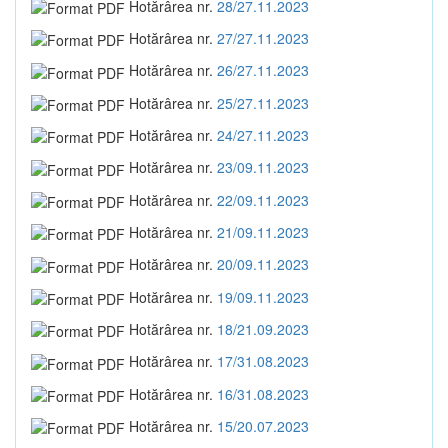
Hotărârea nr.
28/27.11.2023
Hotărârea nr.
27/27.11.2023
Hotărârea nr.
26/27.11.2023
Hotărârea nr.
25/27.11.2023
Hotărârea nr.
24/27.11.2023
Hotărârea nr.
23/09.11.2023
Hotărârea nr.
22/09.11.2023
Hotărârea nr.
21/09.11.2023
Hotărârea nr.
20/09.11.2023
Hotărârea nr.
19/09.11.2023
Hotărârea nr.
18/21.09.2023
Hotărârea nr.
17/31.08.2023
Hotărârea nr.
16/31.08.2023
Hotărârea nr.
15/20.07.2023