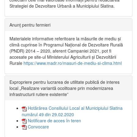
Strategiei de Dezvoltare Urbană a Municipiului Slatina.
Anunț pentru fermieri
Materialele informative referitoare la măsurile de mediu și
climă cuprinse în Programul Național de Dezvoltare Rurală
(PNDR) 2014 – 2020, aferent Campaniei 2021, pot fi
accesate pe site-ul Ministerului Agriculturii și Dezvoltării
Rurale
https://www.madr.ro/masuri-de-mediu-si-clima.html
Expropriere pentru lucrarea de utilitate publică de interes
local „Realizare variantă ocolitoare prin modernizarea
infrastructurii rutiere existente”
Hotărârea Consiliului Local al Municipiului Slatina
numărul 49 din 29.02.2020
Notificare de acces în teren
Convocare