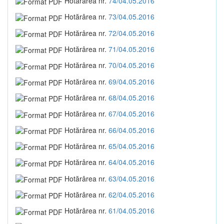
Hotărârea nr.
74/04.05.2016
Hotărârea nr.
73/04.05.2016
Hotărârea nr.
72/04.05.2016
Hotărârea nr.
71/04.05.2016
Hotărârea nr.
70/04.05.2016
Hotărârea nr.
69/04.05.2016
Hotărârea nr.
68/04.05.2016
Hotărârea nr.
67/04.05.2016
Hotărârea nr.
66/04.05.2016
Hotărârea nr.
65/04.05.2016
Hotărârea nr.
64/04.05.2016
Hotărârea nr.
63/04.05.2016
Hotărârea nr.
62/04.05.2016
Hotărârea nr.
61/04.05.2016