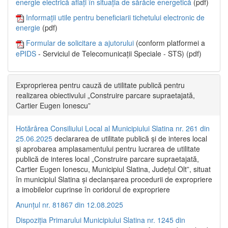
energie electrică aflați în situația de sărăcie energetică
(pdf)
Informații utile pentru beneficiarii tichetului electronic de
energie
(pdf)
Formular de solicitare a ajutorului
(conform platformei a
ePIDS
- Serviciul de Telecomunicații Speciale - STS) (pdf)
Exproprierea pentru cauză de utilitate publică pentru
realizarea obiectivului „Construire parcare supraetajată,
Cartier Eugen Ionescu”
Hotărârea Consiliului Local al Municipiului Slatina nr. 261 din
25.06.2025
declararea de utilitate publică și de interes local
și aprobarea amplasamentului pentru lucrarea de utilitate
publică de interes local „Construire parcare supraetajată,
Cartier Eugen Ionescu, Municipiul Slatina, Județul Olt”, situat
în municipiul Slatina și declanșarea procedurii de expropriere
a imobilelor cuprinse în coridorul de expropriere
Anunțul nr. 81867 din 12.08.2025
Dispoziția Primarului Municipiului Slatina nr. 1245 din