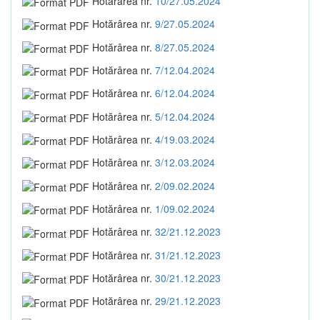
Hotărârea nr.
10/27.05.2024
Hotărârea nr.
9/27.05.2024
Hotărârea nr.
8/27.05.2024
Hotărârea nr.
7/12.04.2024
Hotărârea nr.
6/12.04.2024
Hotărârea nr.
5/12.04.2024
Hotărârea nr.
4/19.03.2024
Hotărârea nr.
3/12.03.2024
Hotărârea nr.
2/09.02.2024
Hotărârea nr.
1/09.02.2024
Hotărârea nr.
32/21.12.2023
Hotărârea nr.
31/21.12.2023
Hotărârea nr.
30/21.12.2023
Hotărârea nr.
29/21.12.2023