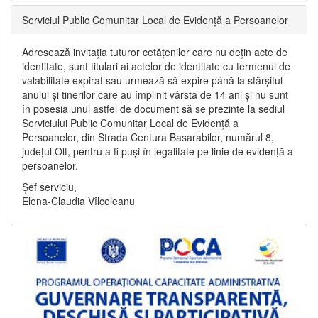
Serviciul Public Comunitar Local de Evidență a Persoanelor
Adresează invitația tuturor cetățenilor care nu dețin acte de
identitate, sunt titulari ai actelor de identitate cu termenul de
valabilitate expirat sau urmează să expire până la sfârșitul
anului și tinerilor care au împlinit vârsta de 14 ani și nu sunt
în posesia unui astfel de document să se prezinte la sediul
Serviciului Public Comunitar Local de Evidență a
Persoanelor, din Strada Centura Basarabilor, numărul 8,
județul Olt, pentru a fi puși în legalitate pe linie de evidență a
persoanelor.
Șef serviciu,
Elena-Claudia Vîlceleanu