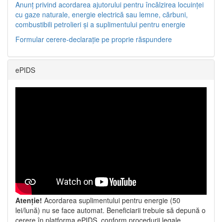
Anunț privind acordarea ajutorului pentru încălzirea locuinței
cu gaze naturale, energie electrică sau lemne, cărbuni,
combustibili petrolieri și a suplimentului pentru energie
Formular cerere-declarație pe proprie răspundere
ePIDS
Atenție!
Acordarea suplimentului pentru energie (50
lei/lună) nu se face automat. Beneficiarii trebuie să depună o
cerere în platforma ePIDS, conform procedurii legale.