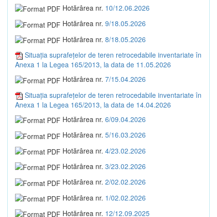
Hotărârea nr.
10/12.06.2026
Hotărârea nr.
9/18.05.2026
Hotărârea nr.
8/18.05.2026
Situația suprafețelor de teren retrocedabile inventariate în
Anexa 1 la Legea 165/2013, la data de 11.05.2026
Hotărârea nr.
7/15.04.2026
Situația suprafețelor de teren retrocedabile inventariate în
Anexa 1 la Legea 165/2013, la data de 14.04.2026
Hotărârea nr.
6/09.04.2026
Hotărârea nr.
5/16.03.2026
Hotărârea nr.
4/23.02.2026
Hotărârea nr.
3/23.02.2026
Hotărârea nr.
2/02.02.2026
Hotărârea nr.
1/02.02.2026
Hotărârea nr.
12/12.09.2025