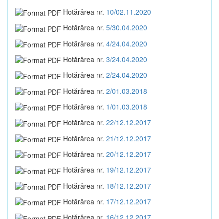
Hotărârea nr.
10/02.11.2020
Hotărârea nr.
5/30.04.2020
Hotărârea nr.
4/24.04.2020
Hotărârea nr.
3/24.04.2020
Hotărârea nr.
2/24.04.2020
Hotărârea nr.
2/01.03.2018
Hotărârea nr.
1/01.03.2018
Hotărârea nr.
22/12.12.2017
Hotărârea nr.
21/12.12.2017
Hotărârea nr.
20/12.12.2017
Hotărârea nr.
19/12.12.2017
Hotărârea nr.
18/12.12.2017
Hotărârea nr.
17/12.12.2017
Hotărârea nr.
16/12.12.2017