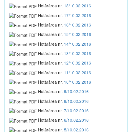
Hotărârea nr.
18/10.02.2016
Hotărârea nr.
17/10.02.2016
Hotărârea nr.
16/10.02.2016
Hotărârea nr.
15/10.02.2016
Hotărârea nr.
14/10.02.2016
Hotărârea nr.
13/10.02.2016
Hotărârea nr.
12/10.02.2016
Hotărârea nr.
11/10.02.2016
Hotărârea nr.
10/10.02.2016
Hotărârea nr.
9/10.02.2016
Hotărârea nr.
8/10.02.2016
Hotărârea nr.
7/10.02.2016
Hotărârea nr.
6/10.02.2016
Hotărârea nr.
5/10.02.2016