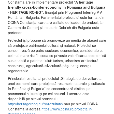
Constanța are în implementare proiectul
“A heritage
friendly cross-border economy in România and Bulgaria
- HERITAGE RO-BG”
, finanțat prin Programul Interreg V-A
România - Bulgaria. Parteneriatul proiectului este format din
CCINA Constanța, care are calitate de leader de proiect, iar
Camera de Comerț și Industrie Dobrich din Bulgaria este
partener.
Proiectul își propune să promoveze un mediu de afaceri care
să protejeze patrimoniul cultural și natural. Proiectul se
concentrează pe patru sectoare economice, considerate cu
cel mai mare risc în ceea ce privește valorificarea economică
sustenabilă a patrimoniului: turism, urbanism-arhitectură-
construcții, agricultură-silvicultură-pășunat și energii
regenerabile.
Principalul rezultat al proiectului „Strategia de dezvoltare a
unei economii care protejează resursele naturale și culturale
în România și Bulgaria” se concentrează distinct pe
patrimoniul cultural și pe cel natural. Lucrarea este
disponibilă pe site-ul proiectului
http://heritagerobg.eu/ro/rezultate/
sau pe site-ul CCINA
Constanța la adresa
https://www.ccina.ro/proiecte/in-
derulare/heritage
.