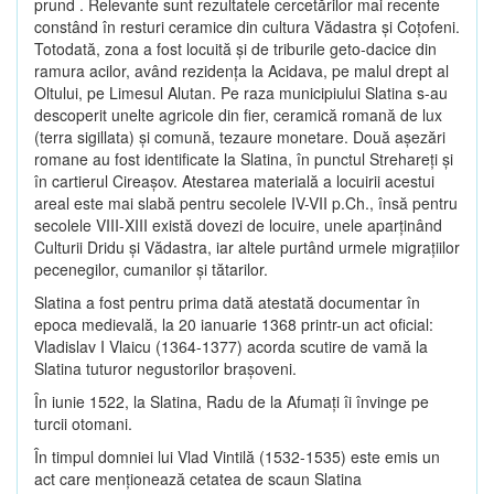
prund . Relevante sunt rezultatele cercetărilor mai recente
constând în resturi ceramice din cultura Vădastra şi Coţofeni.
Totodată, zona a fost locuită şi de triburile geto-dacice din
ramura acilor, având rezidenţa la Acidava, pe malul drept al
Oltului, pe Limesul Alutan. Pe raza municipiului Slatina s-au
descoperit unelte agricole din fier, ceramică romană de lux
(terra sigillata) şi comună, tezaure monetare. Două aşezări
romane au fost identificate la Slatina, în punctul Strehareţi şi
în cartierul Cireaşov. Atestarea materială a locuirii acestui
areal este mai slabă pentru secolele IV-VII p.Ch., însă pentru
secolele VIII-XIII există dovezi de locuire, unele aparţinând
Culturii Dridu şi Vădastra, iar altele purtând urmele migraţiilor
pecenegilor, cumanilor şi tătarilor.
Slatina a fost pentru prima dată atestată documentar în
epoca medievală, la 20 ianuarie 1368 printr-un act oficial:
Vladislav I Vlaicu (1364-1377) acorda scutire de vamă la
Slatina tuturor negustorilor braşoveni.
În iunie 1522, la Slatina, Radu de la Afumaţi îi învinge pe
turcii otomani.
În timpul domniei lui Vlad Vintilă (1532-1535) este emis un
act care menţionează cetatea de scaun Slatina