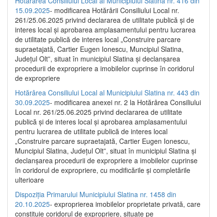
Hotărârea Consiliului Local al Municipiului Slatina nr. 416 din
15.09.2025
- modificarea Hotărârii Consiliului Local nr.
261/25.06.2025 privind declararea de utilitate publică și de
interes local și aprobarea amplasamentului pentru lucrarea
de utilitate publică de interes local „Construire parcare
supraetajată, Cartier Eugen Ionescu, Muncipiul Slatina,
Județul Olt”, situat în municipiul Slatina și declanșarea
procedurii de expropriere a imobilelor cuprinse în coridorul
de expropriere
Hotărârea Consiliului Local al Municipiului Slatina nr. 443 din
30.09.2025
- modificarea anexei nr. 2 la Hotărârea Consiliului
Local nr. 261/25.06.2025 privind declararea de utilitate
publică şi de interes local şi aprobarea amplasamentului
pentru lucrarea de utilitate publică de interes local
„Construire parcare supraetajată, Cartier Eugen Ionescu,
Muncipiul Slatina, Judeţul Olt”, situat în municipiul Slatina şi
declanşarea procedurii de expropriere a imobilelor cuprinse
în coridorul de expropriere, cu modificările şi completările
ulterioare
Dispoziția Primarului Municipiului Slatina nr. 1458 din
20.10.2025
- exproprierea imobilelor proprietate privată, care
constituie coridorul de expropriere, situate pe