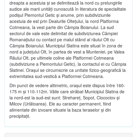
dreapta a acestuia şi se delimitează la nord cu prelungirile
sudice ale marii unităţi cunoscută în literatura de specialitate
podişul Piemontul Getic şi anume, prin subdiviziunile
acestuia de est prin Dealurile Olteţului, la nord Platforma
Cotmeana, la vest parte din Câmpia Boianului. La sud
sectorul de vale este delimitat de subdiviziunea Câmpiei
Romanaţiului cu contact pe malul stând al râului Olt cu
Câmpia Boianului. Municipiul Slatina este situat în zona de
nord a judeţului Olt, în partea de vest a Munteniei, pe Valea
Râului Olt, pe ultimele coline ale Platformei Cotmeana
(subdiviziune a Piemontului Getic), la contactul ei cu Câmpia
Slatinei. Oraşul se circumscrie ca unitate fizico-geografică la
extremitatea sud-vestică a Platformei Cotmeana.
Din punct de vedere altimetric, oraşul este dispus între 160-
175 m şi 110-112m. Văile care străbat Municipiul Slatina de
la nord-est la sud-est sunt: Strehareţ, Sopot, Clocociov şi
Milcov (Urlătoarea). Ele au caracter permanent, fiind
alimentate din izvoare situate la baza teraselor şi din
precipitaţii.