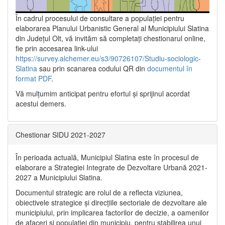
În cadrul procesului de consultare a populaţiei pentru
elaborarea Planului Urbanistic General al Municipiului Slatina
din Județul Olt, vă invităm să completați chestionarul online,
fie prin accesarea link-ului
https://survey.alchemer.eu/s3/90726107/Studiu-sociologic-
Slatina
sau prin scanarea codului QR din
documentul în
format PDF
.
Vă mulţumim anticipat pentru efortul şi sprijinul acordat
acestui demers.
Chestionar SIDU 2021-2027
În perioada actuală, Municipiul Slatina este în procesul de
elaborare a Strategiei Integrate de Dezvoltare Urbană 2021‐
2027 a Municipiului Slatina.
Documentul strategic are rolul de a reflecta viziunea,
obiectivele strategice și direcțiile sectoriale de dezvoltare ale
municipiului, prin implicarea factorilor de decizie, a oamenilor
de afaceri și populației din municipiu, pentru stabilirea unui