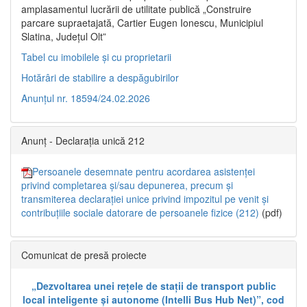
amplasamentul lucrării de utilitate publică „Construire
parcare supraetajată, Cartier Eugen Ionescu, Municipiul
Slatina, Județul Olt”
Tabel cu imobilele și cu proprietarii
Hotărâri de stabilire a despăgubirilor
Anunțul nr. 18594/24.02.2026
Anunț - Declarația unică 212
Persoanele desemnate pentru acordarea asistenței
privind completarea și/sau depunerea, precum și
transmiterea declarației unice privind impozitul pe venit și
contribuțiile sociale datorare de persoanele fizice (212)
(pdf)
Comunicat de presă proiecte
„Dezvoltarea unei rețele de stații de transport public
local inteligente și autonome (Intelli Bus Hub Net)”, cod