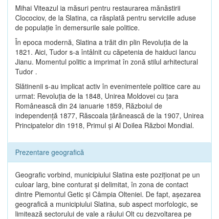
Mihai Viteazul ia măsuri pentru restaurarea mănăstirii
Clocociov, de la Slatina, ca răsplată pentru serviciile aduse
de populaţie în demersurile sale politice.
În epoca modernă, Slatina a trăit din plin Revoluţia de la
1821. Aici, Tudor s-a întâlnit cu căpetenia de haiduci Iancu
Jianu. Momentul politic a imprimat în zonă stilul arhitectural
Tudor .
Slătinenii s-au implicat activ în evenimentele politice care au
urmat: Revoluţia de la 1848, Unirea Moldovei cu ţara
Românească din 24 ianuarie 1859, Războiul de
independenţă 1877, Răscoala ţărănească de la 1907, Unirea
Principatelor din 1918, Primul şi Al Doilea Război Mondial.
Prezentare geografică
Geografic vorbind, municipiului Slatina este poziţionat pe un
culoar larg, bine conturat şi delimitat, în zona de contact
dintre Piemontul Getic şi Câmpia Olteniei. De fapt, aşezarea
geografică a municipiului Slatina, sub aspect morfologic, se
limitează sectorului de vale a râului Olt cu dezvoltarea pe