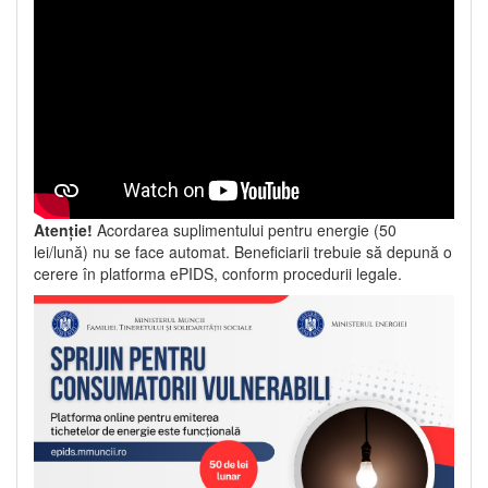
Atenție!
Acordarea suplimentului pentru energie (50
lei/lună) nu se face automat. Beneficiarii trebuie să depună o
cerere în platforma ePIDS, conform procedurii legale.