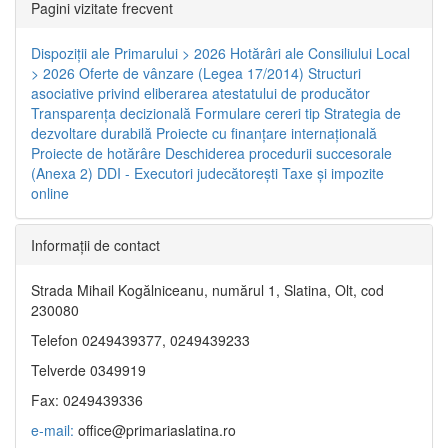
Pagini vizitate frecvent
Dispoziţii ale Primarului > 2026
Hotărâri ale Consiliului Local
> 2026
Oferte de vânzare (Legea 17/2014)
Structuri
asociative privind eliberarea atestatului de producător
Transparenţa decizională
Formulare cereri tip
Strategia de
dezvoltare durabilă
Proiecte cu finanţare internaţională
Proiecte de hotărâre
Deschiderea procedurii succesorale
(Anexa 2)
DDI - Executori judecătorești
Taxe şi impozite
online
Informaţii de contact
Strada Mihail Kogălniceanu, numărul 1, Slatina, Olt, cod
230080
Telefon 0249439377, 0249439233
Telverde 0349919
Fax: 0249439336
e-mail:
office@primariaslatina.ro