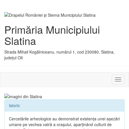
Primăria Municipiului
Slatina
Strada Mihail Kogălniceanu, numărul 1, cod 230080, Slatina,
județul Olt
Activ
sau
dezac
meniu
Istoric
Cercetările arheologice au demonstrat existenţa unei aşezări
umane pe vechea vatră a oraşului, aparţinând culturii de