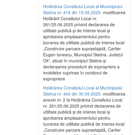
Hotărârea Consiliului Local al Municipiului
Slatina nr. 416 din 15.09.2025
- modificarea
Hotărârii Consiliului Local nr.
261/25.06.2025 privind declararea de
utilitate publică și de interes local și
aprobarea amplasamentului pentru
lucrarea de utilitate publică de interes local
„Construire parcare supraetajată, Cartier
Eugen Ionescu, Muncipiul Slatina, Județul
Olt”, situat în municipiul Slatina și
declanșarea procedurii de expropriere a
imobilelor cuprinse în coridorul de
expropriere
Hotărârea Consiliului Local al Municipiului
Slatina nr. 443 din 30.09.2025
- modificarea
anexei nr. 2 la Hotărârea Consiliului Local
nr. 261/25.06.2025 privind declararea de
utilitate publică şi de interes local şi
aprobarea amplasamentului pentru
lucrarea de utilitate publică de interes local
„Construire parcare supraetajată, Cartier