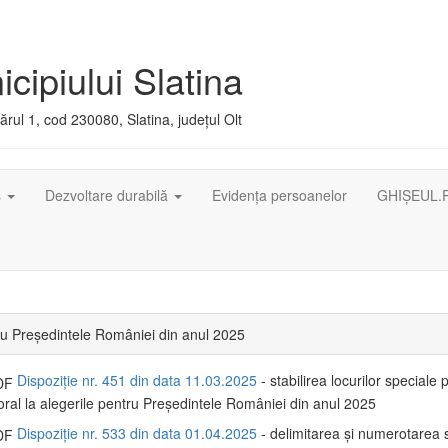
cipiului Slatina
rul 1, cod 230080, Slatina, județul Olt
ș
Dezvoltare durabilă
Evidența persoanelor
GHIȘEUL.
ru Președintele României din anul 2025
Dispoziție nr. 451 din data 11.03.2025
- stabilirea locurilor speciale 
toral la alegerile pentru Președintele României din anul 2025
Dispoziție nr. 533 din data 01.04.2025
- delimitarea şi numerotarea s