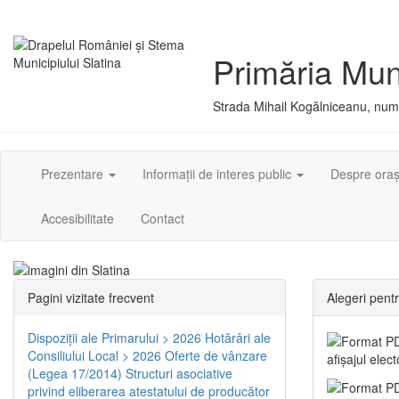
Primăria Muni
Strada Mihail Kogălniceanu, numă
Prezentare
Informații de interes public
Despre ora
Accesibilitate
Contact
Pagini vizitate frecvent
Alegeri pent
Dispoziţii ale Primarului > 2026
Hotărâri ale
Consiliului Local > 2026
Oferte de vânzare
afișajul elec
(Legea 17/2014)
Structuri asociative
privind eliberarea atestatului de producător