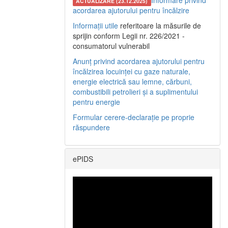
Informare privind
ACTUALIZARE (23.12.2025)
acordarea ajutorului pentru încălzire
Informații utile
referitoare la măsurile de
sprijin conform Legii nr. 226/2021 -
consumatorul vulnerabil
Anunț privind acordarea ajutorului pentru
încălzirea locuinței cu gaze naturale,
energie electrică sau lemne, cărbuni,
combustibili petrolieri și a suplimentului
pentru energie
Formular cerere-declarație pe proprie
răspundere
ePIDS