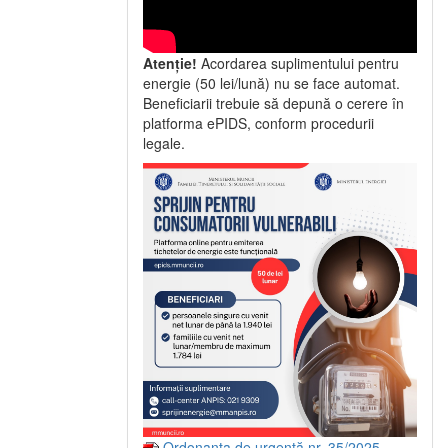
Atenție!
Acordarea suplimentului pentru
energie (50 lei/lună) nu se face automat.
Beneficiarii trebuie să depună o cerere în
platforma ePIDS, conform procedurii
legale.
Ordonanța de urgență nr. 35/2025