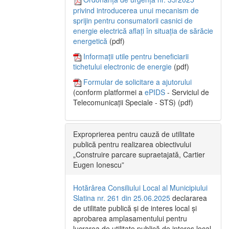
privind introducerea unui mecanism de
sprijin pentru consumatorii casnici de
energie electrică aflați în situația de sărăcie
energetică
(pdf)
Informații utile pentru beneficiarii
tichetului electronic de energie
(pdf)
Formular de solicitare a ajutorului
(conform platformei a
ePIDS
- Serviciul de
Telecomunicații Speciale - STS) (pdf)
Exproprierea pentru cauză de utilitate
publică pentru realizarea obiectivului
„Construire parcare supraetajată, Cartier
Eugen Ionescu”
Hotărârea Consiliului Local al Municipiului
Slatina nr. 261 din 25.06.2025
declararea
de utilitate publică și de interes local și
aprobarea amplasamentului pentru
lucrarea de utilitate publică de interes local