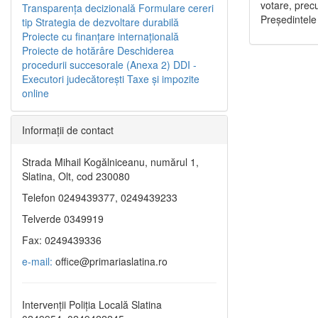
votare, precu
Transparenţa decizională
Formulare cereri
Preşedintele
tip
Strategia de dezvoltare durabilă
Proiecte cu finanţare internaţională
Proiecte de hotărâre
Deschiderea
procedurii succesorale (Anexa 2)
DDI -
Executori judecătorești
Taxe şi impozite
online
Informaţii de contact
Strada Mihail Kogălniceanu, numărul 1,
Slatina, Olt, cod 230080
Telefon 0249439377, 0249439233
Telverde 0349919
Fax: 0249439336
e-mail:
office@primariaslatina.ro
Intervenții Poliția Locală Slatina