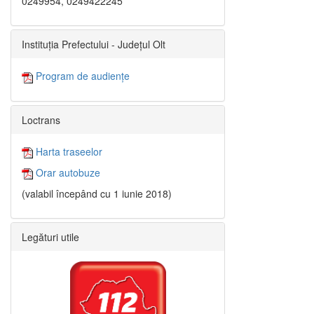
0249954, 0249422245
Instituția Prefectului - Județul Olt
Program de audiențe
Loctrans
Harta traseelor
Orar autobuze
(valabil începând cu 1 iunie 2018)
Legături utile