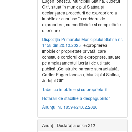
Eugen Ionescu, Muncipiul Slatina, Judeţul
Olt”, situat în municipiul Slatina şi
declanşarea procedurii de expropriere a
imobilelor cuprinse în coridorul de
expropriere, cu modificările şi completările
ulterioare
Dispoziția Primarului Municipiului Slatina nr.
1458 din 20.10.2025
- exproprierea
imobilelor proprietate privată, care
constituie coridorul de expropriere, situate
pe amplasamentul lucrării de utilitate
publică „Construire parcare supraetajată,
Cartier Eugen Ionescu, Municipiul Slatina,
Județul Olt”
Tabel cu imobilele și cu proprietarii
Hotărâri de stabilire a despăgubirilor
Anunțul nr. 18594/24.02.2026
Anunț - Declarația unică 212