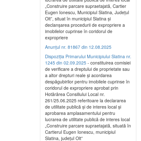
„Construire parcare supraetajată, Cartier
Eugen Ionescu, Municipiul Slatina, Județul
Olt”, situat în municipiul Slatina și
declanșarea procedurii de expropriere a
imobilelor cuprinse în coridorul de
expropriere
Anunțul nr. 81867 din 12.08.2025
Dispoziția Primarului Municipiului Slatina nr.
1245 din 02.09.2025
- constituirea comisiei
de verificare a dreptului de proprietate sau
a altor drepturi reale și acordarea
despăgubirilor pentru imobilele cuprinse în
coridorul de expropriere aprobat prin
Hotărârea Consiliului Local nr.
261/25.06.2025 referitoare la declararea
de utilitate publică și de interes local și
aprobarea amplasamentului pentru
lucrarea de utilitate publică de interes local
„Construire parcare supraetajată, situată în
Cartierul Eugen Ionescu, municipiul
Slatina, județul Olt”