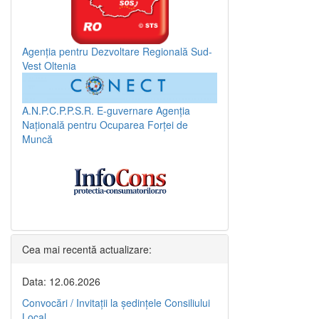
Agenția pentru Dezvoltare Regională Sud-
Vest Oltenia
A.N.P.C.P.P.S.R.
E-guvernare
Agenția
Națională pentru Ocuparea Forței de
Muncă
Cea mai recentă actualizare:
Data: 12.06.2026
Convocări / Invitaţii la şedinţele Consiliului
Local