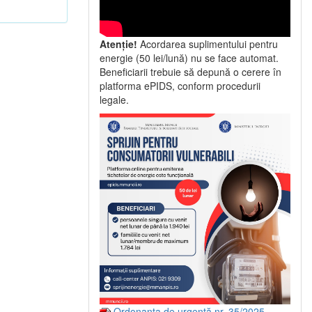
Atenție!
Acordarea suplimentului pentru
energie (50 lei/lună) nu se face automat.
Beneficiarii trebuie să depună o cerere în
platforma ePIDS, conform procedurii
legale.
Ordonanța de urgență nr. 35/2025