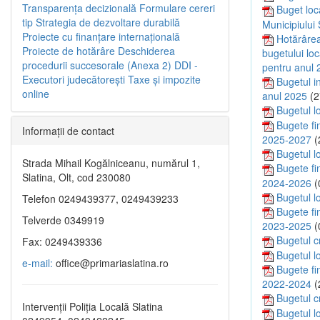
Transparenţa decizională
Formulare cereri
Buget loca
tip
Strategia de dezvoltare durabilă
Municipiului
Proiecte cu finanţare internaţională
Hotărârea 
Proiecte de hotărâre
Deschiderea
bugetului loc
procedurii succesorale (Anexa 2)
DDI -
pentru anul 2
Executori judecătorești
Taxe şi impozite
Bugetul in
online
anul 2025
(2
Bugetul l
Bugete fin
Informaţii de contact
2025-2027
(
Bugetul l
Strada Mihail Kogălniceanu, numărul 1,
Bugete fin
Slatina, Olt, cod 230080
2024-2026
(
Bugetul l
Telefon 0249439377, 0249439233
Bugete fin
Telverde 0349919
2023-2025
(
Bugetul c
Fax: 0249439336
Bugetul l
e-mail:
office@primariaslatina.ro
Bugete fin
2022-2024
(
Bugetul c
Intervenții Poliția Locală Slatina
Bugetul l