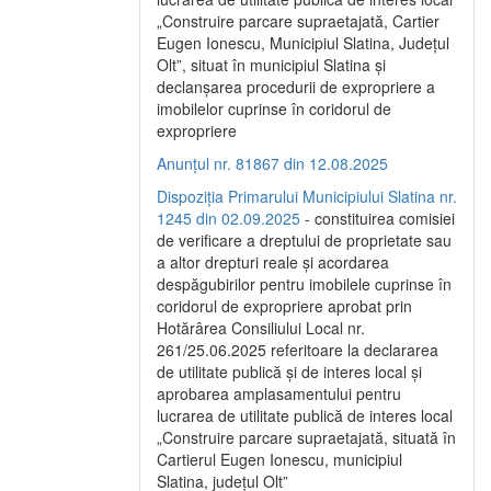
„Construire parcare supraetajată, Cartier
Eugen Ionescu, Municipiul Slatina, Județul
Olt”, situat în municipiul Slatina și
declanșarea procedurii de expropriere a
imobilelor cuprinse în coridorul de
expropriere
Anunțul nr. 81867 din 12.08.2025
Dispoziția Primarului Municipiului Slatina nr.
1245 din 02.09.2025
- constituirea comisiei
de verificare a dreptului de proprietate sau
a altor drepturi reale și acordarea
despăgubirilor pentru imobilele cuprinse în
coridorul de expropriere aprobat prin
Hotărârea Consiliului Local nr.
261/25.06.2025 referitoare la declararea
de utilitate publică și de interes local și
aprobarea amplasamentului pentru
lucrarea de utilitate publică de interes local
„Construire parcare supraetajată, situată în
Cartierul Eugen Ionescu, municipiul
Slatina, județul Olt”