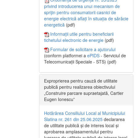
privind introducerea unui mecanism de
sprijin pentru consumatorii casnici de
energie electrică aflați în situația de sărăcie
energetică
(pdf)
Informații utile pentru beneficiarii
tichetului electronic de energie
(pdf)
Formular de solicitare a ajutorului
(conform platformei a
ePIDS
- Serviciul de
Telecomunicații Speciale - STS) (pdf)
Exproprierea pentru cauză de utilitate
publică pentru realizarea obiectivului
„Construire parcare supraetajată, Cartier
Eugen Ionescu”
Hotărârea Consiliului Local al Municipiului
Slatina nr. 261 din 25.06.2025
declararea
de utilitate publică și de interes local și
aprobarea amplasamentului pentru
lucrarea de utilitate publică de interes local