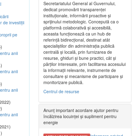
Secretariatului General al Guvernului,
l
dedicat promovării transparenței
instituționale, informării proactive și
cării
sprijinului metodologic. Concepută ca o
 de investiții
platformă colaborativă și accesibilă,
aceasta funcționează ca un hub de
 proprii pe
referință bidirecțional, destinat atât
specialiștilor din administrația publică
)
centrală și locală, prin furnizarea de
entru anii
resurse, ghiduri și bune practici, cât și
părților interesate, prin facilitarea accesului
)
la informații relevante, instrumente de
entru anii
consultare și mecanisme de participare și
monitorizare publică.
)
entru anii
Centrul de resurse
2022)
)
Anunț important acordare ajutor pentru
entru anii
încălzirea locuinței și supliment pentru
energie
2021)
)