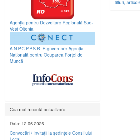
titluri, arti
Agenția pentru Dezvoltare Regională Sud-
Vest Oltenia
A.N.P.C.P.P.S.R.
E-guvernare
Agenția
Națională pentru Ocuparea Forței de
Muncă
Cea mai recentă actualizare:
Data: 12.06.2026
Convocări / Invitaţii la şedinţele Consiliului
Local