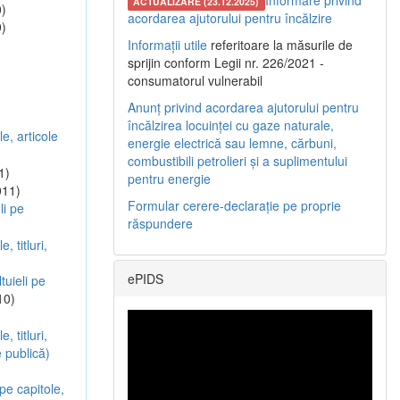
Informare privind
ACTUALIZARE (23.12.2025)
)
acordarea ajutorului pentru încălzire
)
Informații utile
referitoare la măsurile de
sprijin conform Legii nr. 226/2021 -
consumatorul vulnerabil
Anunț privind acordarea ajutorului pentru
încălzirea locuinței cu gaze naturale,
le, articole
energie electrică sau lemne, cărbuni,
combustibili petrolieri și a suplimentului
1)
pentru energie
011)
Formular cerere-declarație pe proprie
li pe
răspundere
, titluri,
ePIDS
tuieli pe
10)
, titluri,
e publică)
 pe capitole,