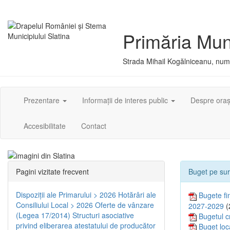
Primăria Muni
Strada Mihail Kogălniceanu, numă
Prezentare
Informații de interes public
Despre ora
Accesibilitate
Contact
Pagini vizitate frecvent
Buget pe sur
Dispoziţii ale Primarului > 2026
Hotărâri ale
Bugete fin
Consiliului Local > 2026
Oferte de vânzare
2027-2029
(
(Legea 17/2014)
Structuri asociative
Bugetul c
privind eliberarea atestatului de producător
Buget loc