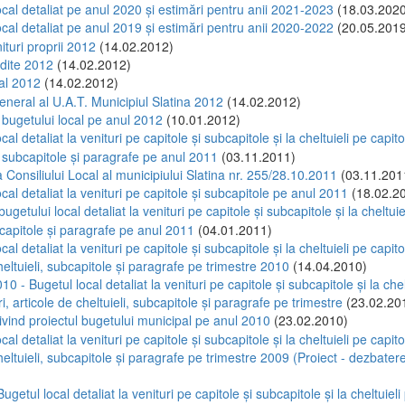
ocal detaliat pe anul 2020 și estimări pentru anii 2021-2023
(18.03.2020
ocal detaliat pe anul 2019 și estimări pentru anii 2020-2022
(20.05.2019
ituri proprii 2012
(14.02.2012)
dite 2012
(14.02.2012)
al 2012
(14.02.2012)
eneral al U.A.T. Municipiul Slatina 2012
(14.02.2012)
l bugetului local pe anul 2012
(10.01.2012)
cal detaliat la venituri pe capitole şi subcapitole şi la cheltuieli pe capito
, subcapitole şi paragrafe pe anul 2011
(03.11.2011)
 Consiliului Local al municipiului Slatina nr. 255/28.10.2011
(03.11.201
cal detaliat la venituri pe capitole şi subcapitole pe anul 2011
(18.02.2
bugetului local detaliat la venituri pe capitole şi subcapitole şi la cheltuie
bcapitole şi paragrafe pe anul 2011
(04.01.2011)
cal detaliat la venituri pe capitole şi subcapitole şi la cheltuieli pe capitole
heltuieli, subcapitole şi paragrafe pe trimestre 2010
(14.04.2010)
10 - Bugetul local detaliat la venituri pe capitole şi subcapitole şi la chel
uri, articole de cheltuieli, subcapitole şi paragrafe pe trimestre
(23.02.20
ivind proiectul bugetului municipal pe anul 2010
(23.02.2010)
cal detaliat la venituri pe capitole şi subcapitole şi la cheltuieli pe capitole
heltuieli, subcapitole şi paragrafe pe trimestre 2009 (Proiect - dezbater
)
Bugetul local detaliat la venituri pe capitole şi subcapitole şi la cheltuieli