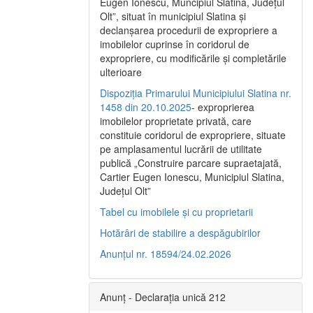
Eugen Ionescu, Muncipiul Slatina, Judeţul
Olt”, situat în municipiul Slatina şi
declanşarea procedurii de expropriere a
imobilelor cuprinse în coridorul de
expropriere, cu modificările şi completările
ulterioare
Dispoziția Primarului Municipiului Slatina nr.
1458 din 20.10.2025
- exproprierea
imobilelor proprietate privată, care
constituie coridorul de expropriere, situate
pe amplasamentul lucrării de utilitate
publică „Construire parcare supraetajată,
Cartier Eugen Ionescu, Municipiul Slatina,
Județul Olt”
Tabel cu imobilele și cu proprietarii
Hotărâri de stabilire a despăgubirilor
Anunțul nr. 18594/24.02.2026
Anunț - Declarația unică 212