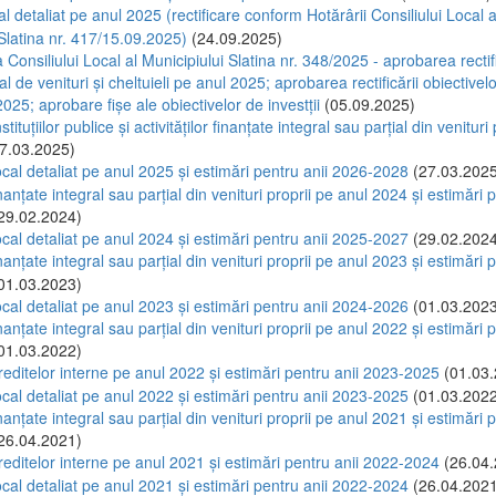
l detaliat pe anul 2025 (rectificare conform Hotărârii Consiliului Local a
 Slatina nr. 417/15.09.2025)
(24.09.2025)
Consiliului Local al Municipiului Slatina nr. 348/2025 - aprobarea rectifi
al de venituri și cheltuieli pe anul 2025; aprobarea rectificării obiectivelor
025; aprobare fișe ale obiectivelor de investții
(05.09.2025)
stituțiilor publice și activităților finanțate integral sau parțial din venituri
7.03.2025)
ocal detaliat pe anul 2025 și estimări pentru anii 2026-2028
(27.03.2025
anțate integral sau parțial din venituri proprii pe anul 2024 și estimări p
29.02.2024)
ocal detaliat pe anul 2024 și estimări pentru anii 2025-2027
(29.02.2024
anțate integral sau parțial din venituri proprii pe anul 2023 și estimări p
01.03.2023)
ocal detaliat pe anul 2023 și estimări pentru anii 2024-2026
(01.03.2023
anțate integral sau parțial din venituri proprii pe anul 2022 și estimări p
01.03.2022)
reditelor interne pe anul 2022 și estimări pentru anii 2023-2025
(01.03.
ocal detaliat pe anul 2022 și estimări pentru anii 2023-2025
(01.03.2022
anțate integral sau parțial din venituri proprii pe anul 2021 și estimări p
26.04.2021)
reditelor interne pe anul 2021 și estimări pentru anii 2022-2024
(26.04.
ocal detaliat pe anul 2021 și estimări pentru anii 2022-2024
(26.04.2021