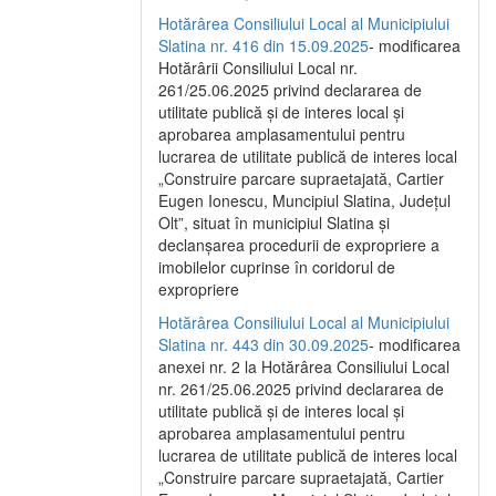
Hotărârea Consiliului Local al Municipiului
Slatina nr. 416 din 15.09.2025
- modificarea
Hotărârii Consiliului Local nr.
261/25.06.2025 privind declararea de
utilitate publică și de interes local și
aprobarea amplasamentului pentru
lucrarea de utilitate publică de interes local
„Construire parcare supraetajată, Cartier
Eugen Ionescu, Muncipiul Slatina, Județul
Olt”, situat în municipiul Slatina și
declanșarea procedurii de expropriere a
imobilelor cuprinse în coridorul de
expropriere
Hotărârea Consiliului Local al Municipiului
Slatina nr. 443 din 30.09.2025
- modificarea
anexei nr. 2 la Hotărârea Consiliului Local
nr. 261/25.06.2025 privind declararea de
utilitate publică şi de interes local şi
aprobarea amplasamentului pentru
lucrarea de utilitate publică de interes local
„Construire parcare supraetajată, Cartier