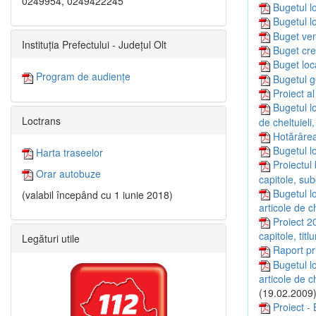
0249954, 0249422245
Bugetul l
Bugetul l
Buget ven
Instituția Prefectului - Județul Olt
Buget cre
Buget loc
Program de audiențe
Bugetul g
Proiect a
Bugetul lo
Loctrans
de cheltuieli
Hotărârea
Bugetul lo
Harta traseelor
Proiectul 
Orar autobuze
capitole, su
Bugetul lo
(valabil începând cu 1 iunie 2018)
articole de c
Proiect 20
capitole, titl
Legături utile
Raport pr
Bugetul lo
articole de c
(19.02.2009
Proiect - 