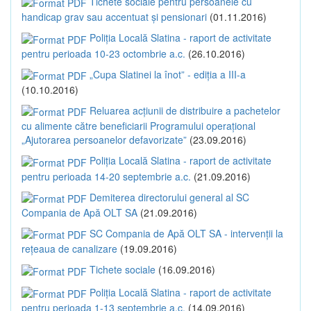
Tichete sociale pentru persoanele cu
handicap grav sau accentuat și pensionari
(01.11.2016)
Poliția Locală Slatina - raport de activitate
pentru perioada 10-23 octombrie a.c.
(26.10.2016)
„Cupa Slatinei la înot” - ediția a III-a
(10.10.2016)
Reluarea acțiunii de distribuire a pachetelor
cu alimente către beneficiarii Programului operațional
„Ajutorarea persoanelor defavorizate”
(23.09.2016)
Poliția Locală Slatina - raport de activitate
pentru perioada 14-20 septembrie a.c.
(21.09.2016)
Demiterea directorului general al SC
Compania de Apă OLT SA
(21.09.2016)
SC Compania de Apă OLT SA - intervenții la
rețeaua de canalizare
(19.09.2016)
Tichete sociale
(16.09.2016)
Poliția Locală Slatina - raport de activitate
pentru perioada 1-13 septembrie a.c.
(14.09.2016)