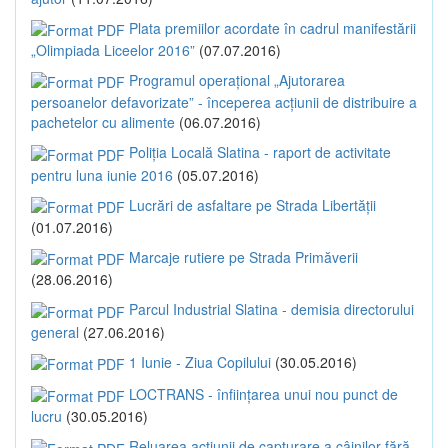
Plata premiilor acordate în cadrul manifestării
„Olimpiada Liceelor 2016”
(07.07.2016)
Programul operațional „Ajutorarea
persoanelor defavorizate” - începerea acțiunii de distribuire a
pachetelor cu alimente
(06.07.2016)
Poliția Locală Slatina - raport de activitate
pentru luna iunie 2016
(05.07.2016)
Lucrări de asfaltare pe Strada Libertății
(01.07.2016)
Marcaje rutiere pe Strada Primăverii
(28.06.2016)
Parcul Industrial Slatina - demisia directorului
general
(27.06.2016)
1 Iunie - Ziua Copilului
(30.05.2016)
LOCTRANS - înființarea unui nou punct de
lucru
(30.05.2016)
Reluarea acțiunii de capturare a câinilor fără