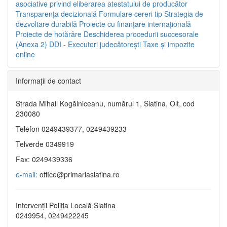
asociative privind eliberarea atestatului de producător
Transparenţa decizională
Formulare cereri tip
Strategia de
dezvoltare durabilă
Proiecte cu finanţare internaţională
Proiecte de hotărâre
Deschiderea procedurii succesorale
(Anexa 2)
DDI - Executori judecătorești
Taxe şi impozite
online
Informaţii de contact
Strada Mihail Kogălniceanu, numărul 1, Slatina, Olt, cod
230080
Telefon 0249439377, 0249439233
Telverde 0349919
Fax: 0249439336
e-mail:
office@primariaslatina.ro
Intervenții Poliția Locală Slatina
0249954, 0249422245