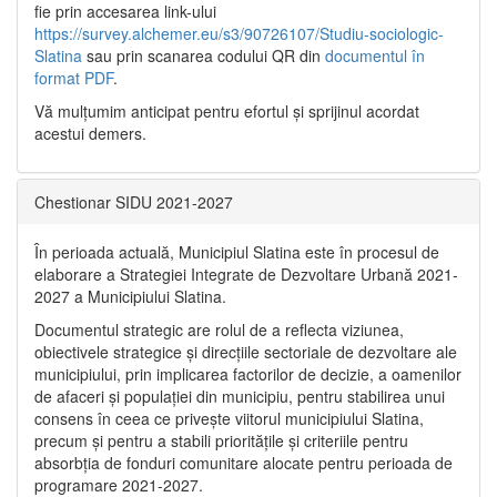
fie prin accesarea link-ului
https://survey.alchemer.eu/s3/90726107/Studiu-sociologic-
Slatina
sau prin scanarea codului QR din
documentul în
format PDF
.
Vă mulţumim anticipat pentru efortul şi sprijinul acordat
acestui demers.
Chestionar SIDU 2021-2027
În perioada actuală, Municipiul Slatina este în procesul de
elaborare a Strategiei Integrate de Dezvoltare Urbană 2021‐
2027 a Municipiului Slatina.
Documentul strategic are rolul de a reflecta viziunea,
obiectivele strategice și direcțiile sectoriale de dezvoltare ale
municipiului, prin implicarea factorilor de decizie, a oamenilor
de afaceri și populației din municipiu, pentru stabilirea unui
consens în ceea ce privește viitorul municipiului Slatina,
precum și pentru a stabili prioritățile și criteriile pentru
absorbția de fonduri comunitare alocate pentru perioada de
programare 2021-2027.