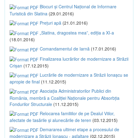
Blocuri și Centrul Național de Informare
Turistică din Slatina
(29.01.2016)
Prețuri apă
(21.01.2016)
„Slatina, dragostea mea”, ediția a XI-a
(18.01.2016)
Comandamentul de Iarnă
(17.01.2016)
Finalizarea lucrărilor de modernizare a Străzii
Crișan
(17.12.2015)
Lucrările de modernizare a Străzii Ionașcu se
apropie de final
(11.12.2015)
Asociația Administratorilor Publici din
România, membră a Coaliției Naționale pentru Absorbția
Fondurilor Structurale
(11.12.2015)
Relocarea familiilor de pe Dealul Viilor,
afectate de tasările și alunecările de teren
(03.12.2015)
Demararea ultimei etape a procesului de
modernizare a Străzii Ionașcu - asfaltare
(02.12.2015)