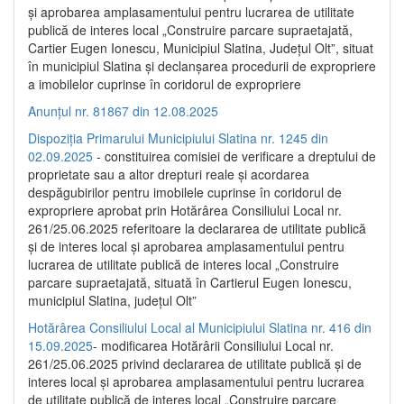
și aprobarea amplasamentului pentru lucrarea de utilitate
publică de interes local „Construire parcare supraetajată,
Cartier Eugen Ionescu, Municipiul Slatina, Județul Olt”, situat
în municipiul Slatina și declanșarea procedurii de expropriere
a imobilelor cuprinse în coridorul de expropriere
Anunțul nr. 81867 din 12.08.2025
Dispoziția Primarului Municipiului Slatina nr. 1245 din
02.09.2025
- constituirea comisiei de verificare a dreptului de
proprietate sau a altor drepturi reale și acordarea
despăgubirilor pentru imobilele cuprinse în coridorul de
expropriere aprobat prin Hotărârea Consiliului Local nr.
261/25.06.2025 referitoare la declararea de utilitate publică
și de interes local și aprobarea amplasamentului pentru
lucrarea de utilitate publică de interes local „Construire
parcare supraetajată, situată în Cartierul Eugen Ionescu,
municipiul Slatina, județul Olt”
Hotărârea Consiliului Local al Municipiului Slatina nr. 416 din
15.09.2025
- modificarea Hotărârii Consiliului Local nr.
261/25.06.2025 privind declararea de utilitate publică și de
interes local și aprobarea amplasamentului pentru lucrarea
de utilitate publică de interes local „Construire parcare