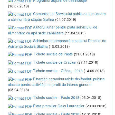
Programul acțiunii de dezinsecție
(16.07.2019)
Comunicat al Serviciului public de gestionare
a câinilor fără stăpân Slatina
(04.07.2019)
Ajutorul lunar pentru plata serviciului de
alimentare cu apă și de canalizare
(11.04.2019)
Schimbarea temporară a sediului Direcției de
Asistență Socială Slatina
(15.03.2019)
Tichete sociale de Paște
(31.01.2019)
Tichete sociale de Crăciun
(27.11.2018)
Tichete sociale - Crăciun 2018
(14.09.2018)
Finanțări nerambursabile din fonduri publice
alocate pentru activități nonprofit de interes general
(05.04.2018)
Tichete sociale - Paște 2018
(03.04.2018)
Plata premiilor Galei Laureaților
(20.03.2018)
Tichete sociale - Paște 2018
(12.01.2018)