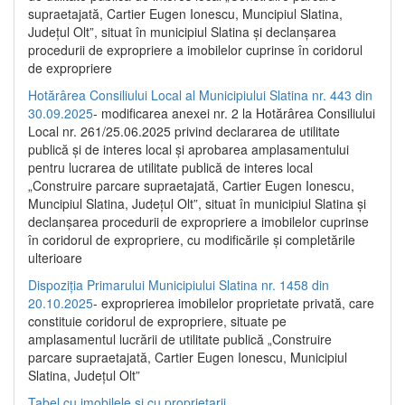
supraetajată, Cartier Eugen Ionescu, Muncipiul Slatina,
Județul Olt”, situat în municipiul Slatina și declanșarea
procedurii de expropriere a imobilelor cuprinse în coridorul
de expropriere
Hotărârea Consiliului Local al Municipiului Slatina nr. 443 din
30.09.2025
- modificarea anexei nr. 2 la Hotărârea Consiliului
Local nr. 261/25.06.2025 privind declararea de utilitate
publică şi de interes local şi aprobarea amplasamentului
pentru lucrarea de utilitate publică de interes local
„Construire parcare supraetajată, Cartier Eugen Ionescu,
Muncipiul Slatina, Judeţul Olt”, situat în municipiul Slatina şi
declanşarea procedurii de expropriere a imobilelor cuprinse
în coridorul de expropriere, cu modificările şi completările
ulterioare
Dispoziția Primarului Municipiului Slatina nr. 1458 din
20.10.2025
- exproprierea imobilelor proprietate privată, care
constituie coridorul de expropriere, situate pe
amplasamentul lucrării de utilitate publică „Construire
parcare supraetajată, Cartier Eugen Ionescu, Municipiul
Slatina, Județul Olt”
Tabel cu imobilele și cu proprietarii