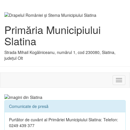
Primăria Municipiului
Slatina
Strada Mihail Kogălniceanu, numărul 1, cod 230080, Slatina,
județul Olt
Activ
sau
dezac
meniu
Comunicate de presă
Purtător de cuvânt al Primăriei Municipiului Slatina: Telefon:
0249 439 377